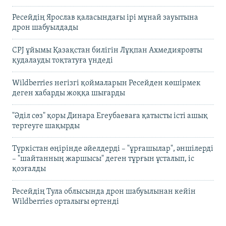
Ресейдің Ярослав қаласындағы ірі мұнай зауытына
дрон шабуылдады
CPJ ұйымы Қазақстан билігін Лұқпан Ахмедияровты
қудалауды тоқтатуға үндеді
Wildberries негізгі қоймаларын Ресейден көшірмек
деген хабарды жоққа шығарды
"Әділ сөз" қоры Динара Егеубаеваға қатысты істі ашық
тергеуге шақырды
Түркістан өңірінде әйелдерді – "ұрғашылар", әншілерді
– "шайтанның жаршысы" деген тұрғын ұсталып, іс
қозғалды
Ресейдің Тула облысында дрон шабуылынан кейін
Wildberries орталығы өртенді