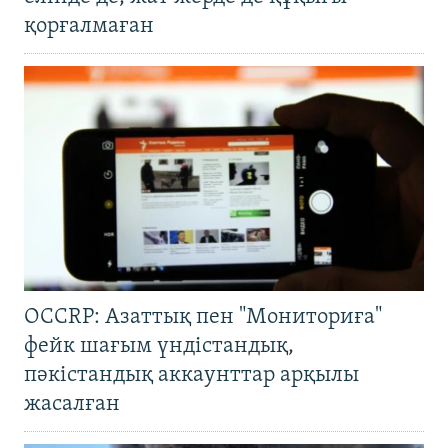
қорғалмаған
OCCRP: Азаттық пен "Мониториға"
фейк шағым үндістандық,
пәкістандық аккаунттар арқылы
жасалған