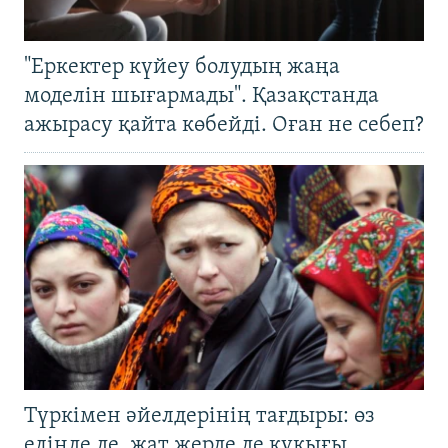
"Еркектер күйеу болудың жаңа
моделін шығармады". Қазақстанда
ажырасу қайта көбейді. Оған не себеп?
Түркімен әйелдерінің тағдыры: өз
елінде де, жат жерде де құқығы