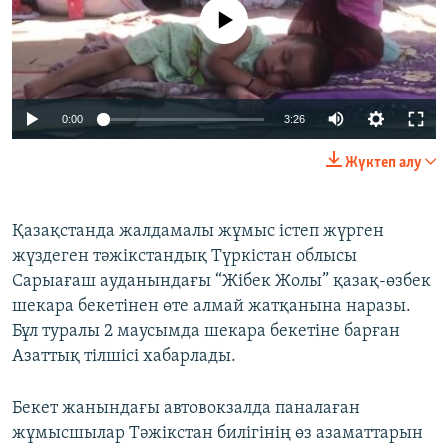
ЖАЗЫЛЫҢЫЗ
No media source currently available
Басқа тілдерде
Auto
0:00
3:26
270p
Жүктеп алу
360p
480p
Қазақстанда жалдамалы жұмыс істеп жүрген
Auto
270p
360p
480p
жүздеген тәжікстандық Түркістан облысы
1080p
Сарыағаш ауданындағы “Жібек Жолы” қазақ-өзбек
1080p
шекара бекетінен өте алмай жатқанына наразы.
Бұл туралы 2 маусымда шекара бекетіне барған
Азаттық тілшісі хабарлады.
Бекет жанындағы автовокзалда паналаған
жұмысшылар Тәжікстан билігінің өз азаматтарын