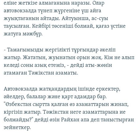
еліне жеткізе алмағанына наразы. Олар
автовокзалда түнеп жүргеніне үш айға
жуықтағанын айтады. Айтуынша, ас-суы
таусылған. Кейбірі төсеніші болмай, қағаз үстіне
жатуға мәжбүр.
- Тамағымызды жергілікті тұрғындар әкеліп
жатыр. Жататын, жуынатын орын жоқ. Кім не алып
келеді соны азық етеміз, - дейді аты-жөнін
атамаған Тәжікстан азаматы.
Автовокзалда жатқандардың ішінде еркектер,
әйелдер, балалар және қарт адамдар бар.
"Өзбекстан сыртта қалған өз азаматтарын жинап,
кіргізіп жатыр. Тәжікстан неге азаматтарына ие
болмайды?" дейді өзін Райхан апа деп таныстырған
зейнеткер.