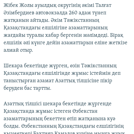
Жібек Жолы ауылдық округінің әкімі Талғат
Әзімбердиев автовокзалда 260 адам түнеп
жатқанын айтады. Әкім Тәжікстанның
Қазақстандағы елшілігіне азаматтарының
жағдайы туралы хабар бергенін мәлімдеді. Бірақ
елшілік әлі күнге дейін азаматтарын еліне жеткізе
алмай отыр.
Шекара бекетінде жүрген, өзін Тәжікстанның
Қазақстандағы елшілігінде жұмыс істеймін деп
таныстырған азамат Азаттық тілшісіне пікір
беруден бас тартты.
Азаттық тілшісі шекара бекетінде жүргенде
Қазақстанда жұмыс істеген Өзбекстан
азаматтарының бекеттен өтіп жатқанына куә
болды. Өзбекстанның Қазақстандағы елшілігінің
қызметкері Бахтияр Камалов күніне мыңға жуық