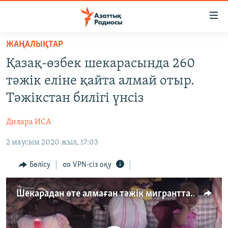
Accessibility
links
Skip
ЖАҢАЛЫҚТАР
to
ЖАҢАЛЫҚТАР
Қазақ-өзбек шекарасында 260
main
САЯСАТ
content
тәжік еліне қайта алмай отыр.
AZATTYQTV
Skip
Тәжікстан билігі үнсіз
to
ҚАҢТАР ОҚИҒАСЫ
main
Дилара ИСА
АДАМ ҚҰҚЫҚТАРЫ
Navigation
Skip
2 маусым 2020 жыл, 17:03
ӘЛЕУМЕТ
to
ӘЛЕМ
Бөлісу
VPN-сіз оқу
Search
АРНАЙЫ ЖОБАЛАР
Шекарадан өте алмаған тәжік мигранттары қазақ вокзалын паналап отыр
Русский