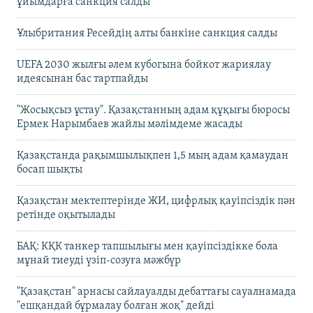
ұйымдарға санкция салды
Ұлыбритания Ресейдің алты банкіне санкция салды
UEFA 2030 жылғы әлем кубогына бойкот жариялау
идеясынан бас тартпайды
"Жосықсыз ұстау". Қазақстанның адам құқығы бюросы
Ермек Нарымбаев жайлы мәлімдеме жасады
Қазақстанда рақымшылықпен 1,5 мың адам қамаудан
босап шықты
Қазақстан мектептерінде ЖИ, цифрлық қауіпсіздік пән
ретінде оқытылады
БАҚ: КҚК танкер тапшылығы мен қауіпсіздікке бола
мұнай тиеуді үзіп-созуға мәжбүр
"Қазақстан" арнасы сайлауалды дебаттағы сауалнамада
"ешқандай бұрмалау болған жоқ" дейді