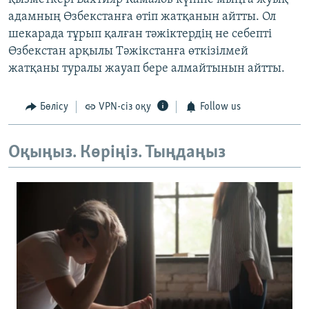
адамның Өзбекстанға өтіп жатқанын айтты. Ол
шекарада тұрып қалған тәжіктердің не себепті
Өзбекстан арқылы Тәжікстанға өткізілмей
жатқаны туралы жауап бере алмайтынын айтты.
Бөлісу
VPN-сіз оқу
Follow us
Оқыңыз. Көріңіз. Тыңдаңыз