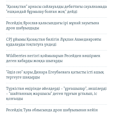
"Қазақстан" арнасы сайлауалды дебаттағы сауалнамада
"ешқандай бұрмалау болған жоқ" дейді
Ресейдің Ярослав қаласындағы ірі мұнай зауытына
дрон шабуылдады
CPJ ұйымы Қазақстан билігін Лұқпан Ахмедияровты
қудалауды тоқтатуға үндеді
Wildberries негізгі қоймаларын Ресейден көшірмек
деген хабарды жоққа шығарды
"Әділ сөз" қоры Динара Егеубаеваға қатысты істі ашық
тергеуге шақырды
Түркістан өңірінде әйелдерді – "ұрғашылар", әншілерді
– "шайтанның жаршысы" деген тұрғын ұсталып, іс
қозғалды
Ресейдің Тула облысында дрон шабуылынан кейін