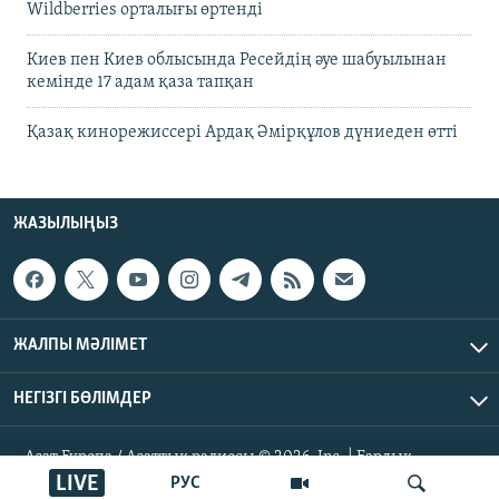
Wildberries орталығы өртенді
Киев пен Киев облысында Ресейдің әуе шабуылынан
кемінде 17 адам қаза тапқан
Қазақ кинорежиссері Ардақ Әмірқұлов дүниеден өтті
ЖАЗЫЛЫҢЫЗ
ЖАЛПЫ МӘЛІМЕТ
НЕГІЗГІ БӨЛІМДЕР
Азат Еуропа / Азаттық радиосы © 2026, Inc. | Барлық
құқықтары қорғалған
LIVE
РУС