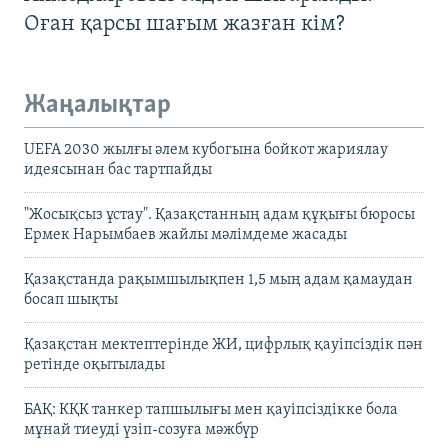
Оған қарсы шағым жазған кім?
Жаңалықтар
UEFA 2030 жылғы әлем кубогына бойкот жариялау
идеясынан бас тартпайды
"Жосықсыз ұстау". Қазақстанның адам құқығы бюросы
Ермек Нарымбаев жайлы мәлімдеме жасады
Қазақстанда рақымшылықпен 1,5 мың адам қамаудан
босап шықты
Қазақстан мектептерінде ЖИ, цифрлық қауіпсіздік пән
ретінде оқытылады
БАҚ: КҚК танкер тапшылығы мен қауіпсіздікке бола
мұнай тиеуді үзіп-созуға мәжбүр