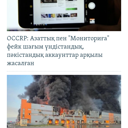
OCCRP: Азаттық пен "Мониториға"
фейк шағым үндістандық,
пәкістандық аккаунттар арқылы
жасалған