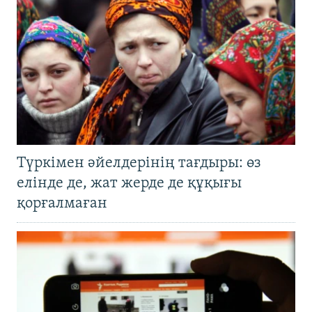
Түркімен әйелдерінің тағдыры: өз
елінде де, жат жерде де құқығы
қорғалмаған