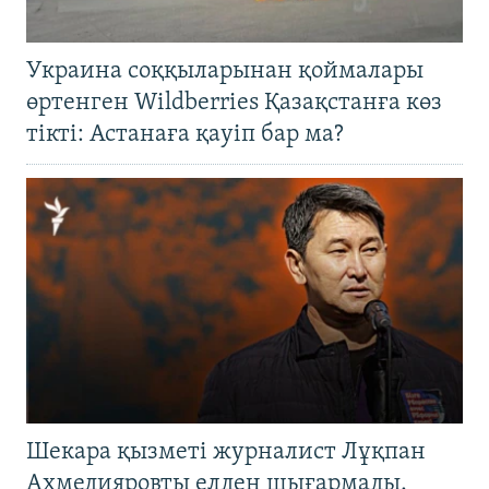
Украина соққыларынан қоймалары
өртенген Wildberries Қазақстанға көз
тікті: Астанаға қауіп бар ма?
Шекара қызметі журналист Лұқпан
Ахмедияровты елден шығармады.