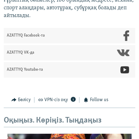
ғұрыптық бөлмелер, 180 орындық медресе, асхана,
спорт алаңдары, автотұрақ, субұрқақ болады деп
айтылады.
AZATTYQ Facebook-та
AZATTYQ VK-да
AZATTYQ Youtube-та
Бөлісу
VPN-сіз оқу
Follow us
Оқыңыз. Көріңіз. Тыңдаңыз