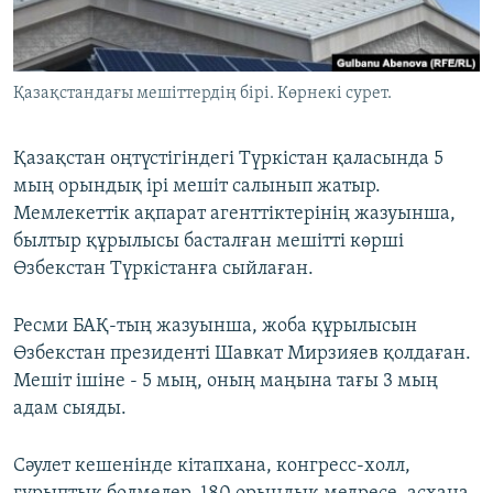
ЖАЗЫЛЫҢЫЗ
Қазақстандағы мешіттердің бірі. Көрнекі сурет.
Басқа тілдерде
Қазақстан оңтүстігіндегі Түркістан қаласында 5
мың орындық ірі мешіт салынып жатыр.
Мемлекеттік ақпарат агенттіктерінің жазуынша,
былтыр құрылысы басталған мешітті көрші
Өзбекстан Түркістанға сыйлаған.
Ресми БАҚ-тың жазуынша, жоба құрылысын
Өзбекстан президенті Шавкат Мирзияев қолдаған.
Мешіт ішіне - 5 мың, оның маңына тағы 3 мың
адам сыяды.
Сәулет кешенінде кітапхана, конгресс-холл,