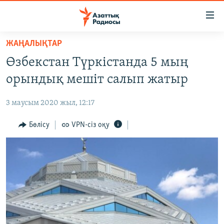
Accessibility
links
Skip
ЖАҢАЛЫҚТАР
to
ЖАҢАЛЫҚТАР
Өзбекстан Түркістанда 5 мың
main
САЯСАТ
content
орындық мешіт салып жатыр
AZATTYQTV
Skip
to
3 маусым 2020 жыл, 12:17
ҚАҢТАР ОҚИҒАСЫ
main
АДАМ ҚҰҚЫҚТАРЫ
Бөлісу
VPN-сіз оқу
Navigation
Skip
ӘЛЕУМЕТ
to
ӘЛЕМ
Search
АРНАЙЫ ЖОБАЛАР
Русский