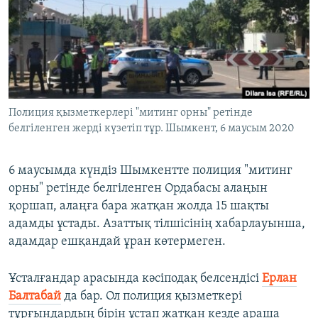
ЖАЗЫЛЫҢЫЗ
Басқа тілдерде
Полиция қызметкерлері "митинг орны" ретінде
белгіленген жерді күзетіп тұр. Шымкент, 6 маусым 2020
6 маусымда күндіз Шымкентте полиция "митинг
орны" ретінде белгіленген Ордабасы алаңын
қоршап, алаңға бара жатқан жолда 15 шақты
адамды ұстады. Азаттық тілшісінің хабарлауынша,
адамдар ешқандай ұран көтермеген.
Ұсталғандар арасында кәсіподақ белсендісі
Ерлан
Балтабай
да бар. Ол полиция қызметкері
тұрғындардың бірін ұстап жатқан кезде араша