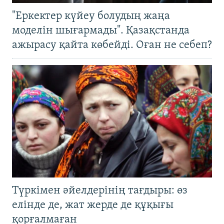
"Еркектер күйеу болудың жаңа
моделін шығармады". Қазақстанда
ажырасу қайта көбейді. Оған не себеп?
Түркімен әйелдерінің тағдыры: өз
елінде де, жат жерде де құқығы
қорғалмаған