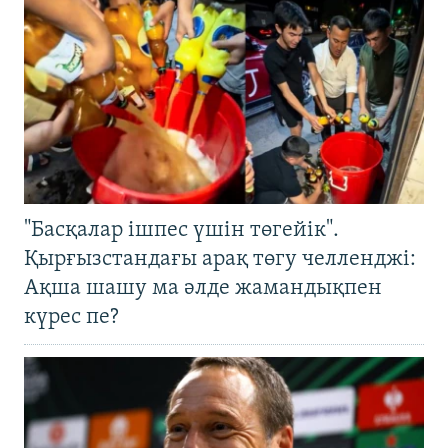
"Басқалар ішпес үшін төгейік".
Қырғызстандағы арақ төгу челленджі:
Ақша шашу ма әлде жамандықпен
күрес пе?