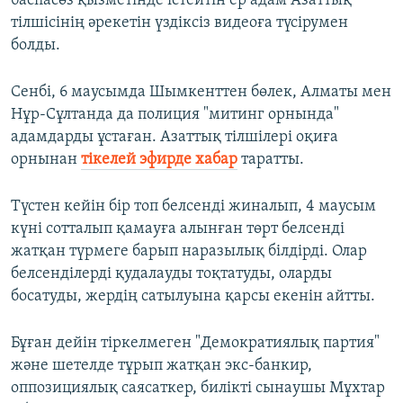
баспасөз қызметінде істейтін ер адам Азаттық
тілшісінің әрекетін үздіксіз видеоға түсірумен
болды.
Сенбі, 6 маусымда Шымкенттен бөлек, Алматы мен
Нұр-Сұлтанда да полиция "митинг орнында"
адамдарды ұстаған. Азаттық тілшілері оқиға
орнынан
тікелей эфирде хабар
таратты.
Түстен кейін бір топ белсенді жиналып, 4 маусым
күні сотталып қамауға алынған төрт белсенді
жатқан түрмеге барып наразылық білдірді. Олар
белсенділерді қудалауды тоқтатуды, оларды
босатуды, жердің сатылуына қарсы екенін айтты.
Бұған дейін тіркелмеген "Демократиялық партия"
және шетелде тұрып жатқан экс-банкир,
оппозициялық саясаткер, билікті сынаушы Мұхтар