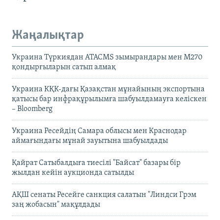
Жаңалықтар
Украина Түркиядан ATACMS зымырандары мен M270
қондырғыларын сатып алмақ
Украина КҚК-дағы Қазақстан мұнайының экспортына
қатысы бар инфрақұрылымға шабуылдамауға келіскен
– Bloomberg
Украина Ресейдің Самара облысы мен Краснодар
аймағындағы мұнай зауытына шабуылдады
Қайрат Сатыбалдыға тиесілі "Байсат" базары бір
жылдан кейін аукционда сатылды
АҚШ сенаты Ресейге санкция салатын "Линдси Грэм
заң жобасын" мақұлдады