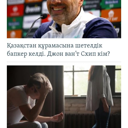
Қазақстан құрамасына шетелдік
бапкер келді. Джон ван’т Схип кім?