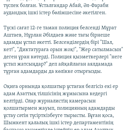
түспек болған. Ұсталғандар Абай, Әл-Фараби
аудандық ішкі істер бөлімшесіне әкетілген.
Түскі сағат 12-ге таман полиция белсенді Мұрат
Аштаев, Нұрлан Әбілдаев және тағы бірнеше
адамды ұстап әкетті. Белсенділердің бірі "Шал,
кет!", "Диктатураға орын жоқ!", "Жер сатылмасын"
деген ұран көтерді. Полиция қызметкерлері "неге
ұстап жатсыңдар?" деп айқайлаған аялдамада
тұрған адамдарды да көлікке отырғызды.
Оқиға орнында қолшатыр ұстаған белгісіз екі ер
адам Азаттық тілшісінің жұмысына кедергі
келтірді. Олар журналистің камерасын
қолшатырмен жауып, полицияның адамдарды
ұстау сәтін түсірткізбеуге тырысты. Бұған қоса,
Шымкент қалалық ішкі істер департаментінің