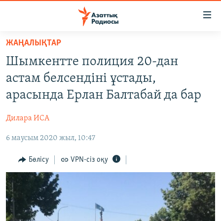
Accessibility
links
Skip
ЖАҢАЛЫҚТАР
to
ЖАҢАЛЫҚТАР
Шымкентте полиция 20-дан
main
САЯСАТ
content
астам белсендіні ұстады,
AZATTYQTV
Skip
арасында Ерлан Балтабай да бар
to
ҚАҢТАР ОҚИҒАСЫ
main
Дилара ИСА
АДАМ ҚҰҚЫҚТАРЫ
Navigation
Skip
6 маусым 2020 жыл, 10:47
ӘЛЕУМЕТ
to
ӘЛЕМ
Бөлісу
VPN-сіз оқу
Search
АРНАЙЫ ЖОБАЛАР
Русский