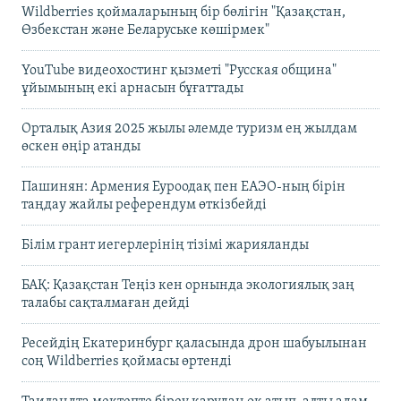
Wildberries қоймаларының бір бөлігін "Қазақстан,
Өзбекстан және Беларуське көшірмек"
YouTube видеохостинг қызметі "Русская община"
ұйымының екі арнасын бұғаттады
Орталық Азия 2025 жылы әлемде туризм ең жылдам
өскен өңір атанды
Пашинян: Армения Еуроодақ пен ЕАЭО-ның бірін
таңдау жайлы референдум өткізбейді
Білім грант иегерлерінің тізімі жарияланды
БАҚ: Қазақстан Теңіз кен орнында экологиялық заң
талабы сақталмаған дейді
Ресейдің Екатеринбург қаласында дрон шабуылынан
соң Wildberries қоймасы өртенді