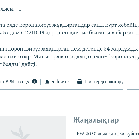
лысы – 1
тта елде коронавирус жұқтырғандар саны күрт көбейіп,
4-5 адам COVID-19 дертінен қайтыс болғаны хабарлан
лігі коронавирус жұқтырған кем дегенде 54 марқұмды
қоспай отыр. Министрлік олардың өліміне "коронавиру
п болды" дейді.
VPN-сіз оқу
Follow us
Принтерден шығару
Жаңалықтар
UEFA 2030 жылғы әлем кубог