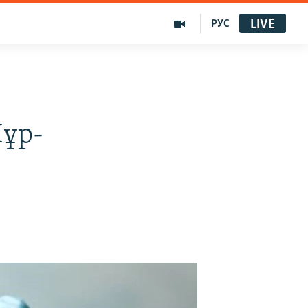
LIVE
РУС
Нұр-