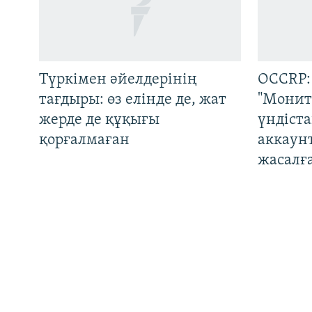
Русский
ЖАЗЫЛЫҢЫЗ
Түркімен әйелдерінің
OCCRP:
тағдыры: өз елінде де, жат
"Монит
жерде де құқығы
үндіст
Басқа тілдерде
қорғалмаған
аккаун
жасалғ