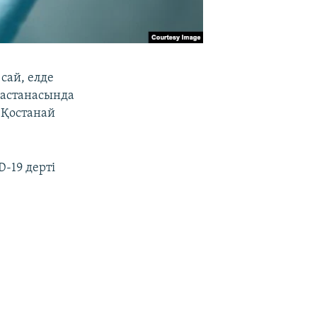
сай, елде
л астанасында
; Қостанай
-19 дерті