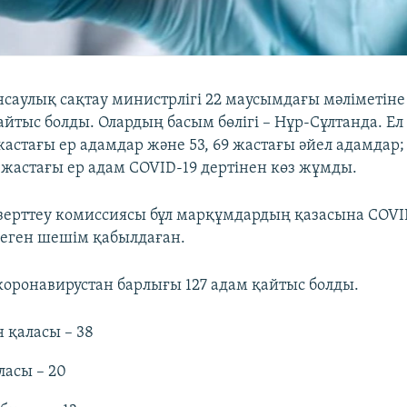
нсаулық сақтау министрлігі 22 маусымдағы мәліметіне 
айтыс болды. Олардың басым бөлігі – Нұр-Сұлтанда. Е
5 жастағы ер адамдар және 53, 69 жастағы әйел адамдар
 жастағы ер адам COVID-19 дертінен көз жұмды.
 зерттеу комиссиясы бұл марқұмдардың қазасына COVID
деген шешім қабылдаған.
коронавирустан барлығы 127 адам қайтыс болды.
 қаласы – 38
ласы – 20