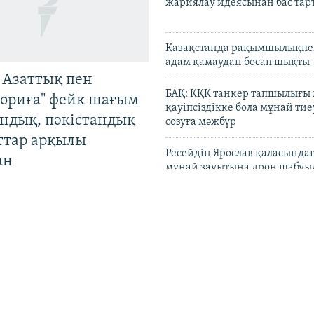
жариялау идеясынан бас та
Қазақстанда рақымшылықпен
адам қамаудан босап шықты
 Азаттық пен
БАҚ: КҚК танкер тапшылығы
ориға" фейк шағым
қауіпсіздікке бола мұнай тиеу
андық, пәкістандық
созуға мәжбүр
ттар арқылы
Ресейдің Ярослав қаласындағ
ан
мұнай зауытына дрон шабуы
Wildberries негізгі қоймала
Ресейден көшірмек деген ха
жоққа шығарды
Түркістан өңірінде әйелдерді
"ұрғашылар", әншілерді – "
жаршысы" деген тұрғын ұстал