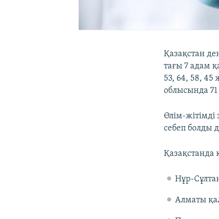
Қазақстан де
тағы 7 адам қ
53, 64, 58, 4
облысында 71
Өлім-жітімді
себеп болды 
Қазақстанда 
Нұр-Сұлтан
Алматы қа