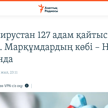
вирустан 127 адам қайтыс
. Марқұмдардың көбі – 
нда
жыл, 23:11
VPN-сіз оқу