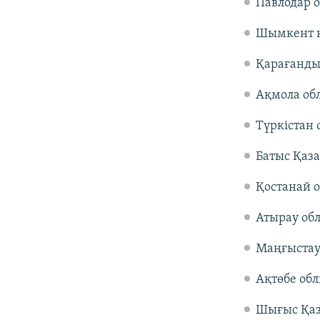
Павлодар о
Шымкент қ
Қарағанды
Ақмола об
Түркістан 
Батыс Қаза
Қостанай о
Атырау обл
Маңғыстау
Ақтөбе обл
Шығыс Қаз