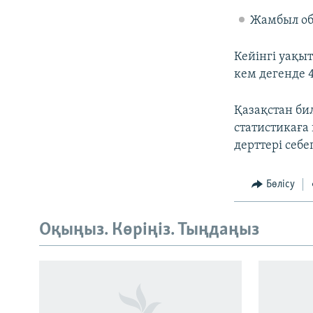
Жамбыл об
Кейінгі уақы
кем дегенде 
Қазақстан би
статистикаға 
дерттері себе
Бөлісу
Оқыңыз. Көріңіз. Тыңдаңыз