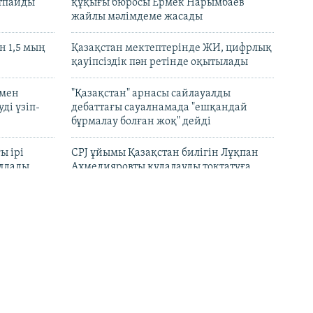
ртпайды
құқығы бюросы Ермек Нарымбаев
жайлы мәлімдеме жасады
 1,5 мың
Қазақстан мектептерінде ЖИ, цифрлық
қауіпсіздік пән ретінде оқытылады
 мен
"Қазақстан" арнасы сайлауалды
ді үзіп-
дебаттағы сауалнамада "ешқандай
бұрмалау болған жоқ" дейді
ы ірі
CPJ ұйымы Қазақстан билігін Лұқпан
лдады
Ахмедияровты қудалауды тоқтатуға
үндеді
рын
"Әділ сөз" қоры Динара Егеубаеваға
барды
қатысты істі ашық тергеуге шақырды
 –
Ресейдің Тула облысында дрон
шайтанның
шабуылынан кейін Wildberries
ып, іс
орталығы өртенді