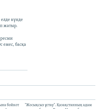
 елде күнде
ып жатыр.
 ресми
с емес, басқа
ына бойкот
"Жосықсыз ұстау". Қазақстанның адам