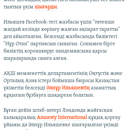
тыятын үкім
шығарды
.
Ильяшев Facebook-тегі жазбасы үшін "төтенше
жағдай кезінде көрінеу жалған ақпарат таратты"
деп айыпталған. Белсенді жазбасында биліктегі
"Нұр Отан" партиясын сынаған. Сонымен бірге
биліктің коронавирус пандемиясына қарсы
шараларында сынға алған.
АҚШ мемлекеттік департаментінің Оңтүстік және
Орталық Азия істері бойынша бюросы Қазақстан
үкіметін белсенді
Әлнұр Ильяшевтің
азаматтық
құқығын бұзбауға шақырған болатын.
Бұған дейін штаб-пәтері Лондонда жайғасқан
халықаралық
Amnesty International
құқық қорғау
ұйымы да Әлнұр Ильяшевке шығарылған үкімді