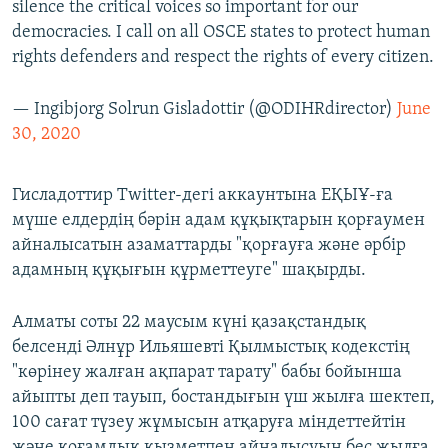
silence the critical voices so important for our
democracies. I call on all OSCE states to protect human
rights defenders and respect the rights of every citizen​.
— Ingibjorg Solrun Gisladottir (@ODIHRdirector)
June
30, 2020
Гисладоттир Twitter-дегі аккаунтына ЕҚЫҰ-ға
мүше елдердің бәрін адам құқықтарын қорғаумен
айналысатын азаматтарды "қорғауға және әрбір
адамның құқығын құрметтеуге" шақырды.
Алматы соты 22 маусым күні қазақстандық
белсенді Әлнұр Ильяшевті Қылмыстық кодекстің
"көрінеу жалған ақпарат тарату" бабы бойынша
айыпты деп тауып, бостандығын үш жылға шектеп,
100 сағат түзеу жұмысын атқаруға міндеттейтін
және қоғамдық қызметпен айналысуын бес жылға