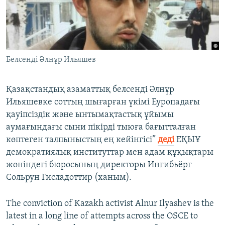
ЖАЗЫЛЫҢЫЗ
Басқа тілдерде
Белсенді Әлнұр Ильяшев
Қазақстандық азаматтық белсенді Әлнұр
Ильяшевке соттың шығарған үкімі Еуропадағы
қауіпсіздік және ынтымақтастық ұйымы
аумағындағы сыни пікірді тыюға бағытталған
көптеген талпыныстың ең кейінгісі”
деді
ЕҚЫҰ
демократиялық институттар мен адам құқықтары
жөніндегі бюросының директоры Ингибьёрг
Сольрун Гисладоттир (ханым).
The conviction of Kazakh activist Alnur Ilyashev is the
latest in a long line of attempts across the OSCE to