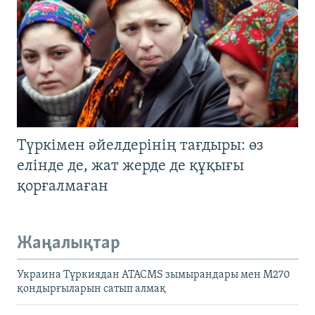
Түркімен әйелдерінің тағдыры: өз
елінде де, жат жерде де құқығы
қорғалмаған
Жаңалықтар
Украина Түркиядан ATACMS зымырандары мен M270
қондырғыларын сатып алмақ