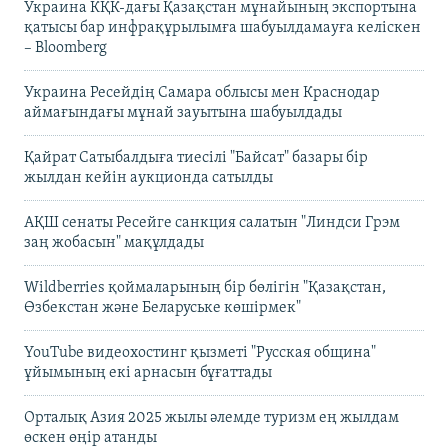
Украина КҚК-дағы Қазақстан мұнайының экспортына
қатысы бар инфрақұрылымға шабуылдамауға келіскен
– Bloomberg
Украина Ресейдің Самара облысы мен Краснодар
аймағындағы мұнай зауытына шабуылдады
Қайрат Сатыбалдыға тиесілі "Байсат" базары бір
жылдан кейін аукционда сатылды
АҚШ сенаты Ресейге санкция салатын "Линдси Грэм
заң жобасын" мақұлдады
Wildberries қоймаларының бір бөлігін "Қазақстан,
Өзбекстан және Беларуське көшірмек"
YouTube видеохостинг қызметі "Русская община"
ұйымының екі арнасын бұғаттады
Орталық Азия 2025 жылы әлемде туризм ең жылдам
өскен өңір атанды