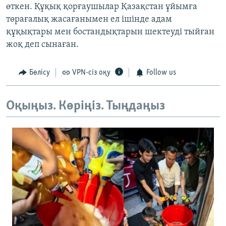
өткен. Құқық қорғаушылар Қазақстан ұйымға
төрағалық жасағанымен ел ішінде адам
құқықтары мен бостандықтарын шектеуді тыйған
жоқ деп сынаған.
Бөлісу
VPN-сіз оқу
Follow us
Оқыңыз. Көріңіз. Тыңдаңыз