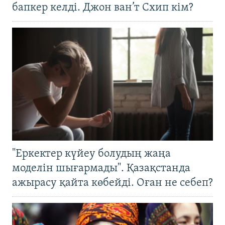
бапкер келді. Джон ван’т Схип кім?
"Еркектер күйеу болудың жаңа
моделін шығармады". Қазақстанда
ажырасу қайта көбейді. Оған не себеп?