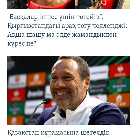
"Басқалар ішпес үшін төгейік".
Қырғызстандағы арақ төгу челленджі:
Ақша шашу ма әлде жамандықпен
күрес пе?
Қазақстан құрамасына шетелдік