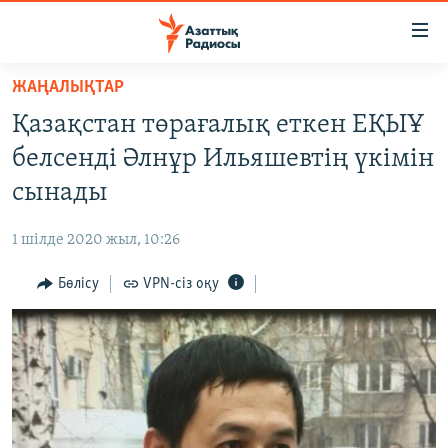
Accessibility
links
Skip
ЖАҢАЛЫҚТАР
to
ЖАҢАЛЫҚТАР
Қазақстан төрағалық еткен ЕҚЫҰ
main
САЯСАТ
content
белсенді Әлнұр Ильяшевтің үкімін
AZATTYQTV
Skip
сынады
to
ҚАҢТАР ОҚИҒАСЫ
main
1 шілде 2020 жыл, 10:26
АДАМ ҚҰҚЫҚТАРЫ
Navigation
Skip
Бөлісу
VPN-сіз оқу
ӘЛЕУМЕТ
to
ӘЛЕМ
Search
АРНАЙЫ ЖОБАЛАР
Русский