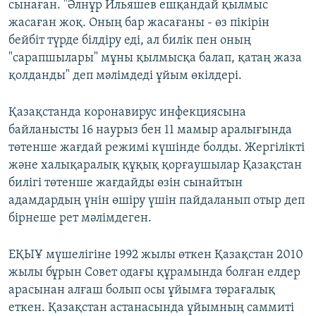
сынаған. "Әлнұр Ильяшев ешқандай қылмыс
жасаған жоқ. Оның бар жасағаны - өз пікірін
бейбіт түрде білдіру еді, ал билік пен оның
"сарапшылары" мұны қылмысқа балап, қатаң жаза
қолданды" деп мәлімдеді ұйым өкілдері.
Қазақстанда коронавирус инфекциясына
байланысты 16 наурыз бен 11 мамыр аралығында
төтенше жағдай режимі күшінде болды. Жергілікті
және халықаралық құқық қорғаушылар Қазақстан
билігі төтенше жағдайды өзін сынайтын
адамдардың үнін өшіру үшін пайдаланып отыр деп
бірнеше рет мәлімдеген.
ЕҚЫҰ мүшелігіне 1992 жылы өткен Қазақстан 2010
жылы бұрын Совет одағы құрамында болған елдер
арасынан алғаш болып осы ұйымға төрағалық
еткен. Қазақстан астанасында ұйымның саммиті