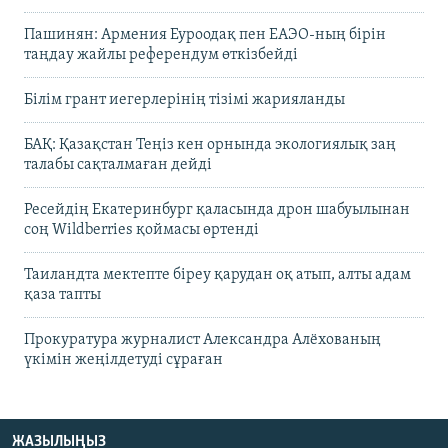
Пашинян: Армения Еуроодақ пен ЕАЭО-ның бірін
таңдау жайлы референдум өткізбейді
Білім грант иегерлерінің тізімі жарияланды
БАҚ: Қазақстан Теңіз кен орнында экологиялық заң
талабы сақталмаған дейді
Ресейдің Екатеринбург қаласында дрон шабуылынан
соң Wildberries қоймасы өртенді
Таиландта мектепте біреу қарудан оқ атып, алты адам
қаза тапты
Прокуратура журналист Александра Алёхованың
үкімін жеңілдетуді сұраған
ЖАЗЫЛЫҢЫЗ