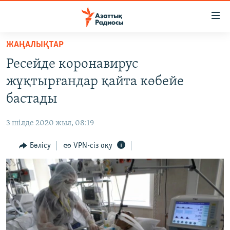
Accessibility
links
Skip
ЖАҢАЛЫҚТАР
to
ЖАҢАЛЫҚТАР
Ресейде коронавирус
main
САЯСАТ
content
жұқтырғандар қайта көбейе
AZATTYQTV
Skip
бастады
to
ҚАҢТАР ОҚИҒАСЫ
main
3 шілде 2020 жыл, 08:19
АДАМ ҚҰҚЫҚТАРЫ
Navigation
Skip
Бөлісу
VPN-сіз оқу
ӘЛЕУМЕТ
to
ӘЛЕМ
Search
АРНАЙЫ ЖОБАЛАР
Русский