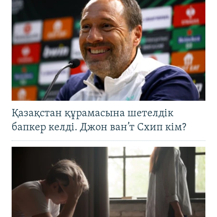
Қазақстан құрамасына шетелдік
бапкер келді. Джон ван’т Схип кім?