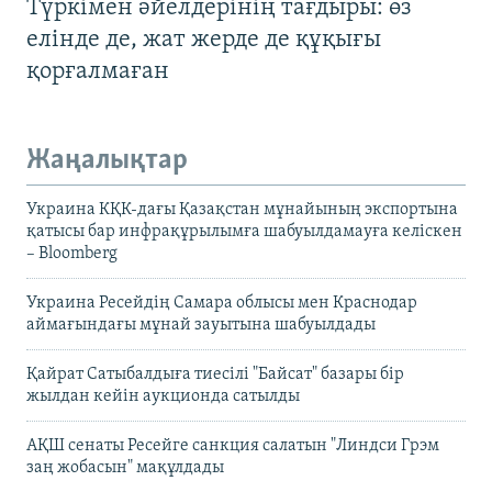
Түркімен әйелдерінің тағдыры: өз
елінде де, жат жерде де құқығы
қорғалмаған
Жаңалықтар
Украина КҚК-дағы Қазақстан мұнайының экспортына
қатысы бар инфрақұрылымға шабуылдамауға келіскен
– Bloomberg
Украина Ресейдің Самара облысы мен Краснодар
аймағындағы мұнай зауытына шабуылдады
Қайрат Сатыбалдыға тиесілі "Байсат" базары бір
жылдан кейін аукционда сатылды
АҚШ сенаты Ресейге санкция салатын "Линдси Грэм
заң жобасын" мақұлдады