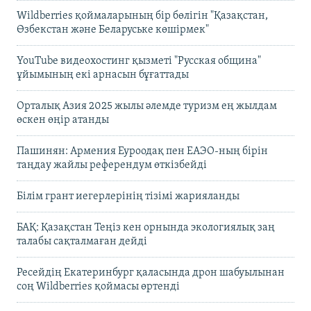
Wildberries қоймаларының бір бөлігін "Қазақстан,
Өзбекстан және Беларуське көшірмек"
YouTube видеохостинг қызметі "Русская община"
ұйымының екі арнасын бұғаттады
Орталық Азия 2025 жылы әлемде туризм ең жылдам
өскен өңір атанды
Пашинян: Армения Еуроодақ пен ЕАЭО-ның бірін
таңдау жайлы референдум өткізбейді
Білім грант иегерлерінің тізімі жарияланды
БАҚ: Қазақстан Теңіз кен орнында экологиялық заң
талабы сақталмаған дейді
Ресейдің Екатеринбург қаласында дрон шабуылынан
соң Wildberries қоймасы өртенді