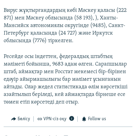
Вирус жұқтырғандардың көбі Мәскеу қаласы (222
871) мен Мәскеу облысында (58 193), ), Ханты-
Мансийск автономиялы округінде (9485), Санкт-
Петербург қаласында (24 727) және Иркутск
облысында (7776) тіркелген.
Ресейде осы індеттен, федералдық штабтың
мәліметі бойынша, 9683 адам өлген. Сарапшылар
штаб, аймақтар мен Росстат мекемесі бір-бірінен
едәуір айырмашылығы бар мәлімет ұсынғанын
айтады. Олар жедел статистикада өлім көрсеткіші
азайтылып беріледі, кей аймақтарда бірнеше есе
төмен етіп көрсетеді деп отыр.
Бөлісу
VPN-сіз оқу
Follow us