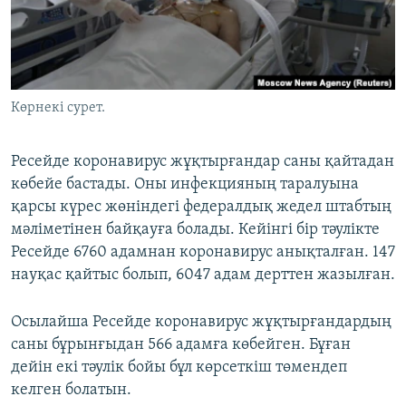
ЖАЗЫЛЫҢЫЗ
Басқа тілдерде
Көрнекі сурет.
Ресейде коронавирус жұқтырғандар саны қайтадан
көбейе бастады. Оны инфекцияның таралуына
қарсы күрес жөніндегі федералдық жедел штабтың
мәліметінен байқауға болады. Кейінгі бір тәулікте
Ресейде 6760 адамнан коронавирус анықталған. 147
науқас қайтыс болып, 6047 адам дерттен жазылған.
Осылайша Ресейде коронавирус жұқтырғандардың
саны бұрынғыдан 566 адамға көбейген. Бұған
дейін екі тәулік бойы бұл көрсеткіш төмендеп
келген болатын.