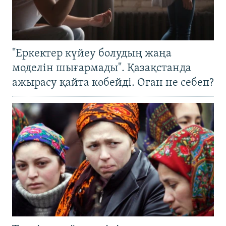
"Еркектер күйеу болудың жаңа
моделін шығармады". Қазақстанда
ажырасу қайта көбейді. Оған не себеп?