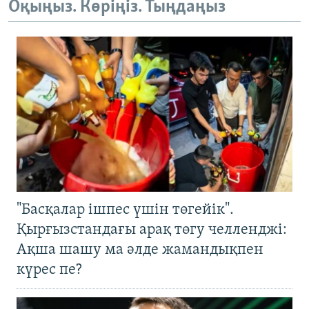
Оқыңыз. Көріңіз. Тыңдаңыз
"Басқалар ішпес үшін төгейік".
Қырғызстандағы арақ төгу челленджі:
Ақша шашу ма әлде жамандықпен
күрес пе?