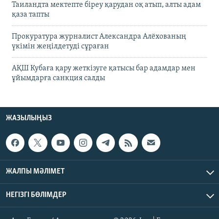
Таиландта мектепте біреу қарудан оқ атып, алты адам
қаза тапты
Прокуратура журналист Александра Алёхованың
үкімін жеңілдетуді сұраған
АҚШ Кубаға қару жеткізуге қатысы бар адамдар мен
ұйымдарға санкция салды
ЖАЗЫЛЫҢЫЗ
ЖАЛПЫ МӘЛІМЕТ
НЕГІЗГІ БӨЛІМДЕР