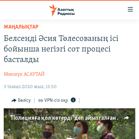
Accessibility
links
Skip
ЖАҢАЛЫҚТАР
to
ЖАҢАЛЫҚТАР
Белсенді Әсия Төлесованың ісі
main
САЯСАТ
content
бойынша негізгі сот процесі
AZATTYQTV
Skip
басталды
to
ҚАҢТАР ОҚИҒАСЫ
main
Мәншүк АСАУТАЙ
АДАМ ҚҰҚЫҚТАРЫ
Navigation
Skip
3 тамыз 2020 жыл, 15:50
ӘЛЕУМЕТ
to
ӘЛЕМ
Бөлісу
VPN-сіз оқу
Search
АРНАЙЫ ЖОБАЛАР
"Полицияға қол көтерді" деп айыпталған белсенді Төлесова сотта судьяға сенімсіздік танытты
Русский