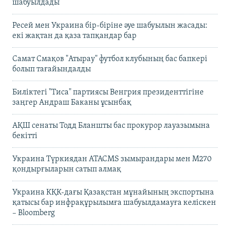
шабуылдады
Ресей мен Украина бір-біріне әуе шабуылын жасады:
екі жақтан да қаза тапқандар бар
Самат Смақов "Атырау" футбол клубының бас бапкері
болып тағайындалды
Биліктегі "Тиса" партиясы Венгрия президенттігіне
заңгер Андраш Баканы ұсынбақ
АҚШ сенаты Тодд Бланшты бас прокурор лауазымына
бекітті
Украина Түркиядан ATACMS зымырандары мен M270
қондырғыларын сатып алмақ
Украина КҚК-дағы Қазақстан мұнайының экспортына
қатысы бар инфрақұрылымға шабуылдамауға келіскен
– Bloomberg