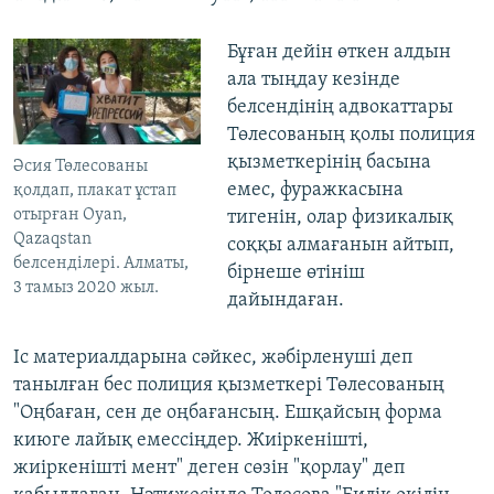
Бұған дейін өткен алдын
ала тыңдау кезінде
белсендінің адвокаттары
Төлесованың қолы полиция
қызметкерінің басына
Әсия Төлесованы
емес, фуражкасына
қолдап, плакат ұстап
отырған Oyan,
тигенін, олар физикалық
Qazaqstan
соққы алмағанын айтып,
белсенділері. Алматы,
бірнеше өтініш
3 тамыз 2020 жыл.
дайындаған.
Іс материалдарына сәйкес, жәбірленуші деп
танылған бес полиция қызметкері Төлесованың
"Оңбаған, сен де оңбағансың. Ешқайсың форма
киюге лайық емессіңдер. Жиіркенішті,
жиіркенішті мент" деген сөзін "қорлау" деп