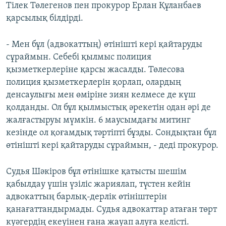
Тілек Төлегенов пен прокурор Ерлан Құланбаев
қарсылық білдірді.
- Мен бұл (адвокаттың) өтінішті кері қайтаруды
сұраймын. Себебі қылмыс полиция
қызметкерлеріне қарсы жасалды. Төлесова
полиция қызметкерлерін қорлап, олардың
денсаулығы мен өміріне зиян келмесе де күш
қолданды. Ол бұл қылмыстық әрекетін одан әрі де
жалғастыруы мүмкін. 6 маусымдағы митинг
кезінде ол қоғамдық тәртіпті бұзды. Сондықтан бұл
өтінішті кері қайтаруды сұраймын, - деді прокурор.
Судья Шәкіров бұл өтінішке қатысты шешім
қабылдау үшін үзіліс жариялап, түстен кейін
адвокаттың барлық-дерлік өтініштерін
қанағаттандырмады. Судья адвокаттар атаған төрт
куәгердің екеуінен ғана жауап алуға келісті.