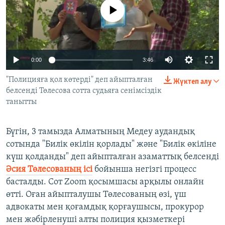
ЖАЗЫЛЫҢЫЗ
No media source currently available
Басқа тілдерде
Auto
0:00
3:46
240p
"Полицияға қол көтерді" деп айыпталған
Жүктеп алу
белсенді Төлесова сотта судьяға сенімсіздік
360p
танытты
480p
Auto
240p
360p
480p
720p
Бүгін, 3 тамызда Алматының Медеу аудандық
720p
1080p
сотында "Билік өкілін қорлады" және "Билік өкіліне
1080p
күш қолданды" деп айыпталған азаматтық белсенді
Әсия Төлесованың
ісі
бойынша негізгі процесс
басталды. Сот Zoom қосымшасы арқылы онлайн
өтті. Оған айыпталушы Төлесованың өзі, үш
адвокаты мен қоғамдық қорғаушысы, прокурор
мен жәбірленуші алты полиция қызметкері