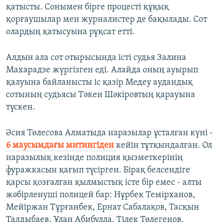
қатысты. Сонымен бірге процесті құқық
қорғаушылар мен журналистер де бақылады. Сот
олардың қатысуына рұқсат етті.
Алдын ала сот отырысында істі судья Залина
Махарадзе жүргізген еді. Алайда оның ауырып
қалуына байланысты іс қазір Медеу аудандық
сотының судьясы Тәкен Шәкіровтың қарауына
түскен.
Әсия Төлесова Алматыда наразылар ұсталған күні -
6 маусымдағы митингіден
кейін тұтқындалған. Ол
наразылық кезінде полиция қызметкерінің
фуражкасын қағып түсірген. Бірақ белсендіге
қарсы қозғалған қылмыстық істе бір емес - алты
жәбірленуші полицей бар: Нұрбек Темірханов,
Мейіржан Тұрғанбек, Ернат Сабалақов, Тасқын
Талдыбаев, Ұлан Абибулла, Тілек Төлегенов.