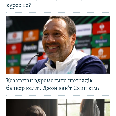
күрес пе?
Қазақстан құрамасына шетелдік
бапкер келді. Джон ван’т Схип кім?