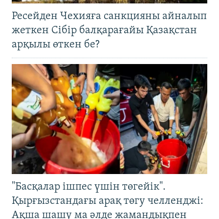
Ресейден Чехияға санкцияны айналып
жеткен Сібір балқарағайы Қазақстан
арқылы өткен бе?
"Басқалар ішпес үшін төгейік".
Қырғызстандағы арақ төгу челленджі:
Ақша шашу ма әлде жамандықпен