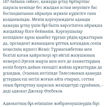
147-бабына сәйкес, қамауда ұстау бұлтартпас
шарасы кемінде бес жылдан астам мерзімге бас
бостандығынан айрылуы мүмкін күдіктіге ғана
қолданылады. Менің қорғауымдағы адамды
қамауда ұстау үшін бұл бапта көрсетілген айрықша
жағдайлар бізге беймәлім. Қорғаушылар
кепілдікке құны қымбат тұрғын үйдің құжаттарын
да, президент жанындағы ұлттық қоғамдық сенім
кеңесінің мүшесі Жеміс Тұрмағамбетова мен
белгілі қоғам қайраткері әрі әйгілі жазушының
немересі Әуезов мырза мен өзге де азаматтардың
кепіл болуға дайын екендігі жайлы құжаттарды да
ұсындық. Осының негізінде Төлесованың қамауда
ұстаудың еш негізі жоғын айта отырып, соттан
оның бұлтартпау шарасын жеңілдетуді сұраймын, -
деді адвокат Джохар Өтебеков.
Адвокаттың бұл өтінішіне жәбірленушілердің бірі