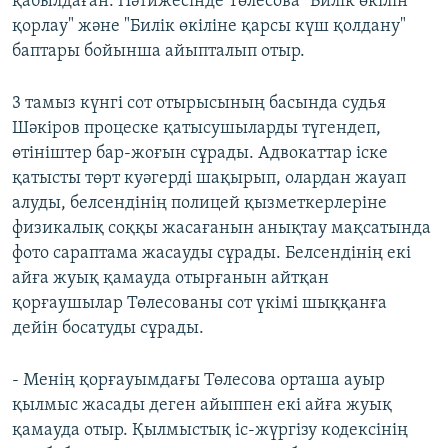
қабылдаған. Нәтижесінде Төлесова "Билік өкілін
қорлау" және "Билік өкіліне қарсы күш қолдану"
баптары бойынша айыпталып отыр.
3 тамыз күнгі сот отырысының басында судья
Шәкіров процеске қатысушыларды түгендеп,
өтініштер бар-жоғын сұрады. Адвокаттар іске
қатысты төрт куәгерді шақырып, олардан жауап
алуды, белсендінің полицей қызметкерлеріне
физикалық соққы жасағанын анықтау мақсатында
фото сараптама жасауды сұрады. Белсендінің екі
айға жуық қамауда отырғанын айтқан
қорғаушылар Төлесованы сот үкімі шыққанға
дейін босатуды сұрады.
- Менің қорғауымдағы Төлесова орташа ауыр
қылмыс жасады деген айыппен екі айға жуық
қамауда отыр. Қылмыстық іс-жүргізу кодексінің