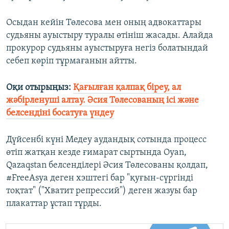
Осыдан кейін Төлесова мен оның адвокаттары
судьяны ауыстыру туралы өтініш жасады. Алайда
прокурор судьяны ауыстыруға негіз болатындай
себеп көріп тұрмағанын айтты.
Оқи отырыңыз:
Қағылған қалпақ біреу, ал
жәбірленуші алтау. Әсия Төлесованың ісі және
белсендіні босатуға үндеу
Дүйсенбі күні Медеу аудандық сотында процесс
өтіп жатқан кезде ғимарат сыртында Oyan,
Qazaqstan белсенділері Әсия Төлесованы қолдап,
#FreeAsya деген хэштегі бар "қуғын-сүргінді
тоқтат" ("Хватит репрессий") деген жазуы бар
плакаттар ұстап тұрды.