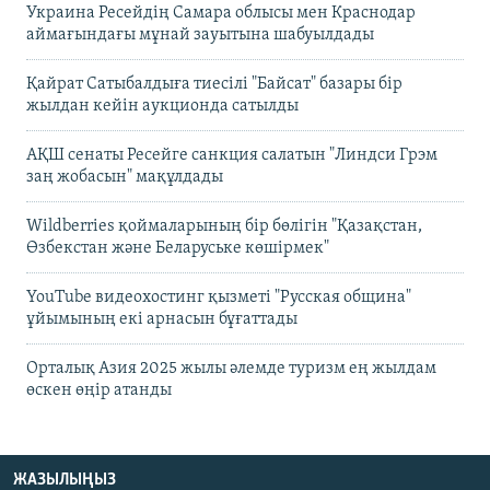
Украина Ресейдің Самара облысы мен Краснодар
аймағындағы мұнай зауытына шабуылдады
Қайрат Сатыбалдыға тиесілі "Байсат" базары бір
жылдан кейін аукционда сатылды
АҚШ сенаты Ресейге санкция салатын "Линдси Грэм
заң жобасын" мақұлдады
Wildberries қоймаларының бір бөлігін "Қазақстан,
Өзбекстан және Беларуське көшірмек"
YouTube видеохостинг қызметі "Русская община"
ұйымының екі арнасын бұғаттады
Орталық Азия 2025 жылы әлемде туризм ең жылдам
өскен өңір атанды
ЖАЗЫЛЫҢЫЗ