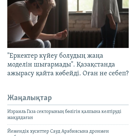
"Еркектер күйеу болудың жаңа
моделін шығармады". Қазақстанда
ажырасу қайта көбейді. Оған не себеп?
Жаңалықтар
Израиль Газа секторының бөлігін қалпына келтіруді
мақұлдаған
Йемендік хуситтер Сауд Арабиясына дронмен