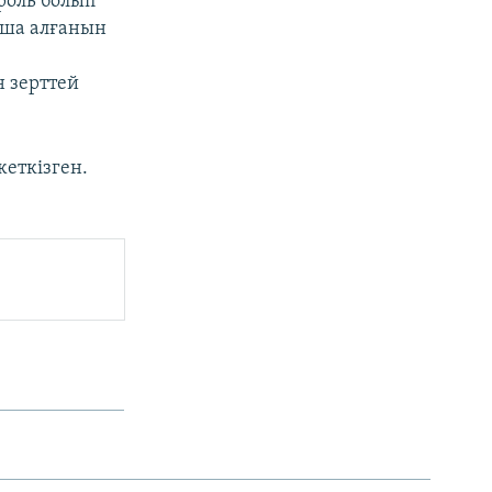
роль болып
қша алғанын
н зерттей
жеткізген.