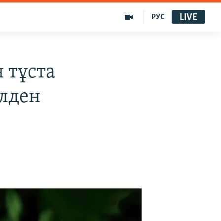
LIVE
РУС
 тұста
лден