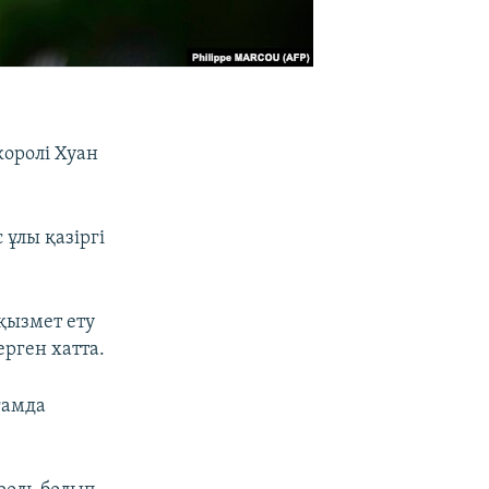
королі Хуан
ұлы қазіргі
қызмет ету
рген хатта.
ғамда