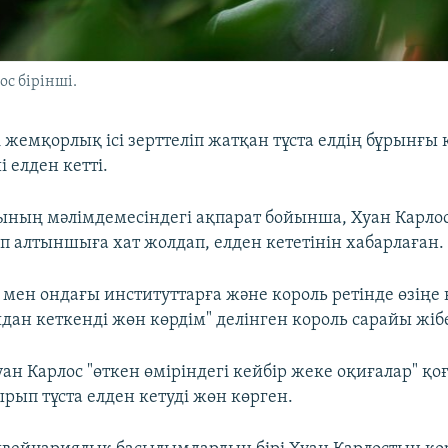
с бірінші.
 жемқорлық ісі зерттеліп жатқан тұста елдің бұрынғы 
і елден кетті.
ының мәлімдемесіндегі ақпарат бойынша, Хуан Карлос 
п алтыншыға хат жолдап, елден кететінін хабарлаған.
 мен ондағы институттарға және король ретінде өзіңе 
дан кеткенді жөн көрдім" делінген король сарайы жібе
ан Карлос "өткен өміріндегі кейбір жеке оқиғалар" қо
рып тұста елден кетуді жөн көрген.