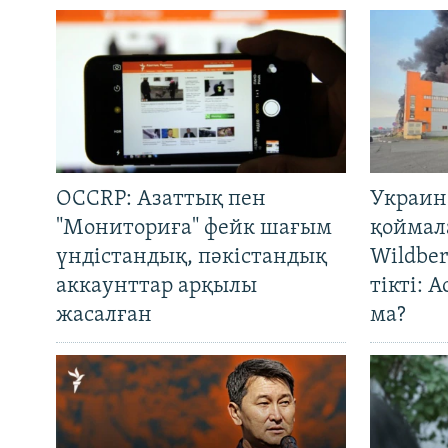
OCCRP: Азаттық пен
Украин
"Мониториға" фейк шағым
қоймал
үндістандық, пәкістандық
Wildber
аккаунттар арқылы
тікті: 
жасалған
ма?