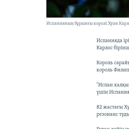
Испанияның бұрынғы королі Хуан Карло
Испанияда ірі
Карлос бірінш
Король сарай
король Филип
"Испан халқы
үшін Испания
82 жастағы Ху
резонанс туды