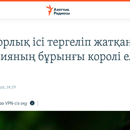
рлық ісі тергеліп жатқан
ияның бұрынғы королі е
л, 14:19
VPN-сіз оқу