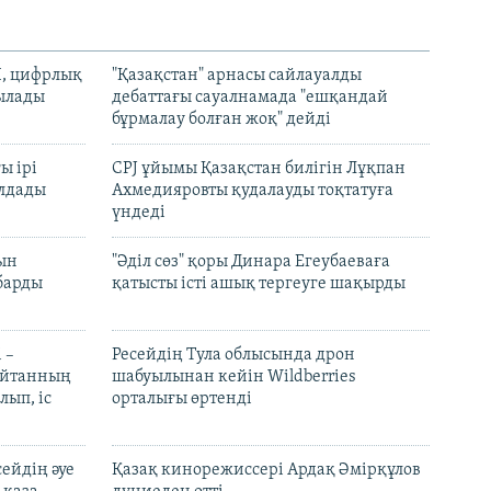
И, цифрлық
"Қазақстан" арнасы сайлауалды
тылады
дебаттағы сауалнамада "ешқандай
бұрмалау болған жоқ" дейді
ы ірі
CPJ ұйымы Қазақстан билігін Лұқпан
лдады
Ахмедияровты қудалауды тоқтатуға
үндеді
рын
"Әділ сөз" қоры Динара Егеубаеваға
барды
қатысты істі ашық тергеуге шақырды
 –
Ресейдің Тула облысында дрон
шайтанның
шабуылынан кейін Wildberries
лып, іс
орталығы өртенді
ейдің әуе
Қазақ кинорежиссері Ардақ Әмірқұлов