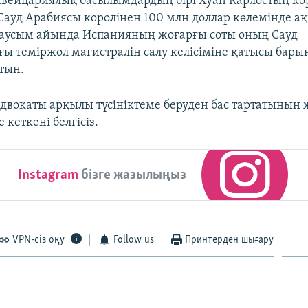
швейцариялық басылымдардың бірі Хуан Карлостың ко
 Сауд Арабиясы королінен 100 млн доллар көлемінде а
Маусым айында Испанияның жоғарғы соты оның Сауд
ы теміржол магистралін салу келісіміне қатысы бары
атын.
адвокаты арқылы түсініктеме беруден бас тартатынын 
 кеткені белгісіз.
Instagram
бізге жазылыңыз
VPN-сіз оқу
Follow us
Принтерден шығару