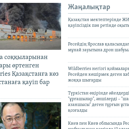
Жаңалықтар
Қазақстан мектептерінде Ж
қауіпсіздік пән ретінде оқы
Ресейдің Ярослав қаласындағ
мұнай зауытына дрон шабуы
а соққыларынан
ары өртенген
Wildberries негізгі қоймала
ries Қазақстанға көз
Ресейден көшірмек деген ха
жоққа шығарды
Астанаға қауіп бар
Түркістан өңірінде әйелдерді
"ұрғашылар", әншілерді – "
азаншысы" деген тұрғын ұста
қозғалды
Киев пен Киев облысында Рес