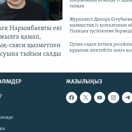
шабуылынан кемінде 17 адам
тапқан
Журналист Динара Егеубаева
қылмыстық іс қозғалғанын а
мек Нарымбаевты екі
Полиция түсініктеме бермеді
жылға қамап,
ық-саяси қызметпен
Путин елден кеткен ресейлі
құқығын шектейтін заңға қо
суына тыйым салды
БӨЛІМДЕР
ЖАЗЫЛЫҢЫЗ
р
әлемде
зия