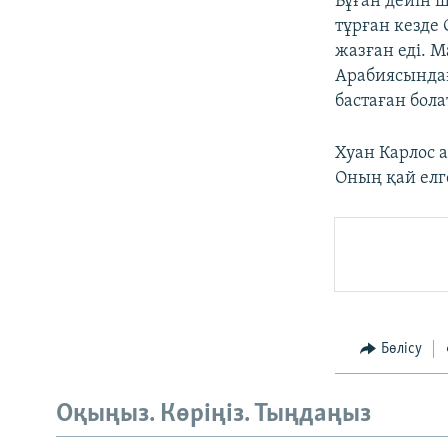
Бұған дейін 
тұрған кезде
жазған еді. 
Арабиясындағ
бастаған бол
Хуан Карлос 
Оның қай елге
Бөлісу
Оқыңыз. Көріңіз. Тыңдаңыз