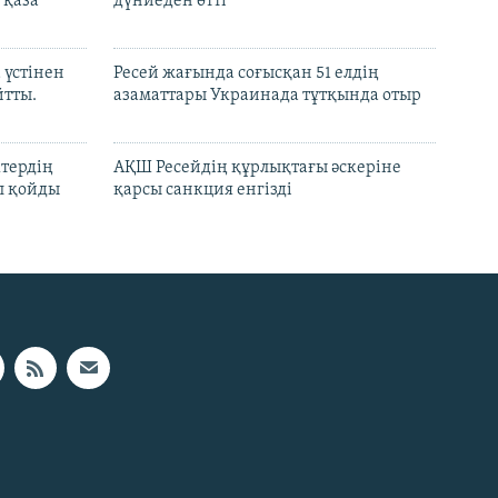
 қаза
дүниеден өтті
 үстінен
Ресей жағында соғысқан 51 елдің
йтты.
азаматтары Украинада тұтқында отыр
ктердің
АҚШ Ресейдің құрлықтағы әскеріне
л қойды
қарсы санкция енгізді