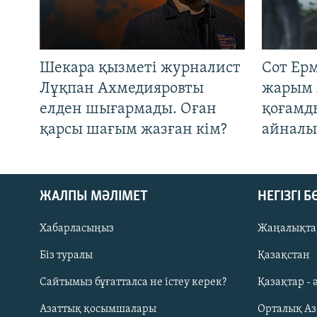
Шекара қызметі журналист
Сот Ер
Лұқпан Ахмедияровты
жарым 
елден шығармады. Оған
қоғамд
қарсы шағым жазған кім?
айналы
ЖАЛПЫ МӘЛІМЕТ
НЕГІЗГІ 
Хабарласыңыз
Жаңалықта
Біз туралы
Қазақстан
Русский
Сайтымыз бұғатталса не істеу керек?
Қазақтар - 
Азаттық қосымшалары
Орталық А
ЖАЗЫЛЫҢЫЗ