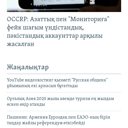
OCCRP: Азаттық пен "Мониториға"
фейк шағым үндістандық,
пәкістандық аккаунттар арқылы
жасалған
Жаңалықтар
YouTube видеохостинг қызметі "Русская община"
ұйымының екі арнасын бұғаттады
Орталық Азия 2025 жылы әлемде туризм ең жылдам
өскен өңір атанды
Пашинян: Армения Еуроодақ пен ЕАЭО-ның бірін
таңдау жайлы референдум өткізбейді