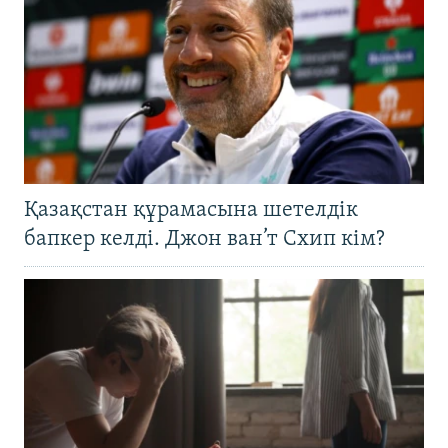
Қазақстан құрамасына шетелдік
бапкер келді. Джон ван’т Схип кім?