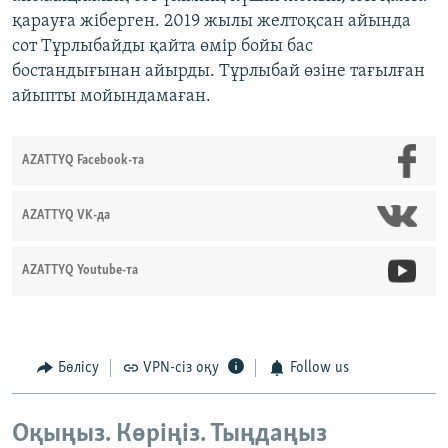
қарауға жіберген. 2019 жылы желтоқсан айында
сот Тұрлыбайды қайта өмір бойы бас
бостандығынан айырды. Тұрлыбай өзіне тағылған
айыпты мойындамаған.
AZATTYQ Facebook-та
AZATTYQ VK-да
AZATTYQ Youtube-та
Бөлісу
VPN-сіз оқу
Follow us
Оқыңыз. Көріңіз. Тыңдаңыз