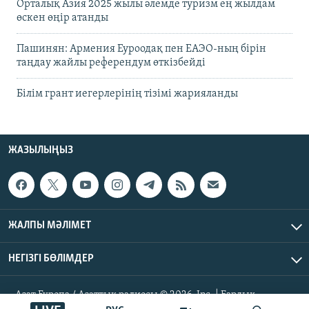
Орталық Азия 2025 жылы әлемде туризм ең жылдам
өскен өңір атанды
Пашинян: Армения Еуроодақ пен ЕАЭО-ның бірін
таңдау жайлы референдум өткізбейді
Білім грант иегерлерінің тізімі жарияланды
ЖАЗЫЛЫҢЫЗ
ЖАЛПЫ МӘЛІМЕТ
НЕГІЗГІ БӨЛІМДЕР
Азат Еуропа / Азаттық радиосы © 2026, Inc. | Барлық
құқықтары қорғалған