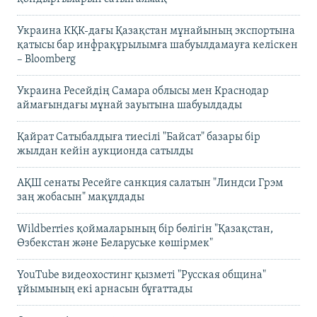
Украина КҚК-дағы Қазақстан мұнайының экспортына
қатысы бар инфрақұрылымға шабуылдамауға келіскен
– Bloomberg
Украина Ресейдің Самара облысы мен Краснодар
аймағындағы мұнай зауытына шабуылдады
Қайрат Сатыбалдыға тиесілі "Байсат" базары бір
жылдан кейін аукционда сатылды
АҚШ сенаты Ресейге санкция салатын "Линдси Грэм
заң жобасын" мақұлдады
Wildberries қоймаларының бір бөлігін "Қазақстан,
Өзбекстан және Беларуське көшірмек"
YouTube видеохостинг қызметі "Русская община"
ұйымының екі арнасын бұғаттады