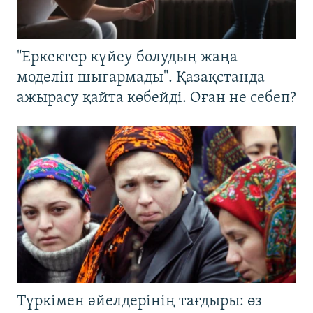
"Еркектер күйеу болудың жаңа
моделін шығармады". Қазақстанда
ажырасу қайта көбейді. Оған не себеп?
Түркімен әйелдерінің тағдыры: өз