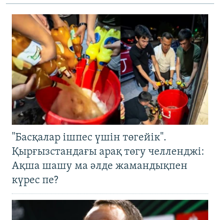
"Басқалар ішпес үшін төгейік".
Қырғызстандағы арақ төгу челленджі:
Ақша шашу ма әлде жамандықпен
күрес пе?