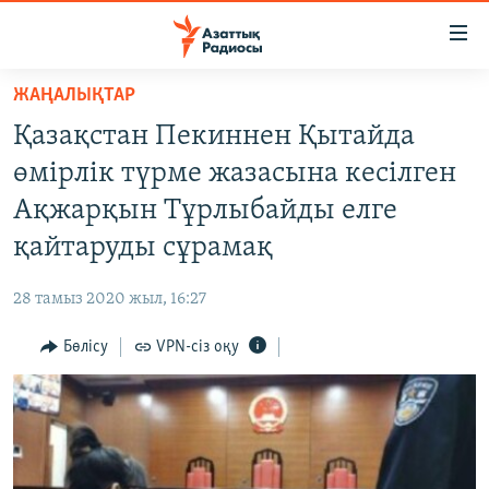
Accessibility
links
Skip
ЖАҢАЛЫҚТАР
to
ЖАҢАЛЫҚТАР
Қазақстан Пекиннен Қытайда
main
САЯСАТ
content
өмірлік түрме жазасына кесілген
AZATTYQTV
Skip
Ақжарқын Тұрлыбайды елге
to
ҚАҢТАР ОҚИҒАСЫ
қайтаруды сұрамақ
main
АДАМ ҚҰҚЫҚТАРЫ
Navigation
28 тамыз 2020 жыл, 16:27
Skip
ӘЛЕУМЕТ
to
Бөлісу
VPN-сіз оқу
ӘЛЕМ
Search
АРНАЙЫ ЖОБАЛАР
Русский