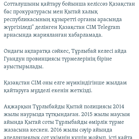
Сотталушыны қайтару бойынша келіссөз Қазақстан
бас прокуратурасы мен Қытай халық
республикасының құзыретті органы арасында
жүргізіледі" делінген Қазақстан СІМ Telegram
арнасында жарияланған хабарламада.
Ондағы ақпаратқа сәйкес, Тұрлыбай келесі айда
Гуандун провинциясы түрмелерінің біріне
ауыстырылады.
Қазақстан СІМ оны елге мүмкіндігінше жылдам
қайтаруға мүдделі екенін жеткізді.
Ақжарқын Тұрлыбайды Қытай полициясы 2014
жылы наурызда тұтқындаған. 2015 жылы маусым
айында Қытай соты Тұрлыбайды өмірлік түрме
жазасына кескен. 2016 жылы сәуір айында
апелляциялық сот үкімнің күшін жойып, істі қайта