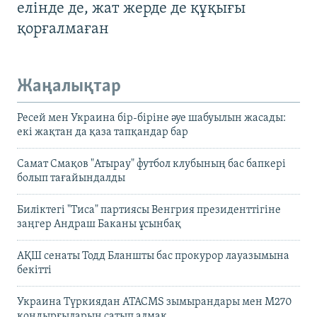
елінде де, жат жерде де құқығы
қорғалмаған
Жаңалықтар
Ресей мен Украина бір-біріне әуе шабуылын жасады:
екі жақтан да қаза тапқандар бар
Самат Смақов "Атырау" футбол клубының бас бапкері
болып тағайындалды
Биліктегі "Тиса" партиясы Венгрия президенттігіне
заңгер Андраш Баканы ұсынбақ
АҚШ сенаты Тодд Бланшты бас прокурор лауазымына
бекітті
Украина Түркиядан ATACMS зымырандары мен M270
қондырғыларын сатып алмақ