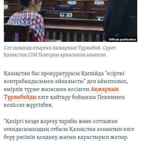
ЖАЗЫЛЫҢЫЗ
Басқа тілдерде
Сот залында отырған Ақжарқын Тұрлыбай. Сурет
Қазақстан СІМ Телеграм арнасынан алынған.
Қазақстан бас прокуратурасы Қытайда "есірткі
контрабандасымен айналысты" деп айыпталып,
өмірлік түрме жазасына кесілген
Ақжарқын
Тұрлыбайды
елге қайтару бойынша Пекинмен
келіссөз жүргізбек.
"Қазіргі кезде қорғау тарабы және сотталған
отандасымыздың отбасы Қазақстан азаматын елге
беру рәсімін қолдану жағын қарастырып жатыр.