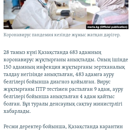
ЖАЗЫЛЫҢЫЗ
Басқа тілдерде
Коронавирус пандемия кезінде жұмыс жатқан дәрігер.
28 тамыз күні Қазақстанда 683 адамның
коронавирус жұқтырғаны анықталды. Оның ішінде
150 адамның инфекция жұқтырғаны зертханалық
талдау негізінде анықталған, 483 адамға ауру
белгілері бойынша диагноз қойылған. Вирус
жұқтырғаны ПТР тестімен расталған 9 адам, ауру
белгілері бойынша анықталған 4 адам қайтыс
болған. Бұл туралы денсаулық сақтау министрлігі
хабарлады.
Ресми деректер бойынша, Қазақстанда карантин