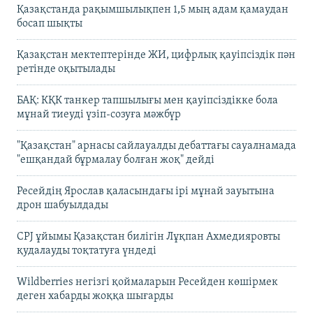
Қазақстанда рақымшылықпен 1,5 мың адам қамаудан
босап шықты
Қазақстан мектептерінде ЖИ, цифрлық қауіпсіздік пән
ретінде оқытылады
БАҚ: КҚК танкер тапшылығы мен қауіпсіздікке бола
мұнай тиеуді үзіп-созуға мәжбүр
"Қазақстан" арнасы сайлауалды дебаттағы сауалнамада
"ешқандай бұрмалау болған жоқ" дейді
Ресейдің Ярослав қаласындағы ірі мұнай зауытына
дрон шабуылдады
CPJ ұйымы Қазақстан билігін Лұқпан Ахмедияровты
қудалауды тоқтатуға үндеді
Wildberries негізгі қоймаларын Ресейден көшірмек
деген хабарды жоққа шығарды