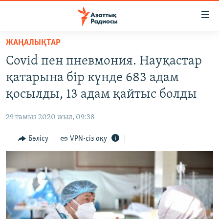
Accessibility
links
Skip
ЖАҢАЛЫҚТАР
to
ЖАҢАЛЫҚТАР
Covid пен пневмония. Науқастар
main
САЯСАТ
content
қатарына бір күнде 683 адам
AZATTYQTV
Skip
қосылды, 13 адам қайтыс болды
to
ҚАҢТАР ОҚИҒАСЫ
main
29 тамыз 2020 жыл, 09:38
АДАМ ҚҰҚЫҚТАРЫ
Navigation
Skip
Бөлісу
VPN-сіз оқу
ӘЛЕУМЕТ
to
ӘЛЕМ
Search
АРНАЙЫ ЖОБАЛАР
Русский