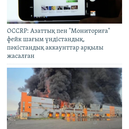
OCCRP: Азаттық пен "Мониториға"
фейк шағым үндістандық,
пәкістандық аккаунттар арқылы
жасалған