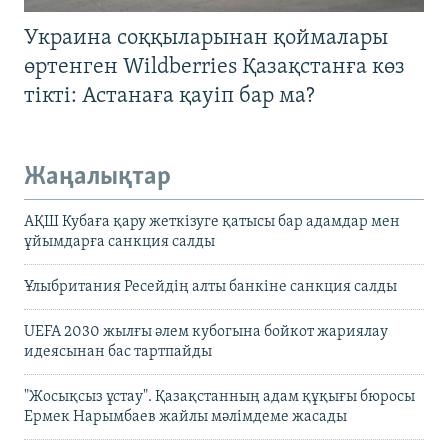
Украина соққыларынан қоймалары
өртенген Wildberries Қазақстанға көз
тікті: Астанаға қауіп бар ма?
Жаңалықтар
АҚШ Кубаға қару жеткізуге қатысы бар адамдар мен
ұйымдарға санкция салды
Ұлыбритания Ресейдің алты банкіне санкция салды
UEFA 2030 жылғы әлем кубогына бойкот жариялау
идеясынан бас тартпайды
"Жосықсыз ұстау". Қазақстанның адам құқығы бюросы
Ермек Нарымбаев жайлы мәлімдеме жасады