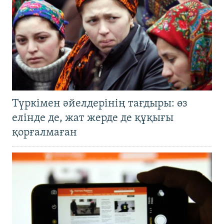
Түркімен әйелдерінің тағдыры: өз
елінде де, жат жерде де құқығы
қорғалмаған