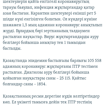
шектеулерін қайта енгізгелі коронавирустың
тарауы баяулап, инфекция жұқтырғандар қатар
азая бастаған. Карантин шектеулері екінші рет 5
шілде күні енгізілген болатын. Ол күндері күніне
шамамен 1,5 мың адамнан коронавирус анықталып
жүрді. Бұлардың бәрі зертханалық талдаумен
расталған науқастар. Вирус жұқтырғандарды ауру
белгілері бойынша анықтау тек 1 тамыздан
басталды.
Қазақстанда эпидемия басталғалы барлығы 105 558
адамның коронавирус жұқтырғаны ПТР тестімен
расталған. Диагнозы ауру белгілері бойынша
қойылған науқастары саны – 25 115. Қайтыс
болғандар саны – 1854.
Қазақстанның ресми дерегіне күдік келтіретіндер
көп. Ел үкіметі тамызға дейін тек ПТР тестінің