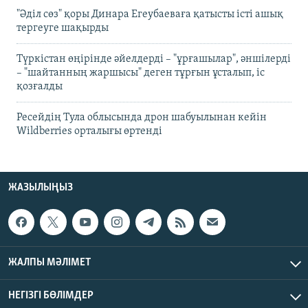
"Әділ сөз" қоры Динара Егеубаеваға қатысты істі ашық
тергеуге шақырды
Түркістан өңірінде әйелдерді – "ұрғашылар", әншілерді
– "шайтанның жаршысы" деген тұрғын ұсталып, іс
қозғалды
Ресейдің Тула облысында дрон шабуылынан кейін
Wildberries орталығы өртенді
ЖАЗЫЛЫҢЫЗ
ЖАЛПЫ МӘЛІМЕТ
НЕГІЗГІ БӨЛІМДЕР