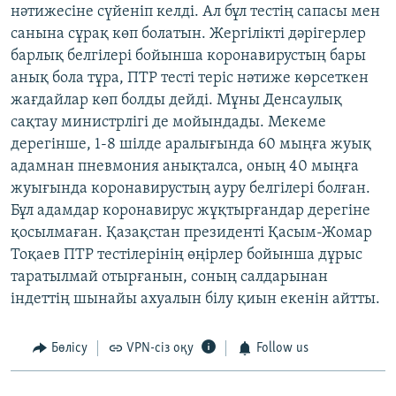
нәтижесіне сүйеніп келді. Ал бұл тестің сапасы мен
санына сұрақ көп болатын. Жергілікті дәрігерлер
барлық белгілері бойынша коронавирустың бары
анық бола тұра, ПТР тесті теріс нәтиже көрсеткен
жағдайлар көп болды дейді. Мұны Денсаулық
сақтау министрлігі де мойындады. Мекеме
дерегінше, 1-8 шілде аралығында 60 мыңға жуық
адамнан пневмония анықталса, оның 40 мыңға
жуығында коронавирустың ауру белгілері болған.
Бұл адамдар коронавирус жұқтырғандар дерегіне
қосылмаған. Қазақстан президенті Қасым-Жомар
Тоқаев ПТР тестілерінің өңірлер бойынша дұрыс
таратылмай отырғанын, соның салдарынан
індеттің шынайы ахуалын білу қиын екенін айтты.
Бөлісу
VPN-сіз оқу
Follow us