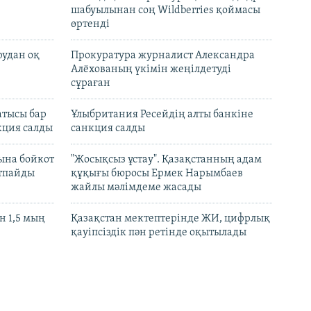
шабуылынан соң Wildberries қоймасы
өртенді
рудан оқ
Прокуратура журналист Александра
Алёхованың үкімін жеңілдетуді
сұраған
атысы бар
Ұлыбритания Ресейдің алты банкіне
кция салды
санкция салды
ына бойкот
"Жосықсыз ұстау". Қазақстанның адам
ртпайды
құқығы бюросы Ермек Нарымбаев
жайлы мәлімдеме жасады
 1,5 мың
Қазақстан мектептерінде ЖИ, цифрлық
қауіпсіздік пән ретінде оқытылады