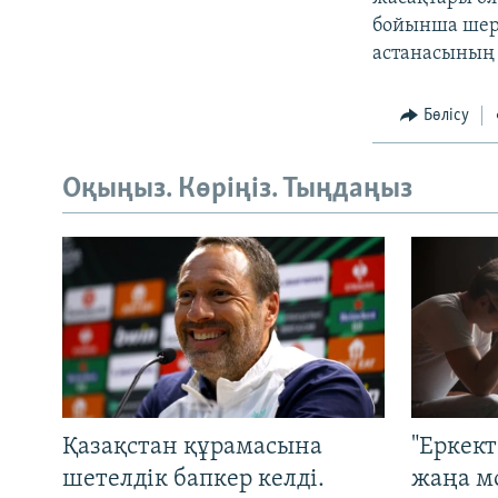
бойынша шеру
астанасының 
Бөлісу
Оқыңыз. Көріңіз. Тыңдаңыз
Қазақстан құрамасына
"Еркек
шетелдік бапкер келді.
жаңа м