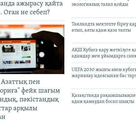
танда ажырасу қайта
экологиялық талап қойды
. Оған не себеп?
Таиландта мектепте біреу қа
атып, алты адам қаза тапты
АҚШ Кубаға қару жеткізуге қ
адамдар мен ұйымдарға сан
UEFA 2030 жылғы әлем кубог
жариялау идеясынан бас та
 Азаттық пен
ориға" фейк шағым
Қазақстанда рақымшылықпен
андық, пәкістандық
адам қамаудан босап шықты
ттар арқылы
ан