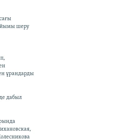
асағы
 ұйымы шеру
п,
ен
ген ұрандарды
де дабыл
арында
Тихановская,
Колесникова