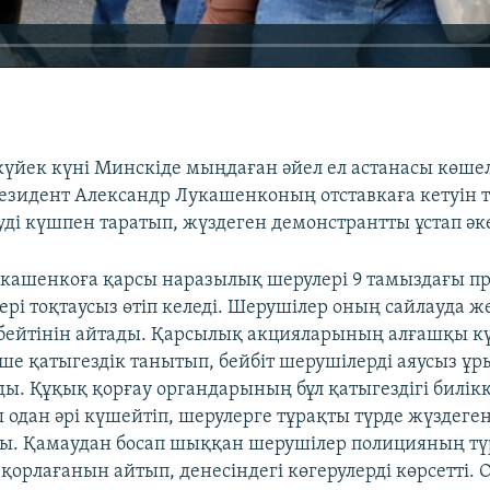
ркүйек күні Минскіде мыңдаған әйел ел астанасы көше
резидент Александр Лукашенконың отставкаға кетуін та
ді күшпен таратып, жүздеген демонстрантты ұстап әке
укашенкоға қарсы наразылық шерулері 9 тамыздағы п
ері тоқтаусыз өтіп келеді. Шерушілер оның сайлауда ж
бейтінін айтады. Қарсылық акцияларының алғашқы к
240p
360p
ше қатыгездік танытып, бейбіт шерушілерді аяусыз ұр
ы. Құқық қорғау органдарының бұл қатыгездігі билікк
720p
1080p
одан әрі күшейтіп, шерулерге тұрақты түрде жүздеге
ы. Қамаудан босап шыққан шерушілер полицияның т
қорлағанын айтып, денесіндегі көгерулерді көрсетті.