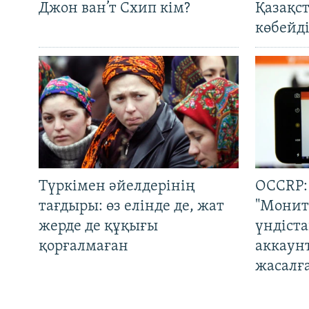
Джон ван’т Схип кім?
Қазақс
көбейді
Түркімен әйелдерінің
OCCRP:
тағдыры: өз елінде де, жат
"Монит
жерде де құқығы
үндіст
қорғалмаған
аккаун
жасалғ