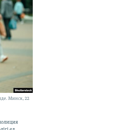
нде. Минск, 22
 полиция
лігі ел