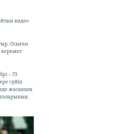
айтын видео
тыр. Осыған
, керемет
рі – 73
ере сүйіп
інде жасының
ұлғаларының