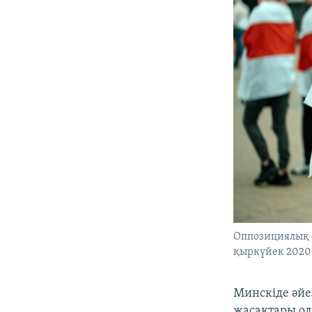
Оппозициялық б
қыркүйек 2020
Минскіде әйе
жасақтары ол 