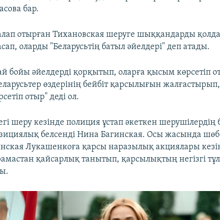
асова бар.
лап отырған Тихановская шеруге шыққандарды қолд
ап, оларды "Беларусьтің батыл әйелдері" деп атады.
 ай бойы әйелдерді қорқытып, оларға қысым көрсетіп о
еларусьтер өздерінің бейбіт қарсылығын жалғастырып
сетіп отыр" деді ол.
гі шеру кезінде полиция ұстап әкеткен шерушілердің бі
зициялық белсенді Нина Багинская. Осы жасында шөб
инская Лукашенкоға қарсы наразылық акциялары кез
арамастан қайсарлық танытып, қарсылықтың негізгі т
ы.