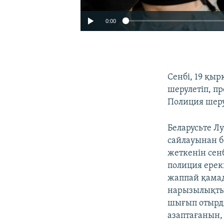
0:00
Сенбі, 19 қы
шерулетіп, п
Полиция шеру
Беларусьте Л
сайлауынан б
жеткенін сен
Auto
полиция ерек
жаппай қамад
нарызылықты 
шығып отырд
азаптағанын, 