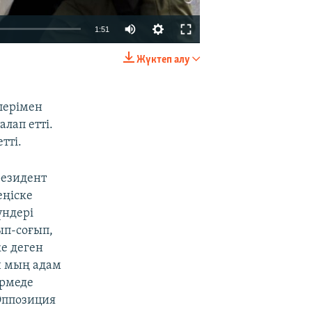
Auto
1:51
240p
Жүктеп алу
EMBED
БӨЛІСІҢІЗ
360p
480p
лерімен
лап етті.
720p
тті.
1080p
резидент
еңіске
үндері
480p
ып-соғып,
е деген
н мың адам
үрмеде
 Оппозиция