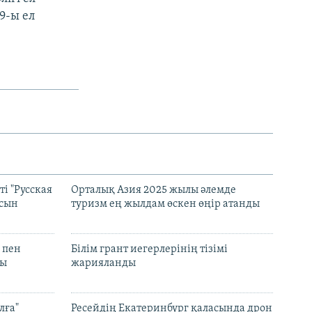
9-ы ел
і "Русская
Орталық Азия 2025 жылы әлемде
асын
туризм ең жылдам өскен өңір атанды
 пен
Білім грант иегерлерінің тізімі
лы
жарияланды
лға"
Ресейдің Екатеринбург қаласында дрон