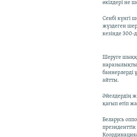
өкілдері не 
Сенбі күнгі 
жүздеген шеру
кезінде 300-
Шеруге шыққа
наразылықты
баннерлерді ұ
айтты.
Әйелдердің ж
қағып өтіп жа
Беларусь опп
президенттік
Координациял