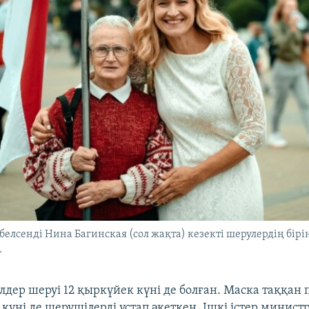
елсенді Нина Багинская (сол жақта) кезекті шерулердің бірі
.
лдер шеруі 12 қыркүйек күні де болған. Маска таққан
күні де шерушілерді ұстап әкеткен. Ішкі істер министр