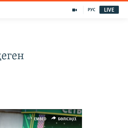
LIVE
РУС
деген
EMBED
БӨЛІСІҢІЗ