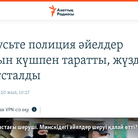
усьте полиция әйелдер
н күшпен таратты, жүз
ұсталды
20 жыл, 10:27
VPN-сіз оқу
астағы шеруші. Минскідегі әйелдер шеруі қалай өтті?