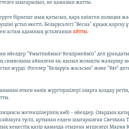
шетелге шығарылып, не қамалып жатты.
шеруге бірнеше мың қатысып, қара киінген полиция ж
шіні ұстап әкетті. Беларусьтегі "Весна" құқық қорғау
ден астам адамның ұсталғанын
айтты
.
н әйелдер "Ұмытпаймыз! Кешірмейміз" деп ұрандаты
ң символына айналған ақ-қызыл жолақты жалаулар м
стап жүрді. Өзгелер "Беларусь жасасын" және "Ұят" де
анынан өткен көлік жүргізушілері оларға қолдау ретін
тты.
озициясы жетекшілерінің көбі – әйелдер. Олардың қат
 сайлауға түсіп, артынан елден шығарылған Светлана 
ық кеңестің қазір қамауда отырған мүшелері Мария 