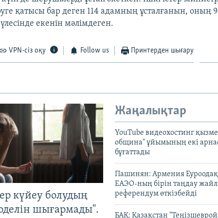
ге қатысы бар деген 114 адамның ұсталғанын, оның 9
үлесінде екенін мәлімдеген.
VPN-сіз оқу
Follow us
Принтерден шығару
Жаңалықтар
YouTube видеохостинг қызмет
община" ұйымының екі арн
бұғаттады
Пашинян: Армения Еуроодақ
ЕАЭО-ның бірін таңдау жай
референдум өткізбейді
тер күйеу болудың
оделін шығармады".
БАҚ: Қазақстан "Теңізшеврой