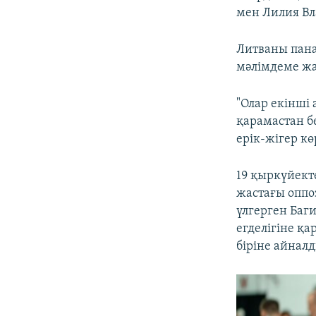
мен Лилия Вл
Литваны пана
мәлімдеме жас
"Олар екінші
қарамастан б
ерік-жігер көр
19 қыркүйекте
жастағы оппо
үлгерген Баг
егделігіне қ
біріне айналд