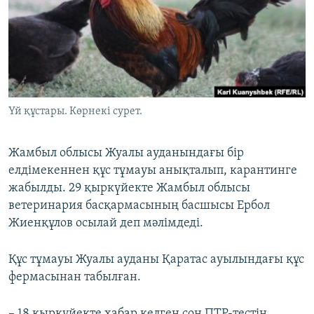
ЖАЗЫЛЫҢЫЗ
Басқа тілдерде
Үй құстары. Көрнекі сурет.
Жамбыл облысы Жуалы ауданындағы бір
елдімекеннен құс тұмауы анықталып, карантинге
жабылды. 29 қыркүйекте Жамбыл облысы
ветеринария басқармасының басшысы Ербол
Жиенқұлов осылай деп мәлімдеді.
Құс тұмауы Жуалы ауданы Қаратас ауылындағы құс
фермасынан табылған.
– 18 қыркүйекте хабар келген соң ПТР-тестін