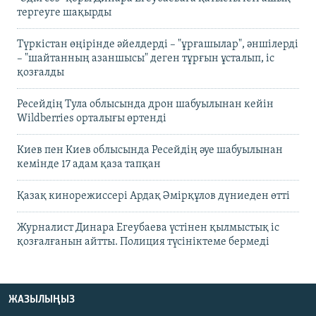
тергеуге шақырды
Түркістан өңірінде әйелдерді – "ұрғашылар", әншілерді
– "шайтанның азаншысы" деген тұрғын ұсталып, іс
қозғалды
Ресейдің Тула облысында дрон шабуылынан кейін
Wildberries орталығы өртенді
Киев пен Киев облысында Ресейдің әуе шабуылынан
кемінде 17 адам қаза тапқан
Қазақ кинорежиссері Ардақ Әмірқұлов дүниеден өтті
Журналист Динара Егеубаева үстінен қылмыстық іс
қозғалғанын айтты. Полиция түсініктеме бермеді
ЖАЗЫЛЫҢЫЗ