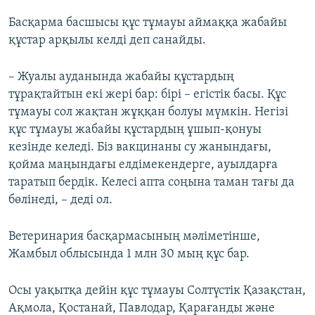
Басқарма басшысы құс тұмауы аймаққа жабайы
құстар арқылы келді деп санайды.
– Жуалы ауданында жабайы құстардың
тұрақтайтын екі жері бар: бірі – егістік басы. Құс
тұмауы сол жақтан жұққан болуы мүмкін. Негізі
құс тұмауы жабайы құстардың ұшып-қонуы
кезінде келеді. Біз вакцинаны су жанындағы,
қойма маңындағы елдімекендерге, ауылдарға
таратып бердік. Келесі апта соңына таман тағы да
бөлінеді, – деді ол.
Ветеринария басқармасының мәліметінше,
Жамбыл облысында 1 млн 30 мың құс бар.
Осы уақытқа дейін құс тұмауы Солтүстік Қазақстан,
Ақмола, Қостанай, Павлодар, Қарағанды және