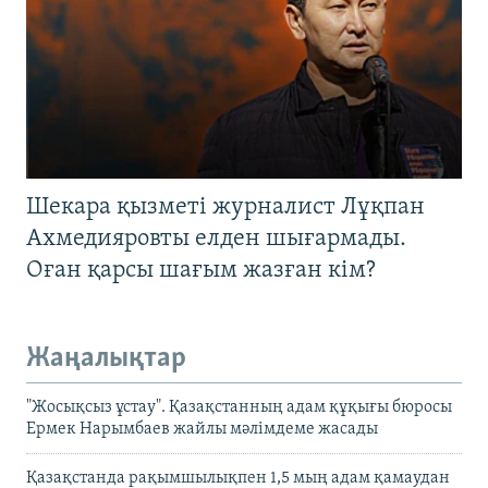
Шекара қызметі журналист Лұқпан
Ахмедияровты елден шығармады.
Оған қарсы шағым жазған кім?
Жаңалықтар
"Жосықсыз ұстау". Қазақстанның адам құқығы бюросы
Ермек Нарымбаев жайлы мәлімдеме жасады
Қазақстанда рақымшылықпен 1,5 мың адам қамаудан