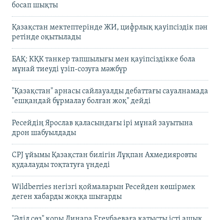
босап шықты
Қазақстан мектептерінде ЖИ, цифрлық қауіпсіздік пән
ретінде оқытылады
БАҚ: КҚК танкер тапшылығы мен қауіпсіздікке бола
мұнай тиеуді үзіп-созуға мәжбүр
"Қазақстан" арнасы сайлауалды дебаттағы сауалнамада
"ешқандай бұрмалау болған жоқ" дейді
Ресейдің Ярослав қаласындағы ірі мұнай зауытына
дрон шабуылдады
CPJ ұйымы Қазақстан билігін Лұқпан Ахмедияровты
қудалауды тоқтатуға үндеді
Wildberries негізгі қоймаларын Ресейден көшірмек
деген хабарды жоққа шығарды
"Әділ сөз" қоры Динара Егеубаеваға қатысты істі ашық