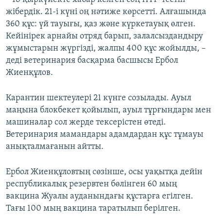
жібердік. 21-і күні оң нәтиже көрсетті. Алғашында
360 құс: үй тауығы, қаз және күркетауық өлген.
Кейінірек арнайы отряд барып, залалсыздандыру
жұмыстарын жүргізді, жалпы 400 құс жойылды, –
деді ветеринария басқарма басшысы Ербол
Жиенқұлов.
Карантин шектеулері 21 күнге созылады. Ауыл
маңына блокбекет қойылып, ауыл тұрғындары мен
машиналар сол жерде тексерістен өтеді.
Ветеринария мамандары адамдардан құс тұмауы
анықталмағанын айтты.
Ербол Жиенқұловтың сөзінше, осы уақытқа дейін
республикалық резервтен бөлінген 60 мың
вакцина Жуалы ауданындағы құстарға егілген.
Тағы 100 мың вакцина таратылып берілген.