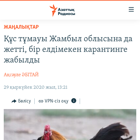
Accessibility
links
Skip
ЖАҢАЛЫҚТАР
to
ЖАҢАЛЫҚТАР
Құс тұмауы Жамбыл облысына да
main
САЯСАТ
content
жетті, бір елдімекен карантинге
AZATTYQTV
Skip
жабылды
to
ҚАҢТАР ОҚИҒАСЫ
main
Ақсәуле ӘБІТАЙ
АДАМ ҚҰҚЫҚТАРЫ
Navigation
Skip
29 қыркүйек 2020 жыл, 13:21
ӘЛЕУМЕТ
to
ӘЛЕМ
Бөлісу
VPN-сіз оқу
Search
АРНАЙЫ ЖОБАЛАР
Русский