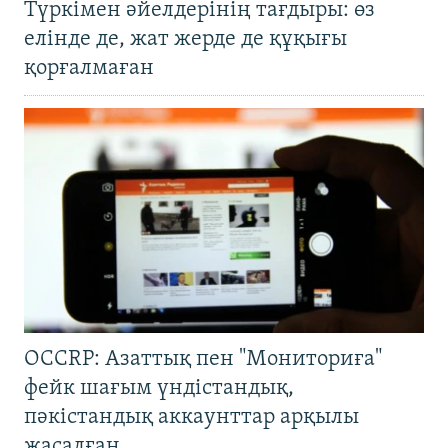
Түркімен әйелдерінің тағдыры: өз
елінде де, жат жерде де құқығы
қорғалмаған
OCCRP: Азаттық пен "Мониториға"
фейк шағым үндістандық,
пәкістандық аккаунттар арқылы
жасалған