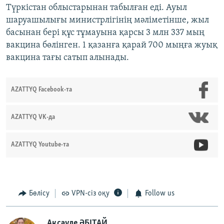
Түркістан облыстарынан табылған еді. Ауыл
шаруашылығы министрлігінің мәліметінше, жыл
басынан бері құс тұмауына қарсы 3 млн 337 мың
вакцина бөлінген. 1 қазанға қарай 700 мыңға жуық
вакцина тағы сатып алынады.
AZATTYQ Facebook-та
AZATTYQ VK-да
AZATTYQ Youtube-та
Бөлісу
VPN-сіз оқу
Follow us
Ақсәуле ӘБІТАЙ