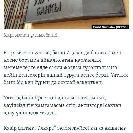
ЖАЗЫЛЫҢЫЗ
Басқа тілдерде
Қырғызстан ұлттық банкі.
Қырғызстан ұлттық банкі 7 қазанда банктер мен
несие берумен айналысатын қаржылық
мекемелерге елде саяси жағдай тұрақталғанға
дейін кеңселерін ашпай тұруға кеңес берді. Ұлттық
банк бір күн бұрын да осылай ескерткен.
Ұлттық банк бұл елдің қаржы секторының
қауіпсіздігін қамтамасыз етіп, активтерді сақтап
қалу үшін қажет деді.
Қазір ұлттық "Элкарт" төлем жүйесі қағаз ақшасыз