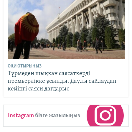
ОҚИ ОТЫРЫҢЫЗ
Түрмеден шыққан саясаткерді
премьерлікке ұсынды. Даулы сайлаудан
кейінгі саяси дағдарыс
Instagram
бізге жазылыңыз