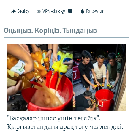
Бөлісу
VPN-сіз оқу
Follow us
Оқыңыз. Көріңіз. Тыңдаңыз
"Басқалар ішпес үшін төгейік".
Қырғызстандағы арақ төгу челленджі: