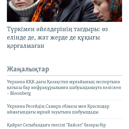
Түркімен әйелдерінің тағдыры: өз
елінде де, жат жерде де құқығы
қорғалмаған
Жаңалықтар
Украина КҚК-дағы Қазақстан мұнайының экспортына
қатысы бар инфрақұрылымға шабуылдамауға келіскен
– Bloomberg
Украина Ресейдің Самара облысы мен Краснодар
аймағындағы мұнай зауытына шабуылдады
Қайрат Сатыбалдыға тиесілі "Байсат" базары бір