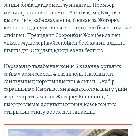
заңды билік дағдарысы туындаған. Премьер-
министр отставкаға кетті. Азаттықтың Қырғыз
қызметінің хабарлауынша, 6 қазанда Жогорку
кенешінің депутаттары екі жерде екі бөлек отырыс
өткізген. Президент Сооронбай Жээнбеков пен
үкімет мүшелері дүйсенбіден бері халық алдына
шықпады. Олардың қайда екені белгісіз.
Наразылар талабынан кейін 6 қазанда орталық
сайлау комиссиясы 4 қазан күнгі парламент
сайлауының қорытындысын жойған. Кейбір
сарапшылар Қырғызстан дағдарыстан шығу үшін
әзірге таратылмаған Жогорку Кенешінің 4-
шақырылымы депутаттарының кезектен тыс
отырысын өткізу керек деп санайды.