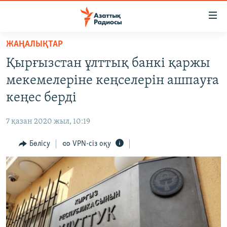
Accessibility
links
Skip
ЖАҢАЛЫҚТАР
to
ЖАҢАЛЫҚТАР
Қырғызстан ұлттық банкі қаржы
main
САЯСАТ
content
мекемелеріне кеңселерін ашпауға
AZATTYQTV
Skip
кеңес берді
to
ҚАҢТАР ОҚИҒАСЫ
main
7 қазан 2020 жыл, 10:19
АДАМ ҚҰҚЫҚТАРЫ
Navigation
Skip
Бөлісу
VPN-сіз оқу
ӘЛЕУМЕТ
to
ӘЛЕМ
Search
АРНАЙЫ ЖОБАЛАР
Русский