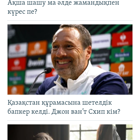
Ақша шашу ма әлде жамандықпен
күрес пе?
Қазақстан құрамасына шетелдік
бапкер келді. Джон ван’т Схип кім?