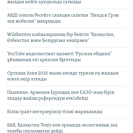
жылдан кейін аукционда сатылды
АҚШ сенаты Ресейге санкция салатын "Линдси Грэм
заң жобасын" мақұлдады
Wildberries қоймаларының бір бөлігін "Қазақстан,
Өзбекстан және Беларуське көшірмек"
YouTube видеохостинг қызметі "Русская община"
ұйымының екі арнасын бұғаттады
Орталық Азия 2025 жылы әлемде туризм ең жылдам
өскен өңір атанды
Пашинян: Армения Еуроодақ пен ЕАЭО-ның бірін
таңдау жайлы референдум өткізбейді
Білім грант иегерлерінің тізімі жарияланды
БАҚ: Қазақстан Теңіз кен орнында экологиялық заң
талабы сақталмаған дейді