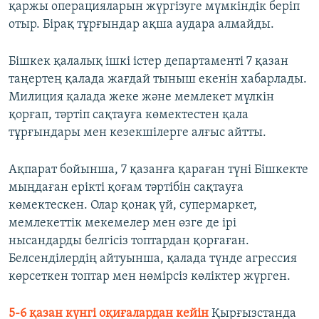
қаржы операцияларын жүргізуге мүмкіндік беріп
отыр. Бірақ тұрғындар ақша аудара алмайды.
Бішкек қалалық ішкі істер департаменті 7 қазан
таңертең қалада жағдай тыныш екенін хабарлады.
Милиция қалада жеке және мемлекет мүлкін
қорғап, тәртіп сақтауға көмектестен қала
тұрғындары мен кезекшілерге алғыс айтты.
Ақпарат бойынша, 7 қазанға қараған түні Бішкекте
мыңдаған ерікті қоғам тәртібін сақтауға
көмектескен. Олар қонақ үй, супермаркет,
мемлекеттік мекемелер мен өзге де ірі
нысандарды белгісіз топтардан қорғаған.
Белсенділердің айтуынша, қалада түнде агрессия
көрсеткен топтар мен нөмірсіз көліктер жүрген.
5-6 қазан күнгі оқиғалардан кейін
Қырғызстанда