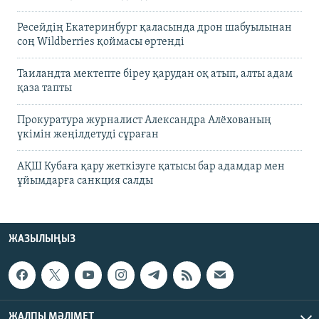
Ресейдің Екатеринбург қаласында дрон шабуылынан
соң Wildberries қоймасы өртенді
Таиландта мектепте біреу қарудан оқ атып, алты адам
қаза тапты
Прокуратура журналист Александра Алёхованың
үкімін жеңілдетуді сұраған
АҚШ Кубаға қару жеткізуге қатысы бар адамдар мен
ұйымдарға санкция салды
ЖАЗЫЛЫҢЫЗ
ЖАЛПЫ МӘЛІМЕТ