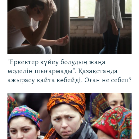
"Еркектер күйеу болудың жаңа
моделін шығармады". Қазақстанда
ажырасу қайта көбейді. Оған не себеп?