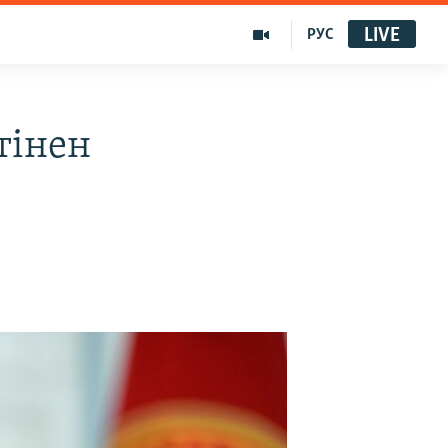
LIVE
РУС
тінен