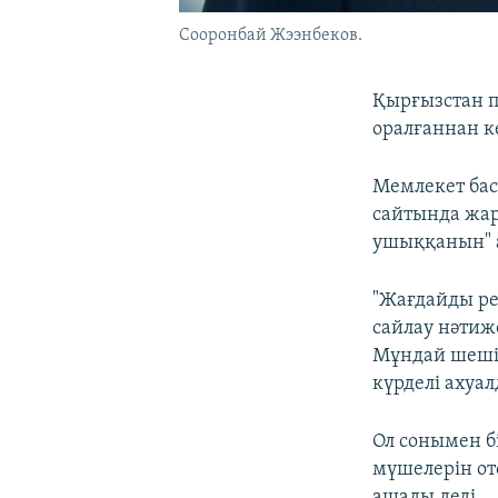
Сооронбай Жээнбеков.
Қырғызстан п
оралғаннан к
Мемлекет б
сайтында жар
ушыққанын" 
"Жағдайды ре
сайлау нәтиже
Мұндай шешім
күрделі ахуал
Ол сонымен б
мүшелерін от
ашады деді.