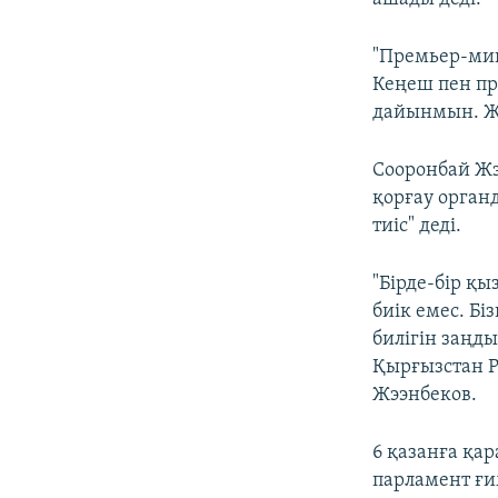
"Премьер-мин
Кеңеш пен пр
дайынмын. Жо
Сооронбай Жэ
қорғау орган
тиіс" деді.
"Бірде-бір қ
биік емес. Бі
билігін заңды
Қырғызстан Р
Жээнбеков.
6 қазанға қа
парламент ғи