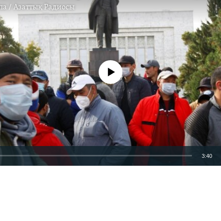
па / Азаттық Радиосы
No media source currently available
3:40
EMBED