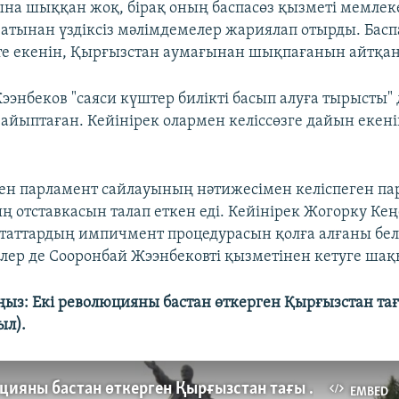
ына шыққан жоқ, бірақ оның баспасөз қызметі мемлек
тынан үздіксіз мәлімдемелер жариялап отырды. Басп
е екенін, Қырғызстан аумағынан шықпағанын айтқан
ээнбеков "саяси күштер билікті басып алуға тырысты" 
айыптаған. Кейінірек олармен келіссөзге дайын екен
кен парламент сайлауының нәтижесімен келіспеген па
ң отставкасын талап еткен еді. Кейінірек Жогорку Ке
утаттардың импичмент процедурасын қолға алғаны белг
рлер де Сооронбай Жээнбековті қызметінен кетуге шақ
ыз: Екі революцияны бастан өткерген Қырғызстан та
ыл).
Екі революцияны бастан өткерген Қырғызстан тағы толқыды
EMBED