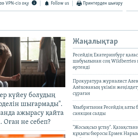
VPN-сіз оқу
Follow us
Принтерден шығару
Auto
240p
360p
480p
720p
1080p
Жаңалықтар
Ресейдің Екатеринбург қала
шабуылынан соң Wildberries
өртенді
Прокуратура журналист Але
Алёхованың үкімін жеңілдет
сұраған
тер күйеу болудың
оделін шығармады".
Ұлыбритания Ресейдің алты 
танда ажырасу қайта
санкция салды
. Оған не себеп?
"Жосықсыз ұстау". Қазақста
құқығы бюросы Ермек Нары