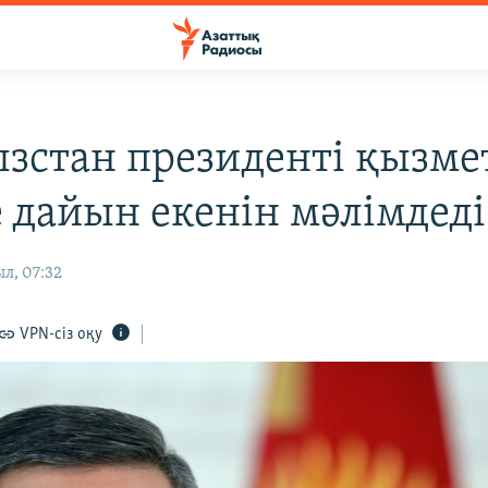
зстан президенті қызме
е дайын екенін мәлімдеді
л, 07:32
VPN-сіз оқу