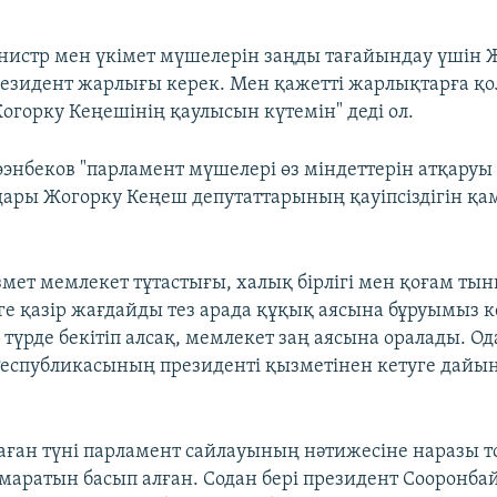
истр мен үкімет мүшелерін заңды тағайындау үшін 
езидент жарлығы керек. Мен қажетті жарлықтарға қо
горку Кеңешінің қаулысын күтемін" деді ол.
энбеков "парламент мүшелері өз міндеттерін атқаруы
дары Жогорку Кеңеш депутаттарының қауіпсіздігін қа
ызмет мемлекет тұтастығы, халық бірлігі мен қоғам 
зге қазір жағдайды тез арада құқық аясына бұруымыз к
 түрде бекітіп алсақ, мемлекет заң аясына оралады. Од
еспубликасының президенті қызметінен кетуге дайы
раған түні парламент сайлауының нәтижесіне наразы т
маратын басып алған. Содан бері президент Сооронба