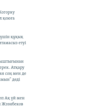
Жогорку
л қоюға
 үшін құқық
мтамасыз етуі
тыныштығынан
ерек. Атқару
ан соң мен де
нмын" деді
оп Ақ үй мен
й Жээнбеков