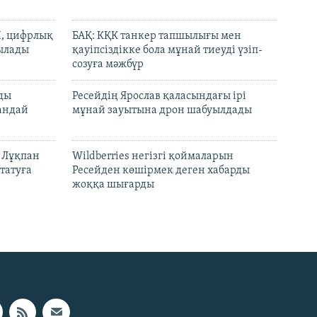
И, цифрлық
БАҚ: КҚК танкер тапшылығы мен
тылады
қауіпсіздікке бола мұнай тиеуді үзіп-
созуға мәжбүр
лды
Ресейдің Ярослав қаласындағы ірі
андай
мұнай зауытына дрон шабуылдады
н Лұқпан
Wildberries негізгі қоймаларын
татуға
Ресейден көшірмек деген хабарды
жоққа шығарды