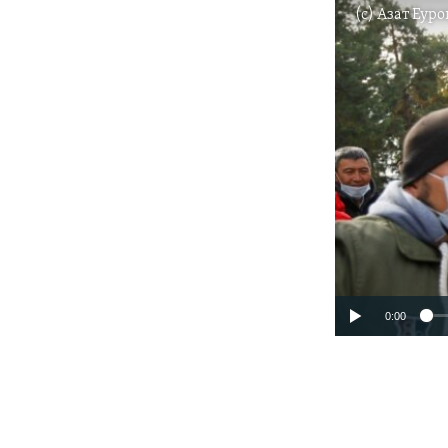
(c)
Азат Еуро
0:00