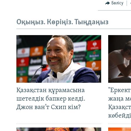
Бөлісу
Оқыңыз. Көріңіз. Тыңдаңыз
Қазақстан құрамасына
"Еркек
шетелдік бапкер келді.
жаңа м
Джон ван’т Схип кім?
Қазақс
көбейді