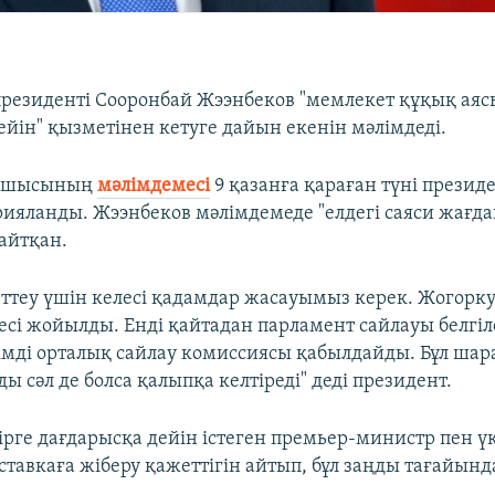
резиденті Сооронбай Жээнбеков "мемлекет құқық ая
ейін" қызметінен кетуге дайын екенін мәлімдеді.
асшысының
мәлімдемесі
9 қазанға қараған түні презид
ияланды. Жээнбеков мәлімдемеде "елдегі саяси жағд
айтқан.
ттеу үшін келесі қадамдар жасауымыз керек. Жогорк
сі жойылды. Енді қайтадан парламент сайлауы белгіле
ді орталық сайлау комиссиясы қабылдайды. Бұл шара
ды сәл де болса қалыпқа келтіреді" деді президент.
ірге дағдарысқа дейін істеген премьер-министр пен ү
ставкаға жіберу қажеттігін айтып, бұл заңды тағайынд