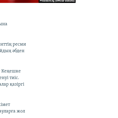
сына
енттің ресми
айдың әбден
у Кеңешке
нуі тиіс.
лар қазіргі
кімет
ауларға жол