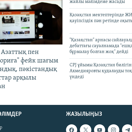
жайлы мәлімдеме жасады
Қазақстан мектептерінде Ж
қауіпсіздік пән ретінде оқы
"Қазақстан" арнасы сайлауа
дебаттағы сауалнамада "ешқ
 Азаттық пен
бұрмалау болған жоқ" дейді
ориға" фейк шағым
CPJ ұйымы Қазақстан билігі
андық, пәкістандық
Ахмедияровты қудалауды тоқ
ттар арқылы
үндеді
ан
БӨЛІМДЕР
ЖАЗЫЛЫҢЫЗ
р