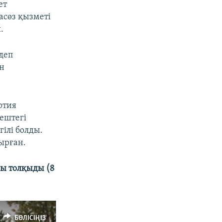
ет
асөз қызметі
.
деп
ін
ртия
ңештегі
ілі болды.
ырған.
ғы толқыды (8
БӨЛІСІҢІЗ