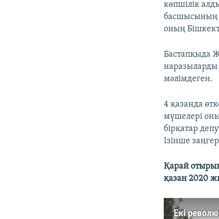
көпшілік алд
басшысының а
оның Бішкект
Бастапқыда Ж
наразыларды 
мәлімдеген.
4 қазанда өт
мүшелері оны
бірқатар деп
Ізінше заңге
Қарай отырың
қазан 2020 ж