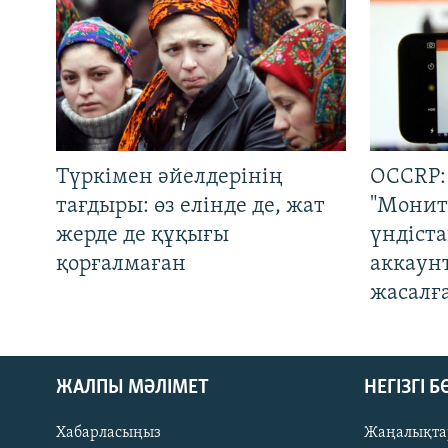
Түркімен әйелдерінің
OCCRP:
тағдыры: өз елінде де, жат
"Монит
жерде де құқығы
үндіст
қорғалмаған
аккаун
жасалғ
ЖАЛПЫ МӘЛІМЕТ
НЕГІЗГІ 
Хабарласыңыз
Жаңалықта