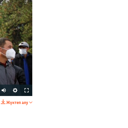
Auto
240p
Жүктеп алу
БӨЛІСІҢІЗ
360p
480p