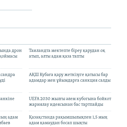
720p
1080p
px
width
сында дрон
Таиландта мектепте біреу қарудан оқ
 қоймасы
атып, алты адам қаза тапты
ксандра
АҚШ Кубаға қару жеткізуге қатысы бар
уді
адамдар мен ұйымдарға санкция салды
банкіне
UEFA 2030 жылғы әлем кубогына бойкот
жариялау идеясынан бас тартпайды
нның адам
Қазақстанда рақымшылықпен 1,5 мың
мбаев
адам қамаудан босап шықты