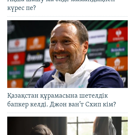
күрес пе?
Қазақстан құрамасына шетелдік
бапкер келді. Джон ван’т Схип кім?