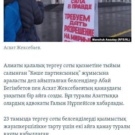
ЖАЗЫЛЫҢЫЗ
Басқа тілдерде
Асхат Жексебаев.
Алматы қалалық тергеу соты қызметіне тыйым
салынған "Көше партиясының" жұмысына
араласты деп айыпталған белсенділер Абай
Бегімбетов пен Асхат Жексебаевтың қамаудағы
уақытын бір айға созды. Бұл туралы Азаттыққа
олардың адвокаты Ғалым Нұрпейісов хабарлады.
23 тамызда тергеу соты белсенділерді қылмыстық
жауапкершілікке тарту үшін екі айға қамау туралы
қаулы қабылдаған.