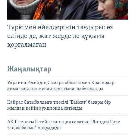
Түркімен әйелдерінің тағдыры: өз
елінде де, жат жерде де құқығы
қорғалмаған
Жаңалықтар
Украина Ресейдің Самара облысы мен Краснодар
аймағындағы мұнай зауытына шабуылдады
Қайрат Сатыбалдыға тиесілі "Байсат" базары бір
жылдан кейін аукционда сатылды
АҚШ сенаты Ресейге санкция салатын "Линдси Грэм
заң жобасын" мақұлдады