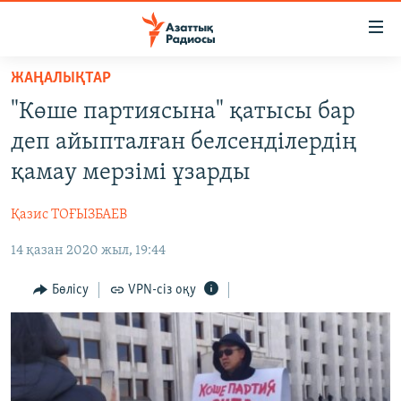
Accessibility
links
Skip
ЖАҢАЛЫҚТАР
to
ЖАҢАЛЫҚТАР
"Көше партиясына" қатысы бар
main
САЯСАТ
content
деп айыпталған белсенділердің
AZATTYQTV
Skip
қамау мерзімі ұзарды
to
ҚАҢТАР ОҚИҒАСЫ
main
Қазис ТОҒЫЗБАЕВ
АДАМ ҚҰҚЫҚТАРЫ
Navigation
Skip
14 қазан 2020 жыл, 19:44
ӘЛЕУМЕТ
to
ӘЛЕМ
Бөлісу
VPN-сіз оқу
Search
АРНАЙЫ ЖОБАЛАР
Русский