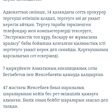
Адвокаттың сөзінше, 14 қазандағы сотта прокурор
тергеуші өтінішін қолдап, тергеуге әлі де уақыт
керегін айтқан. Тергеу тарабы тәркіленген
телефондар мен компьютерлерді тексеруге,
"Экстремистік топ құру, басқару не жұмысына
араласу" бабы бойынша қозғалған қылмыстық істі
зерттеуге уақыт керек деп санайды. Қорғаушының
қарсылығын сот ескермеді.
7 қыркүйекте Алматының апелляциялық соты
Бегімбетов пен Жексебаевты қамауда қалдырған.
47 жастағы Жексебаев биыл наразылық
шараларынан кейін бес рет әкімшілік қамауға
алынған. Билік оның бейбіт шараларын заңсыз деп
тапқан.