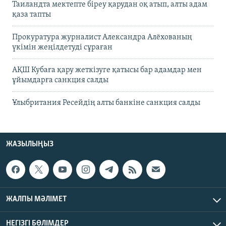
Таиландта мектепте біреу қарудан оқ атып, алты адам
қаза тапты
Прокуратура журналист Александра Алёхованың
үкімін жеңілдетуді сұраған
АҚШ Кубаға қару жеткізуге қатысы бар адамдар мен
ұйымдарға санкция салды
Ұлыбритания Ресейдің алты банкіне санкция салды
ЖАЗЫЛЫҢЫЗ
ЖАЛПЫ МӘЛІМЕТ
НЕГІЗГІ БӨЛІМДЕР