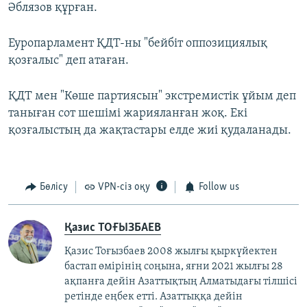
Әблязов құрған.
Еуропарламент ҚДТ-ны "бейбіт оппозициялық
қозғалыс" деп атаған.
ҚДТ мен "Көше партиясын" экстремистік ұйым деп
таныған сот шешімі жарияланған жоқ. Екі
қозғалыстың да жақтастары елде жиі қудаланады.
Бөлісу
VPN-сіз оқу
Follow us
Қазис ТОҒЫЗБАЕВ
Қазис Тоғызбаев 2008 жылғы қыркүйектен
бастап өмірінің соңына, яғни 2021 жылғы 28
ақпанға дейін Азаттықтың Алматыдағы тілшісі
ретінде еңбек етті. Азаттыққа дейін