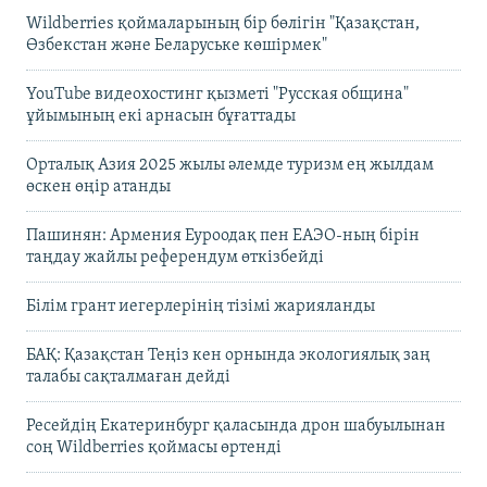
Wildberries қоймаларының бір бөлігін "Қазақстан,
Өзбекстан және Беларуське көшірмек"
YouTube видеохостинг қызметі "Русская община"
ұйымының екі арнасын бұғаттады
Орталық Азия 2025 жылы әлемде туризм ең жылдам
өскен өңір атанды
Пашинян: Армения Еуроодақ пен ЕАЭО-ның бірін
таңдау жайлы референдум өткізбейді
Білім грант иегерлерінің тізімі жарияланды
БАҚ: Қазақстан Теңіз кен орнында экологиялық заң
талабы сақталмаған дейді
Ресейдің Екатеринбург қаласында дрон шабуылынан
соң Wildberries қоймасы өртенді