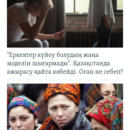
"Еркектер күйеу болудың жаңа
моделін шығармады". Қазақстанда
ажырасу қайта көбейді. Оған не себеп?