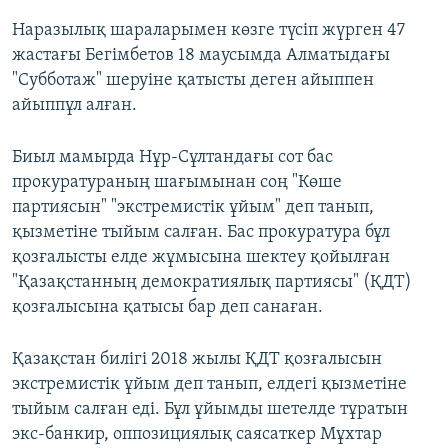
Наразылық шараларымен көзге түсіп жүрген 47
жастағы Бегімбетов 18 маусымда Алматыдағы
"Субботаж" шеруіне қатысты деген айыппен
айыппұл алған.
Биыл мамырда Нұр-Сұлтандағы сот бас
прокуратураның шағымынан соң "Көше
партиясын" "экстремистік ұйым" деп танып,
қызметіне тыйым салған. Бас прокуратура бұл
қозғалысты елде жұмысына шектеу қойылған
"Қазақстанның демократиялық партиясы" (ҚДТ)
қозғалысына қатысы бар деп санаған.
Қазақстан билігі 2018 жылы ҚДТ қозғалысын
экстремистік ұйым деп танып, елдегі қызметіне
тыйым салған еді. Бұл ұйымды шетелде тұратын
экс-банкир, оппозициялық саясаткер Мұхтар