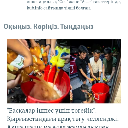
оппозициялық "Сөз" және "Азат" газеттерінде,
kub.info сайтында тілші болған.
Оқыңыз. Көріңіз. Тыңдаңыз
"Басқалар ішпес үшін төгейік".
Қырғызстандағы арақ төгу челленджі:
Ақша шашу ма әлде жамандықпен