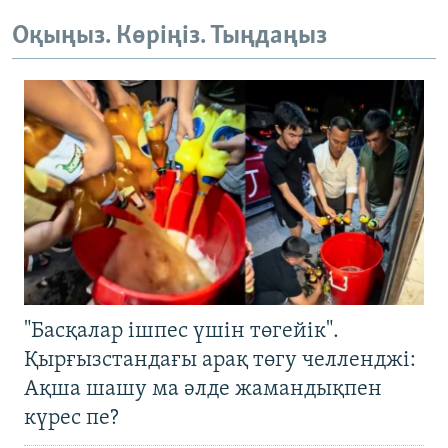
Оқыңыз. Көріңіз. Тыңдаңыз
"Басқалар ішпес үшін төгейік".
Қырғызстандағы арақ төгу челленджі:
Ақша шашу ма әлде жамандықпен
күрес пе?