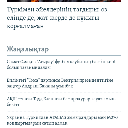
Түркімен әйелдерінің тағдыры: өз
елінде де, жат жерде де құқығы
қорғалмаған
Жаңалықтар
Самат Смақов "Атырау" футбол клубының бас бапкері
болып тағайындалды
Биліктегі "Тиса" партиясы Венгрия президенттігіне
заңгер Андраш Баканы ұсынбақ
АҚШ сенаты Тодд Бланшты бас прокурор лауазымына
бекітті
Украина Түркиядан ATACMS зымырандары мен M270
қондырғыларын сатып алмақ