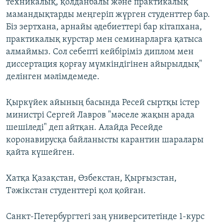
техникалық, қолданбалы және практикалық
мамандықтарды меңгеріп жүрген студенттер бар.
Біз зертхана, арнайы әдебиеттері бар кітапхана,
практикалық курстар мен семинарларға қатыса
алмаймыз. Сол себепті кейбіріміз диплом мен
диссертация қорғау мүмкіндігінен айырылдық"
делінген мәлімдемеде.
Қыркүйек айының басында Ресей сыртқы істер
министрі Сергей Лавров "мәселе жақын арада
шешіледі" деп айтқан. Алайда Ресейде
коронавирусқа байланысты карантин шаралары
қайта күшейген.
Хатқа Қазақстан, Өзбекстан, Қырғызстан,
Тәжікстан студенттері қол қойған.
Санкт-Петербургтегі заң университетінде 1-курс