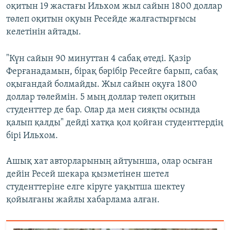
оқитын 19 жастағы Ильхом жыл сайын 1800 доллар
төлеп оқитын оқуын Ресейде жалғастырғысы
келетінін айтады.
"Күн сайын 90 минуттан 4 сабақ өтеді. Қазір
Ферғанадамын, бірақ бәрібір Ресейге барып, сабақ
оқығандай болмайды. Жыл сайын оқуға 1800
доллар төлеймін. 5 мың доллар төлеп оқитын
студенттер де бар. Олар да мен сияқты осында
қалып қалды" дейді хатқа қол қойған студенттердің
бірі Ильхом.
Ашық хат авторларының айтуынша, олар осыған
дейін Ресей шекара қызметінен шетел
студенттеріне елге кіруге уақытша шектеу
қойылғаны жайлы хабарлама алған.