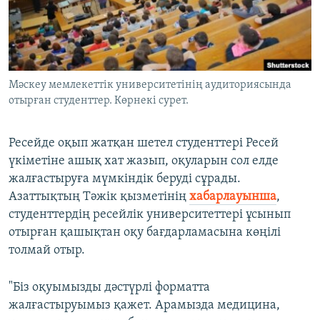
ЖАЗЫЛЫҢЫЗ
Басқа тілдерде
Мәскеу мемлекеттік университетінің аудиториясында
отырған студенттер. Көрнекі сурет.
Ресейде оқып жатқан шетел студенттері Ресей
үкіметіне ашық хат жазып, оқуларын сол елде
жалғастыруға мүмкіндік беруді сұрады.
Азаттықтың Тәжік қызметінің
хабарлауынша
,
студенттердің ресейлік университеттері ұсынып
отырған қашықтан оқу бағдарламасына көңілі
толмай отыр.
"Біз оқуымызды дәстүрлі форматта
жалғастыруымыз қажет. Арамызда медицина,