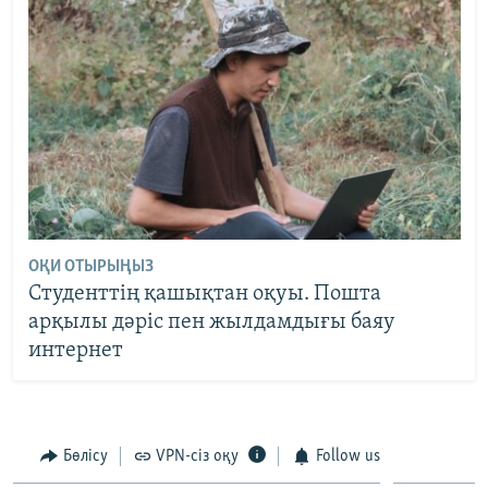
ОҚИ ОТЫРЫҢЫЗ
Студенттің қашықтан оқуы. Пошта
арқылы дәріс пен жылдамдығы баяу
интернет
Бөлісу
VPN-сіз оқу
Follow us