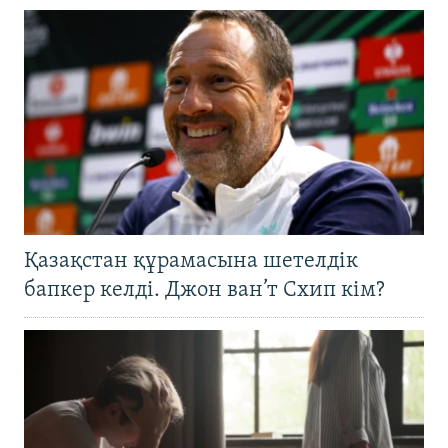
Қазақстан құрамасына шетелдік
бапкер келді. Джон ван’т Схип кім?