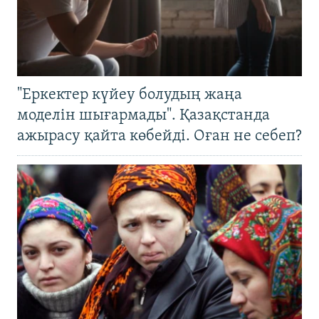
"Еркектер күйеу болудың жаңа
моделін шығармады". Қазақстанда
ажырасу қайта көбейді. Оған не себеп?