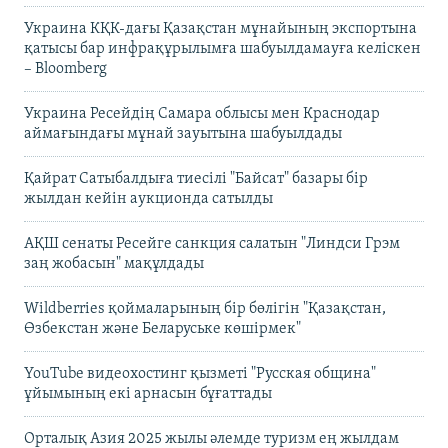
Украина КҚК-дағы Қазақстан мұнайының экспортына
қатысы бар инфрақұрылымға шабуылдамауға келіскен
– Bloomberg
Украина Ресейдің Самара облысы мен Краснодар
аймағындағы мұнай зауытына шабуылдады
Қайрат Сатыбалдыға тиесілі "Байсат" базары бір
жылдан кейін аукционда сатылды
АҚШ сенаты Ресейге санкция салатын "Линдси Грэм
заң жобасын" мақұлдады
Wildberries қоймаларының бір бөлігін "Қазақстан,
Өзбекстан және Беларуське көшірмек"
YouTube видеохостинг қызметі "Русская община"
ұйымының екі арнасын бұғаттады
Орталық Азия 2025 жылы әлемде туризм ең жылдам