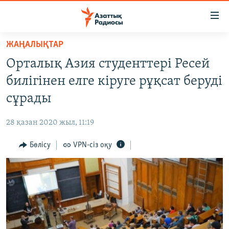
Accessibility
links
Skip
ЖАҢАЛЫҚТАР
to
ЖАҢАЛЫҚТАР
Орталық Азия студенттері Ресей
main
САЯСАТ
content
билігінен елге кіруге рұқсат беруді
AZATTYQTV
Skip
сұрады
to
ҚАҢТАР ОҚИҒАСЫ
main
28 қазан 2020 жыл, 11:19
АДАМ ҚҰҚЫҚТАРЫ
Navigation
Skip
Бөлісу
VPN-сіз оқу
ӘЛЕУМЕТ
to
ӘЛЕМ
Search
АРНАЙЫ ЖОБАЛАР
Русский