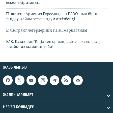
өскен өңір атанды
Пашинян: Армения Еуроодақ пен ЕАЭО-ның бірін
таңдау жайлы референдум өткізбейді
Білім грант иегерлерінің тізімі жарияланды
БАҚ: Қазақстан Теңіз кен орнында экологиялық заң
талабы сақталмаған дейді
ЖАЗЫЛЫҢЫЗ
ЖАЛПЫ МӘЛІМЕТ
НЕГІЗГІ БӨЛІМДЕР