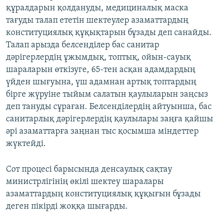
құралдарын қолдануды, медициналық маска
тағуды талап ететін шектеулер азаматтардың
конституциялық құқықтарын бұзады деп санайды.
Талап арызда белсенділер бас санитар
дәрігерлердің ұжымдық, топтық, ойын-сауық
шараларын өткізуге, 65-тен асқан адамдардың
үйден шығуына, үш адамнан артық топтардың
бірге жүруіне тыйым салатын қаулыларын заңсыз
деп тануды сұраған. Белсенділердің айтуынша, бас
санитарлық дәрігерлердің қаулылары заңға қайшы
әрі азаматтарға заңнан тыс қосымша міндеттер
жүктейді.
Сот процесі барысында денсаулық сақтау
министрлігінің өкілі шектеу шаралары
азаматтардың конституциялық құқығын бұзады
деген пікірді жоққа шығарды.