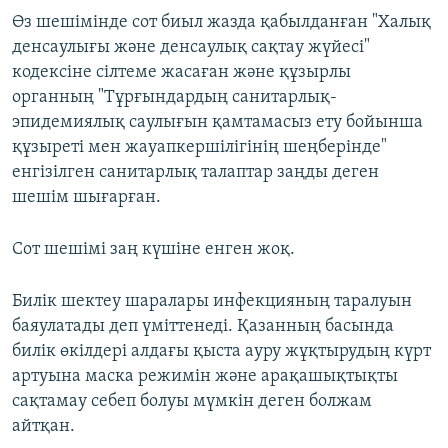
Өз шешімінде сот биыл жазда қабылданған "Халық
денсаулығы және денсаулық сақтау жүйесі"
кодексіне сілтеме жасаған және құзырлы
органның "Тұрғындардың санитарлық-
эпидемиялық саулығын қамтамасыз ету бойынша
құзыреті мен жауапкершілігінің шеңберінде"
енгізілген санитарлық талаптар заңды деген
шешім шығарған.
Сот шешімі заң күшіне енген жоқ.
Билік шектеу шаралары инфекцияның таралуын
баяулатады деп үміттенеді. Қазанның басында
билік өкілдері алдағы қыста ауру жұқтырудың күрт
артуына маска режимін және арақашықтықты
сақтамау себеп болуы мүмкін деген болжам
айтқан.