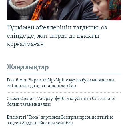
Түркімен әйелдерінің тағдыры: өз
елінде де, жат жерде де құқығы
қорғалмаған
Жаңалықтар
Ресей мен Украина бір-біріне әуе шабуылын жасады:
екі жақтан да қаза тапқандар бар
Самат Смақов "Атырау" футбол клубының бас бапкері
болып тағайындалды
Биліктегі "Тиса" партиясы Венгрия президенттігіне
заңгер Андраш Баканы ұсынбақ