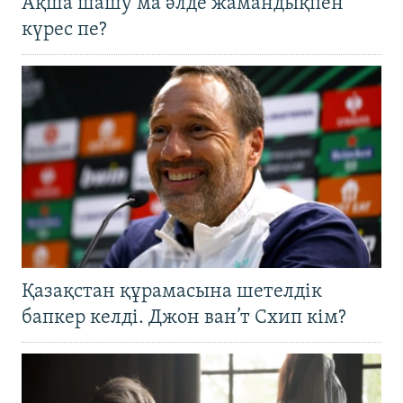
Ақша шашу ма әлде жамандықпен
күрес пе?
Қазақстан құрамасына шетелдік
бапкер келді. Джон ван’т Схип кім?