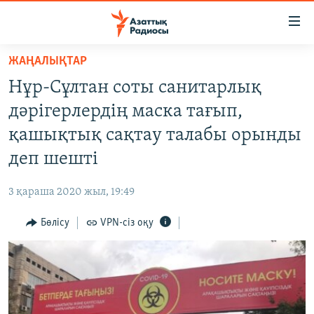
Accessibility
links
Skip
ЖАҢАЛЫҚТАР
to
ЖАҢАЛЫҚТАР
Нұр-Cұлтан соты санитарлық
main
САЯСАТ
content
дәрігерлердің маска тағып,
AZATTYQTV
Skip
қашықтық сақтау талабы орынды
to
ҚАҢТАР ОҚИҒАСЫ
деп шешті
main
АДАМ ҚҰҚЫҚТАРЫ
Navigation
3 қараша 2020 жыл, 19:49
Skip
ӘЛЕУМЕТ
to
Бөлісу
VPN-сіз оқу
ӘЛЕМ
Search
АРНАЙЫ ЖОБАЛАР
Русский