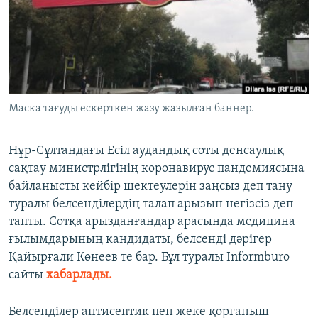
ЖАЗЫЛЫҢЫЗ
Басқа тілдерде
Маска тағуды ескерткен жазу жазылған баннер.
Нұр-Сұлтандағы Есіл аудандық соты денсаулық
сақтау министрлігінің коронавирус пандемиясына
байланысты кейбір шектеулерін заңсыз деп тану
туралы белсенділердің талап арызын негізсіз деп
тапты. Сотқа арызданғандар арасында медицина
ғылымдарының кандидаты, белсенді дәрігер
Қайырғали Көнеев те бар. Бұл туралы Informburo
сайты
хабарлады.
Белсенділер антисептик пен жеке қорғаныш