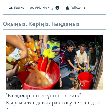
Бөлісу
VPN-сіз оқу
Follow us
Оқыңыз. Көріңіз. Тыңдаңыз
"Басқалар ішпес үшін төгейік".
Қырғызстандағы арақ төгу челленджі: