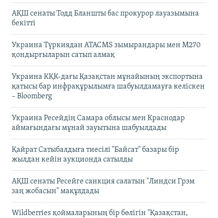
АҚШ сенаты Тодд Бланшты бас прокурор лауазымына
бекітті
Украина Түркиядан ATACMS зымырандары мен M270
қондырғыларын сатып алмақ
Украина КҚК-дағы Қазақстан мұнайының экспортына
қатысы бар инфрақұрылымға шабуылдамауға келіскен
– Bloomberg
Украина Ресейдің Самара облысы мен Краснодар
аймағындағы мұнай зауытына шабуылдады
Қайрат Сатыбалдыға тиесілі "Байсат" базары бір
жылдан кейін аукционда сатылды
АҚШ сенаты Ресейге санкция салатын "Линдси Грэм
заң жобасын" мақұлдады
Wildberries қоймаларының бір бөлігін "Қазақстан,