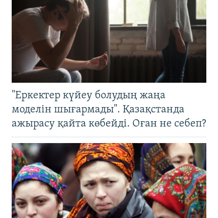
"Еркектер күйеу болудың жаңа
моделін шығармады". Қазақстанда
ажырасу қайта көбейді. Оған не себеп?