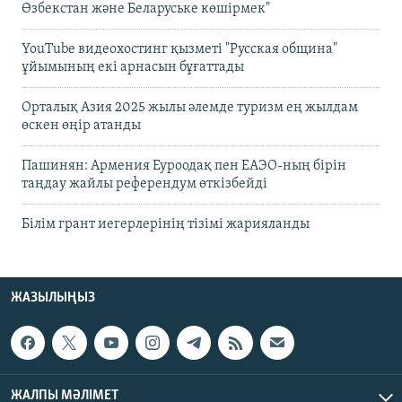
Өзбекстан және Беларуське көшірмек"
YouTube видеохостинг қызметі "Русская община"
ұйымының екі арнасын бұғаттады
Орталық Азия 2025 жылы әлемде туризм ең жылдам
өскен өңір атанды
Пашинян: Армения Еуроодақ пен ЕАЭО-ның бірін
таңдау жайлы референдум өткізбейді
Білім грант иегерлерінің тізімі жарияланды
ЖАЗЫЛЫҢЫЗ
ЖАЛПЫ МӘЛІМЕТ