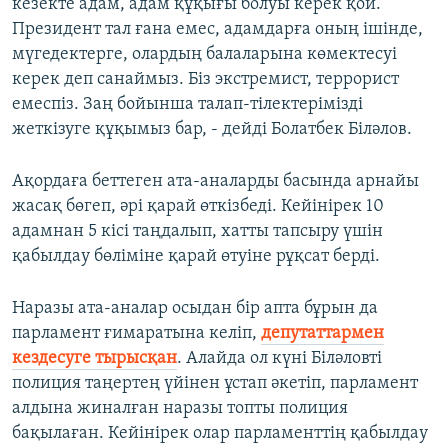
кезекте адам, адам құқығы болуы керек қой.
Президент тал ғана емес, адамдарға оның ішінде,
мүгедектерге, олардың балаларына көмектесуі
керек деп санаймыз. Біз экстремист, террорист
емеспіз. Заң бойынша талап-тілектерімізді
жеткізуге құқымыз бар, - дейді Болатбек Біләлов.
Ақордаға беттеген ата-аналарды басында арнайы
жасақ бөгеп, әрі қарай өткізбеді. Кейінірек 10
адамнан 5 кісі таңдалып, хатты тапсыру үшін
қабылдау бөліміне қарай өтуіне рұқсат берді.
Наразы ата-аналар осыдан бір апта бұрын да
парламент ғимаратына келіп,
депутаттармен
кездесуге тырысқан
. Алайда ол күні Біләловті
полиция таңертең үйінен ұстап әкетіп, парламент
алдына жиналған наразы топты полиция
бақылаған. Кейінірек олар парламенттің қабылдау