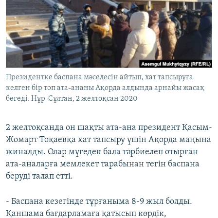
ЖАЗЫЛЫҢЫЗ
Басқа тілдерде
Президентке баспана мәселесін айтып, хат тапсыруға
келген бір топ ата-ананы Ақорда алдында арнайы жасақ
бөгеді. Нұр-Сұлтан, 2 желтоқсан 2020
2 желтоқсанда он шақты ата-ана президент Қасым-
Жомарт Тоқаевқа хат тапсыру үшін Ақорда маңына
жиналды. Олар мүгедек бала тәрбиелеп отырған
ата-аналарға мемлекет тарабынан тегін баспана
беруді талап етті.
- Баспана кезегінде тұрғаныма 8-9 жыл болды.
Қаншама бағдарламаға қатысып көрдік,