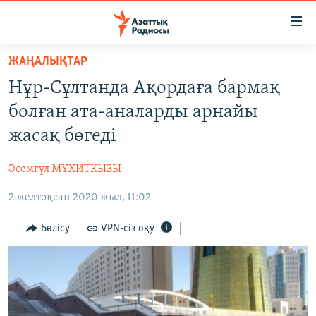
Accessibility
links
Skip
ЖАҢАЛЫҚТАР
to
ЖАҢАЛЫҚТАР
Нұр-Сұлтанда Ақордаға бармақ
main
САЯСАТ
content
болған ата-аналарды арнайы
AZATTYQTV
Skip
жасақ бөгеді
to
ҚАҢТАР ОҚИҒАСЫ
main
Әсемгүл МҰХИТҚЫЗЫ
АДАМ ҚҰҚЫҚТАРЫ
Navigation
Skip
2 желтоқсан 2020 жыл, 11:02
ӘЛЕУМЕТ
to
ӘЛЕМ
Бөлісу
VPN-сіз оқу
Search
АРНАЙЫ ЖОБАЛАР
Русский