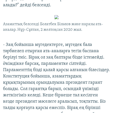
алады?" дейді белсенді.
Азаматтық белсенді Болатбек Біләлов және наразы ата-
аналар. Нұр-Сұлтан, 2 желтоқсан 2020 жыл.
- Заң бойынша мүгедектерге, мүгедек бала
тәрбиелеп отырған ата-аналарға тегін баспана
берілуі тиіс. Бірақ ол заң баптары бізде істемейді.
Әкімдікке барсақ, парламентке сілтейді.
Парламенттің бізді қалай қарсы алғанын білесіздер.
Конституция бойынша, азаматтардың
құқықтарының орындалуына президент гарант
болады. Сол гарантқа барып, осындай үнімізді
жеткізгіміз келеді. Кеше бірнеше тал кесілген
кезде президент мәселеге араласып, тоқтатты. Біз
талды қорғауға қарсы емеспіз. Бірақ ең бірінші