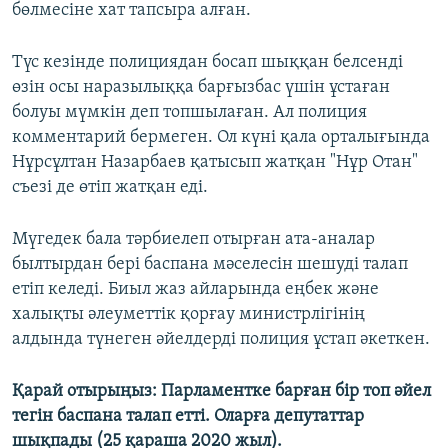
бөлмесіне хат тапсыра алған.
Түс кезінде полициядан босап шыққан белсенді
өзін осы наразылыққа барғызбас үшін ұстаған
болуы мүмкін деп топшылаған. Ал полиция
комментарий бермеген. Ол күні қала орталығында
Нұрсұлтан Назарбаев қатысып жатқан "Нұр Отан"
съезі де өтіп жатқан еді.
Мүгедек бала тәрбиелеп отырған ата-аналар
былтырдан бері баспана мәселесін шешуді талап
етіп келеді. Биыл жаз айларында еңбек және
халықты әлеуметтік қорғау министрлігінің
алдында түнеген әйелдерді полиция ұстап әкеткен.
Қарай отырыңыз: Парламентке барған бір топ әйел
тегін баспана талап етті. Оларға депутаттар
шықпады (25 қараша 2020 жыл).