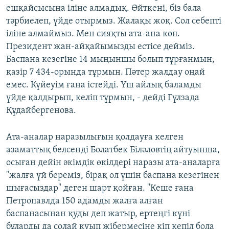
ешқайсысына іліне алмадық. Өйткені, біз бала
тәрбиелеп, үйде отырмыз. Жалақы жоқ. Сол себепті
іліне алмаймыз. Мен сияқты ата-ана көп.
Президент жан-айқайымызды естісе дейміз.
Баспана кезегіне 14 мыңыншы болып тұрғанмын,
қазір 7 434-орында тұрмын. Пәтер жалдау оңай
емес. Күйеуім ғана істейді. Үш айлық баламды
үйде қалдырып, келіп тұрмын, - дейді Гүлзада
Құдайбергенова.
Ата-аналар наразылығын қолдауға келген
азаматтық белсенді Болатбек Біләловтің айтуынша,
осыған дейін әкімдік өкілдері наразы ата-аналарға
"жалға үй береміз, бірақ ол үшін баспана кезегінен
шығасыздар" деген шарт қойған. "Кеше ғана
Петропавлда 150 адамды жалға алған
баспанасынан қуды деп жатыр, ертеңгі күні
бұларды да солай қуып жібермесіне кіп кепіл бола