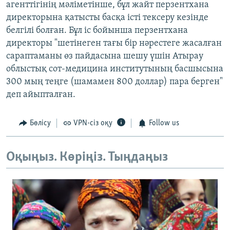
агенттігінің мәліметінше, бұл жайт перзентхана
директорына қатысты басқа істі тексеру кезінде
белгілі болған. Бұл іс бойынша перзентхана
директоры "шетінеген тағы бір нәрестеге жасалған
сараптаманы өз пайдасына шешу үшін Атырау
облыстық сот-медицина институтының басшысына
300 мың теңге (шамамен 800 доллар) пара берген"
деп айыпталған.
Бөлісу
VPN-сіз оқу
Follow us
Оқыңыз. Көріңіз. Тыңдаңыз