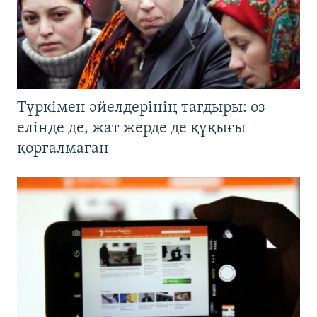
Түркімен әйелдерінің тағдыры: өз
елінде де, жат жерде де құқығы
қорғалмаған