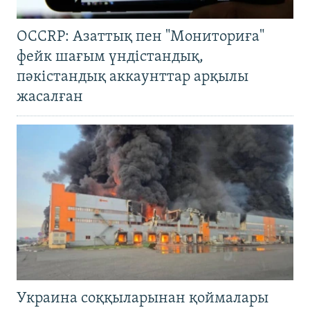
OCCRP: Азаттық пен "Мониториға"
фейк шағым үндістандық,
пәкістандық аккаунттар арқылы
жасалған
Украина соққыларынан қоймалары