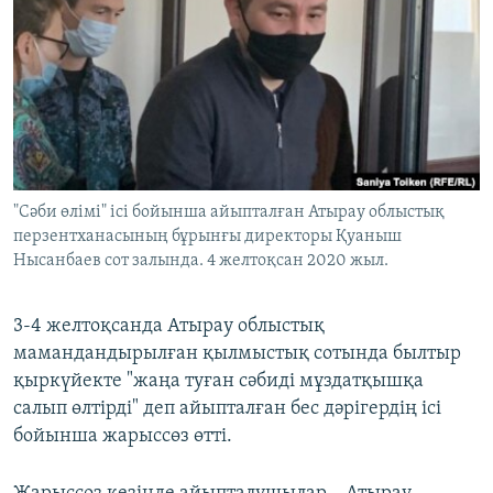
ЖАЗЫЛЫҢЫЗ
Басқа тілдерде
"Cәби өлімі" ісі бойынша айыпталған Атырау облыстық
перзентханасының бұрынғы директоры Қуаныш
Нысанбаев сот залында. 4 желтоқсан 2020 жыл.
3-4 желтоқсанда Атырау облыстық
мамандандырылған қылмыстық сотында былтыр
қыркүйекте "жаңа туған сәбиді мұздатқышқа
салып өлтірді" деп айыпталған бес дәрігердің ісі
бойынша жарыссөз өтті.