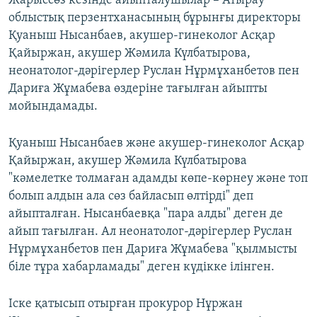
Жарыссөз кезінде айыпталушылар – Атырау
облыстық перзентханасының бұрынғы директоры
Қуаныш Нысанбаев, акушер-гинеколог Асқар
Қайыржан, акушер Жәмила Күлбатырова,
неонатолог-дәрігерлер Руслан Нұрмұханбетов пен
Дариға Жұмабева өздеріне тағылған айыпты
мойындамады.
Қуаныш Нысанбаев және акушер-гинеколог Асқар
Қайыржан, акушер Жәмила Күлбатырова
"кәмелетке толмаған адамды көпе-көрнеу және топ
болып алдын ала сөз байласып өлтірді" деп
айыпталған. Нысанбаевқа "пара алды" деген де
айып тағылған. Ал неонатолог-дәрігерлер Руслан
Нұрмұханбетов пен Дариға Жұмабева "қылмысты
біле тұра хабарламады" деген күдікке ілінген.
Іске қатысып отырған прокурор Нұржан