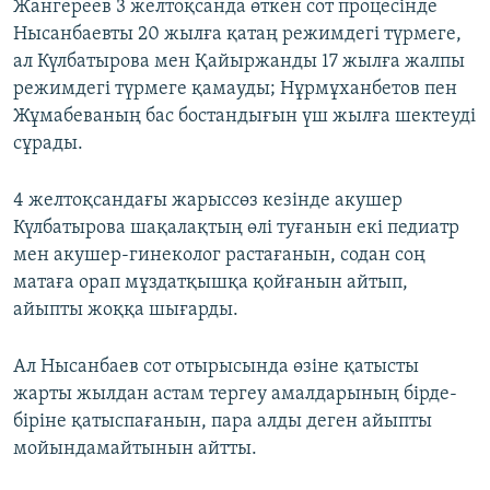
Жангереев 3 желтоқсанда өткен сот процесінде
Нысанбаевты 20 жылға қатаң режимдегі түрмеге,
ал Күлбатырова мен Қайыржанды 17 жылға жалпы
режимдегі түрмеге қамауды; Нұрмұханбетов пен
Жұмабеваның бас бостандығын үш жылға шектеуді
сұрады.
4 желтоқсандағы жарыссөз кезінде акушер
Күлбатырова шақалақтың өлі туғанын екі педиатр
мен акушер-гинеколог растағанын, содан соң
матаға орап мұздатқышқа қойғанын айтып,
айыпты жоққа шығарды.
Ал Нысанбаев сот отырысында өзіне қатысты
жарты жылдан астам тергеу амалдарының бірде-
біріне қатыспағанын, пара алды деген айыпты
мойындамайтынын айтты.