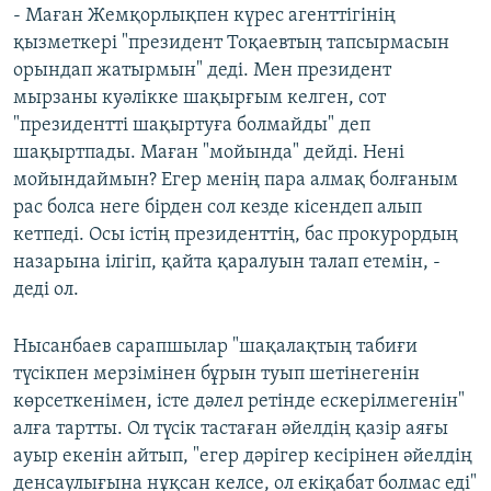
- Маған Жемқорлықпен күрес агенттігінің
қызметкері "президент Тоқаевтың тапсырмасын
орындап жатырмын" деді. Мен президент
мырзаны куәлікке шақырғым келген, сот
"президентті шақыртуға болмайды" деп
шақыртпады. Маған "мойында" дейді. Нені
мойындаймын? Егер менің пара алмақ болғаным
рас болса неге бірден сол кезде кісендеп алып
кетпеді. Осы істің президенттің, бас прокурордың
назарына ілігіп, қайта қаралуын талап етемін, -
деді ол.
Нысанбаев сарапшылар "шақалақтың табиғи
түсікпен мерзімінен бұрын туып шетінегенін
көрсеткенімен, істе дәлел ретінде ескерілмегенін"
алға тартты. Ол түсік тастаған әйелдің қазір аяғы
ауыр екенін айтып, "егер дәрігер кесірінен әйелдің
денсаулығына нұқсан келсе, ол екіқабат болмас еді"