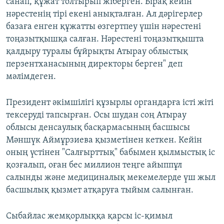
санап, құжат толтырып жіберген. Бірақ кейін
нәрестенің тірі екені анықталған. Ал дәрігерлер
базаға енген құжатты өзгертпеу үшін нәрестені
тоңазытқышқа салған. Нәрестені тоңазытқышта
қалдыру туралы бұйрықты Атырау облыстық
перзентханасының директоры берген" деп
мәлімдеген.
Президент әкімшілігі құзырлы органдарға істі жіті
тексеруді тапсырған. Осы шудан соң Атырау
облысы денсаулық басқармасының басшысы
Мәншүк Аймұрзиева қызметінен кеткен. Кейін
оның үстінен "Салғырттық" бабымен қылмыстық іс
қозғалып, оған бес миллион теңге айыппұл
салынды және медициналық мекемелерде үш жыл
басшылық қызмет атқаруға тыйым салынған.
Сыбайлас жемқорлыққа қарсы іс-қимыл