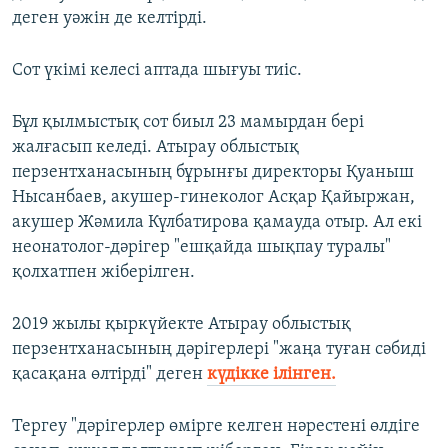
деген уәжін де келтірді.
Сот үкімі келесі аптада шығуы тиіс.
Бұл қылмыстық сот биыл 23 мамырдан бері
жалғасып келеді. Атырау облыстық
перзентханасының бұрынғы директоры Қуаныш
Нысанбаев, акушер-гинеколог Асқар Қайыржан,
акушер Жәмила Күлбатирова қамауда отыр. Ал екі
неонатолог-дәрігер "ешқайда шықпау туралы"
қолхатпен жіберілген.
2019 жылы қыркүйекте Атырау облыстық
перзентханасының дәрігерлері "жаңа туған сәбиді
қасақана өлтірді" деген
күдікке ілінген.
Тергеу "дәрігерлер өмірге келген нәрестені өлдіге