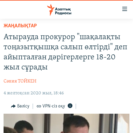
Accessibility
links
Skip
ЖАҢАЛЫҚТАР
to
ЖАҢАЛЫҚТАР
Атырауда прокурор "шақалақты
main
САЯСАТ
content
тоңазытқышқа салып өлтірді" деп
AZATTYQTV
Skip
айыпталған дәрігерлерге 18-20
to
ҚАҢТАР ОҚИҒАСЫ
жыл сұрады
main
АДАМ ҚҰҚЫҚТАРЫ
Navigation
Сәния ТОЙКЕН
Skip
ӘЛЕУМЕТ
to
4 желтоқсан 2020 жыл, 18:46
ӘЛЕМ
Search
АРНАЙЫ ЖОБАЛАР
Бөлісу
VPN-сіз оқу
Русский