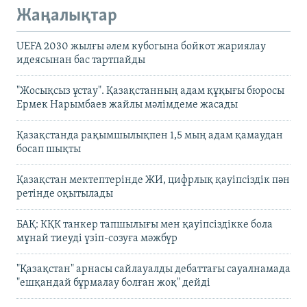
Жаңалықтар
UEFA 2030 жылғы әлем кубогына бойкот жариялау
идеясынан бас тартпайды
"Жосықсыз ұстау". Қазақстанның адам құқығы бюросы
Ермек Нарымбаев жайлы мәлімдеме жасады
Қазақстанда рақымшылықпен 1,5 мың адам қамаудан
босап шықты
Қазақстан мектептерінде ЖИ, цифрлық қауіпсіздік пән
ретінде оқытылады
БАҚ: КҚК танкер тапшылығы мен қауіпсіздікке бола
мұнай тиеуді үзіп-созуға мәжбүр
"Қазақстан" арнасы сайлауалды дебаттағы сауалнамада
"ешқандай бұрмалау болған жоқ" дейді