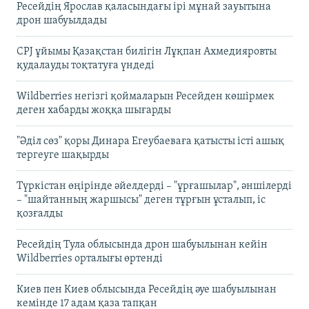
Ресейдің Ярослав қаласындағы ірі мұнай зауытына
дрон шабуылдады
CPJ ұйымы Қазақстан билігін Лұқпан Ахмедияровты
қудалауды тоқтатуға үндеді
Wildberries негізгі қоймаларын Ресейден көшірмек
деген хабарды жоққа шығарды
"Әділ сөз" қоры Динара Егеубаеваға қатысты істі ашық
тергеуге шақырды
Түркістан өңірінде әйелдерді – "ұрғашылар", әншілерді
– "шайтанның жаршысы" деген тұрғын ұсталып, іс
қозғалды
Ресейдің Тула облысында дрон шабуылынан кейін
Wildberries орталығы өртенді
Киев пен Киев облысында Ресейдің әуе шабуылынан
кемінде 17 адам қаза тапқан