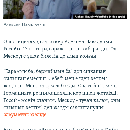
ЖАЗЫЛЫҢЫЗ
Алексей Навальный.
Басқа тілдерде
Оппозициялық саясаткер Алексей Навальный
Ресейге 17 қаңтарда оралатынын хабарлады. Ол
Мәскеуге ұшақ билетін де алып қойған.
"Барамын ба, бармаймын ба" деп ешқашан
ойланған емеспін. Себебі мен елден кеткен
жоқпын. Мені өлтірмек болды. Сол себепті мені
Германияға реанимациялық қораппен жеткізді.
Ресей - менің отаным, Мәскеу - туған қалам, оны
сағынып кеттім" деп жазды саясаттанушы
әлеуметтік желіде
.