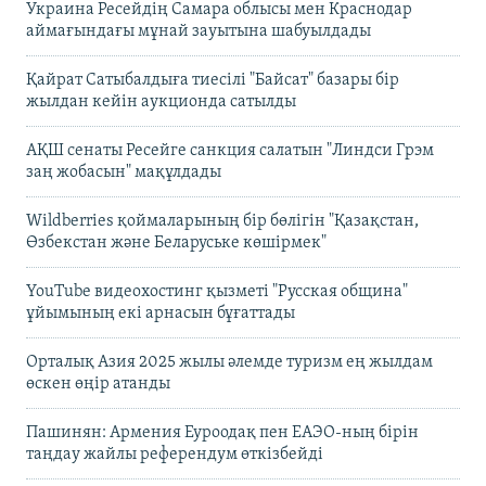
Украина Ресейдің Самара облысы мен Краснодар
аймағындағы мұнай зауытына шабуылдады
Қайрат Сатыбалдыға тиесілі "Байсат" базары бір
жылдан кейін аукционда сатылды
АҚШ сенаты Ресейге санкция салатын "Линдси Грэм
заң жобасын" мақұлдады
Wildberries қоймаларының бір бөлігін "Қазақстан,
Өзбекстан және Беларуське көшірмек"
YouTube видеохостинг қызметі "Русская община"
ұйымының екі арнасын бұғаттады
Орталық Азия 2025 жылы әлемде туризм ең жылдам
өскен өңір атанды
Пашинян: Армения Еуроодақ пен ЕАЭО-ның бірін
таңдау жайлы референдум өткізбейді