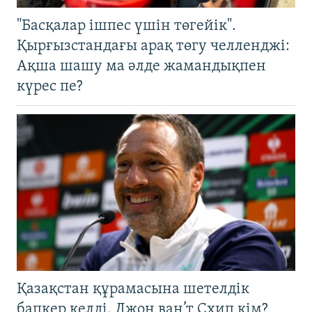
"Басқалар ішпес үшін төгейік".
Қырғызстандағы арақ төгу челленджі:
Ақша шашу ма әлде жамандықпен
күрес пе?
Қазақстан құрамасына шетелдік
бапкер келді. Джон ван’т Схип кім?