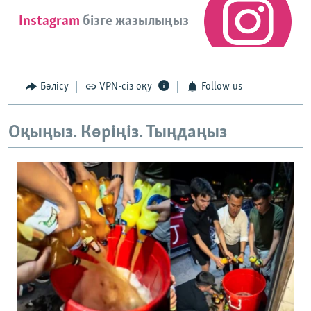
Instagram
бізге жазылыңыз
Бөлісу
VPN-сіз оқу
Follow us
Оқыңыз. Көріңіз. Тыңдаңыз