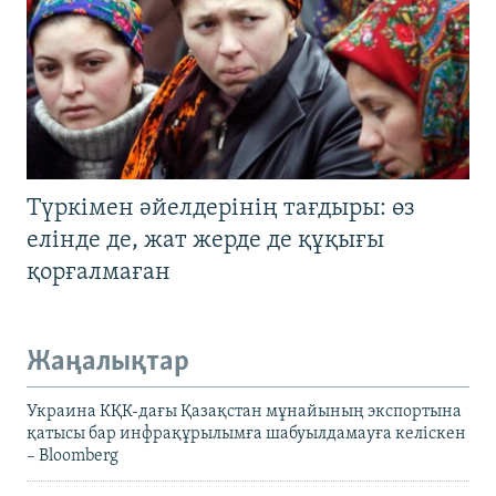
Түркімен әйелдерінің тағдыры: өз
елінде де, жат жерде де құқығы
қорғалмаған
Жаңалықтар
Украина КҚК-дағы Қазақстан мұнайының экспортына
қатысы бар инфрақұрылымға шабуылдамауға келіскен
– Bloomberg