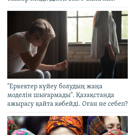
"Еркектер күйеу болудың жаңа
моделін шығармады". Қазақстанда
ажырасу қайта көбейді. Оған не себеп?