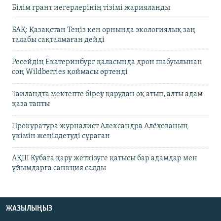
Білім грант иегерлерінің тізімі жарияланды
БАҚ: Қазақстан Теңіз кен орнында экологиялық заң
талабы сақталмаған дейді
Ресейдің Екатеринбург қаласында дрон шабуылынан
соң Wildberries қоймасы өртенді
Таиландта мектепте біреу қарудан оқ атып, алты адам
қаза тапты
Прокуратура журналист Александра Алёхованың
үкімін жеңілдетуді сұраған
АҚШ Кубаға қару жеткізуге қатысы бар адамдар мен
ұйымдарға санкция салды
ЖАЗЫЛЫҢЫЗ