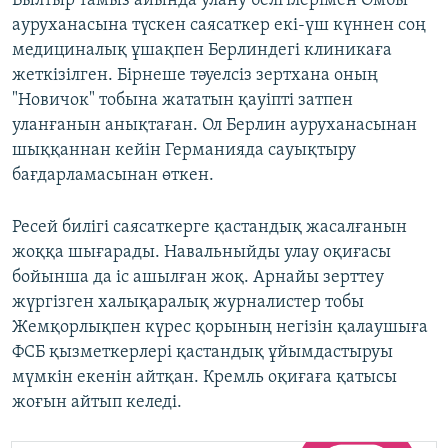
Былтыр тамыз айында улану белгілерімен Омбы
ауруханасына түскен саясаткер екі-үш күннен соң
медициналық ұшақпен Берлиндегі клиникаға
жеткізілген. Бірнеше тәуелсіз зертхана оның
"Новичок" тобына жататын қауіпті затпен
уланғанын анықтаған. Ол Берлин ауруханасынан
шыққаннан кейін Германияда сауықтыру
бағдарламасынан өткен.
Ресей билігі саясаткерге қастандық жасалғанын
жоққа шығарады. Навальныйды улау оқиғасы
бойынша да іс ашылған жоқ. Арнайы зерттеу
жүргізген халықаралық журналистер тобы
Жемқорлықпен күрес қорының негізін қалаушыға
ФСБ қызметкерлері қастандық ұйымдастыруы
мүмкін екенін айтқан. Кремль оқиғаға қатысы
жоғын айтып келеді.