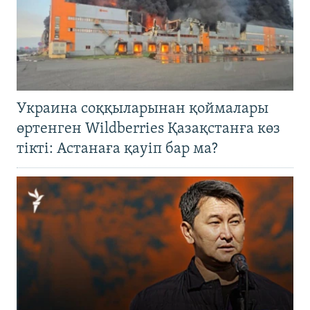
Украина соққыларынан қоймалары
өртенген Wildberries Қазақстанға көз
тікті: Астанаға қауіп бар ма?