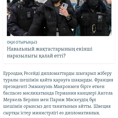
ОҚИ ОТЫРЫҢЫЗ
Навальный жақтастарының екінші
наразылығы қалай өтті?
Еуроодақ Ресейді дипломаттарды шығарып жіберу
туралы шешімін қайта қарауға шақырды. Франция
президенті Эммануэль Макронмен бірге өткен
баспасөз мәслихатында Германия канцлері Ангела
Меркель Берлин мен Париж Мәскеудің бұл
шешімін орынсыз деп танитынын айтты. Швеция
сыртқы істер министрлігі өз дипломатиялық