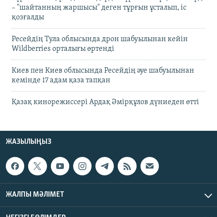
– "шайтанның жаршысы" деген тұрғын ұсталып, іс
қозғалды
Ресейдің Тула облысында дрон шабуылынан кейін
Wildberries орталығы өртенді
Киев пен Киев облысында Ресейдің әуе шабуылынан
кемінде 17 адам қаза тапқан
Қазақ кинорежиссері Ардақ Әмірқұлов дүниеден өтті
ЖАЗЫЛЫҢЫЗ
ЖАЛПЫ МӘЛІМЕТ