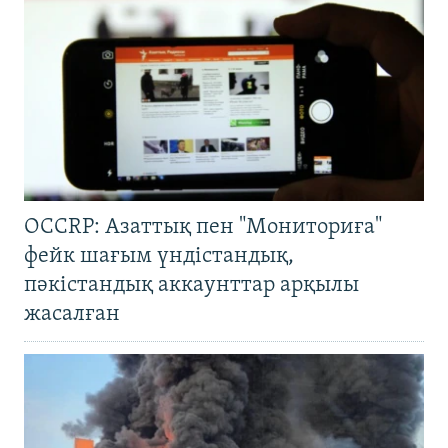
OCCRP: Азаттық пен "Мониториға"
фейк шағым үндістандық,
пәкістандық аккаунттар арқылы
жасалған