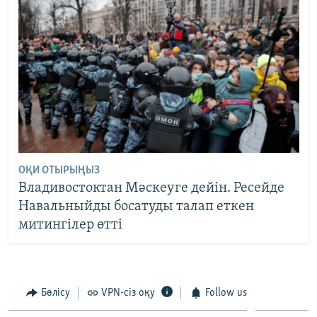
ОҚИ ОТЫРЫҢЫЗ
Владивостоктан Мәскеуге дейін. Ресейде
Навальныйды босатуды талап еткен
митингілер өтті
Бөлісу
VPN-сіз оқу
Follow us