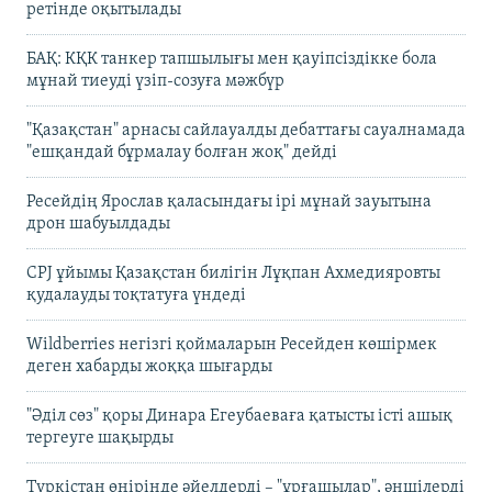
ретінде оқытылады
БАҚ: КҚК танкер тапшылығы мен қауіпсіздікке бола
мұнай тиеуді үзіп-созуға мәжбүр
"Қазақстан" арнасы сайлауалды дебаттағы сауалнамада
"ешқандай бұрмалау болған жоқ" дейді
Ресейдің Ярослав қаласындағы ірі мұнай зауытына
дрон шабуылдады
CPJ ұйымы Қазақстан билігін Лұқпан Ахмедияровты
қудалауды тоқтатуға үндеді
Wildberries негізгі қоймаларын Ресейден көшірмек
деген хабарды жоққа шығарды
"Әділ сөз" қоры Динара Егеубаеваға қатысты істі ашық
тергеуге шақырды
Түркістан өңірінде әйелдерді – "ұрғашылар", әншілерді