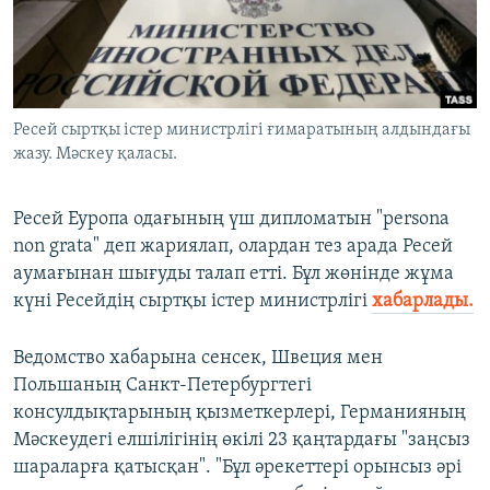
ЖАЗЫЛЫҢЫЗ
Басқа тілдерде
Ресей сыртқы істер министрлігі ғимаратының алдындағы
жазу. Мәскеу қаласы.
Ресей Еуропа одағының үш дипломатын "persona
non grata" деп жариялап, олардан тез арада Ресей
аумағынан шығуды талап етті. Бұл жөнінде жұма
күні Ресейдің сыртқы істер министрлігі
хабарлады.
Ведомство хабарына сенсек, Швеция мен
Польшаның Санкт-Петербургтегі
консулдықтарының қызметкерлері, Германияның
Мәскеудегі елшілігінің өкілі 23 қаңтардағы "заңсыз
шараларға қатысқан". "Бұл әрекеттері орынсыз әрі