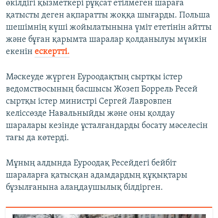
өкілдігі қызметкері рұқсат етілмеген шараға
қатысты деген ақпаратты жоққа шығарды. Польша
шешімнің күші жойылатынына үміт ететінін айтты
және бұған қарымта шаралар қолданылуы мүмкін
екенін
ескертті.
Мәскеуде жүрген Еуроодақтың сыртқы істер
ведомствосының басшысы Жозеп Боррель Ресей
сыртқы істер министрі Сергей Лавровпен
келіссөзде Навальныйды және оны қолдау
шаралары кезінде ұсталғандарды босату мәселесін
тағы да көтерді.
Мұның алдында Еуроодақ Ресейдегі бейбіт
шараларға қатысқан адамдардың құқықтары
бұзылғанына алаңдаушылық білдірген.