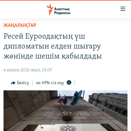
Accessibility
links
Skip
ЖАҢАЛЫҚТАР
to
ЖАҢАЛЫҚТАР
Ресей Еуроодақтың үш
main
САЯСАТ
content
дипломатын елден шығару
AZATTYQTV
Skip
жөнінде шешім қабылдады
to
ҚАҢТАР ОҚИҒАСЫ
main
6 ақпан 2021 жыл, 13:07
АДАМ ҚҰҚЫҚТАРЫ
Navigation
Skip
Бөлісу
VPN-сіз оқу
ӘЛЕУМЕТ
to
ӘЛЕМ
Search
АРНАЙЫ ЖОБАЛАР
Русский