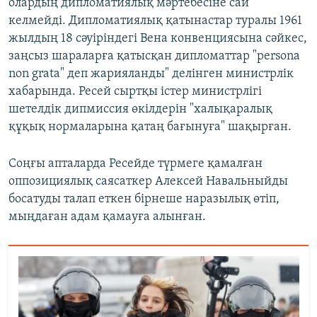
олардың дипломатиялық мәртебесіне сай
келмейді. Дипломатиялық қатынастар туралы 1961
жылдың 18 сәуіріндегі Вена конвенциясына сәйкес,
заңсыз шараларға қатысқан дипломаттар "persona
non grata" деп жарияланды" делінген министрлік
хабарында. Ресей сыртқы істер министрлігі
шетелдік дипмиссия өкілдерін "халықаралық
құқық нормаларына қатаң бағынуға" шақырған.
Соңғы апталарда Ресейде түрмеге қамалған
оппозициялық саясаткер Алексей Навальныйды
босатуды талап еткен бірнеше наразылық өтіп,
мыңдаған адам қамауға алынған.