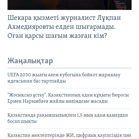
Шекара қызметі журналист Лұқпан
Ахмедияровты елден шығармады.
Оған қарсы шағым жазған кім?
Жаңалықтар
UEFA 2030 жылғы әлем кубогына бойкот жариялау
идеясынан бас тартпайды
"Жосықсыз ұстау". Қазақстанның адам құқығы бюросы
Ермек Нарымбаев жайлы мәлімдеме жасады
Қазақстанда рақымшылықпен 1,5 мың адам қамаудан
босап шықты
Қазақстан мектептерінде ЖИ, цифрлық қауіпсіздік пән