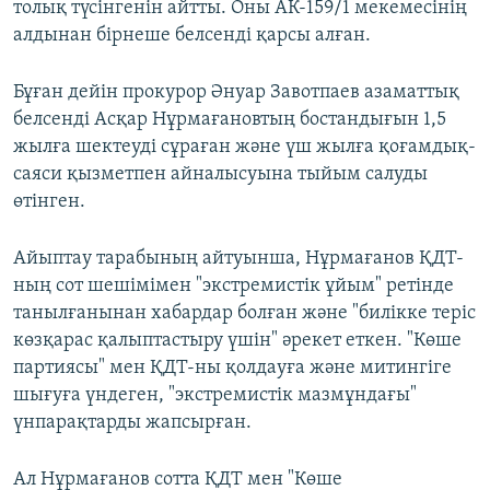
толық түсінгенін айтты. Оны АК-159/1 мекемесінің
алдынан бірнеше белсенді қарсы алған.
Бұған дейін прокурор Әнуар Завотпаев азаматтық
белсенді Асқар Нұрмағановтың бостандығын 1,5
жылға шектеуді сұраған және үш жылға қоғамдық-
саяси қызметпен айналысуына тыйым салуды
өтінген.
Айыптау тарабының айтуынша, Нұрмағанов ҚДТ-
ның сот шешімімен "экстремистік ұйым" ретінде
танылғанынан хабардар болған және "билікке теріс
көзқарас қалыптастыру үшін" әрекет еткен. "Көше
партиясы" мен ҚДТ-ны қолдауға және митингіге
шығуға үндеген, "экстремистік мазмұндағы"
үнпарақтарды жапсырған.
Ал Нұрмағанов сотта ҚДТ мен "Көше