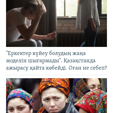
"Еркектер күйеу болудың жаңа
моделін шығармады". Қазақстанда
ажырасу қайта көбейді. Оған не себеп?