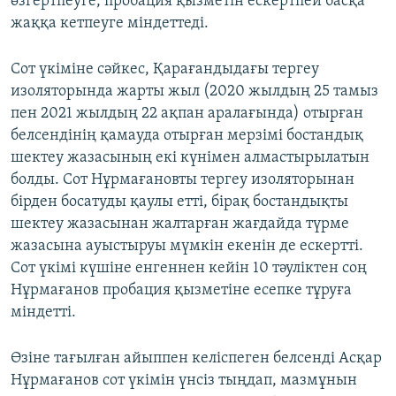
өзгертпеуге, пробация қызметін ескертпей басқа
жаққа кетпеуге міндеттеді.
Сот үкіміне сәйкес, Қарағандыдағы тергеу
изоляторында жарты жыл (2020 жылдың 25 тамыз
пен 2021 жылдың 22 ақпан аралағында) отырған
белсендінің қамауда отырған мерзімі бостандық
шектеу жазасының екі күнімен алмастырылатын
болды. Сот Нұрмағановты тергеу изоляторынан
бірден босатуды қаулы етті, бірақ бостандықты
шектеу жазасынан жалтарған жағдайда түрме
жазасына ауыстыруы мүмкін екенін де ескертті.
Сот үкімі күшіне енгеннен кейін 10 тәуліктен соң
Нұрмағанов пробация қызметіне есепке тұруға
міндетті.
Өзіне тағылған айыппен келіспеген белсенді Асқар
Нұрмағанов сот үкімін үнсіз тыңдап, мазмұнын