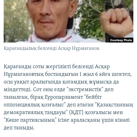
ЖАЗЫЛЫҢЫЗ
Басқа тілдерде
Қарағандылық белсенді Асқар Нұрмағанов.
Қарағанды соты жергілікті белсенді Асқар
Нұрмағановтың бостандығын 1 жыл 6 айға шектеп,
осы уақыт аралығында қоғамдық жұмысқа да
міндеттеді. Сот оны елде "экстремистік" деп
танылған, бірақ Еуропарламент "бейбіт
оппозициялық қозғалыс" деп атаған "Қазақстанның
демократиялық таңдауы" (ҚДТ) қозғалысы мен
"Көше партиясының" ісіне араласқаны үшін кінәлі
деп таныды.