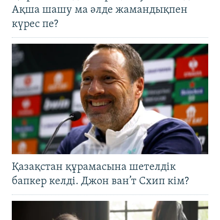
Ақша шашу ма әлде жамандықпен
күрес пе?
Қазақстан құрамасына шетелдік
бапкер келді. Джон ван’т Схип кім?