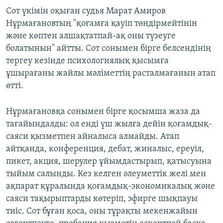
Сот үкімін оқыған судья Марат Амиров
Нұрмағановтың "қоғамға қауіп төндірмейтінін
және көптен алшақтатпай-ақ оны түзеуге
болатынын" айтты. Сот сонымен бірге белсендінің
тергеу кезінде психологиялық қысымға
ұшырағаны жайлы мәліметтің расталмағанын атап
өтті.
Нұрмағановқа сонымен бірге қосымша жаза да
тағайындалды: ол енді үш жылға дейін қоғамдық-
саяси қызметпен айналыса алмайды. Атап
айтқанда, конференция, дебат, жиналыс, ереуіл,
пикет, акция, шерулер ұйымдастырып, қатысуына
тыйым салынды. Кез келген әлеуметтік желі мен
ақпарат құралында қоғамдық-экономикалық және
саяси тақырыптарды көтеріп, эфирге шықпауы
тиіс. Сот бұған қоса, оны тұрақты мекенжайын