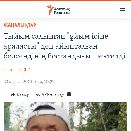
Accessibility
links
Skip
ЖАҢАЛЫҚТАР
to
ЖАҢАЛЫҚТАР
Тыйым салынған "ұйым ісіне
main
САЯСАТ
content
араласты" деп айыпталған
AZATTYQTV
Skip
белсендінің бостандығы шектелді
to
ҚАҢТАР ОҚИҒАСЫ
main
Елена ВЕБЕР
АДАМ ҚҰҚЫҚТАРЫ
Navigation
Skip
23 ақпан 2021 жыл, 10:27
ӘЛЕУМЕТ
to
ӘЛЕМ
Бөлісу
VPN-сіз оқу
Search
АРНАЙЫ ЖОБАЛАР
Русский