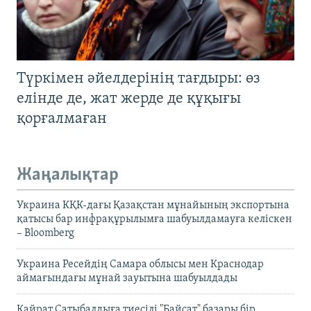
Түркімен әйелдерінің тағдыры: өз
елінде де, жат жерде де құқығы
қорғалмаған
Жаңалықтар
Украина КҚК-дағы Қазақстан мұнайының экспортына
қатысы бар инфрақұрылымға шабуылдамауға келіскен
– Bloomberg
Украина Ресейдің Самара облысы мен Краснодар
аймағындағы мұнай зауытына шабуылдады
Қайрат Сатыбалдыға тиесілі "Байсат" базары бір