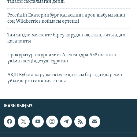
талабы сақталмаған дейді
Ресейдің Екатеринбург қаласында дрон шабуылынан
соң Wildberries қоймасы өртенді
Таиландта мектепте біреу қарудан оқ атып, алты адам
қаза тапты
Прокуратура журналист Александра Алёхованың
үкімін жеңілдетуді сұраған
АҚШ Кубаға қару жеткізуге қатысы бар адамдар мен
ұйымдарға санкция салды
ЖАЗЫЛЫҢЫЗ