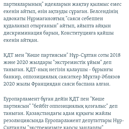
партияларының" идеяларын жақтау қылмыс емес
екенін айтып, өзін ақтауды сұраған. Белсендінің
адвокаты Нұрмағановтың "саяси себеппен
қудаланып отырғанын" айтып, айыпта айқын
дискриминация барын, Конституцияға қайшы
екенін айтқан.
ҚДТ мен "Көше партиясын" Нұр-Сұлтан соты 2018
және 2020 жылдары "экстремистік ұйым" деп
таныған. ҚДТ-ның негізін қалаушы - бұрынғы
банкир, оппозициялық саясаткер Мұхтар Әблязов
2020 жылы Франциядан саяси баспана алған.
Еуропарламент бұған дейін ҚДТ пен "Көше
партиясын" "бейбіт оппозициялық қозғалыс" деп
таныған. Қазақстандағы адам құқығы жайлы
резолюциясында Еуропарламент депутаттары Нұр-
Сұлтанды "экстремизмге қарсы заңдарды"