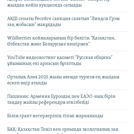
жылдан кейін аукционда сатылды
АҚШ сенаты Ресейге санкция салатын "Линдси Грэм
заң жобасын" мақұлдады
Wildberries қоймаларының бір бөлігін "Қазақстан,
Өзбекстан және Беларуське көшірмек"
YouTube видеохостинг қызметі "Русская община"
ұйымының екі арнасын бұғаттады
Орталық Азия 2025 жылы әлемде туризм ең жылдам
өскен өңір атанды
Пашинян: Армения Еуроодақ пен ЕАЭО-ның бірін
таңдау жайлы референдум өткізбейді
Білім грант иегерлерінің тізімі жарияланды
БАҚ: Қазақстан Теңіз кен орнында экологиялық заң