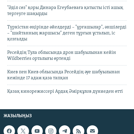
"Әділ сөз" қоры Динара Егеубаеваға қатысты істі ашық
тергеуге шақырды
Түркістан өңірінде әйелдерді – "ұрғашылар", әншілерді
– "шайтанның жаршысы" деген тұрғын ұсталып, іс
қозғалды
Ресейдің Тула облысында дрон шабуылынан кейін
Wildberries орталығы өртенді
Киев пен Киев облысында Ресейдің әуе шабуылынан
кемінде 17 адам қаза тапқан
Қазақ кинорежиссері Ардақ Әмірқұлов дүниеден өтті
ЖАЗЫЛЫҢЫЗ