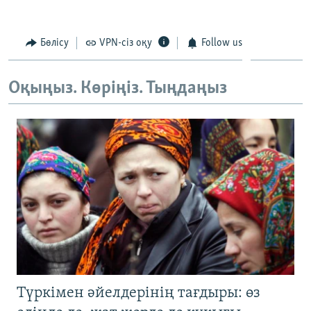
Бөлісу
VPN-сіз оқу
Follow us
Оқыңыз. Көріңіз. Тыңдаңыз
Түркімен әйелдерінің тағдыры: өз