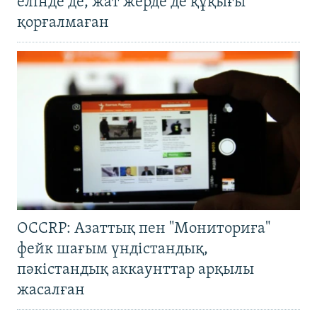
елінде де, жат жерде де құқығы
қорғалмаған
OCCRP: Азаттық пен "Мониториға"
фейк шағым үндістандық,
пәкістандық аккаунттар арқылы
жасалған