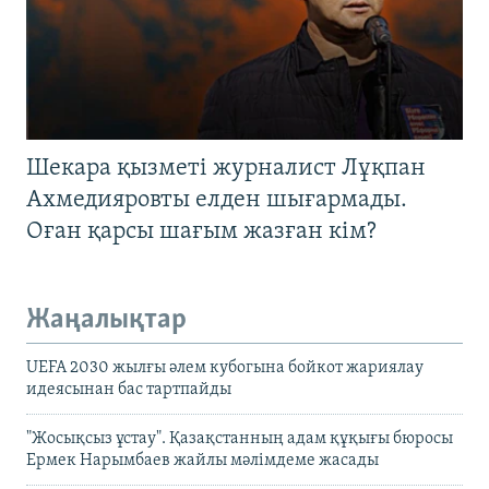
Шекара қызметі журналист Лұқпан
Ахмедияровты елден шығармады.
Оған қарсы шағым жазған кім?
Жаңалықтар
UEFA 2030 жылғы әлем кубогына бойкот жариялау
идеясынан бас тартпайды
"Жосықсыз ұстау". Қазақстанның адам құқығы бюросы
Ермек Нарымбаев жайлы мәлімдеме жасады