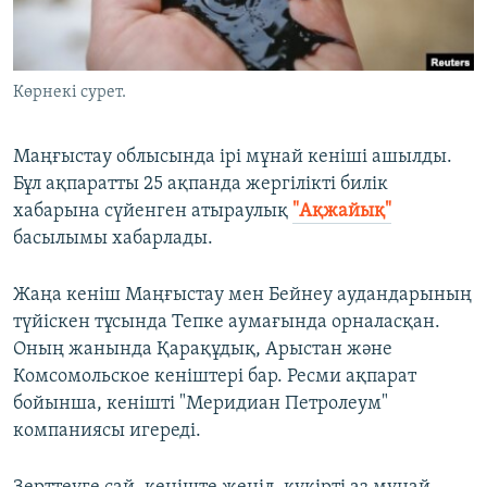
ЖАЗЫЛЫҢЫЗ
Көрнекі сурет.
Басқа тілдерде
Маңғыстау облысында ірі мұнай кеніші ашылды.
Бұл ақпаратты 25 ақпанда жергілікті билік
хабарына сүйенген атыраулық
"Ақжайық"
басылымы хабарлады.
Жаңа кеніш Маңғыстау мен Бейнеу аудандарының
түйіскен тұсында Тепке аумағында орналасқан.
Оның жанында Қарақұдық, Арыстан және
Комсомольское кеніштері бар. Ресми ақпарат
бойынша, кенішті "Меридиан Петролеум"
компаниясы игереді.