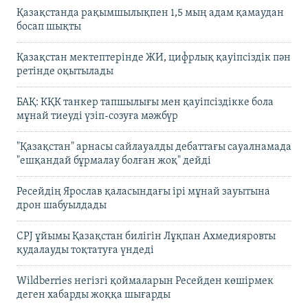
Қазақстанда рақымшылықпен 1,5 мың адам қамаудан
босап шықты
Қазақстан мектептерінде ЖИ, цифрлық қауіпсіздік пән
ретінде оқытылады
БАҚ: КҚК танкер тапшылығы мен қауіпсіздікке бола
мұнай тиеуді үзіп-созуға мәжбүр
"Қазақстан" арнасы сайлауалды дебаттағы сауалнамада
"ешқандай бұрмалау болған жоқ" дейді
Ресейдің Ярослав қаласындағы ірі мұнай зауытына
дрон шабуылдады
CPJ ұйымы Қазақстан билігін Лұқпан Ахмедияровты
қудалауды тоқтатуға үндеді
Wildberries негізгі қоймаларын Ресейден көшірмек
деген хабарды жоққа шығарды