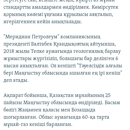
Зерттеуге сай, кеніште жеңіл, күкірті аз мұнай
стандартты амалдармен өндірілмек. Көмірсутек
қорының көлемі ұңғыма құрылысы аяқталып,
игерілгеннен кейін анықталады.
"Меридиан Петролеум" компаниясының
президенті Балтабек Қуандықовтың айтуынша,
2018 жылы Тепке аумағында геологиялық барлау
жұмыстары жүргізіліп, болашағы бар делінген 6
нысан анықталған. Ол кенішті "Тәуелсіздік алғалы
бері Маңғыстау облысында ашылған ең ірі кеніш"
деп атады.
Ақпарат бойынша, Қазақстан мұнайының 25
пайызы Маңғыстау облысында өндіріледі. Басым
бөлігі Жаңаөзен қаласы мен Бозащыда
шоғырланған. Облыс аумағында 60-қа тарта
мұнай-газ кеніші барланған.