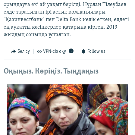
орындауға екі ай уақыт берілді. Нұрлан Тілеубаев
елде таратылған ірі астық компаниялары
"Қазинвестбанк" пен Delta Bank иелік еткен, елдегі
ең ауқатты кәсіпкерлер қатарына кірген. 2019
жылдың соңында ұсталған.
Бөлісу
VPN-сіз оқу
Follow us
Оқыңыз. Көріңіз. Тыңдаңыз