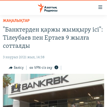
Accessibility
links
Skip
ЖАҢАЛЫҚТАР
to
ЖАҢАЛЫҚТАР
"Банктерден қаржы жымқыру ісі":
main
САЯСАТ
content
Тілеубаев пен Ертаев 9 жылға
AZATTYQTV
Skip
сотталды
to
ҚАҢТАР ОҚИҒАСЫ
main
3 наурыз 2021 жыл, 14:38
АДАМ ҚҰҚЫҚТАРЫ
Navigation
Skip
Бөлісу
VPN-сіз оқу
ӘЛЕУМЕТ
to
ӘЛЕМ
Search
АРНАЙЫ ЖОБАЛАР
Русский