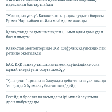
идеясынан бас тартпайды
"Жосықсыз ұстау". Қазақстанның адам құқығы бюросы
Ермек Нарымбаев жайлы мәлімдеме жасады
Қазақстанда рақымшылықпен 1,5 мың адам қамаудан
босап шықты
Қазақстан мектептерінде ЖИ, цифрлық қауіпсіздік пән
ретінде оқытылады
БАҚ: КҚК танкер тапшылығы мен қауіпсіздікке бола
мұнай тиеуді үзіп-созуға мәжбүр
"Қазақстан" арнасы сайлауалды дебаттағы сауалнамада
"ешқандай бұрмалау болған жоқ" дейді
Ресейдің Ярослав қаласындағы ірі мұнай зауытына
дрон шабуылдады