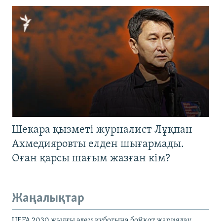
Шекара қызметі журналист Лұқпан
Ахмедияровты елден шығармады.
Оған қарсы шағым жазған кім?
Жаңалықтар
UEFA 2030 жылғы әлем кубогына бойкот жариялау