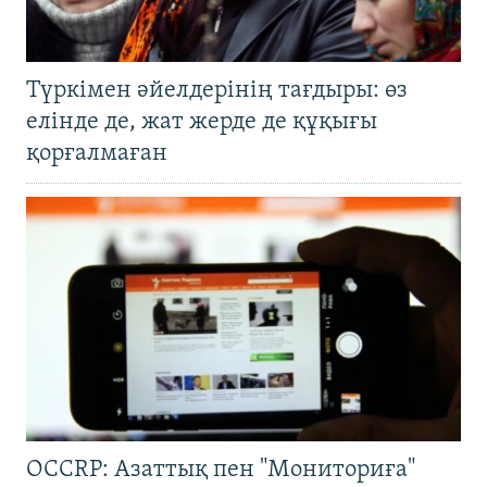
Түркімен әйелдерінің тағдыры: өз
елінде де, жат жерде де құқығы
қорғалмаған
OCCRP: Азаттық пен "Мониториға"