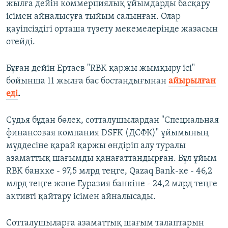
жылға дейін коммерциялық ұйымдарды басқару
ісімен айналысуға тыйым салынған. Олар
қауіпсіздігі орташа түзету мекемелерінде жазасын
өтейді.
Бұған дейін Ертаев "RBK қаржы жымқыру ісі"
бойынша 11 жылға бас бостандығынан
айырылған
еді
.
Судья бұдан бөлек, сотталушылардан "Специальная
финансовая компания DSFK (ДСФК)" ұйымының
мүддесіне қарай қаржы өндіріп алу туралы
азаматтық шағымды қанағаттандырған. Бұл ұйым
RBK банкке - 97,5 млрд теңге, Qazaq Bank-ке - 46,2
млрд теңге және Еуразия банкіне - 24,2 млрд теңге
активті қайтару ісімен айналысады.
Сотталушыларға азаматтық шағым талаптарын