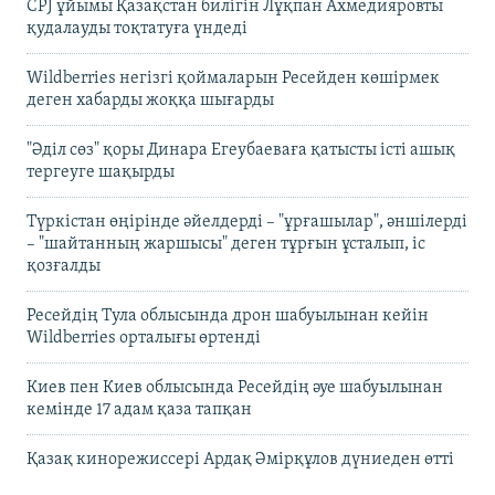
CPJ ұйымы Қазақстан билігін Лұқпан Ахмедияровты
қудалауды тоқтатуға үндеді
Wildberries негізгі қоймаларын Ресейден көшірмек
деген хабарды жоққа шығарды
"Әділ сөз" қоры Динара Егеубаеваға қатысты істі ашық
тергеуге шақырды
Түркістан өңірінде әйелдерді – "ұрғашылар", әншілерді
– "шайтанның жаршысы" деген тұрғын ұсталып, іс
қозғалды
Ресейдің Тула облысында дрон шабуылынан кейін
Wildberries орталығы өртенді
Киев пен Киев облысында Ресейдің әуе шабуылынан
кемінде 17 адам қаза тапқан
Қазақ кинорежиссері Ардақ Әмірқұлов дүниеден өтті