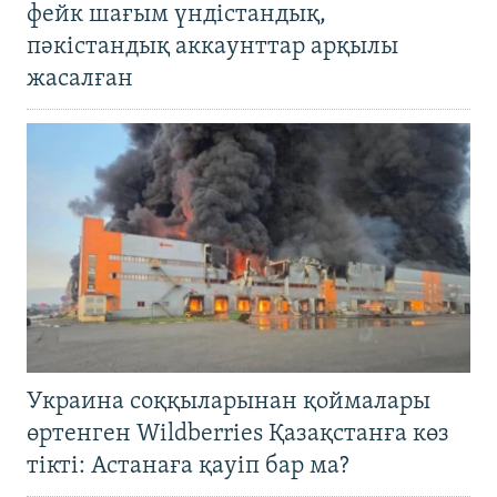
фейк шағым үндістандық,
пәкістандық аккаунттар арқылы
жасалған
Украина соққыларынан қоймалары
өртенген Wildberries Қазақстанға көз
тікті: Астанаға қауіп бар ма?