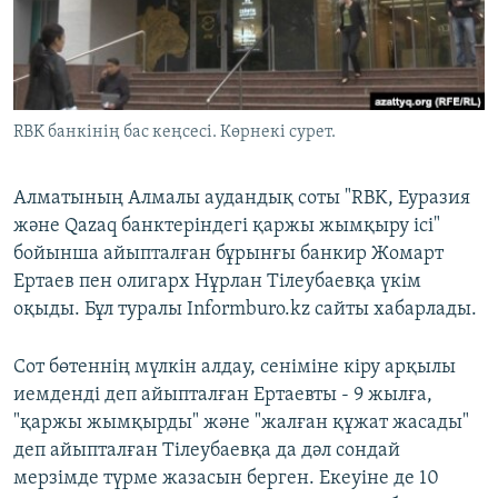
ЖАЗЫЛЫҢЫЗ
Басқа тілдерде
RBK банкінің бас кеңсесі. Көрнекі сурет.
Алматының Алмалы аудандық соты "RBK, Еуразия
және Qazaq банктеріндегі қаржы жымқыру ісі"
бойынша айыпталған бұрынғы банкир Жомарт
Ертаев пен олигарх Нұрлан Тілеубаевқа үкім
оқыды. Бұл туралы Informburo.kz сайты хабарлады.
Сот бөтеннің мүлкін алдау, сеніміне кіру арқылы
иемденді деп айыпталған Ертаевты - 9 жылға,
"қаржы жымқырды" және "жалған құжат жасады"
деп айыпталған Тілеубаевқа да дәл сондай
мерзімде түрме жазасын берген. Екеуіне де 10