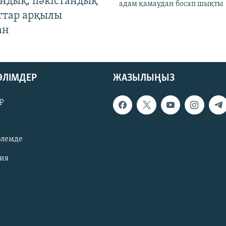
андық, пәкістандық
адам қамаудан босап шықты
ттар арқылы
ан
БӨЛІМДЕР
ЖАЗЫЛЫҢЫЗ
р
әлемде
зия