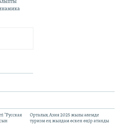
қалыпты
динамика
і "Русская
Орталық Азия 2025 жылы әлемде
асын
туризм ең жылдам өскен өңір атанды