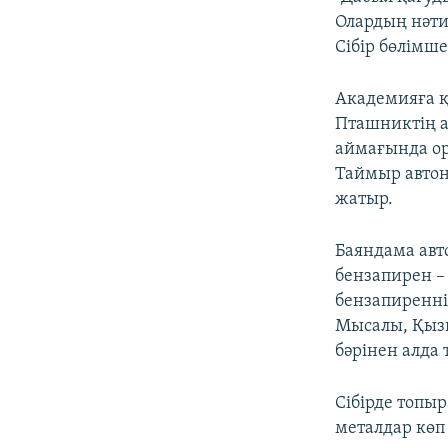
Олардың нәти
Сібір бөлімш
Академияға қ
Пташниктің а
аймағында ор
Таймыр автон
жатыр.
Баяндама авт
бензапирен –
бензапиренні
Мысалы, Қызыл
бәрінен алда 
Сібірде топы
металдар көп