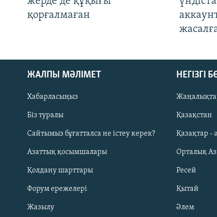
жерде де құқығы
үндіст
қорғалмаған
аккаун
жасалғ
ЖАЛПЫ МӘЛІМЕТ
НЕГІЗГІ 
Хабарласыңыз
Жаңалықта
Біз туралы
Қазақстан
Русский
Сайтымыз бұғатталса не істеу керек?
Қазақтар - 
Азаттық қосымшалары
Орталық А
ЖАЗЫЛЫҢЫЗ
Қолдану шарттары
Ресей
Форум ережелері
Қытай
Жазылу
Әлем