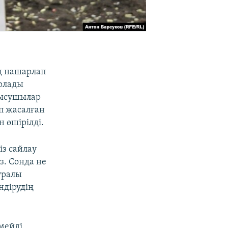
ң нашарлап
арлады
тысушылар
п жасалған
 өшірілді.
із сайлау
. Сонда не
уралы
ндірудің
мейді.