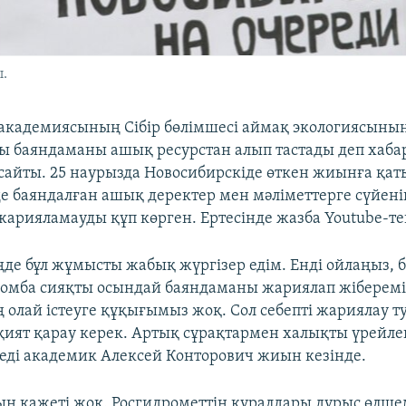
.
академиясының Сібір бөлімшесі аймақ экологиясыны
лы баяндаманы ашық ресурстан алып тастады деп хаб
 сайты. 25 наурызда Новосибирскіде өткен жиынға қа
де баяндалған ашық деректер мен мәліметтерге сүйені
арияламауды құп көрген. Ертесінде жазба Youtube-тен
ңде бұл жұмысты жабық жүргізер едім. Енді ойлаңыз, б
омба сияқты осындай баяндаманы жариялап жібереміз
ң олай істеуге құқығымыз жоқ. Сол себепті жариялау т
ият қарау керек. Артық сұрақтармен халықты үрейле
деді академик Алексей Конторович жиын кезінде.
ың қажеті жоқ. Росгидрометтің құралдары дұрыс өлше