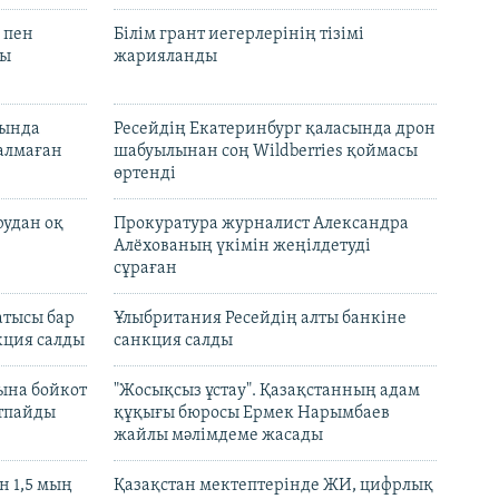
 пен
Білім грант иегерлерінің тізімі
лы
жарияланды
нында
Ресейдің Екатеринбург қаласында дрон
талмаған
шабуылынан соң Wildberries қоймасы
өртенді
рудан оқ
Прокуратура журналист Александра
Алёхованың үкімін жеңілдетуді
сұраған
атысы бар
Ұлыбритания Ресейдің алты банкіне
кция салды
санкция салды
ына бойкот
"Жосықсыз ұстау". Қазақстанның адам
ртпайды
құқығы бюросы Ермек Нарымбаев
жайлы мәлімдеме жасады
 1,5 мың
Қазақстан мектептерінде ЖИ, цифрлық