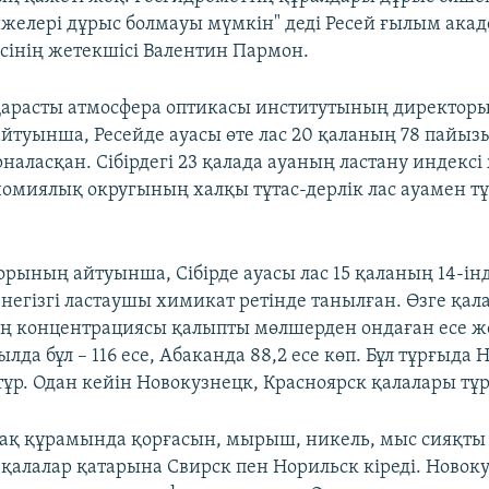
желері дұрыс болмауы мүмкін" деді Ресей ғылым ак
есінің жетекшісі Валентин Пармон.
арасты атмосфера оптикасы институтының директоры
йтуынша, Ресейде ауасы өте лас 20 қаланың 78 пайызы
наласқан. Сібірдегі 23 қалада ауаның ластану индексі
омиялық округының халқы тұтас-дерлік лас ауамен 
орының айтуынша, Сібірде ауасы лас 15 қаланың 14-ін
 негізгі ластаушы химикат ретінде танылған. Өзге қал
ң концентрациясы қалыпты мөлшерден ондаған есе ж
да бұл – 116 есе, Абаканда 88,2 есе көп. Бұл тұрғыда 
тұр. Одан кейін Новокузнецк, Красноярск қалалары тұр
рақ құрамында қорғасын, мырыш, никель, мыс сияқты
 қалалар қатарына Свирск пен Норильск кіреді. Новок