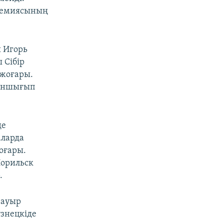
адемиясының
 Игорь
 Сібір
 жоғары.
тұншығып
де
аларда
оғары.
Норильск
.
 ауыр
узнецкіде