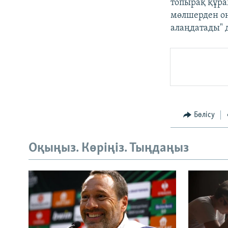
топырақ құра
мөлшерден он
алаңдатады" 
Бөлісу
Оқыңыз. Көріңіз. Тыңдаңыз