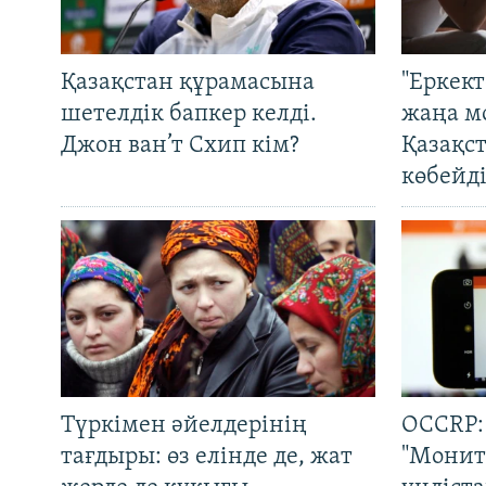
Қазақстан құрамасына
"Еркек
шетелдік бапкер келді.
жаңа м
Джон ван’т Схип кім?
Қазақс
көбейді
Түркімен әйелдерінің
OCCRP:
тағдыры: өз елінде де, жат
"Монит