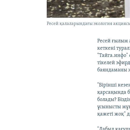
Ресей қалаларындағы экология акциясы
Ресей ғылым 
кеткені тура
"Тайга.инфо"
тікелей эфир
баяндаманы ж
"Бірінші кезе
қарсаңында б
болады? Бізді
ұсынысты мұқ
қажеті жоқ" 
"Дабыл қағуд