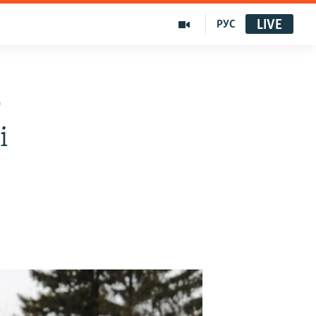
LIVE
РУС
р
і