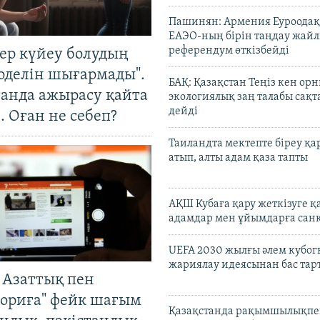
Пашинян: Армения Еуроодақ
ЕАЭО-ның бірін таңдау жай
референдум өткізбейді
тер күйеу болудың
оделін шығармады".
БАҚ: Қазақстан Теңіз кен ор
танда ажырасу қайта
экологиялық заң талабы сақ
дейді
. Оған не себеп?
Таиландта мектепте біреу қа
атып, алты адам қаза тапты
АҚШ Кубаға қару жеткізуге қ
адамдар мен ұйымдарға сан
UEFA 2030 жылғы әлем кубог
жариялау идеясынан бас та
 Азаттық пен
ориға" фейк шағым
Қазақстанда рақымшылықпен