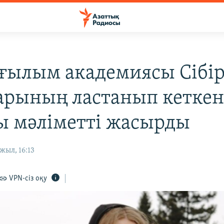
 ғылым академиясы Сібі
арының ластанып кеткен
ы мәліметті жасырды
жыл, 16:13
VPN-сіз оқу