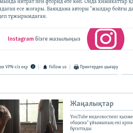
мында нитрат пен фторид өте көп. Онда химикаттар 
даған есе жоғары. Баяндама авторы "жылдар бойғы 
деп тұжырымдаған.
Instagram
бізге жазылыңыз
VPN-сіз оқу
Follow us
Принтерден шығару
Жаңалықтар
YouTube видеохостинг қызмет
община" ұйымының екі арн
бұғаттады