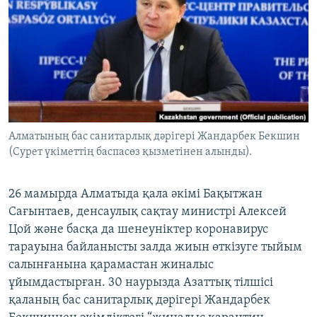
ЖАЗЫЛЫҢЫЗ
Басқа тілдерде
Алматының бас санитарлық дәрігері Жандарбек Бекшин
(Сурет үкіметтің баспасөз қызметінен алынды).
26 мамырда Алматыда қала әкімі Бақытжан
Сағынтаев, денсаулық сақтау министрі Алексей
Цой және басқа да шенеуніктер коронавирус
тарауына байланысты залда жиын өткізуге тыйым
салынғанына қарамастан жиналыс
ұйымдастырған. 30 наурызда Азаттық тілшісі
қаланың бас санитарлық дәрігері Жандарбек