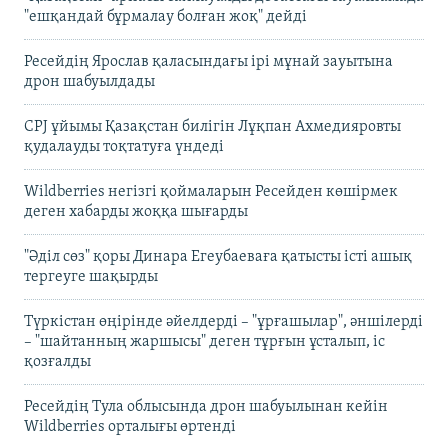
"ешқандай бұрмалау болған жоқ" дейді
Ресейдің Ярослав қаласындағы ірі мұнай зауытына
дрон шабуылдады
CPJ ұйымы Қазақстан билігін Лұқпан Ахмедияровты
қудалауды тоқтатуға үндеді
Wildberries негізгі қоймаларын Ресейден көшірмек
деген хабарды жоққа шығарды
"Әділ сөз" қоры Динара Егеубаеваға қатысты істі ашық
тергеуге шақырды
Түркістан өңірінде әйелдерді – "ұрғашылар", әншілерді
– "шайтанның жаршысы" деген тұрғын ұсталып, іс
қозғалды
Ресейдің Тула облысында дрон шабуылынан кейін
Wildberries орталығы өртенді