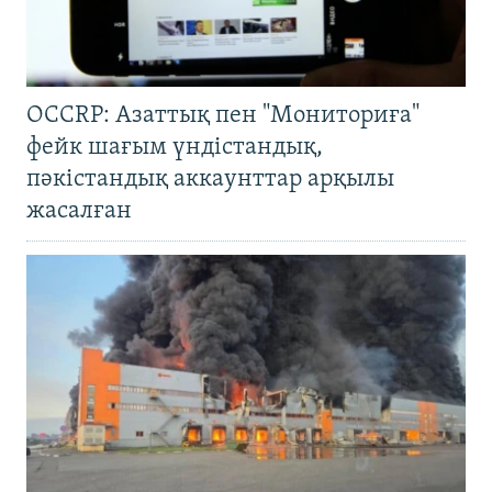
OCCRP: Азаттық пен "Мониториға"
фейк шағым үндістандық,
пәкістандық аккаунттар арқылы
жасалған