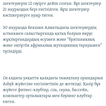
шектеулерін 12 сәуірге дейін созған. Бұл шектеулер
21 наурыздан бері енгізілген. Бұш шектеулер
кәсіпкерлерге ауыр тиген.
30 наурызда Бекшин Алматыдағы шектеулердің
астанамен салыстырғанда қатаң болуын вирус
жұқтырғандардың өсуімен және “британиялық
және оңтүстік африкалық мутацияның тарауымен”
түсіндірді.
Ол алдағы уақытта қаладағы тамақтану орындарын
Ashyk жүйесіне енгізілетінін де жеткізді. Қазір бұл
жүйеге фитнес-клубтар, спа, сауна, бассейн,
компьютер орталықтары мен боулинг клубтар
енген.