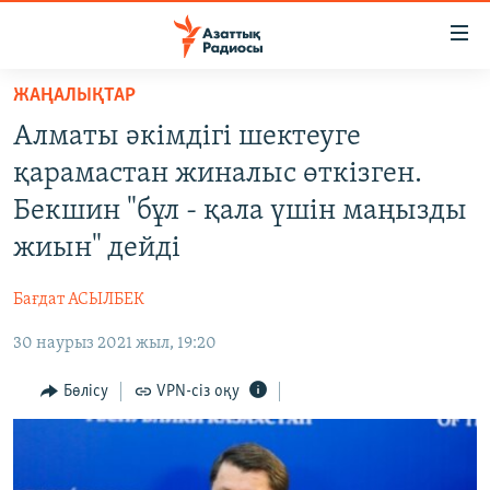
Accessibility
links
Skip
ЖАҢАЛЫҚТАР
to
ЖАҢАЛЫҚТАР
Алматы әкімдігі шектеуге
main
САЯСАТ
content
қарамастан жиналыс өткізген.
AZATTYQTV
Skip
Бекшин "бұл - қала үшін маңызды
to
ҚАҢТАР ОҚИҒАСЫ
жиын" дейді
main
АДАМ ҚҰҚЫҚТАРЫ
Navigation
Бағдат АСЫЛБЕК
Skip
ӘЛЕУМЕТ
to
30 наурыз 2021 жыл, 19:20
ӘЛЕМ
Search
АРНАЙЫ ЖОБАЛАР
Бөлісу
VPN-сіз оқу
Русский