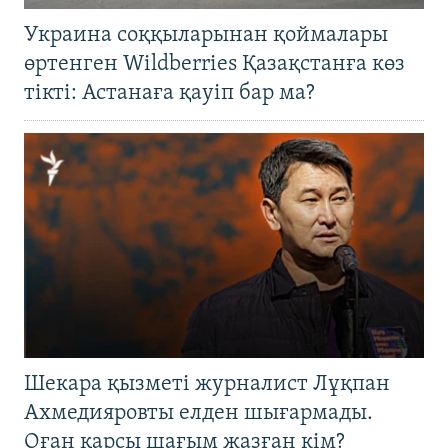
Украина соққыларынан қоймалары
өртенген Wildberries Қазақстанға көз
тікті: Астанаға қауіп бар ма?
Шекара қызметі журналист Лұқпан
Ахмедияровты елден шығармады.
Оған қарсы шағым жазған кім?