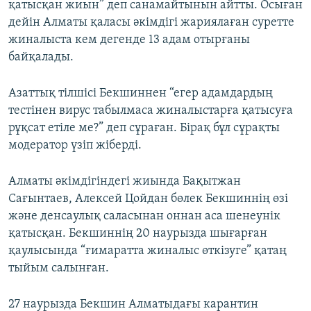
қатысқан жиын” деп санамайтынын айтты. Осыған
дейін Алматы қаласы әкімдігі жариялаған суретте
жиналыста кем дегенде 13 адам отырғаны
байқалады.
Азаттық тілшісі Бекшиннен “егер адамдардың
тестінен вирус табылмаса жиналыстарға қатысуға
рұқсат етіле ме?” деп сұраған. Бірақ бұл сұрақты
модератор үзіп жіберді.
Алматы әкімдігіндегі жиында Бақытжан
Сағынтаев, Алексей Цойдан бөлек Бекшиннің өзі
және денсаулық саласынан оннан аса шенеунік
қатысқан. Бекшиннің 20 наурызда шығарған
қаулысында “ғимаратта жиналыс өткізуге” қатаң
тыйым салынған.
27 наурызда Бекшин Алматыдағы карантин