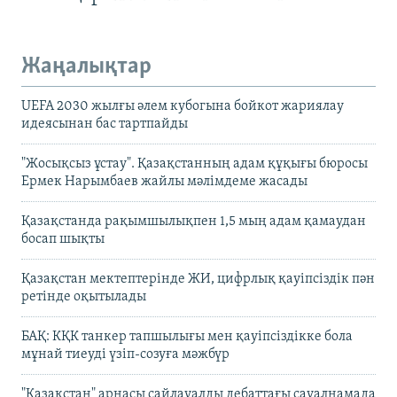
Жаңалықтар
UEFA 2030 жылғы әлем кубогына бойкот жариялау
идеясынан бас тартпайды
"Жосықсыз ұстау". Қазақстанның адам құқығы бюросы
Ермек Нарымбаев жайлы мәлімдеме жасады
Қазақстанда рақымшылықпен 1,5 мың адам қамаудан
босап шықты
Қазақстан мектептерінде ЖИ, цифрлық қауіпсіздік пән
ретінде оқытылады
БАҚ: КҚК танкер тапшылығы мен қауіпсіздікке бола
мұнай тиеуді үзіп-созуға мәжбүр
"Қазақстан" арнасы сайлауалды дебаттағы сауалнамада