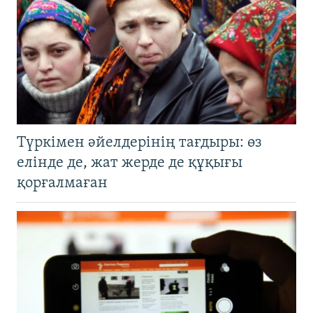
Түркімен әйелдерінің тағдыры: өз
елінде де, жат жерде де құқығы
қорғалмаған