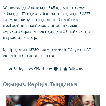
30 наурызда Алматыда 545 адамнан вирус
табылды. Пандемия басталғалы қалада 30577
адамнан вирус анықталған. Әкімдіктің
мәліметінше, қазір қала инфекциялық
ауруханалардағы орындардың 52 пайызында
науқастар жатыр.
Қазір қалада 15750 адам ресейлік “Спутник V”
екпесінің бір дозасын алған.
Бөлісу
VPN-сіз оқу
Follow us
Оқыңыз. Көріңіз. Тыңдаңыз