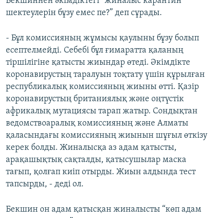
Бекшиннен әкімдіктегі “жиналыс карантин
шектеулерін бұзу емес пе?” деп сұрады.
- Бұл комиссияның жұмысы қаулыны бұзу болып
есептелмейді. Себебі бұл ғимаратта қаланың
тіршілігіне қатысты жиындар өтеді. Әкімдікте
коронавирустың таралуын тоқтату үшін құрылған
республикалық комиссияның жиыны өтті. Қазір
коронавирустың британиялық және оңтүстік
африкалық мутациясы тарап жатыр. Сондықтан
ведомствоаралық комиссияның және Алматы
қаласындағы комиссияның жиынын шұғыл өткізу
керек болды. Жиналысқа аз адам қатысты,
арақашықтық сақталды, қатысушылар маска
тағып, қолғап киіп отырды. Жиын алдында тест
тапсырды, - деді ол.
Бекшин он адам қатысқан жиналысты “көп адам