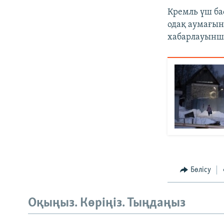
Кремль үш ба
одақ аумағын
хабарлауынша
Бөлісу
Оқыңыз. Көріңіз. Тыңдаңыз