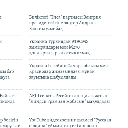
л
Биліктегі "Тиса" партиясы Венгрия
президенттігіне заңгер Андраш
Баканы ұсынбақ
с
Украина Түркиядан ATACMS
і
зымырандары мен M270
қондырғыларын сатып алмақ
н
Украина Ресейдің Самара облысы мен
сы бар
Краснодар аймағындағы мұнай
ауға
зауытына шабуылдады
Байсат"
АҚШ сенаты Ресейге санкция салатын
кционда
"Линдси Грэм заң жобасын" мақұлдады
р бөлігін
YouTube видеохостинг қызметі "Русская
Беларуське
община" ұйымының екі арнасын