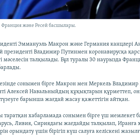
, Франция және Ресей басшылары.
иденті Эммануэль Макрон және Германия канцлері А
й президенті Владимир Путинмен коронавирусқа қар
гі мәселесін талқылады. Бұл туралы 30 наурызда Франц
барлады.
зінде сонымен бірге Макрон мен Меркель Владимир
нті Алексей Навальныйдың құқықтарын құрметтеп, о
түзеуге барынша жағдай жасау қажеттігін айтқан.
ы таратқан хабарламада сонымен бірге үш мемлекет
арусь, Ливия, Сириядағы жағдайды талқылап, Иранға
ін орындату үшін бірігіп күш салуға келіскені жазылғ