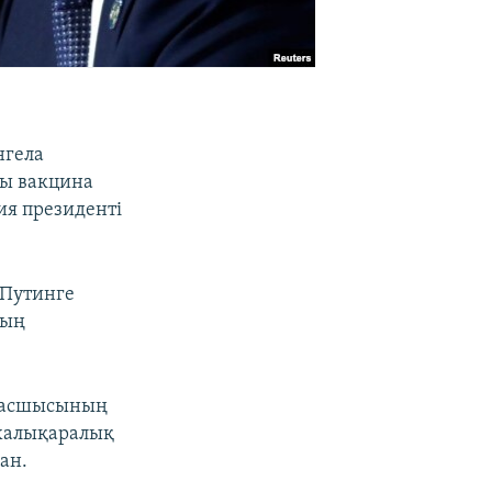
нгела
сы вакцина
ия президенті
 Путинге
ның
 басшысының
 халықаралық
ан.