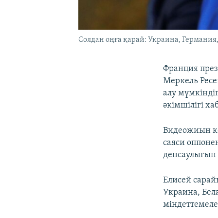
Солдан оңға қарай: Украина, Германия
Франция през
Меркель Ресе
алу мүмкінді
әкімшілігі ха
Видеожиын ке
саяси оппоне
денсаулығын 
Елисей сарай
Украина, Бел
міндеттемелер