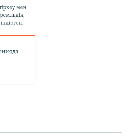
тіркеу мен
Кремльдің
індірген.
онияда