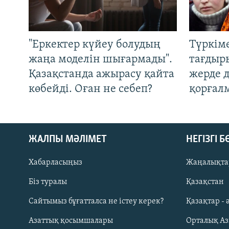
"Еркектер күйеу болудың
Түркім
жаңа моделін шығармады".
тағдыры
Қазақстанда ажырасу қайта
жерде 
көбейді. Оған не себеп?
қорғал
ЖАЛПЫ МӘЛІМЕТ
НЕГІЗГІ 
Хабарласыңыз
Жаңалықта
Біз туралы
Қазақстан
Русский
Сайтымыз бұғатталса не істеу керек?
Қазақтар - 
Азаттық қосымшалары
Орталық А
ЖАЗЫЛЫҢЫЗ