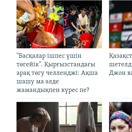
"Басқалар ішпес үшін
Қазақс
төгейік". Қырғызстандағы
шетелді
арақ төгу челленджі: Ақша
Джон ва
шашу ма әлде
жамандықпен күрес пе?