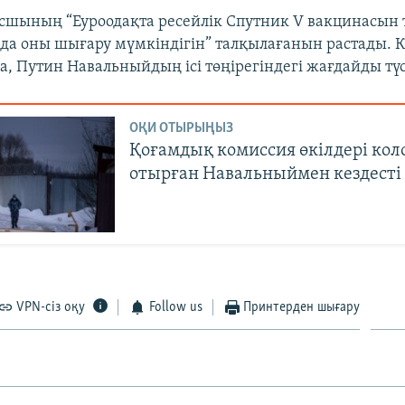
сшының “Еуроодақта ресейлік Спутник V вакцинасын 
да оны шығару мүмкіндігін” талқылағанын растады. 
, Путин Навальныйдың ісі төңірегіндегі жағдайды түс
ОҚИ ОТЫРЫҢЫЗ
Қоғамдық комиссия өкілдері кол
отырған Навальныймен кездесті
VPN-сіз оқу
Follow us
Принтерден шығару