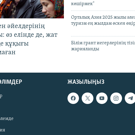
көшірмек"
Орталық Азия 2025 жылы әл
туризм ең жылдам өскен өңі
ен әйелдерінің
: өз елінде де, жат
де құқығы
Білім грант иегерлерінің тізі
жарияланды
маған
БӨЛІМДЕР
ЖАЗЫЛЫҢЫЗ
р
әлемде
зия