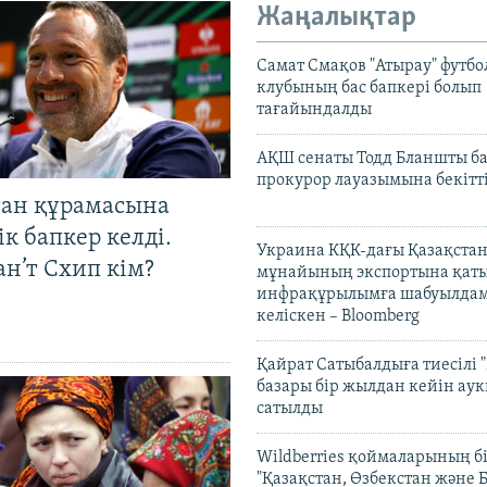
Жаңалықтар
Самат Смақов "Атырау" футбо
клубының бас бапкері болып
тағайындалды
АҚШ сенаты Тодд Бланшты ба
прокурор лауазымына бекітт
тан құрамасына
к бапкер келді.
Украина КҚК-дағы Қазақста
н’т Схип кім?
мұнайының экспортына қаты
инфрақұрылымға шабуылдам
келіскен – Bloomberg
Қайрат Сатыбалдыға тиесілі "
базары бір жылдан кейін ау
сатылды
Wildberries қоймаларының бі
"Қазақстан, Өзбекстан және 