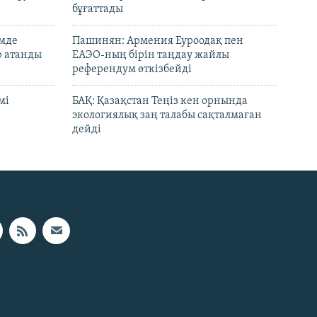
бұғаттады
емде
Пашинян: Армения Еуроодақ пен
р атанды
ЕАЭО-ның бірін таңдау жайлы
референдум өткізбейді
мі
БАҚ: Қазақстан Теңіз кен орнында
экологиялық заң талабы сақталмаған
дейді