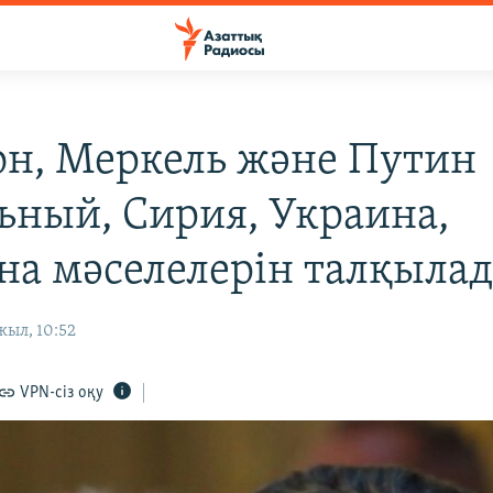
н, Меркель және Путин
ьный, Сирия, Украина,
на мәселелерін талқыла
жыл, 10:52
VPN-сіз оқу