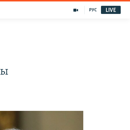
LIVE
РУС
ды