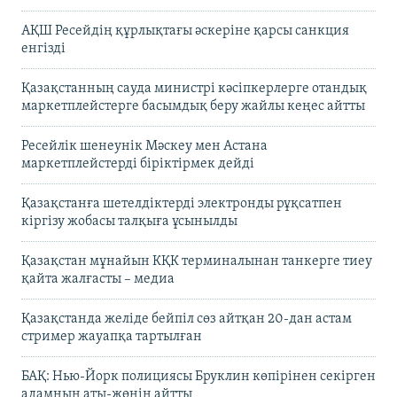
АҚШ Ресейдің құрлықтағы әскеріне қарсы санкция
енгізді
Қазақстанның сауда министрі кәсіпкерлерге отандық
маркетплейстерге басымдық беру жайлы кеңес айтты
Ресейлік шенеунік Мәскеу мен Астана
маркетплейстерді біріктірмек дейді
Қазақстанға шетелдіктерді электронды рұқсатпен
кіргізу жобасы талқыға ұсынылды
Қазақстан мұнайын КҚК терминалынан танкерге тиеу
қайта жалғасты – медиа
Қазақстанда желіде бейпіл сөз айтқан 20-дан астам
стример жауапқа тартылған
БАҚ: Нью-Йорк полициясы Бруклин көпірінен секірген
адамның аты-жөнін айтты