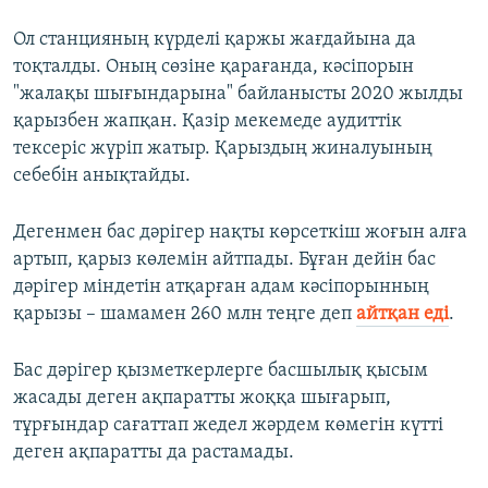
Ол станцияның күрделі қаржы жағдайына да
тоқталды. Оның сөзіне қарағанда, кәсіпорын
"жалақы шығындарына" байланысты 2020 жылды
қарызбен жапқан. Қазір мекемеде аудиттік
тексеріс жүріп жатыр. Қарыздың жиналуының
себебін анықтайды.
Дегенмен бас дәрігер нақты көрсеткіш жоғын алға
артып, қарыз көлемін айтпады. Бұған дейін бас
дәрігер міндетін атқарған адам кәсіпорынның
қарызы – шамамен 260 млн теңге деп
айтқан еді
.
Бас дәрігер қызметкерлерге басшылық қысым
жасады деген ақпаратты жоққа шығарып,
тұрғындар сағаттап жедел жәрдем көмегін күтті
деген ақпаратты да растамады.