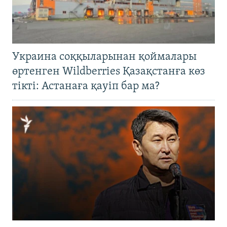
Украина соққыларынан қоймалары
өртенген Wildberries Қазақстанға көз
тікті: Астанаға қауіп бар ма?