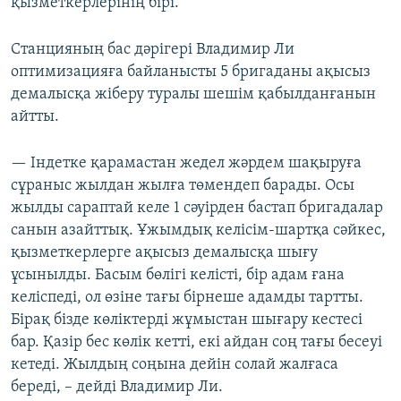
қызметкерлерінің бірі.
Станцияның бас дәрігері Владимир Ли
оптимизацияға байланысты 5 бригаданы ақысыз
демалысқа жіберу туралы шешім қабылданғанын
айтты.
— Індетке қарамастан жедел жәрдем шақыруға
сұраныс жылдан жылға төмендеп барады. Осы
жылды сараптай келе 1 сәуірден бастап бригадалар
санын азайттық. Ұжымдық келісім-шартқа сәйкес,
қызметкерлерге ақысыз демалысқа шығу
ұсынылды. Басым бөлігі келісті, бір адам ғана
келіспеді, ол өзіне тағы бірнеше адамды тартты.
Бірақ бізде көліктерді жұмыстан шығару кестесі
бар. Қазір бес көлік кетті, екі айдан соң тағы бесеуі
кетеді. Жылдың соңына дейін солай жалғаса
береді, – дейді Владимир Ли.