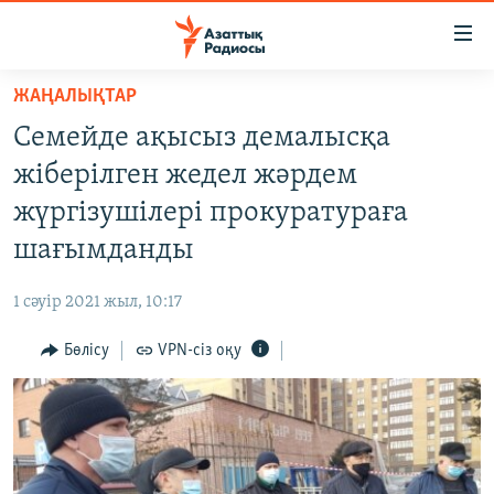
Accessibility
links
Skip
ЖАҢАЛЫҚТАР
to
ЖАҢАЛЫҚТАР
Семейде ақысыз демалысқа
main
САЯСАТ
content
жіберілген жедел жәрдем
AZATTYQTV
Skip
жүргізушілері прокуратураға
to
ҚАҢТАР ОҚИҒАСЫ
шағымданды
main
АДАМ ҚҰҚЫҚТАРЫ
Navigation
1 сәуір 2021 жыл, 10:17
Skip
ӘЛЕУМЕТ
to
Бөлісу
VPN-сіз оқу
ӘЛЕМ
Search
АРНАЙЫ ЖОБАЛАР
Русский