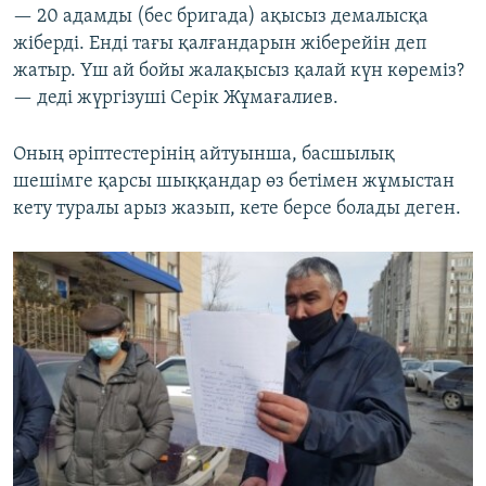
— 20 адамды (бес бригада) ақысыз демалысқа
жіберді. Енді тағы қалғандарын жіберейін деп
жатыр. Үш ай бойы жалақысыз қалай күн көреміз?
— деді жүргізуші Серік Жұмағалиев.
Оның әріптестерінің айтуынша, басшылық
шешімге қарсы шыққандар өз бетімен жұмыстан
кету туралы арыз жазып, кете берсе болады деген.