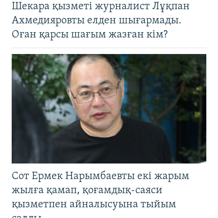
Шекара қызметі журналист Лұқпан
Ахмедияровты елден шығармады.
Оған қарсы шағым жазған кім?
Сот Ермек Нарымбаевты екі жарым
жылға қамап, қоғамдық-саяси
қызметпен айналысуына тыйым