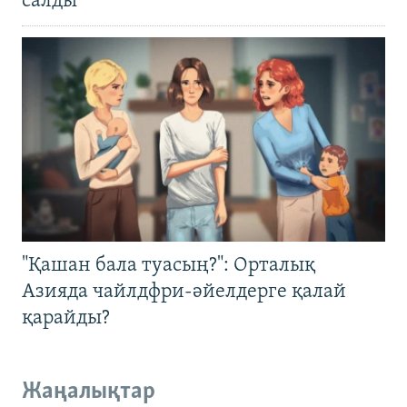
салды
"Қашан бала туасың?": Орталық
Азияда чайлдфри-әйелдерге қалай
қарайды?
Жаңалықтар