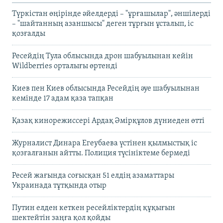
Түркістан өңірінде әйелдерді – "ұрғашылар", әншілерді
– "шайтанның азаншысы" деген тұрғын ұсталып, іс
қозғалды
Ресейдің Тула облысында дрон шабуылынан кейін
Wildberries орталығы өртенді
Киев пен Киев облысында Ресейдің әуе шабуылынан
кемінде 17 адам қаза тапқан
Қазақ кинорежиссері Ардақ Әмірқұлов дүниеден өтті
Журналист Динара Егеубаева үстінен қылмыстық іс
қозғалғанын айтты. Полиция түсініктеме бермеді
Ресей жағында соғысқан 51 елдің азаматтары
Украинада тұтқында отыр
Путин елден кеткен ресейліктердің құқығын
шектейтін заңға қол қойды