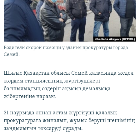
ЖАЗЫЛЫҢЫЗ
Басқа тілдерде
Водители скорой помощи у здания прокуратуры города
Семей.
Шығыс Қазақстан облысы Семей қаласында жедел
жәрдем станциясының жүргізушілері
басшылықтың өздерін ақысыз демалысқа
жібергеніне наразы.
31 наурызда оннан астам жүргізуші қалалық
прокуратураға жиналып, жұмыс беруші шешімінің
заңдылығын тексеруді сұрады.