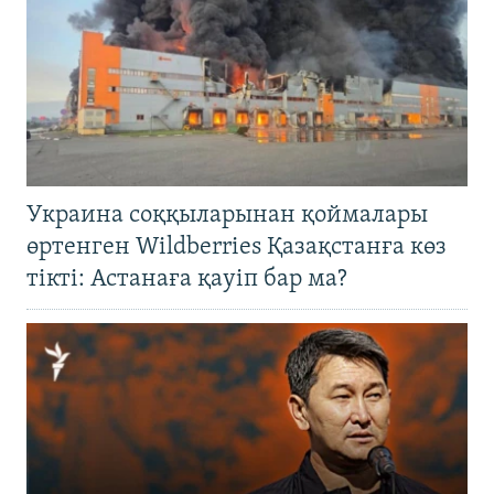
Украина соққыларынан қоймалары
өртенген Wildberries Қазақстанға көз
тікті: Астанаға қауіп бар ма?