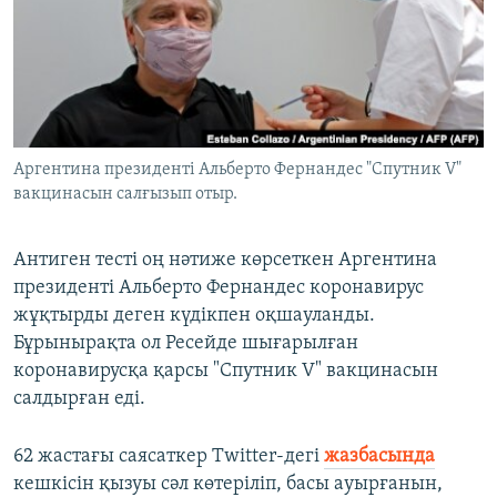
ЖАЗЫЛЫҢЫЗ
Басқа тілдерде
Аргентина президенті Альберто Фернандес "Спутник V"
вакцинасын салғызып отыр.
Антиген тесті оң нәтиже көрсеткен Аргентина
президенті Альберто Фернандес коронавирус
жұқтырды деген күдікпен оқшауланды.
Бұрынырақта ол Ресейде шығарылған
коронавирусқа қарсы "Спутник V" вакцинасын
салдырған еді.
62 жастағы саясаткер Twitter-дегі
жазбасында
кешкісін қызуы сәл көтеріліп, басы ауырғанын,