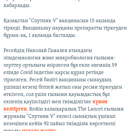
хабарлады.
Қазақстан "Спутник V" вакцинасын 15 ақпанда
тіркеді. Вакциналау науқаны препаратты тіркеуден
бұрын-ақ, 1 ақпанда басталды.
Ресейдің Николай Гамалея атындағы
эпидемиология және микробиология ғылыми-
зерттеу орталығы әзірлеген бұл екпе әлемнің 59
елінде Covid індетіне қарсы құрал ретінде
тіркелген. Ресей билігі вакцинаны сынаудың
үшінші кезеңі бітпей жатып оны ресми тіркеуден
өткізген, сол үшін ғылыми қауымдастық бұл
екпенің қауіпсіздігі мен тиімділігіне
күмән
келтірген.
Кейін халықаралық The Lancet ғылыми
журналы "Спутник V" екпесі сынақтың үшінші
кезеңінен кейін 92 пайыз тиімділік көрсеткені