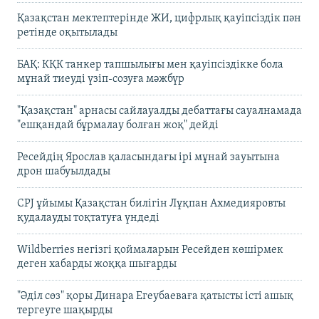
Қазақстан мектептерінде ЖИ, цифрлық қауіпсіздік пән
ретінде оқытылады
БАҚ: КҚК танкер тапшылығы мен қауіпсіздікке бола
мұнай тиеуді үзіп-созуға мәжбүр
"Қазақстан" арнасы сайлауалды дебаттағы сауалнамада
"ешқандай бұрмалау болған жоқ" дейді
Ресейдің Ярослав қаласындағы ірі мұнай зауытына
дрон шабуылдады
CPJ ұйымы Қазақстан билігін Лұқпан Ахмедияровты
қудалауды тоқтатуға үндеді
Wildberries негізгі қоймаларын Ресейден көшірмек
деген хабарды жоққа шығарды
"Әділ сөз" қоры Динара Егеубаеваға қатысты істі ашық
тергеуге шақырды