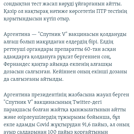
сондықтан тест жасап көруді ұйғарғанын айтты.
Қазір ол нақтырақ нәтиже көрсететін ПТР тестінің
қорытындысын күтіп отыр.
Аргентина — "Спутник V" вакцинасын қолдануды
алғаш болып мақұлдаған елдердің бірі. Елдің
реттеуші органдары препаратты 60-тан асқан
адамдарға қолдануға рұқсат бергеннен соң,
Фернандес қаңтар айында екпенің алғашқы
дозасын салғызған. Кейіннен оның екінші дозаны
да салғызғаны айтылды.
Аргентина президентінің жазбасына жауап берген
"Спутник V" вакцинасының Twitter-дегі
парақшасы болған жайтқа қынжылатынын айтты
және әзірлеушілердің тұжырымы бойынша, бұл
екпе адамды Covid жұқтырудан 91,6 пайыз, ал оның
ауыр салдарынан 100 пайыз қорғайтынын