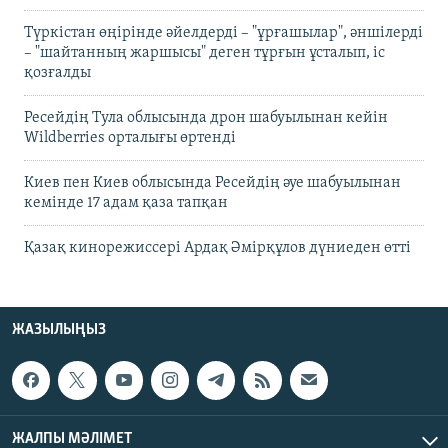
Түркістан өңірінде әйелдерді – "ұрғашылар", әншілерді
– "шайтанның жаршысы" деген тұрғын ұсталып, іс
қозғалды
Ресейдің Тула облысында дрон шабуылынан кейін
Wildberries орталығы өртенді
Киев пен Киев облысында Ресейдің әуе шабуылынан
кемінде 17 адам қаза тапқан
Қазақ кинорежиссері Ардақ Әмірқұлов дүниеден өтті
ЖАЗЫЛЫҢЫЗ
ЖАЛПЫ МӘЛІМЕТ