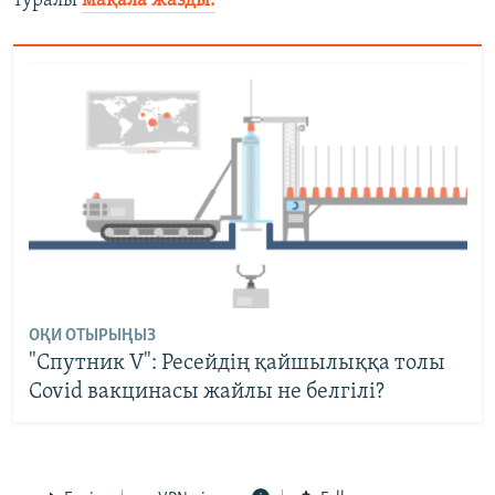
туралы
мақала жазды.
ОҚИ ОТЫРЫҢЫЗ
"Спутник V": Ресейдің қайшылыққа толы
Covid вакцинасы жайлы не белгілі?