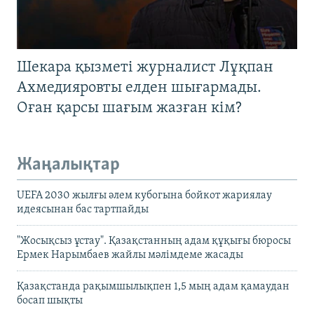
Шекара қызметі журналист Лұқпан
Ахмедияровты елден шығармады.
Оған қарсы шағым жазған кім?
Жаңалықтар
UEFA 2030 жылғы әлем кубогына бойкот жариялау
идеясынан бас тартпайды
"Жосықсыз ұстау". Қазақстанның адам құқығы бюросы
Ермек Нарымбаев жайлы мәлімдеме жасады
Қазақстанда рақымшылықпен 1,5 мың адам қамаудан
босап шықты