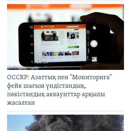
OCCRP: Азаттық пен "Мониториға"
фейк шағым үндістандық,
пәкістандық аккаунттар арқылы
жасалған