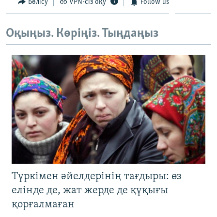
Бөлісу
VPN-сіз оқу
Follow us
Оқыңыз. Көріңіз. Тыңдаңыз
Түркімен әйелдерінің тағдыры: өз
елінде де, жат жерде де құқығы
қорғалмаған