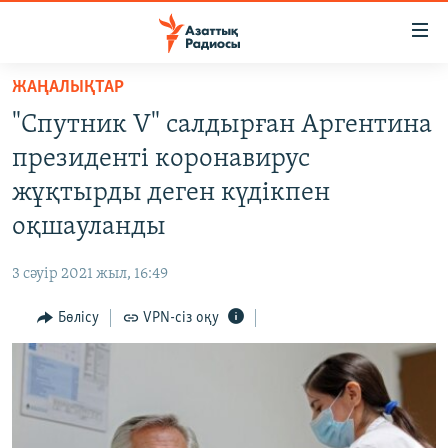
Accessibility
links
Skip
ЖАҢАЛЫҚТАР
to
ЖАҢАЛЫҚТАР
"Спутник V" салдырған Аргентина
main
САЯСАТ
content
президенті коронавирус
AZATTYQTV
Skip
жұқтырды деген күдікпен
to
ҚАҢТАР ОҚИҒАСЫ
оқшауланды
main
АДАМ ҚҰҚЫҚТАРЫ
Navigation
3 сәуір 2021 жыл, 16:49
Skip
ӘЛЕУМЕТ
to
Бөлісу
VPN-сіз оқу
ӘЛЕМ
Search
АРНАЙЫ ЖОБАЛАР
Русский