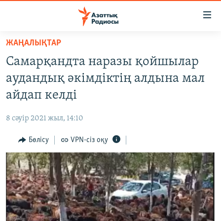
Accessibility
links
Skip
ЖАҢАЛЫҚТАР
to
ЖАҢАЛЫҚТАР
Самарқандта наразы қойшылар
main
САЯСАТ
content
аудандық әкімдіктің алдына мал
AZATTYQTV
Skip
айдап келді
to
ҚАҢТАР ОҚИҒАСЫ
main
8 сәуір 2021 жыл, 14:10
АДАМ ҚҰҚЫҚТАРЫ
Navigation
Skip
Бөлісу
VPN-сіз оқу
ӘЛЕУМЕТ
to
ӘЛЕМ
Search
АРНАЙЫ ЖОБАЛАР
Русский