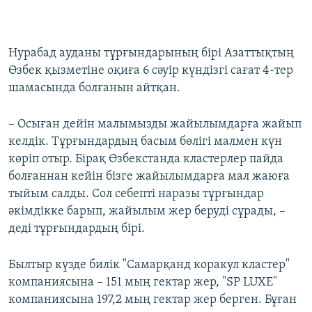
Нурабад ауданы тұрғындарының бірі Азаттықтың
Өзбек қызметіне оқиға 6 сәуір күндізгі сағат 4-тер
шамасында болғанын айтқан.
– Осыған дейін малымызды жайылымдарға жайып
келдік. Тұрғындардың басым бөлігі малмен күн
көріп отыр. Бірақ Өзбекстанда кластерлер пайда
болғаннан кейін бізге жайылымдарға мал жаюға
тыйым салды. Сол себепті наразы тұрғындар
әкімдікке барып, жайылым жер беруді сұрады, –
деді тұрғындардың бірі.
Былтыр күзде билік "Самарқанд коракул кластер"
компаниясына – 151 мың гектар жер, "SP LUXE"
компаниясына 197,2 мың гектар жер берген. Бұған