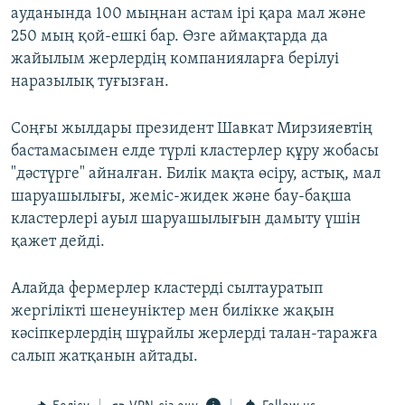
ауданында 100 мыңнан астам ірі қара мал және
250 мың қой-ешкі бар. Өзге аймақтарда да
жайылым жерлердің компанияларға берілуі
наразылық туғызған.
Соңғы жылдары президент Шавкат Мирзияевтің
бастамасымен елде түрлі кластерлер құру жобасы
"дәстүрге" айналған. Билік мақта өсіру, астық, мал
шаруашылығы, жеміс-жидек және бау-бақша
кластерлері ауыл шаруашылығын дамыту үшін
қажет дейді.
Алайда фермерлер кластерді сылтауратып
жергілікті шенеуніктер мен билікке жақын
кәсіпкерлердің шұрайлы жерлерді талан-таражға
салып жатқанын айтады.