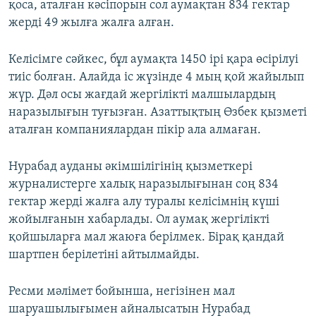
қоса, аталған кәсіпорын сол аумақтан 834 гектар
жерді 49 жылға жалға алған.
Келісімге сәйкес, бұл аумақта 1450 ірі қара өсірілуі
тиіс болған. Алайда іс жүзінде 4 мың қой жайылып
жүр. Дәл осы жағдай жергілікті малшылардың
наразылығын туғызған. Азаттықтың Өзбек қызметі
аталған компаниялардан пікір ала алмаған.
Нурабад ауданы әкімшілігінің қызметкері
журналистерге халық наразылығынан соң 834
гектар жерді жалға алу туралы келісімнің күші
жойылғанын хабарлады. Ол аумақ жергілікті
қойшыларға мал жаюға берілмек. Бірақ қандай
шартпен берілетіні айтылмайды.
Ресми мәлімет бойынша, негізінен мал
шаруашылығымен айналысатын Нурабад