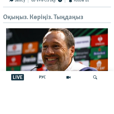
Бөлісу
VPN-сіз оқу
Follow us
Оқыңыз. Көріңіз. Тыңдаңыз
LIVE
РУС
Қазақстан құрамасына шетелдік
бапкер келді. Джон ван’т Схип кім?
İздеу