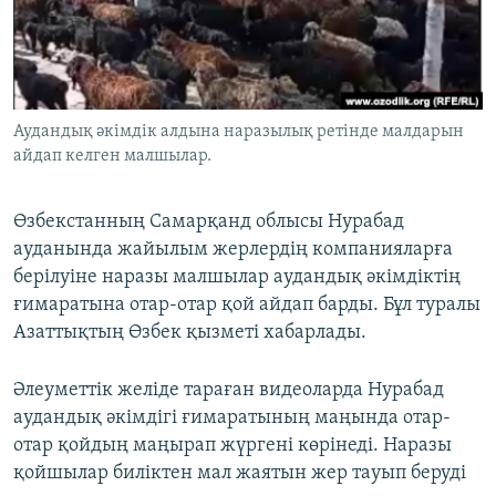
ЖАЗЫЛЫҢЫЗ
Басқа тілдерде
Аудандық әкімдік алдына наразылық ретінде малдарын
айдап келген малшылар.
Өзбекстанның Самарқанд облысы Нурабад
ауданында жайылым жерлердің компанияларға
берілуіне наразы малшылар аудандық әкімдіктің
ғимаратына отар-отар қой айдап барды. Бұл туралы
Азаттықтың Өзбек қызметі хабарлады.
Әлеуметтік желіде тараған видеоларда Нурабад
аудандық әкімдігі ғимаратының маңында отар-
отар қойдың маңырап жүргені көрінеді. Наразы
қойшылар биліктен мал жаятын жер тауып беруді