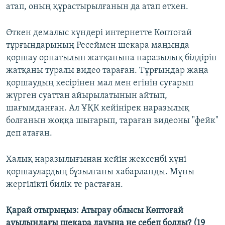
атап, оның құрастырылғанын да атап өткен.
Өткен демалыс күндері интернетте Көптоғай
тұрғындарының Ресеймен шекара маңында
қоршау орнатылып жатқанына наразылық білдіріп
жатқаны туралы видео тараған. Тұрғындар жаңа
қоршаудың кесірінен мал мен егінін суғарып
жүрген суаттан айырылатынын айтып,
шағымданған. Ал ҰҚК кейінірек наразылық
болғанын жоққа шығарып, тараған видеоны "фейк"
деп атаған.
Халық наразылығынан кейін жексенбі күні
қоршаулардың бұзылғаны хабарланды. Мұны
жергілікті билік те растаған.
Қарай отырыңыз: Атырау облысы Көптоғай
ауылындағы шекара дауына не себеп болды? (19