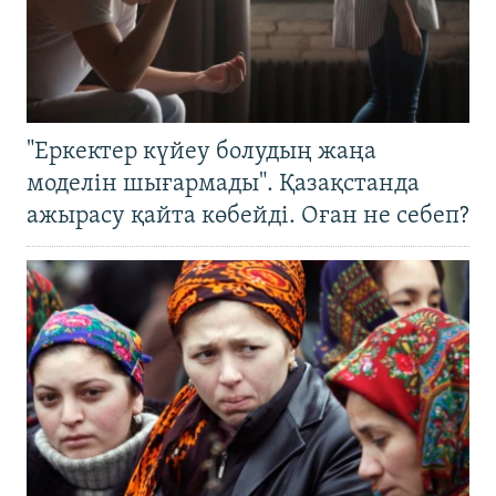
"Еркектер күйеу болудың жаңа
моделін шығармады". Қазақстанда
ажырасу қайта көбейді. Оған не себеп?