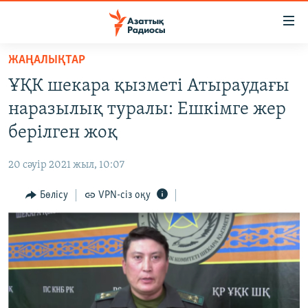
Accessibility
links
Skip
ЖАҢАЛЫҚТАР
to
ЖАҢАЛЫҚТАР
ҰҚК шекара қызметі Атыраудағы
main
САЯСАТ
content
наразылық туралы: Ешкімге жер
AZATTYQTV
Skip
берілген жоқ
to
ҚАҢТАР ОҚИҒАСЫ
main
20 сәуір 2021 жыл, 10:07
АДАМ ҚҰҚЫҚТАРЫ
Navigation
Skip
Бөлісу
VPN-сіз оқу
ӘЛЕУМЕТ
to
ӘЛЕМ
Search
АРНАЙЫ ЖОБАЛАР
Русский