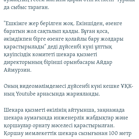
да сыбыс тараған.
"Ешкімге жер берілген жоқ. Екіншіден, өзенге
баратын жол сақталып қалды. Бұған қоса,
әкімдікпен бірге өзенге қолайлы бару жолдары
қарастырылады" деді дүйсенбі күні ұлттық
қауіпсіздік комитеті шекара қызметі
директорының бірінші орынбасары Айдар
Аймурзин.
Оның видеомәлімдемесі дүйсенбі күні кешке ҰҚК-
ның Youtube арнасында жарияланды.
Шекара қызметі өкілінің айтуынша, заңнамада
шекара аумағында инженерлік жабдықтар және
қоршаулар орнату мәселесі қарастырылған.
Қоршау мемлекеттік шекара сызығынан 100 метр