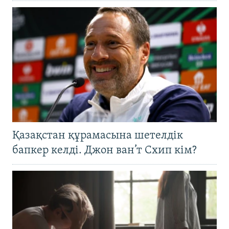
Қазақстан құрамасына шетелдік
бапкер келді. Джон ван’т Схип кім?