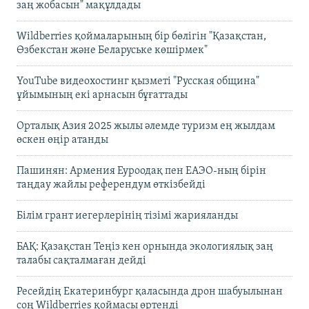
заң жобасын" мақұлдады
Wildberries қоймаларының бір бөлігін "Қазақстан,
Өзбекстан және Беларуське көшірмек"
YouTube видеохостинг қызметі "Русская община"
ұйымының екі арнасын бұғаттады
Орталық Азия 2025 жылы әлемде туризм ең жылдам
өскен өңір атанды
Пашинян: Армения Еуроодақ пен ЕАЭО-ның бірін
таңдау жайлы референдум өткізбейді
Білім грант иегерлерінің тізімі жарияланды
БАҚ: Қазақстан Теңіз кен орнында экологиялық заң
талабы сақталмаған дейді
Ресейдің Екатеринбург қаласында дрон шабуылынан
соң Wildberries қоймасы өртенді