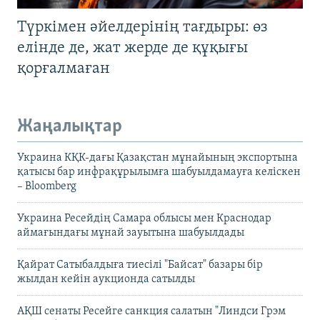
Түркімен әйелдерінің тағдыры: өз
елінде де, жат жерде де құқығы
қорғалмаған
Жаңалықтар
Украина КҚК-дағы Қазақстан мұнайының экспортына
қатысы бар инфрақұрылымға шабуылдамауға келіскен
– Bloomberg
Украина Ресейдің Самара облысы мен Краснодар
аймағындағы мұнай зауытына шабуылдады
Қайрат Сатыбалдыға тиесілі "Байсат" базары бір
жылдан кейін аукционда сатылды
АҚШ сенаты Ресейге санкция салатын "Линдси Грэм