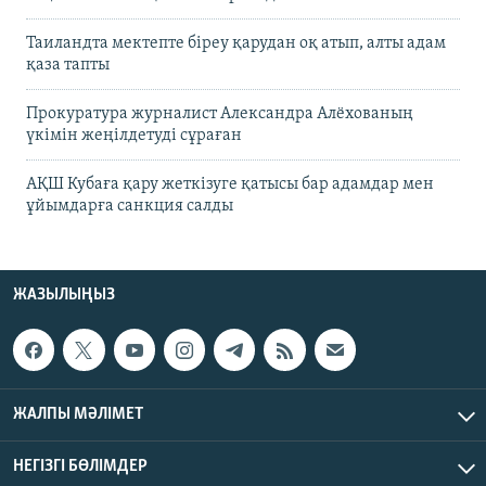
Таиландта мектепте біреу қарудан оқ атып, алты адам
қаза тапты
Прокуратура журналист Александра Алёхованың
үкімін жеңілдетуді сұраған
АҚШ Кубаға қару жеткізуге қатысы бар адамдар мен
ұйымдарға санкция салды
ЖАЗЫЛЫҢЫЗ
ЖАЛПЫ МӘЛІМЕТ
НЕГІЗГІ БӨЛІМДЕР