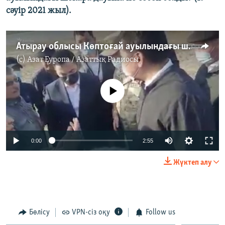
сәуір 2021 жыл).
Атырау облысы Көптоғай ауылындағы шекара дауына не себеп болды?
(c)
Азат Еуропа / Азаттық Радиосы
No media source currently available
Auto
0:00
2:55
240p
Жүктеп алу
360p
Auto
240p
360p
480p
480p
720p
Бөлісу
VPN-сіз оқу
Follow us
720p
1080p