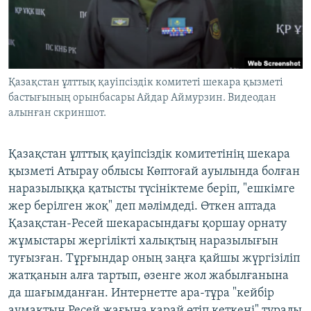
ЖАЗЫЛЫҢЫЗ
Басқа тілдерде
Қазақстан ұлттық қауіпсіздік комитеті шекара қызметі
бастығының орынбасары Айдар Аймурзин. Видеодан
алынған скриншот.
Қазақстан ұлттық қауіпсіздік комитетінің шекара
қызметі Атырау облысы Көптоғай ауылында болған
наразылыққа қатысты түсініктеме беріп, "ешкімге
жер берілген жоқ" деп мәлімдеді. Өткен аптада
Қазақстан-Ресей шекарасындағы қоршау орнату
жұмыстары жергілікті халықтың наразылығын
туғызған. Тұрғындар оның заңға қайшы жүргізіліп
жатқанын алға тартып, өзенге жол жабылғанына
да шағымданған. Интернетте ара-тұра "кейбір
аумақтың Ресей жағына қарай өтіп кеткені" туралы