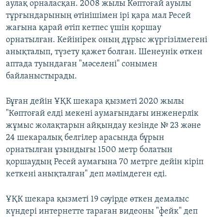
аулақ орналасқан. 2008 жылы Көптоғай ауылы
тұрғындарының өтінішімен ірі қара мал Ресей
жағына қарай өтіп кетпес үшін қоршау
орнатылған. Кейінірек оның дұрыс жүргізілмегені
анықталып, түзету қажет болған. Шенеунік өткен
аптада туындаған "мәселені" сонымен
байланыстырады.
Бұған дейін ҰҚК шекара қызметі 2020 жылы
"Көптоғай елді мекені аумағындағы инженерлік
жұмыс жолақтарын айқындау кезінде № 23 және
24 шекаралық белгілер арасында бұрын
орнатылған ұзындығы 1500 метр болатын
қоршаудың Ресей аумағына 70 метрге дейін кіріп
кеткені анықталған" деп мәлімдеген еді.
ҰҚК шекара қызметі 19 сәуірде өткен демалыс
күндері интернетте тараған видеоны "фейк" деп