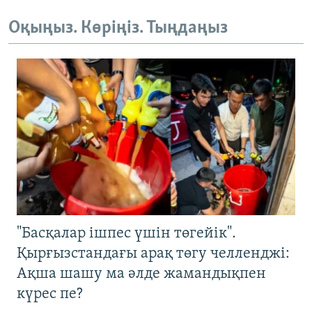
1080p
Оқыңыз. Көріңіз. Тыңдаңыз
"Басқалар ішпес үшін төгейік".
Қырғызстандағы арақ төгу челленджі:
Ақша шашу ма әлде жамандықпен
күрес пе?