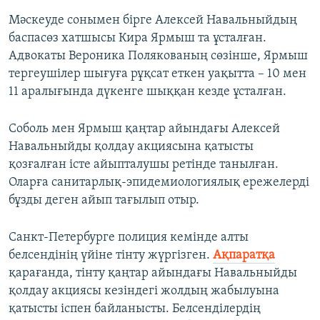
Мәскеуде сонымен бірге Алексей Навальныйдың
баспасөз хатшысы Кира Ярмыш та ұсталған.
Адвокаты Вероника Полякованың сөзінше, Ярмыш
тергеушілер шығуға рұқсат еткен уақытта – 10 мен
11 аралығында дүкенге шыққан кезде ұсталған.
Соболь мен Ярмыш қаңтар айындағы Алексей
Навальныйды қолдау акциясына қатысты
қозғалған істе айыпталушы ретінде танылған.
Оларға санитарлық-эпидемиологиялық ережелерді
бұзды деген айып тағылып отыр.
Санкт-Петербурге полиция кемінде алты
белсендінің үйіне тінту жүргізген.
Ақпаратқа
қарағанда, тінту қаңтар айындағы Навальныйды
қолдау акциясы кезіндегі жолдың жабылуына
қатысты іспен байланысты. Белсенділердің