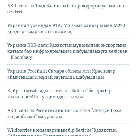
АҚШ сенаты Тодд Бланшты бас прокурор лауазымына
бекітті
Украина Түркиядан ATACMS зымырандары мен M270
қондырғыларын сатып алмақ
Украина КҚК-дағы Қазақстан мұнайының экспортына
қатысы бар инфрақұрылымға шабуылдамауға келіскен
– Bloomberg
Украина Ресейдің Самара облысы мен Краснодар
аймағындағы мұнай зауытына шабуылдады
Қайрат Сатыбалдыға тиесілі "Байсат" базары бір
жылдан кейін аукционда сатылды
АҚШ сенаты Ресейге санкция салатын "Линдси Грэм
заң жобасын" мақұлдады
Wildberries қоймаларының бір бөлігін "Қазақстан,