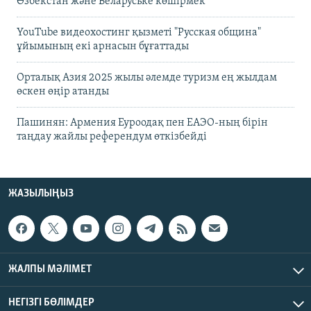
Өзбекстан және Беларуське көшірмек"
YouTube видеохостинг қызметі "Русская община"
ұйымының екі арнасын бұғаттады
Орталық Азия 2025 жылы әлемде туризм ең жылдам
өскен өңір атанды
Пашинян: Армения Еуроодақ пен ЕАЭО-ның бірін
таңдау жайлы референдум өткізбейді
ЖАЗЫЛЫҢЫЗ
ЖАЛПЫ МӘЛІМЕТ
НЕГІЗГІ БӨЛІМДЕР