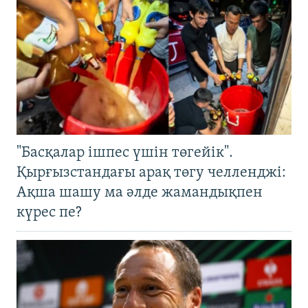
"Басқалар ішпес үшін төгейік".
Қырғызстандағы арақ төгу челленджі:
Ақша шашу ма әлде жамандықпен
күрес пе?