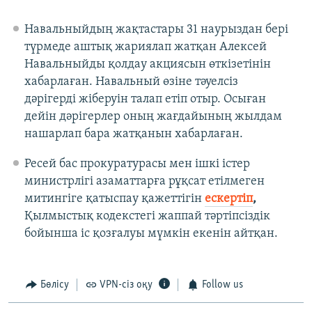
Навальныйдың жақтастары 31 наурыздан бері
түрмеде аштық жариялап жатқан Алексей
Навальныйды қолдау акциясын өткізетінін
хабарлаған. Навальный өзіне тәуелсіз
дәрігерді жіберуін талап етіп отыр. Осыған
дейін дәрігерлер оның жағдайының жылдам
нашарлап бара жатқанын хабарлаған.
Ресей бас прокуратурасы мен ішкі істер
министрлігі азаматтарға рұқсат етілмеген
митингіге қатыспау қажеттігін
ескертіп
,
Қылмыстық кодекстегі жаппай тәртіпсіздік
бойынша іс қозғалуы мүмкін екенін айтқан.
Бөлісу
VPN-сіз оқу
Follow us