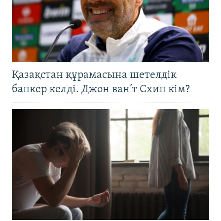
Қазақстан құрамасына шетелдік
бапкер келді. Джон ван’т Схип кім?