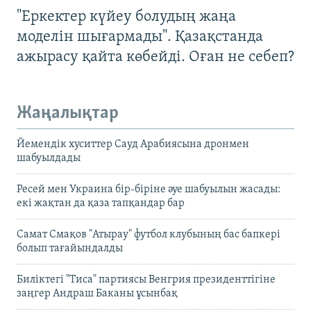
"Еркектер күйеу болудың жаңа
моделін шығармады". Қазақстанда
ажырасу қайта көбейді. Оған не себеп?
Жаңалықтар
Йемендік хуситтер Сауд Арабиясына дронмен
шабуылдады
Ресей мен Украина бір-біріне әуе шабуылын жасады:
екі жақтан да қаза тапқандар бар
Самат Смақов "Атырау" футбол клубының бас бапкері
болып тағайындалды
Биліктегі "Тиса" партиясы Венгрия президенттігіне
заңгер Андраш Баканы ұсынбақ