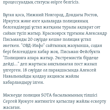
процессуалдық статусы әзірге белгісіз.
Бұған қоса, Нижний Новгород, Дондағы Ростов,
Иркутск және өзге қалаларда полицияның
белсенділерді ұстап жатқаны туралы ақпарат сәт
сайын түсіп жатыр. Красноярск тұрғыны Александр
Письманды 20 сәуірде кешке полиция ұстап
әкеткен. "ОВД-Инфо" сайтының жазуынша, содан
бері белсендіден хабар жоқ. Письман Фейсбукта
"Полицияға апара жатыр. Экстремистік бірдеңе
дейді..." деп жартысы аяқталмаған пост жазып
үлгерген. 18 сәуірде ол парақшасында Алексей
Навальныйды қолдау акциясы жайлы
хабарландыру ілген.
Мәскеуде полиция SOTA басылымының тілшісі
Сергей Куокуге митингіге қатыспау жайлы ескерту
жасаған.