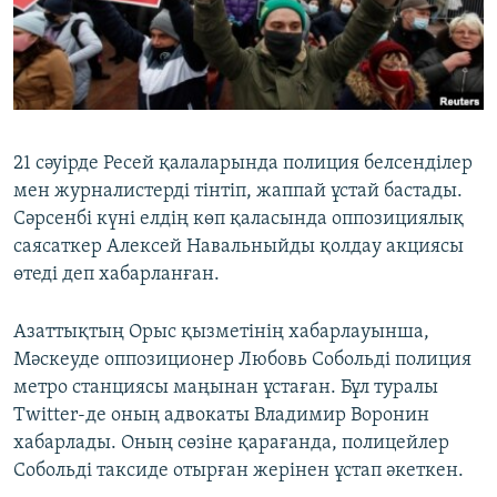
ЖАЗЫЛЫҢЫЗ
Басқа тілдерде
21 сәуірде Ресей қалаларында полиция белсенділер
мен журналистерді тінтіп, жаппай ұстай бастады.
Сәрсенбі күні елдің көп қаласында оппозициялық
саясаткер Алексей Навальныйды қолдау акциясы
өтеді деп хабарланған.
Азаттықтың Орыс қызметінің хабарлауынша,
Мәскеуде оппозиционер Любовь Собольді полиция
метро станциясы маңынан ұстаған. Бұл туралы
Twitter-де оның адвокаты Владимир Воронин
хабарлады. Оның сөзіне қарағанда, полицейлер
Собольді таксиде отырған жерінен ұстап әкеткен.