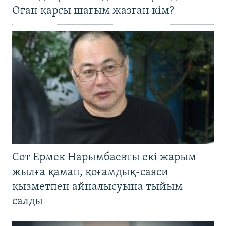
Оған қарсы шағым жазған кім?
Сот Ермек Нарымбаевты екі жарым
жылға қамап, қоғамдық-саяси
қызметпен айналысуына тыйым
салды