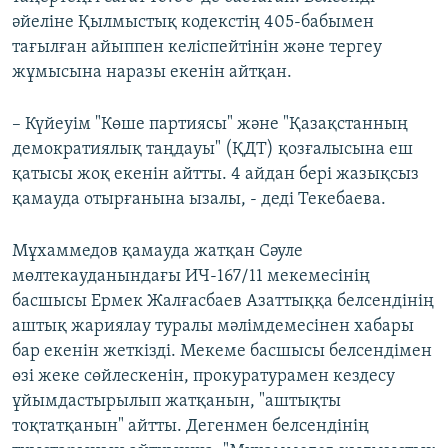
әйеліне Қылмыстық кодекстің 405-бабымен
тағылған айыппен келіспейтінін және тергеу
жұмысына наразы екенін айтқан.
– Күйеуім "Көше партиясы" және "Қазақстанның
демократиялық таңдауы" (ҚДТ) қозғалысына еш
қатысы жоқ екенін айтты. 4 айдан бері жазықсыз
қамауда отырғанына ызалы, - деді Текебаева.
Мұхаммедов қамауда жатқан Сәуле
мөлтекауданындағы ИЧ-167/11 мекемесінің
басшысы Ермек Жалғасбаев Азаттыққа белсендінің
аштық жариялау туралы мәлімдемесінен хабары
бар екенін жеткізді. Мекеме басшысы белсендімен
өзі жеке сөйлескенін, прокуратурамен кездесу
ұйымдастырылып жатқанын, "аштықты
тоқтатқанын" айтты. Дегенмен белсендінің