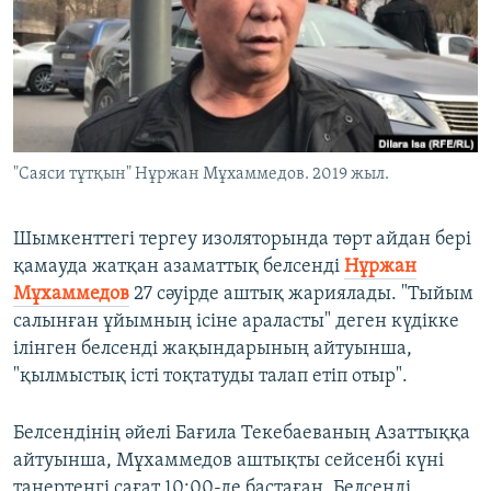
ЖАЗЫЛЫҢЫЗ
Басқа тілдерде
"Саяси тұтқын" Нұржан Мұхаммедов. 2019 жыл.
Шымкенттегі тергеу изоляторында төрт айдан бері
қамауда жатқан азаматтық белсенді
Нұржан
Мұхаммедов
27 сәуірде аштық жариялады. "Тыйым
салынған ұйымның ісіне араласты" деген күдікке
ілінген белсенді жақындарының айтуынша,
"қылмыстық істі тоқтатуды талап етіп отыр".
Белсендінің әйелі Бағила Текебаеваның Азаттыққа
айтуынша, Мұхаммедов аштықты сейсенбі күні
таңертеңгі сағат 10:00-де бастаған. Белсенді