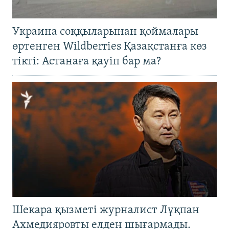
Украина соққыларынан қоймалары
өртенген Wildberries Қазақстанға көз
тікті: Астанаға қауіп бар ма?
Шекара қызметі журналист Лұқпан
Ахмедияровты елден шығармады.