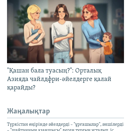
"Қашан бала туасың?": Орталық
Азияда чайлдфри-әйелдерге қалай
қарайды?
Жаңалықтар
Түркістан өңірінде әйелдерді – "ұрғашылар", әншілерді
– "шайтанның азаншысы" деген тұрғын ұсталып, іс