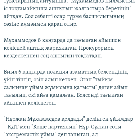
туыстарының айтуынша, "Мұхаммедов қылмыстық
іс тоқтамайынша аштығын жалғастыра беретінін"
айтқан. Сол себепті олар түрме басшылығының
сөзіне күмәнмен қарап отыр.
Мұхаммедов 8 қаңтарда да тағылған айыппен
келіспей аштық жариялаған. Прокурормен
кездескеннен соң аштығын тоқтатқан.
Биыл 6 қаңтарда полиция азаматтық белсендінің
үйін тінтіп, өзін алып кеткен. Оған "тыйым
салынған ұйым жұмысына қатысты" деген айып
тағылып, екі айға қамалған. Белсенді тағылған
айыппен келіспеген.
"Нұржан Мұхаммедов қолдады" делінген ұйымдар
– ҚДТ мен "Көше партиясын" Нұр-Сұлтан соты
"экстремистік ұйым" деп таныған, ал