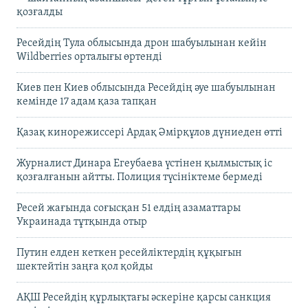
қозғалды
Ресейдің Тула облысында дрон шабуылынан кейін
Wildberries орталығы өртенді
Киев пен Киев облысында Ресейдің әуе шабуылынан
кемінде 17 адам қаза тапқан
Қазақ кинорежиссері Ардақ Әмірқұлов дүниеден өтті
Журналист Динара Егеубаева үстінен қылмыстық іс
қозғалғанын айтты. Полиция түсініктеме бермеді
Ресей жағында соғысқан 51 елдің азаматтары
Украинада тұтқында отыр
Путин елден кеткен ресейліктердің құқығын
шектейтін заңға қол қойды
АҚШ Ресейдің құрлықтағы әскеріне қарсы санкция