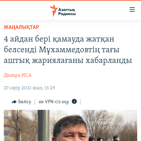
Accessibility
links
Skip
ЖАҢАЛЫҚТАР
to
ЖАҢАЛЫҚТАР
4 айдан бері қамауда жатқан
main
САЯСАТ
content
белсенді Мұхаммедовтің тағы
AZATTYQTV
Skip
аштық жариялағаны хабарланды
to
ҚАҢТАР ОҚИҒАСЫ
main
Дилара ИСА
АДАМ ҚҰҚЫҚТАРЫ
Navigation
Skip
27 сәуір 2021 жыл, 15:29
ӘЛЕУМЕТ
to
ӘЛЕМ
Бөлісу
VPN-сіз оқу
Search
АРНАЙЫ ЖОБАЛАР
Русский