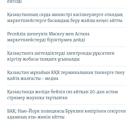
енгізді
Қазақстанның сауда министрі кәсіпкерлерге отандық
маркетплейстерге басымдық беру жайлы кеңес айтты
Ресейлік шенеунік Мәскеу мен Астана
маркетплейстерді біріктірмек дейді
Қазақстанға шетелдіктерді электронды рұқсатпен
кіргізу жобасы талқыға ұсынылды
Қазақстан мұнайын КҚК терминалынан танкерге тиеу
қайта жалғасты – медиа
Қазақстанда желіде бейпіл сөз айтқан 20-дан астам
стример жауапқа тартылған
БАҚ: Нью-Йорк полициясы Бруклин көпірінен секірген
адамның аты-жөнін айтты