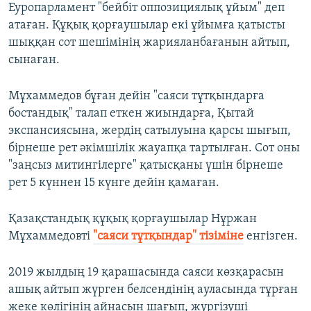
Еуропарламент "бейбіт оппозициялық ұйым" деп
атаған. Құқық қорғаушылар екі ұйымға қатысты
шыққан сот шешімінің жарияланбағанын айтып,
сынаған.
Мұхаммедов бұған дейін "саяси тұтқындарға
бостандық" талап еткен жиындарға, Қытай
экспансиясына, жердің сатылуына қарсы шығып,
бірнеше рет әкімшілік жауапқа тартылған. Сот оны
"заңсыз митингілерге" қатысқаны үшін бірнеше
рет 5 күннен 15 күнге дейін қамаған.
Қазақстандық құқық қорғаушылар Нұржан
Мұхаммедовті
"саяси тұтқындар" тізіміне
енгізген.
2019 жылдың 19 қарашасында саяси көзқарасын
ашық айтып жүрген белсендінің ауласында тұрған
жеке көлігінің айнасын шағып, жүргізуші