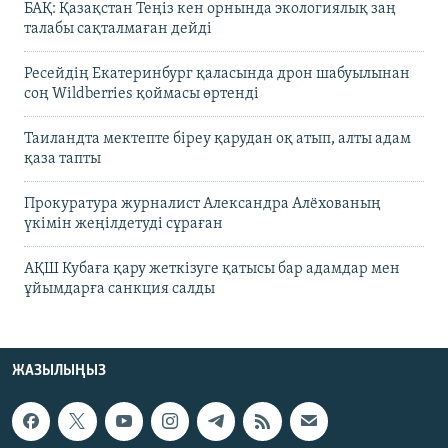
БАҚ: Қазақстан Теңіз кен орнында экологиялық заң
талабы сақталмаған дейді
Ресейдің Екатеринбург қаласында дрон шабуылынан
соң Wildberries қоймасы өртенді
Таиландта мектепте біреу қарудан оқ атып, алты адам
қаза тапты
Прокуратура журналист Александра Алёхованың
үкімін жеңілдетуді сұраған
АҚШ Кубаға қару жеткізуге қатысы бар адамдар мен
ұйымдарға санкция салды
ЖАЗЫЛЫҢЫЗ