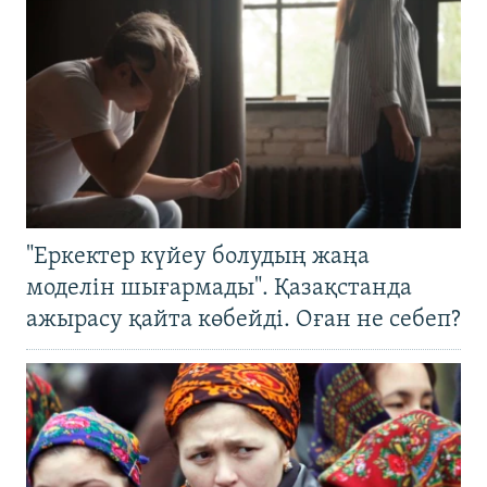
"Еркектер күйеу болудың жаңа
моделін шығармады". Қазақстанда
ажырасу қайта көбейді. Оған не себеп?