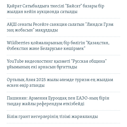
Қайрат Сатыбалдыға тиесілі "Байсат" базары бір
жылдан кейін аукционда сатылды
АҚШ сенаты Ресейге санкция салатын "Линдси Грэм
заң жобасын" мақұлдады
Wildberries қоймаларының бір бөлігін "Қазақстан,
Өзбекстан және Беларуське көшірмек"
YouTube видеохостинг қызметі "Русская община"
ұйымының екі арнасын бұғаттады
Орталық Азия 2025 жылы әлемде туризм ең жылдам
өскен өңір атанды
Пашинян: Армения Еуроодақ пен ЕАЭО-ның бірін
таңдау жайлы референдум өткізбейді
Білім грант иегерлерінің тізімі жарияланды