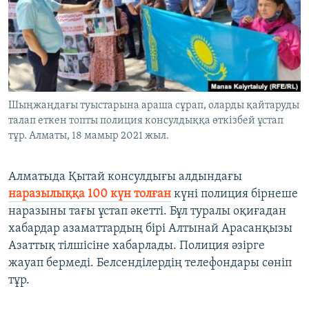
ЖАЗЫЛЫҢЫЗ
Басқа тілдерде
Шыңжаңдағы туыстарына араша сұрап, оларды қайтаруды
талап еткен топты полиция консулдыққа өткізбей ұстап
тұр. Алматы, 18 мамыр 2021 жыл.
Алматыда Қытай консулдығы алдындағы
наразылыққа 100 күн толған
күні полиция бірнеше
наразыны тағы ұстап әкетті. Бұл туралы оқиғадан
хабардар азаматтардың бірі Алтынай Арасанқызы
Азаттық тілшісіне хабарлады. Полиция әзірге
жауап бермеді. Белсенділердің телефондары сөніп
тұр.