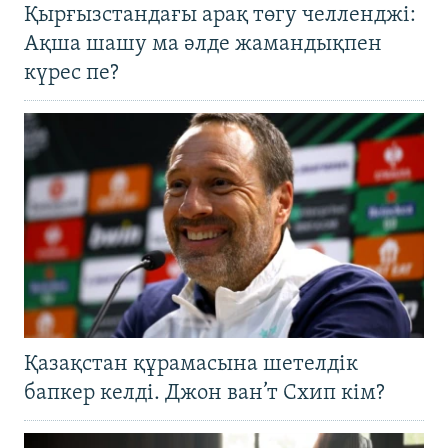
Қырғызстандағы арақ төгу челленджі:
Ақша шашу ма әлде жамандықпен
күрес пе?
Қазақстан құрамасына шетелдік
бапкер келді. Джон ван’т Схип кім?