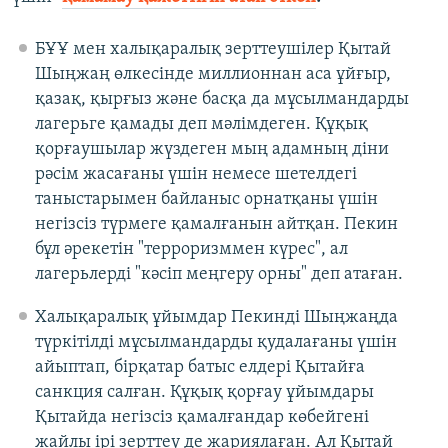
БҰҰ мен халықаралық зерттеушілер Қытай
Шыңжаң өлкесінде миллионнан аса ұйғыр,
қазақ, қырғыз және басқа да мұсылмандарды
лагерьге қамады деп мәлімдеген. Құқық
қорғаушылар жүздеген мың адамның діни
рәсім жасағаны үшін немесе шетелдегі
таныстарымен байланыс орнатқаны үшін
негізсіз түрмеге қамалғанын айтқан. Пекин
бұл әрекетін "терроризммен күрес", ал
лагерьлерді "кәсіп меңгеру орны" деп атаған.
Халықаралық ұйымдар Пекинді Шыңжаңда
түркітілді мұсылмандарды қудалағаны үшін
айыптап, бірқатар батыс елдері Қытайға
санкция салған. Құқық қорғау ұйымдары
Қытайда негізсіз қамалғандар көбейгені
жайлы ірі зерттеу де жариялаған. Ал Қытай