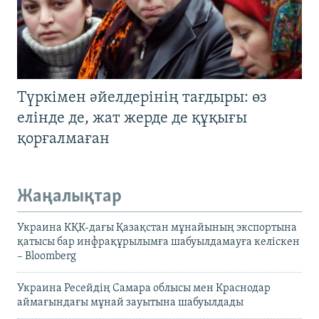
Түркімен әйелдерінің тағдыры: өз
елінде де, жат жерде де құқығы
қорғалмаған
Жаңалықтар
Украина КҚК-дағы Қазақстан мұнайының экспортына
қатысы бар инфрақұрылымға шабуылдамауға келіскен
– Bloomberg
Украина Ресейдің Самара облысы мен Краснодар
аймағындағы мұнай зауытына шабуылдады