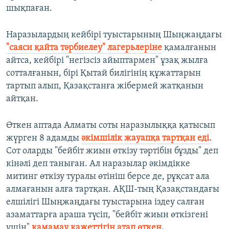
шықпаған.
Наразылардың кейбірі туыстарының Шыңжаңдағы
"саяси қайта тәрбиелеу" лагерьлеріне
қамалғанын
айтса, кейбірі "негізсіз айыптармен" ұзақ жылға
сотталғанын, бірі Қытай билігінің құжаттарын
тартып алып, Қазақстанға жібермей жатқанын
айтқан.
Өткен аптада Алматы соты наразылыққа қатысып
жүрген 8 адамды
әкімшілік жауапқа тартқан еді.
Сот оларды "бейбіт жиын өткізу тәртібін бұзды" деп
кінәлі деп таныған. Ал наразылар әкімдікке
митинг өткізу туралы өтініш берсе де, рұқсат ала
алмағанын алға тартқан. АҚШ-тың Қазақстандағы
елшілігі
Шыңжаңдағы туыстарына іздеу салған
азаматтарға араша түсіп, "бейбіт жиын өткізгені
үшін"
қамамау қажеттігін атап өткен
.