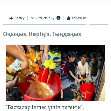
Бөлісу
VPN-сіз оқу
Follow us
Оқыңыз. Көріңіз. Тыңдаңыз
"Басқалар ішпес үшін төгейік".