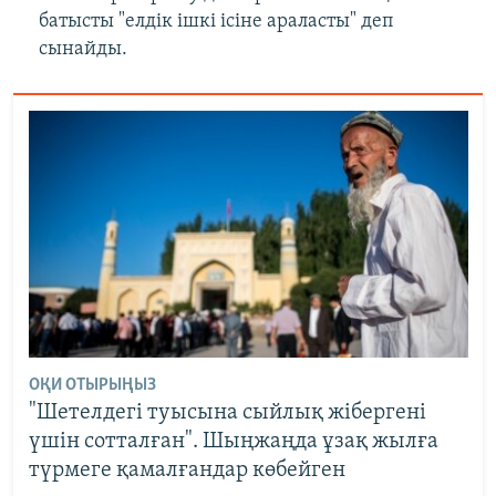
батысты "елдік ішкі ісіне араласты" деп
сынайды.
ОҚИ ОТЫРЫҢЫЗ
"Шетелдегі туысына сыйлық жібергені
үшін сотталған". Шыңжаңда ұзақ жылға
түрмеге қамалғандар көбейген