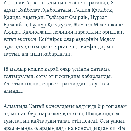
Алтынай Арасанқызының сөзіне қарағанда, 8
адам: Байболат Күнболатұлы, Гүлпия Қазыбек,
Қалида Ақытқан, Гүлбаран Өмірлік, Нұрзат
Ермекбай, Гүлнұр Қосдәулет, Жәмила Мәкен және
Ақиқат Қалиолланы полиция наразылық орнынан
ұстап әкеткен. Кейінірек олар өздерінің Медеу
аудандық сотында отырғанын, телефондарын
тартып алғанын хабарлаған.
18 мамыр кешке қарай олар үстінен хаттама
толтырылып, соты өтіп жатқаны хабарланды.
Азаттық тілшісі әзірге тараптардан жауап ала
алмады.
Алматыда Қытай консулдығы алдында бір топ адам
ақпаннан бері наразылық өткізіп, Шыңжаңдағы
туыстарын қайтаруды талап етіп келеді. Осы уақыт
аралығында олардың алдына консулдықтан ешкім