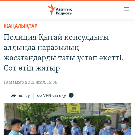
Accessibility
links
Skip
ЖАҢАЛЫҚТАР
to
ЖАҢАЛЫҚТАР
Полиция Қытай консулдығы
main
САЯСАТ
content
алдында наразылық
AZATTYQTV
Skip
жасағандарды тағы ұстап әкетті.
to
ҚАҢТАР ОҚИҒАСЫ
Сот өтіп жатыр
main
АДАМ ҚҰҚЫҚТАРЫ
Navigation
18 мамыр 2021 жыл, 15:36
Skip
ӘЛЕУМЕТ
to
Бөлісу
VPN-сіз оқу
ӘЛЕМ
Search
АРНАЙЫ ЖОБАЛАР
Русский