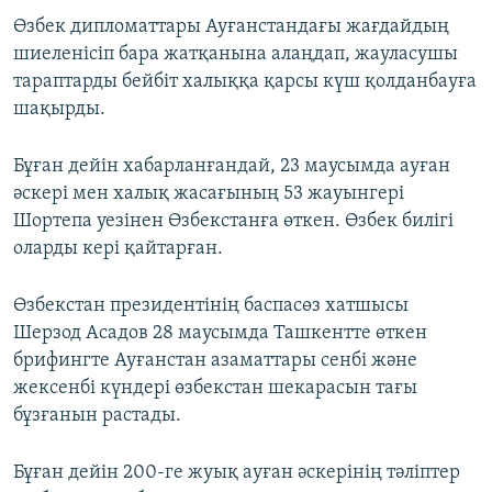
Өзбек дипломаттары Ауғанстандағы жағдайдың
шиеленісіп бара жатқанына алаңдап, жауласушы
тараптарды бейбіт халыққа қарсы күш қолданбауға
шақырды.
Бұған дейін хабарланғандай, 23 маусымда ауған
әскері мен халық жасағының 53 жауынгері
Шортепа уезінен Өзбекстанға өткен. Өзбек билігі
оларды кері қайтарған.
Өзбекстан президентінің баспасөз хатшысы
Шерзод Асадов 28 маусымда Ташкентте өткен
брифингте Ауғанстан азаматтары сенбі және
жексенбі күндері өзбекстан шекарасын тағы
бұзғанын растады.
Бұған дейін 200-ге жуық ауған әскерінің тәліптер