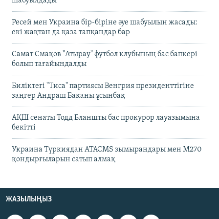
шабуылдады
Ресей мен Украина бір-біріне әуе шабуылын жасады:
екі жақтан да қаза тапқандар бар
Самат Смақов "Атырау" футбол клубының бас бапкері
болып тағайындалды
Биліктегі "Тиса" партиясы Венгрия президенттігіне
заңгер Андраш Баканы ұсынбақ
АҚШ сенаты Тодд Бланшты бас прокурор лауазымына
бекітті
Украина Түркиядан ATACMS зымырандары мен M270
қондырғыларын сатып алмақ
ЖАЗЫЛЫҢЫЗ