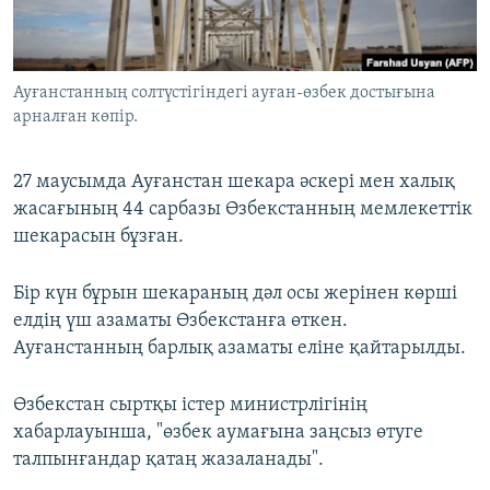
ЖАЗЫЛЫҢЫЗ
Ауғанстанның солтүстігіндегі ауған-өзбек достығына
арналған көпір.
Басқа тілдерде
27 маусымда Ауғанстан шекара әскері мен халық
жасағының 44 сарбазы Өзбекстанның мемлекеттік
шекарасын бұзған.
Бір күн бұрын шекараның дәл осы жерінен көрші
елдің үш азаматы Өзбекстанға өткен.
Ауғанстанның барлық азаматы еліне қайтарылды.
Өзбекстан сыртқы істер министрлігінің
хабарлауынша, "өзбек аумағына заңсыз өтуге
талпынғандар қатаң жазаланады".