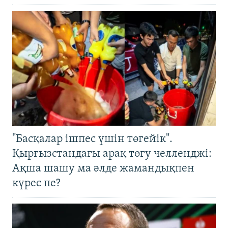
"Басқалар ішпес үшін төгейік".
Қырғызстандағы арақ төгу челленджі:
Ақша шашу ма әлде жамандықпен
күрес пе?