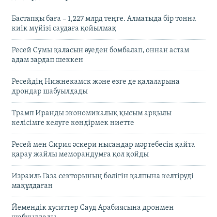
Бастапқы баға – 1,227 млрд теңге. Алматыда бір тонна
киік мүйізі саудаға қойылмақ
Ресей Сумы қаласын әуеден бомбалап, оннан астам
адам зардап шеккен
Ресейдің Нижнекамск және өзге де қалаларына
дрондар шабуылдады
Трамп Иранды экономикалық қысым арқылы
келісімге келуге көндірмек ниетте
Ресей мен Сирия әскери нысандар мәртебесін қайта
қарау жайлы меморандумға қол қойды
Израиль Газа секторының бөлігін қалпына келтіруді
мақұлдаған
Йемендік хуситтер Сауд Арабиясына дронмен