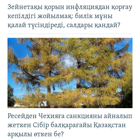
Зейнетақы қорын инфляциядан қорғау
кепілдігі жойылмақ: билік мұны
қалай түсіндіреді, салдары қандай?
Ресейден Чехияға санкцияны айналып
жеткен Сібір балқарағайы Қазақстан
арқылы өткен бе?