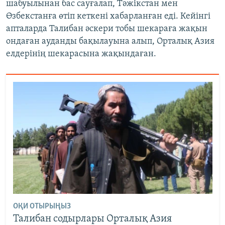
шабуылынан бас сауғалап, Тәжікстан мен
Өзбекстанға өтіп кеткені хабарланған еді. Кейінгі
апталарда Талибан әскери тобы шекараға жақын
ондаған ауданды бақылауына алып, Орталық Азия
елдерінің шекарасына жақындаған.
ОҚИ ОТЫРЫҢЫЗ
Талибан содырлары Орталық Азия