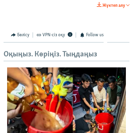
240p
Жүктеп алу
360p
Auto
240p
360p
480p
480p
720p
Бөлісу
VPN-сіз оқу
Follow us
720p
1080p
1080p
Оқыңыз. Көріңіз. Тыңдаңыз