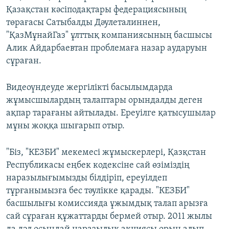
Қазақстан кәсіподақтары федерациясының
төрағасы Сатыбалды Дәулеталиннен,
"ҚазМұнайГаз" ұлттық компаниясының басшысы
Алик Айдарбаевтан проблемаға назар аударуын
сұраған.
Видеоүндеуде жергілікті басылымдарда
жұмысшылардың талаптары орындалды деген
ақпар тарағаны айтылады. Ереуілге қатысушылар
мұны жоққа шығарып отыр.
"Біз, "КЕЗБИ" мекемесі жұмыскерлері, Қазқстан
Республикасы еңбек кодексіне сай өзіміздің
наразылығымызды білдіріп, ереуілдеп
тұрғанымызға бес тәулікке қарады. "КЕЗБИ"
басшылығы комиссияда ұжымдық талап арызға
сай сұраған құжаттарды бермей отыр. 2011 жылы