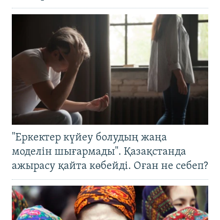
"Еркектер күйеу болудың жаңа
моделін шығармады". Қазақстанда
ажырасу қайта көбейді. Оған не себеп?