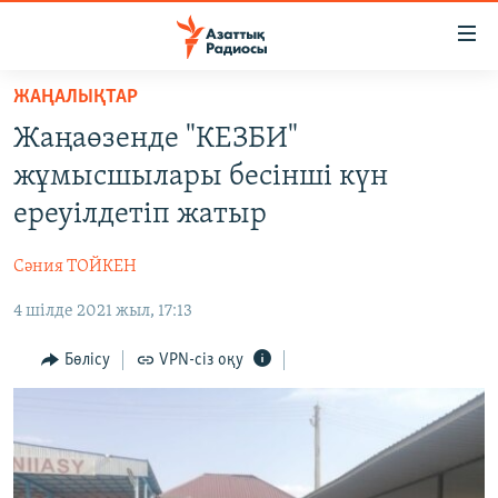
Accessibility
links
Skip
ЖАҢАЛЫҚТАР
to
ЖАҢАЛЫҚТАР
Жаңаөзенде "КЕЗБИ"
main
САЯСАТ
content
жұмысшылары бесінші күн
AZATTYQTV
Skip
ереуілдетіп жатыр
to
ҚАҢТАР ОҚИҒАСЫ
main
Сәния ТОЙКЕН
АДАМ ҚҰҚЫҚТАРЫ
Navigation
Skip
4 шілде 2021 жыл, 17:13
ӘЛЕУМЕТ
to
ӘЛЕМ
Бөлісу
VPN-сіз оқу
Search
АРНАЙЫ ЖОБАЛАР
Русский