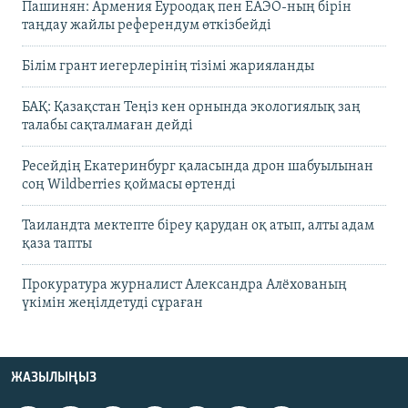
Пашинян: Армения Еуроодақ пен ЕАЭО-ның бірін
таңдау жайлы референдум өткізбейді
Білім грант иегерлерінің тізімі жарияланды
БАҚ: Қазақстан Теңіз кен орнында экологиялық заң
талабы сақталмаған дейді
Ресейдің Екатеринбург қаласында дрон шабуылынан
соң Wildberries қоймасы өртенді
Таиландта мектепте біреу қарудан оқ атып, алты адам
қаза тапты
Прокуратура журналист Александра Алёхованың
үкімін жеңілдетуді сұраған
ЖАЗЫЛЫҢЫЗ