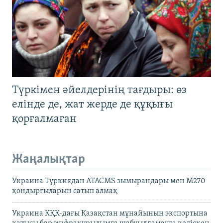
Түркімен әйелдерінің тағдыры: өз
елінде де, жат жерде де құқығы
қорғалмаған
Жаңалықтар
Украина Түркиядан ATACMS зымырандары мен M270
қондырғыларын сатып алмақ
Украина КҚК-дағы Қазақстан мұнайының экспортына