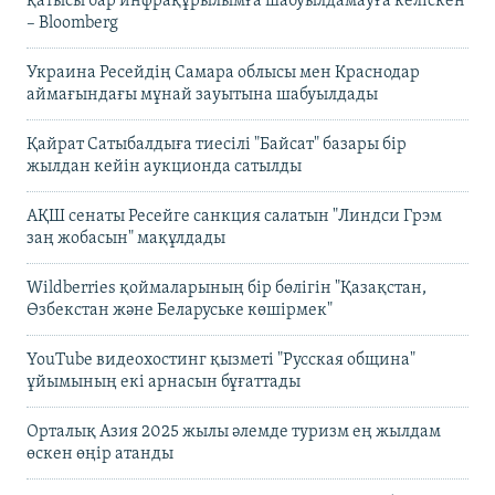
қатысы бар инфрақұрылымға шабуылдамауға келіскен
– Bloomberg
Украина Ресейдің Самара облысы мен Краснодар
аймағындағы мұнай зауытына шабуылдады
Қайрат Сатыбалдыға тиесілі "Байсат" базары бір
жылдан кейін аукционда сатылды
АҚШ сенаты Ресейге санкция салатын "Линдси Грэм
заң жобасын" мақұлдады
Wildberries қоймаларының бір бөлігін "Қазақстан,
Өзбекстан және Беларуське көшірмек"
YouTube видеохостинг қызметі "Русская община"
ұйымының екі арнасын бұғаттады
Орталық Азия 2025 жылы әлемде туризм ең жылдам
өскен өңір атанды