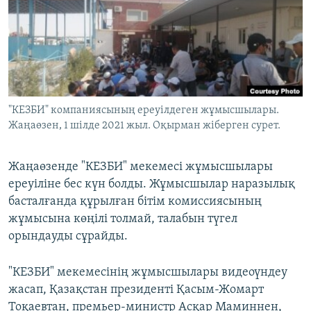
ЖАЗЫЛЫҢЫЗ
Басқа тілдерде
"КЕЗБИ" компаниясының ереуілдеген жұмысшылары.
Жаңаөзен, 1 шілде 2021 жыл. Оқырман жіберген сурет.
Жаңаөзенде "КЕЗБИ" мекемесі жұмысшылары
ереуіліне бес күн болды. Жұмысшылар наразылық
басталғанда құрылған бітім комиссиясының
жұмысына көңілі толмай, талабын түгел
орындауды сұрайды.
"КЕЗБИ" мекемесінің жұмысшылары видеоүндеу
жасап, Қазақстан президенті Қасым-Жомарт
Тоқаевтан, премьер-министр Асқар Маминнен,