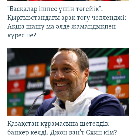
"Басқалар ішпес үшін төгейік".
Қырғызстандағы арақ төгу челленджі:
Ақша шашу ма әлде жамандықпен
күрес пе?
Қазақстан құрамасына шетелдік
бапкер келді. Джон ван’т Схип кім?