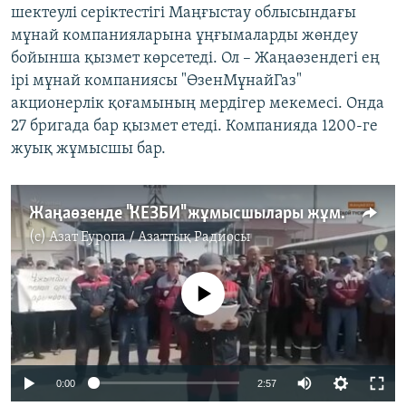
шектеулі серіктестігі Маңғыстау облысындағы
мұнай компанияларына ұңғымаларды жөндеу
бойынша қызмет көрсетеді. Ол – Жаңаөзендегі ең
ірі мұнай компаниясы "ӨзенМұнайГаз"
акционерлік қоғамының мердігер мекемесі. Онда
27 бригада бар қызмет етеді. Компанияда 1200-ге
жуық жұмысшы бар.
Жаңаөзенде "КЕЗБИ" жұмысшылары жұмыс жағдайын жақсартуды талап етіп, ереуілдетіп жатыр
(c)
Азат Еуропа / Азаттық Радиосы
No media source currently available
Auto
0:00
2:57