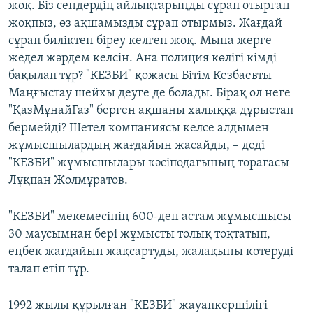
жоқ. Біз сендердің айлықтарыңды сұрап отырған
жоқпыз, өз ақшамызды сұрап отырмыз. Жағдай
сұрап биліктен біреу келген жоқ. Мына жерге
жедел жәрдем келсін. Ана полиция көлігі кімді
бақылап тұр? "КЕЗБИ" қожасы Бітім Кезбаевты
Маңғыстау шейхы деуге де болады. Бірақ ол неге
"ҚазМұнайГаз" берген ақшаны халыққа дұрыстап
бермейді? Шетел компаниясы келсе алдымен
жұмысшылардың жағдайын жасайды, – деді
"КЕЗБИ" жұмысшылары кәсіподағының төрағасы
Лұқпан Жолмұратов.
"КЕЗБИ" мекемесінің 600-ден астам жұмысшысы
30 маусымнан бері жұмысты толық тоқтатып,
еңбек жағдайын жақсартуды, жалақыны көтеруді
талап етіп тұр.
1992 жылы құрылған "КЕЗБИ" жауапкершілігі