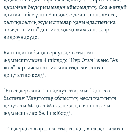
да дәл осындай наразылық акциясы орын алып,
қарайған бауырымыздан айырылдық. Сол жағдай
қайталанбас үшін 8 шілдеге дейін шешілмесе,
халықаралық жұмысшылар қауымдастығына
арызданамыз" деп мәлімдеді жұмысшылар
видеоүндеуде.
Күннің аптабында ереуілдеп отырған
жұмысшыларға 4 шілдеде "Нұр Отан" және "Ақ
жол" партиясынан мәслихатқа сайланған
депутаттар келді.
"Біз сіздер сайлаған депутаттармыз" деп сөз
бастаған Маңғыстау облыстық мәслихатының
депутаты Мақсат Мақышевтің сөзін наразы
жұмысшылар бөліп жіберді.
– Сіздерді сол орынға отырғызды, халық сайлаған