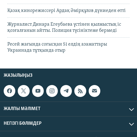
Қазақ кинорежиссері Ардақ Әмірқұлов дүниеден өтті
Журналист Динара Егеубаева үстінен қылмыстық іс
қозғалғанын айтты. Полиция түсініктеме бермеді
Ресей жағында соғысқан 51 елдің азаматтары
Украинада тұтқында отыр
ЖАЗЫЛЫҢЫЗ
ЖАЛПЫ МӘЛІМЕТ
НЕГІЗГІ БӨЛІМДЕР