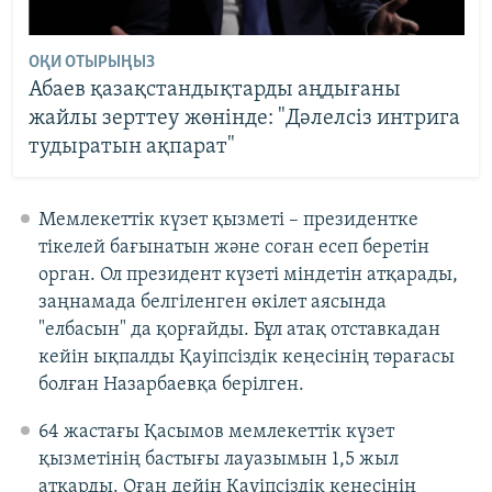
ОҚИ ОТЫРЫҢЫЗ
Абаев қазақстандықтарды аңдығаны
жайлы зерттеу жөнінде: "Дәлелсіз интрига
тудыратын ақпарат"
Мемлекеттік күзет қызметі – президентке
тікелей бағынатын және соған есеп беретін
орган. Ол президент күзеті міндетін атқарады,
заңнамада белгіленген өкілет аясында
"елбасын" да қорғайды. Бұл атақ отставкадан
кейін ықпалды Қауіпсіздік кеңесінің төрағасы
болған Назарбаевқа берілген.
64 жастағы Қасымов мемлекеттік күзет
қызметінің бастығы лауазымын 1,5 жыл
атқарды. Оған дейін Қауіпсіздік кеңесінің