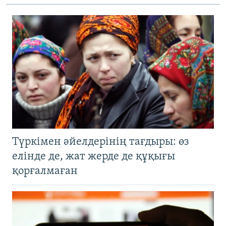
Түркімен әйелдерінің тағдыры: өз
елінде де, жат жерде де құқығы
қорғалмаған