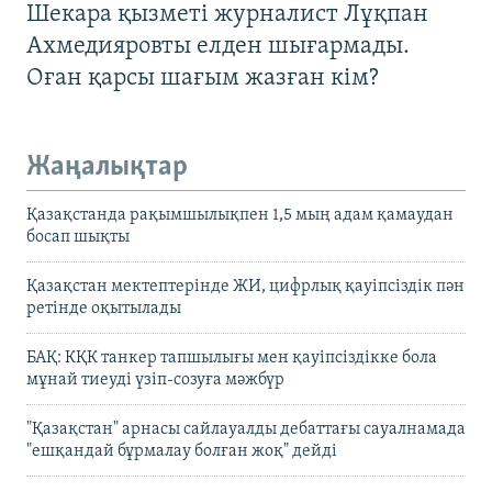
Шекара қызметі журналист Лұқпан
Ахмедияровты елден шығармады.
Оған қарсы шағым жазған кім?
Жаңалықтар
Қазақстанда рақымшылықпен 1,5 мың адам қамаудан
босап шықты
Қазақстан мектептерінде ЖИ, цифрлық қауіпсіздік пән
ретінде оқытылады
БАҚ: КҚК танкер тапшылығы мен қауіпсіздікке бола
мұнай тиеуді үзіп-созуға мәжбүр
"Қазақстан" арнасы сайлауалды дебаттағы сауалнамада
"ешқандай бұрмалау болған жоқ" дейді