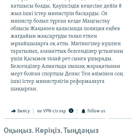
хатшысы болды. Қауіпсіздік кеңесіне дейін 8
жыл ішкі істер министрін басқарды. Ол
министр болып тұрған кезде Маңғыстау
облысы Жаңаөзен қаласында полиция еңбек
жағдайын жақсартуды талап еткен
мұнайшыларға оқ атты. Митингілер күшпен
таратылып, азаматтық белсенділер ұсталғаны
үшін Қасымов талай рет сынға ұшырады.
Белсенділер Алматыда пышақ жарақатынан
мерт болған спортшы Денис Тен өлімінен соң
ішкі істер министрлігін реформалауға
шақырған.
Бөлісу
VPN-сіз оқу
Follow us
Оқыңыз. Көріңіз. Тыңдаңыз