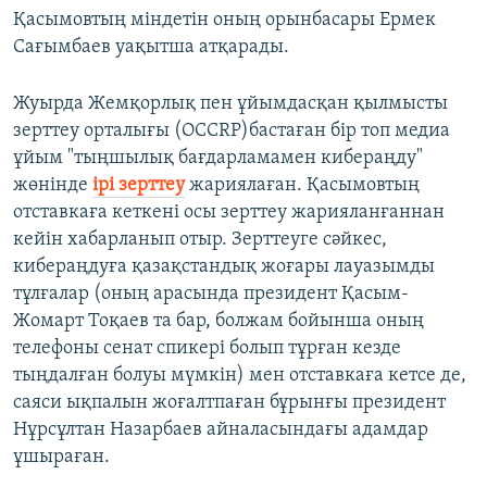
Қасымовтың міндетін оның орынбасары Ермек
Сағымбаев уақытша атқарады.
Жуырда Жемқорлық пен ұйымдасқан қылмысты
зерттеу орталығы (OCCRP)бастаған бір топ медиа
ұйым "тыңшылық бағдарламамен кибераңду"
жөнінде
ірі зерттеу
жариялаған. Қасымовтың
отставкаға кеткені осы зерттеу жарияланғаннан
кейін хабарланып отыр. Зерттеуге сәйкес,
кибераңдуға қазақстандық жоғары лауазымды
тұлғалар (оның арасында президент Қасым-
Жомарт Тоқаев та бар, болжам бойынша оның
телефоны сенат спикері болып тұрған кезде
тыңдалған болуы мүмкін) мен отставкаға кетсе де,
саяси ықпалын жоғалтпаған бұрынғы президент
Нұрсұлтан Назарбаев айналасындағы адамдар
ұшыраған.