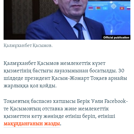
ЖАЗЫЛЫҢЫЗ
Басқа тілдерде
Қалмұханбет Қасымов.
Қалмұханбет Қасымов мемлекеттік күзет
қызметінің бастығы лауазымынан босатылды. 30
шілдеде президент Қасым-Жомарт Тоқаев арнайы
жарлыққа қол қойды.
Тоқаевтың баспасөз хатшысы Берік Уәли Facebook-
те Қасымовтың отставка және мемлекеттік
қызметтен кету жөнінде өтініш беріп, өтініші
мақұлданғанын жазды
.