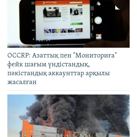
OCCRP: Азаттық пен "Мониториға"
фейк шағым үндістандық,
пәкістандық аккаунттар арқылы
жасалған