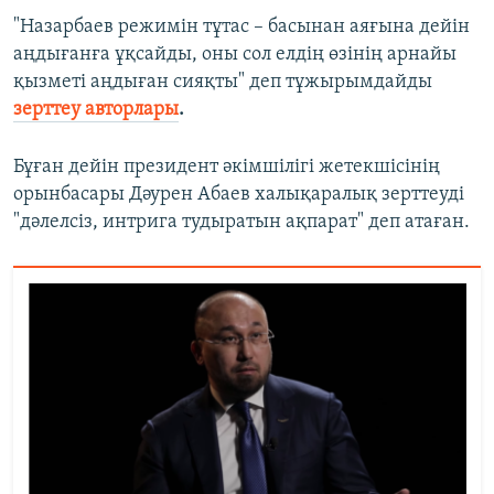
"Назарбаев режимін тұтас – басынан аяғына дейін
аңдығанға ұқсайды, оны сол елдің өзінің арнайы
қызметі аңдыған сияқты" деп тұжырымдайды
зерттеу авторлары
.
Бұған дейін президент әкімшілігі жетекшісінің
орынбасары Дәурен Абаев халықаралық зерттеуді
"дәлелсіз, интрига тудыратын ақпарат" деп атаған.