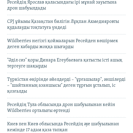
Ресейдің Ярослав қаласындағы ірі мұнай зауытына
дрон шабуылдады
CPJ ұйымы Қазақстан билігін Лұқпан Ахмедияровты
қудалауды тоқтатуға үндеді
Wildberries негізгі қоймаларын Ресейден көшірмек
деген хабарды жоққа шығарды
"Әділ сөз" қоры Динара Егеубаеваға қатысты істі ашық
тергеуге шақырды
Түркістан өңірінде әйелдерді – "ұрғашылар", әншілерді
– "шайтанның азаншысы" деген тұрғын ұсталып, іс
қозғалды
Ресейдің Тула облысында дрон шабуылынан кейін
Wildberries орталығы өртенді
Киев пен Киев облысында Ресейдің әуе шабуылынан
кемінде 17 адам қаза тапқан