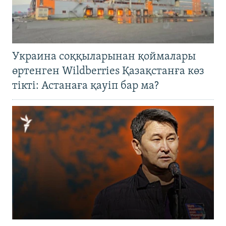
Украина соққыларынан қоймалары
өртенген Wildberries Қазақстанға көз
тікті: Астанаға қауіп бар ма?