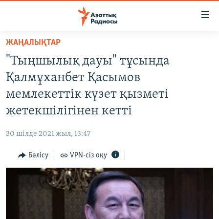
Accessibility
links
Skip
ЖАҢАЛЫҚТАР
to
ЖАҢАЛЫҚТАР
"Тыңшылық дауы" тұсында
main
САЯСАТ
content
Қалмұханбет Қасымов
AZATTYQTV
Skip
мемлекеттік күзет қызметі
to
ҚАҢТАР ОҚИҒАСЫ
жетекшілігінен кетті
main
АДАМ ҚҰҚЫҚТАРЫ
Navigation
30 шілде 2021 жыл, 13:47
Skip
ӘЛЕУМЕТ
to
Бөлісу
VPN-сіз оқу
ӘЛЕМ
Search
АРНАЙЫ ЖОБАЛАР
Русский