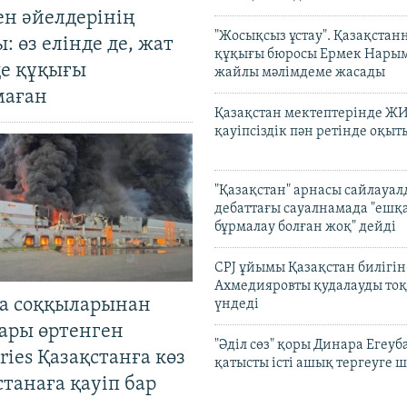
ен әйелдерінің
"Жосықсыз ұстау". Қазақста
: өз елінде де, жат
құқығы бюросы Ермек Нары
де құқығы
жайлы мәлімдеме жасады
маған
Қазақстан мектептерінде Ж
қауіпсіздік пән ретінде оқы
"Қазақстан" арнасы сайлауа
дебаттағы сауалнамада "ешқ
бұрмалау болған жоқ" дейді
CPJ ұйымы Қазақстан билігі
Ахмедияровты қудалауды тоқ
а соққыларынан
үндеді
ары өртенген
"Әділ сөз" қоры Динара Егеуб
ries Қазақстанға көз
қатысты істі ашық тергеуге
Астанаға қауіп бар