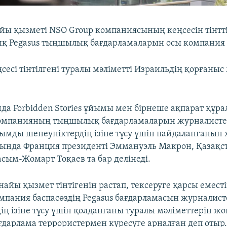
йы қызметі NSO Group компаниясының кеңсесін тінтті
қ Pegasus тыңшылық бағдарламаларын осы компания
есі тінтілгені туралы мәліметті Израильдің қорғаныс
а Forbidden Stories ұйымы мен бірнеше ақпарат құра
компанияның тыңшылық бағдарламаларын журналисте
ымды шенеуніктердің ізіне түсу үшін пайдаланғанын 
ында Франция президенті Эммануэль Макрон, Қазақс
асым-Жомарт Тоқаев та бар делінеді.
айы қызмет тінтігенін растап, тексеруге қарсы еместі
омпания баспасөздің Pegasus бағдарламасын журналис
ің ізіне түсу үшін қолданғаны туралы мәліметтерін ж
ғдарлама террористермен күресуге арналған деп отыр