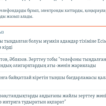
 телефондарды бұзып, электронды хаттарды, қоңыраул
ды жазып алады.
ЫЗ
ы тыңдалған болуы мүмкін адамдар тізіміне Есі
 кірді
ов, Әблязов. Зерттеу тобы "телефоны тыңдалған
андық олигархтардың аты-жөнін жариялады
нға байқатпай кіретін тыңшы бағдарламасы қа
азақстандықтарды аңдығаны жайлы зерттеу жөні
із интрига тудыратын ақпарат"