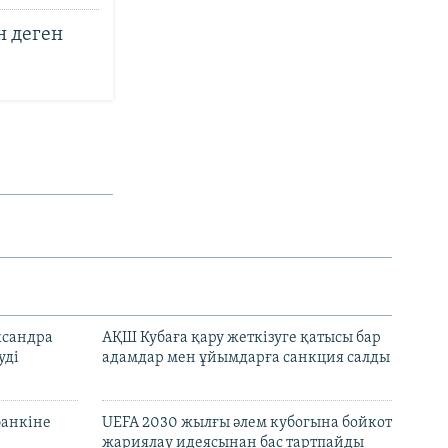
н деген
ксандра
АҚШ Кубаға қару жеткізуге қатысы бар
уді
адамдар мен ұйымдарға санкция салды
банкіне
UEFA 2030 жылғы әлем кубогына бойкот
жариялау идеясынан бас тартпайды