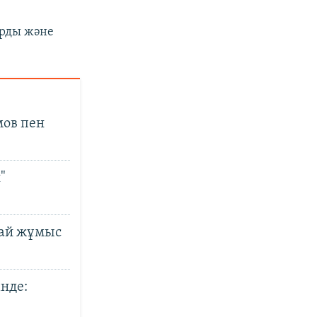
арды және
мов пен
"
лай жұмыс
нде: