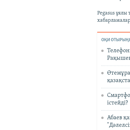
Pegasus ұялы
хабарламалар
ОҚИ ОТЫРЫҢ
Телефон
Рақышев
Өтемұрат
қазақст
Смартфо
істейді?
Абаев қ
"Дәлелс