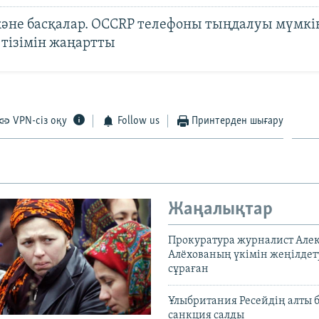
және басқалар. OCCRP телефоны тыңдалуы мүмкі
 тізімін жаңартты
VPN-сіз оқу
Follow us
Принтерден шығару
Жаңалықтар
Прокуратура журналист Але
Алёхованың үкімін жеңілдет
сұраған
Ұлыбритания Ресейдің алты 
санкция салды