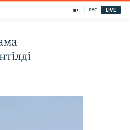
LIVE
РУС
ама
нтілді