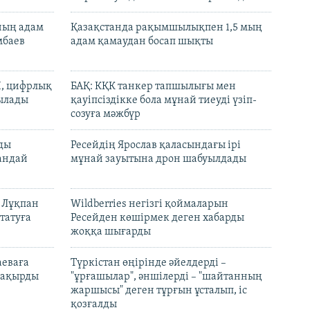
нның адам
Қазақстанда рақымшылықпен 1,5 мың
мбаев
адам қамаудан босап шықты
И, цифрлық
БАҚ: КҚК танкер тапшылығы мен
тылады
қауіпсіздікке бола мұнай тиеуді үзіп-
созуға мәжбүр
лды
Ресейдің Ярослав қаласындағы ірі
андай
мұнай зауытына дрон шабуылдады
н Лұқпан
Wildberries негізгі қоймаларын
татуға
Ресейден көшірмек деген хабарды
жоққа шығарды
аеваға
Түркістан өңірінде әйелдерді –
 шақырды
"ұрғашылар", әншілерді – "шайтанның
жаршысы" деген тұрғын ұсталып, іс
қозғалды