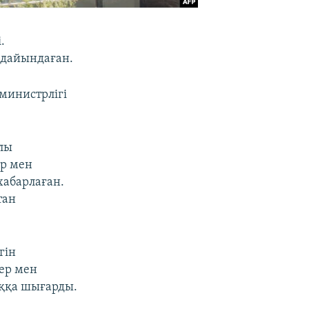
.
 дайындаған.
 министрлігі
лы
р мен
хабарлаған.
тан
гін
тер мен
оққа шығарды.
.