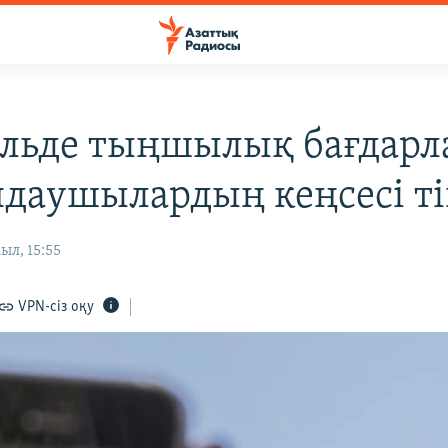
льде тыңшылық бағдарл
даушылардың кеңсесі ті
ыл, 15:55
VPN-сіз оқу