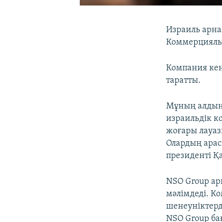
Израиль арна
Коммерциялы
Компания кеңс
таратты.
Мұның алдынд
израильдік 
жоғары лауаз
Олардың арас
президенті Қ
NSO Group арн
мәлімдеді. К
шенеуніктерд
NSO Group ба