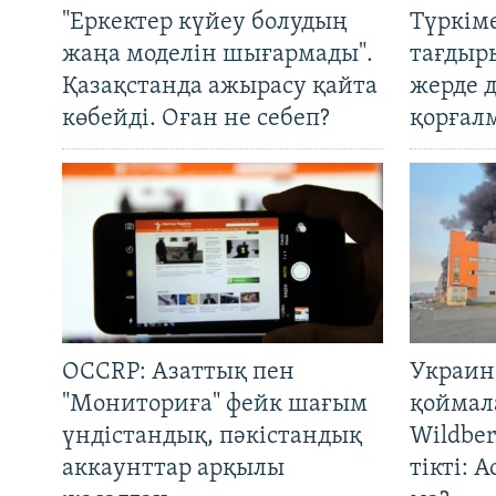
"Еркектер күйеу болудың
Түркім
жаңа моделін шығармады".
тағдыры
Қазақстанда ажырасу қайта
жерде 
көбейді. Оған не себеп?
қорғал
OCCRP: Азаттық пен
Украин
"Мониториға" фейк шағым
қоймал
үндістандық, пәкістандық
Wildber
аккаунттар арқылы
тікті: 