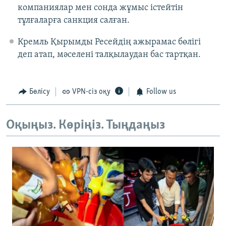
компаниялар мен сонда жұмыс істейтін
тұлғаларға санкция салған.
Кремль Қырымды Ресейдің ажырамас бөлігі
деп атап, мәселені талқылаудан бас тартқан.
Бөлісу
VPN-сіз оқу
Follow us
Оқыңыз. Көріңіз. Тыңдаңыз