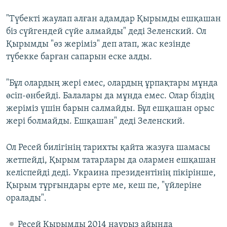
"Түбекті жаулап алған адамдар Қырымды ешқашан
біз сүйгендей сүйе алмайды" деді Зеленский. Ол
Қырымды "өз жеріміз" деп атап, жас кезінде
түбекке барған сапарын еске алды.
"Бұл олардың жері емес, олардың ұрпақтары мұнда
өсіп-өнбейді. Балалары да мұнда емес. Олар біздің
жеріміз үшін барын салмайды. Бұл ешқашан орыс
жері болмайды. Ешқашан" деді Зеленский.
Ол Ресей билігінің тарихты қайта жазуға шамасы
жетпейді, Қырым татарлары да олармен ешқашан
келіспейді деді. Украина президентінің пікірінше,
Қырым тұрғындары ерте ме, кеш пе, "үйлеріне
оралады".
Ресей Қырымды 2014 наурыз айында