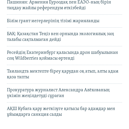
Пашинян: Армения Еуроодақ пен ЕАЭО-ның бірін
таңдау жайлы референдум өткізбейді
Білім грант иегерлерінің тізімі жарияланды
БАҚ: Қазақстан Теңіз кен орнында экологиялық заң
талабы сақталмаған дейді
Ресейдің Екатеринбург қаласында дрон шабуылынан
соң Wildberries қоймасы өртенді
Таиландта мектепте біреу қарудан оқ атып, алты адам
қаза тапты
Прокуратура журналист Александра Алёхованың
үкімін жеңілдетуді сұраған
АҚШ Кубаға қару жеткізуге қатысы бар адамдар мен
ұйымдарға санкция салды