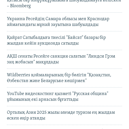
қатысы бар инфрақұрылымға шабуылдамауға келіскен
– Bloomberg
Украина Ресейдің Самара облысы мен Краснодар
аймағындағы мұнай зауытына шабуылдады
Қайрат Сатыбалдыға тиесілі "Байсат" базары бір
жылдан кейін аукционда сатылды
АҚШ сенаты Ресейге санкция салатын "Линдси Грэм
заң жобасын" мақұлдады
Wildberries қоймаларының бір бөлігін "Қазақстан,
Өзбекстан және Беларуське көшірмек"
YouTube видеохостинг қызметі "Русская община"
ұйымының екі арнасын бұғаттады
Орталық Азия 2025 жылы әлемде туризм ең жылдам
өскен өңір атанды