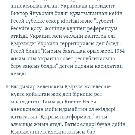
аннексиялап алған. Украинада президент
Виктор Янукович билігі құлатылғаннан кейін
Ресей түбекке әскер кіргізді және "түбекті
Ресейге қосу" жөнінде күшпен референдум
өткізді. Украина мен әлемнің көптеген елі
Қырымды Украина территориясы деп біледі.
Ресей билігі "Қырым баяғыдан орыс жері, 1954
жылы оны Украина совет республикасына
беру заңсыз болды" деген идеяны насихаттап
келеді.
Владимир Зеленский Қырым мәселесіне
нүкте қойылған жоқ деп бірнеше рет
мәлімдеген. Тамызда Киевте Ресей
аннексиясын мойындамайтын ел өкілдері
қатысатын "Қырым платформасы" атты
алғашқы жиын өтеді. Батыс елдері бұған дейін
Қырым аннексиясына қатысы бар