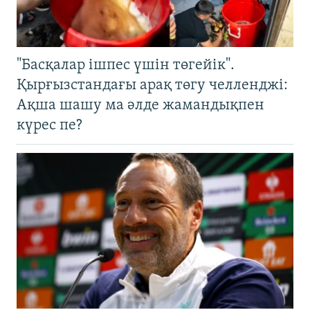
"Басқалар ішпес үшін төгейік".
Қырғызстандағы арақ төгу челленджі:
Ақша шашу ма әлде жамандықпен
күрес пе?