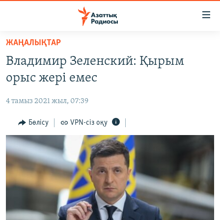
Accessibility
links
Skip
ЖАҢАЛЫҚТАР
to
ЖАҢАЛЫҚТАР
Владимир Зеленский: Қырым
main
САЯСАТ
content
орыс жері емес
AZATTYQTV
Skip
to
4 тамыз 2021 жыл, 07:39
ҚАҢТАР ОҚИҒАСЫ
main
АДАМ ҚҰҚЫҚТАРЫ
Бөлісу
VPN-сіз оқу
Navigation
Skip
ӘЛЕУМЕТ
to
ӘЛЕМ
Search
АРНАЙЫ ЖОБАЛАР
Русский