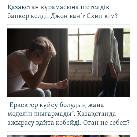
Қазақстан құрамасына шетелдік
бапкер келді. Джон ван’т Схип кім?
"Еркектер күйеу болудың жаңа
моделін шығармады". Қазақстанда
ажырасу қайта көбейді. Оған не себеп?