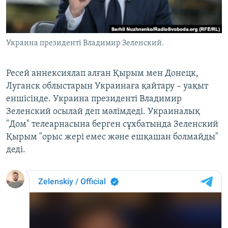
ЖАЗЫЛЫҢЫЗ
Украина президенті Владимир Зеленский.
Басқа тілдерде
Ресей аннексиялап алған Қырым мен Донецк,
Луганск облыстарын Украинаға қайтару – уақыт
еншісінде. Украина президенті Владимир
Зеленский осылай деп мәлімдеді. Украиналық
"Дом" телеарнасына берген сұхбатында Зеленский
Қырым "орыс жері емес және ешқашан болмайды"
деді.