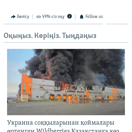
360p
Бөлісу
VPN-сіз оқу
Follow us
Auto
240p
360p
480p
480p
720p
720p
1080p
Оқыңыз. Көріңіз. Тыңдаңыз
1080p
Украина соққыларынан қоймалары
өртенген Wildberries Қазақстанға көз