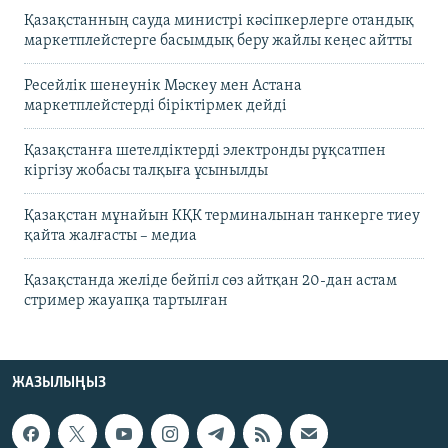
Қазақстанның сауда министрі кәсіпкерлерге отандық
маркетплейстерге басымдық беру жайлы кеңес айтты
Ресейлік шенеунік Мәскеу мен Астана
маркетплейстерді біріктірмек дейді
Қазақстанға шетелдіктерді электронды рұқсатпен
кіргізу жобасы талқыға ұсынылды
Қазақстан мұнайын КҚК терминалынан танкерге тиеу
қайта жалғасты – медиа
Қазақстанда желіде бейпіл сөз айтқан 20-дан астам
стример жауапқа тартылған
ЖАЗЫЛЫҢЫЗ