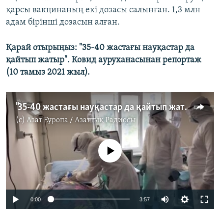
қарсы вакцинаның екі дозасы салынған. 1,3 млн
адам бірінші дозасын алған.
Қарай отырыңыз: "35-40 жастағы науқастар да
қайтып жатыр". Ковид ауруханасынан репортаж
(10 тамыз 2021 жыл).
"35-40 жастағы науқастар да қайтып жатыр". Ковид ауруханасынан репортаж
(c)
Азат Еуропа / Азаттық Радиосы
No media source currently available
Auto
0:00
3:57
240p