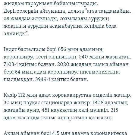
жылдам тарауымен байланыстырады.
Дәрігерлердің айтуынша, дельта "ағза таңдамайды,
ол жылдам асқынады, созылмалы аурудың
жоқтығы аурудың асқынбауына кепілдік бола
алмайды".
Індет басталғалы бері 656 мың адамның
коронавирус тесті оң шыққан. 540 мыңы жазылған.
7103-і қайтыс болған. 2020 жылдың тамыз айынан
бері 64 мың адам коронавирус пневмониясына
шалдыққан. 3949-і қайтыс болған.
Қазір 112 мың адам коронавирустан емделіп жатыр.
30 мың науқас стационарда жатыр. 1808 адамның
жағдайы ауыр, 451 науқастың халі мүшкіл. 215
адам жасанды тыныс аппаратына қосылған.
Ақпан айынан бері 4,5 млн адамға коронавирусқа