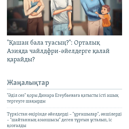
"Қашан бала туасың?": Орталық
Азияда чайлдфри-әйелдерге қалай
қарайды?
Жаңалықтар
"Әділ сөз" қоры Динара Егеубаеваға қатысты істі ашық
тергеуге шақырды
Түркістан өңірінде әйелдерді – "ұрғашылар", әншілерді
– "шайтанның азаншысы" деген тұрғын ұсталып, іс
қозғалды