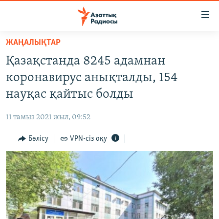
Accessibility
links
Skip
ЖАҢАЛЫҚТАР
to
ЖАҢАЛЫҚТАР
Қазақстанда 8245 адамнан
main
САЯСАТ
content
коронавирус анықталды, 154
AZATTYQTV
Skip
науқас қайтыс болды
to
ҚАҢТАР ОҚИҒАСЫ
main
11 тамыз 2021 жыл, 09:52
АДАМ ҚҰҚЫҚТАРЫ
Navigation
Skip
Бөлісу
VPN-сіз оқу
ӘЛЕУМЕТ
to
ӘЛЕМ
Search
АРНАЙЫ ЖОБАЛАР
Русский