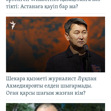
тікті: Астанаға қауіп бар ма?
Шекара қызметі журналист Лұқпан
Ахмедияровты елден шығармады.
Оған қарсы шағым жазған кім?