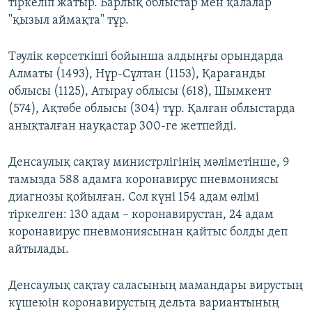
тіркеліп жатыр. Барлық облыстар мен қалалар
"қызыл аймақта" тұр.
Тәулік көрсеткіші бойынша алдыңғы орындарда
Алматы (1493), Нұр-Сұлтан (1153), Қарағанды
облысы (1125), Атырау облысы (618), Шымкент
(574), Ақтөбе облысы (304) тұр. Қалған облыстарда
анықталған науқастар 300-ге жетпейді.
Денсаулық сақтау министрлігінің мәліметінше, 9
тамызда 588 адамға коронавирус пневмониясы
диагнозы қойылған. Сол күні 154 адам өлімі
тіркелген: 130 адам – коронавирустан, 24 адам
коронавирус пневмониясынан қайтыс болды деп
айтылады.
Денсаулық сақтау саласының мамандары вирустың
күшеюін коронавирустың дельта вариантының