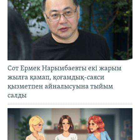
Сот Ермек Нарымбаевты екі жарым
жылға қамап, қоғамдық-саяси
қызметпен айналысуына тыйым
салды