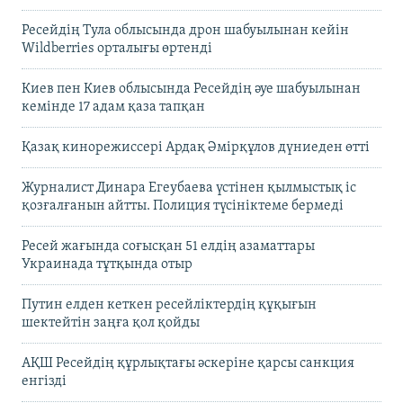
Ресейдің Тула облысында дрон шабуылынан кейін
Wildberries орталығы өртенді
Киев пен Киев облысында Ресейдің әуе шабуылынан
кемінде 17 адам қаза тапқан
Қазақ кинорежиссері Ардақ Әмірқұлов дүниеден өтті
Журналист Динара Егеубаева үстінен қылмыстық іс
қозғалғанын айтты. Полиция түсініктеме бермеді
Ресей жағында соғысқан 51 елдің азаматтары
Украинада тұтқында отыр
Путин елден кеткен ресейліктердің құқығын
шектейтін заңға қол қойды
АҚШ Ресейдің құрлықтағы әскеріне қарсы санкция
енгізді