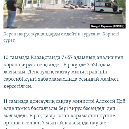
ЖАЗЫЛЫҢЫЗ
Басқа тілдерде
Коронавирус жұққандарды емдейтін аурухана. Көрнекі
сурет.
10 тамызда Қазақстанда 7 657 адамның анализінен
коронавирус анықталды. Бір күнде 7 521 адам
жазылды. Денсаулық сақтау министрлігінің
сәрсенбі күнгі хабарламасында осындай мәлімет
көрсетілген.
11 тамызда денсаулық сақтау министрі Алексей Цой
елде тамыз басталғалы бері вирус бәсеңдеді деп
мәлімдеді. Бірақ қазір соған қарамастан күніне
орташа есеппен 7 мың айналасында науқас