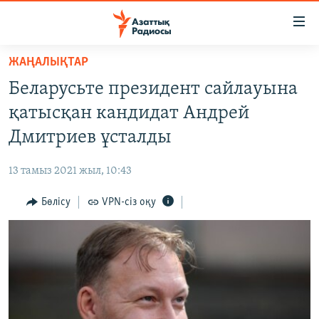
Accessibility
links
Skip
ЖАҢАЛЫҚТАР
to
ЖАҢАЛЫҚТАР
Беларусьте президент сайлауына
main
САЯСАТ
content
қатысқан кандидат Андрей
AZATTYQTV
Skip
Дмитриев ұсталды
to
ҚАҢТАР ОҚИҒАСЫ
main
13 тамыз 2021 жыл, 10:43
АДАМ ҚҰҚЫҚТАРЫ
Navigation
Skip
Бөлісу
VPN-сіз оқу
ӘЛЕУМЕТ
to
ӘЛЕМ
Search
АРНАЙЫ ЖОБАЛАР
Русский