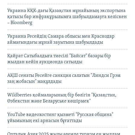
Украина КҚК-дағы Қазақстан мұнайының экспортына
қатысы бар инфрақұрылымға шабуылдамауға келіскен
– Bloomberg
Украина Ресейдің Самара облысы мен Краснодар
аймағындағы мұнай зауытына шабуылдады
Қайрат Сатыбалдыға тиесілі "Байсат" базары бір
жылдан кейін аукционда сатылды
АҚШ сенаты Ресейге санкция салатын "Линдси Грэм
заң жобасын" мақұлдады
Wildberries қоймаларының бір бөлігін "Қазақстан,
Өзбекстан және Беларуське көшірмек"
YouTube видеохостинг қызметі "Русская община"
ұйымының екі арнасын бұғаттады
Орталық Азия 2025 жылы әлемде туризм ең жылдам