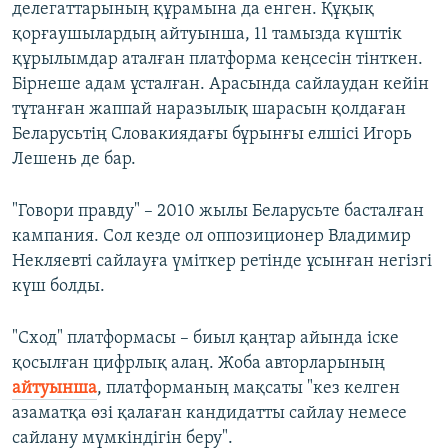
делегаттарының құрамына да енген. Құқық
қорғаушылардың айтуынша, 11 тамызда күштік
құрылымдар аталған платформа кеңсесін тінткен.
Бірнеше адам ұсталған. Арасында сайлаудан кейін
тұтанған жаппай наразылық шарасын қолдаған
Беларусьтің Словакиядағы бұрынғы елшісі Игорь
Лешень де бар.
"Говори правду" – 2010 жылы Беларусьте басталған
кампания. Сол кезде ол оппозиционер Владимир
Некляевті сайлауға үміткер ретінде ұсынған негізгі
күш болды.
"Сход" платформасы – биыл қаңтар айында іске
қосылған цифрлық алаң. Жоба авторларының
айтуынша
, платформаның мақсаты "кез келген
азаматқа өзі қалаған кандидатты сайлау немесе
сайлану мүмкіндігін беру".