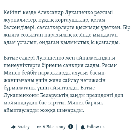
Кейінгі кезде Александр Лукашенко режимі
журналистер, құқық қорғаушылар, қоғам
белсенділері, саясаткерлерге қысымды үдеткен. Бір
жылға созылған наразылық кезінде мыңдаған
адам ұсталып, ондаған қылмыстық іс қозғалды.
Батыс елдері Лукашенко мен айналасындағы
шенеуніктерге бірнеше санкция салды. Ресми
Минск бейбіт наразыларды аяусыз басып-
жаншығаны үшін және сайлау нәтижесін
бұрмалағаны үшін айыпталды. Батыс
Лукашенконы Беларусьтің заңды президенті деп
мойындаудан бас тартты. Минск барлық
айыптауларды жоққа шығарады.
Бөлісу
VPN-сіз оқу
Follow us