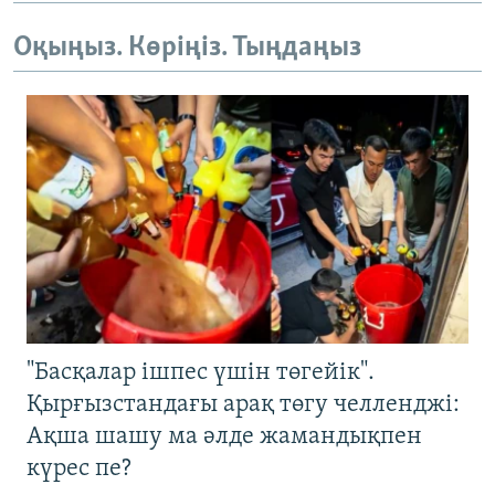
Оқыңыз. Көріңіз. Тыңдаңыз
"Басқалар ішпес үшін төгейік".
Қырғызстандағы арақ төгу челленджі:
Ақша шашу ма әлде жамандықпен
күрес пе?