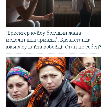
"Еркектер күйеу болудың жаңа
моделін шығармады". Қазақстанда
ажырасу қайта көбейді. Оған не себеп?