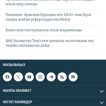
өскен өңір атанды
Пашинян: Армения Еуроодақ пен ЕАЭО-ның бірін
таңдау жайлы референдум өткізбейді
Білім грант иегерлерінің тізімі жарияланды
БАҚ: Қазақстан Теңіз кен орнында экологиялық заң
талабы сақталмаған дейді
ЖАЗЫЛЫҢЫЗ
ЖАЛПЫ МӘЛІМЕТ
НЕГІЗГІ БӨЛІМДЕР