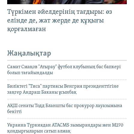
Түркімен әйелдерінің тағдыры: өз
елінде де, жат жерде де құқығы
қорғалмаған
Жаңалықтар
Самат Смақов "Атырау" футбол клубының бас бапкері
болып тағайындалды
Биліктегі "Тиса" партиясы Венгрия президенттігіне
заңгер Андраш Баканы ұсынбақ
АҚШ сенаты Тодд Бланшты бас прокурор лауазымына
бекітті
Украина Түркиядан ATACMS зымырандары мен M270
қондырғыларын сатып алмақ