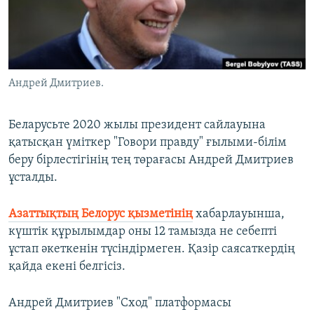
ЖАЗЫЛЫҢЫЗ
Басқа тілдерде
Андрей Дмитриев.
Беларусьте 2020 жылы президент сайлауына
қатысқан үміткер "Говори правду" ғылыми-білім
беру бірлестігінің тең төрағасы Андрей Дмитриев
ұсталды.
Азаттықтың Белорус қызметінің
хабарлауынша,
күштік құрылымдар оны 12 тамызда не себепті
ұстап әкеткенін түсіндірмеген. Қазір саясаткердің
қайда екені белгісіз.
Андрей Дмитриев "Сход" платформасы