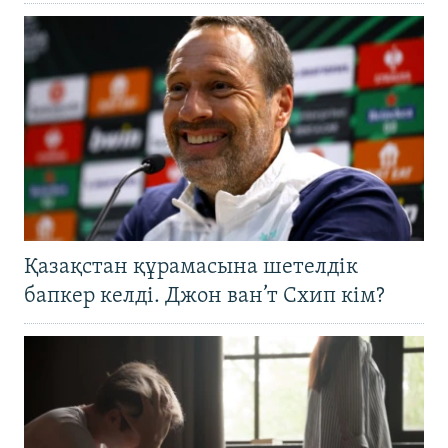
Қазақстан құрамасына шетелдік
бапкер келді. Джон ван’т Схип кім?