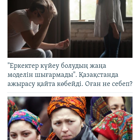
"Еркектер күйеу болудың жаңа
моделін шығармады". Қазақстанда
ажырасу қайта көбейді. Оған не себеп?