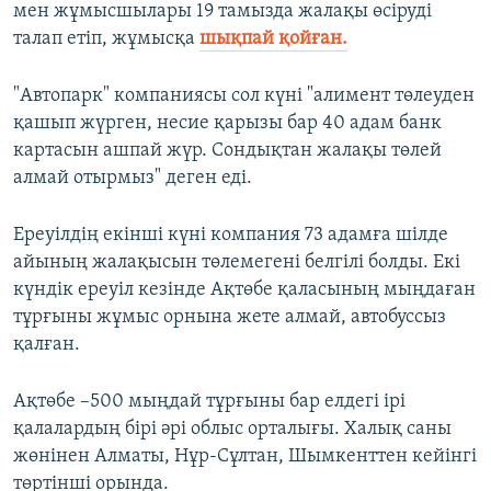
мен жұмысшылары 19 тамызда жалақы өсіруді
талап етіп, жұмысқа
шықпай қойған.
"Автопарк" компаниясы сол күні "алимент төлеуден
қашып жүрген, несие қарызы бар 40 адам банк
картасын ашпай жүр. Сондықтан жалақы төлей
алмай отырмыз" деген еді.
Ереуілдің екінші күні компания 73 адамға шілде
айының жалақысын төлемегені белгілі болды. Екі
күндік ереуіл кезінде Ақтөбе қаласының мыңдаған
тұрғыны жұмыс орнына жете алмай, автобуссыз
қалған.
Ақтөбе –500 мыңдай тұрғыны бар елдегі ірі
қалалардың бірі әрі облыс орталығы. Халық саны
жөнінен Алматы, Нұр-Сұлтан, Шымкенттен кейінгі
төртінші орында.