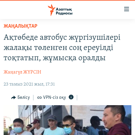
Accessibility
links
Skip
ЖАҢАЛЫҚТАР
to
ЖАҢАЛЫҚТАР
Ақтөбеде автобус жүргізушілері
main
САЯСАТ
content
жалақы төленген соң ереуілді
AZATTYQTV
Skip
тоқтатып, жұмысқа оралды
to
ҚАҢТАР ОҚИҒАСЫ
main
Жаңагүл ЖҮРСІН
АДАМ ҚҰҚЫҚТАРЫ
Navigation
Skip
23 тамыз 2021 жыл, 17:31
ӘЛЕУМЕТ
to
ӘЛЕМ
Бөлісу
VPN-сіз оқу
Search
АРНАЙЫ ЖОБАЛАР
Русский