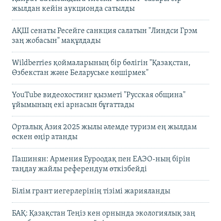
жылдан кейін аукционда сатылды
АҚШ сенаты Ресейге санкция салатын "Линдси Грэм
заң жобасын" мақұлдады
Wildberries қоймаларының бір бөлігін "Қазақстан,
Өзбекстан және Беларуське көшірмек"
YouTube видеохостинг қызметі "Русская община"
ұйымының екі арнасын бұғаттады
Орталық Азия 2025 жылы әлемде туризм ең жылдам
өскен өңір атанды
Пашинян: Армения Еуроодақ пен ЕАЭО-ның бірін
таңдау жайлы референдум өткізбейді
Білім грант иегерлерінің тізімі жарияланды
БАҚ: Қазақстан Теңіз кен орнында экологиялық заң