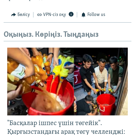
Бөлісу
VPN-сіз оқу
Follow us
Оқыңыз. Көріңіз. Тыңдаңыз
"Басқалар ішпес үшін төгейік".
Қырғызстандағы арақ төгу челленджі: