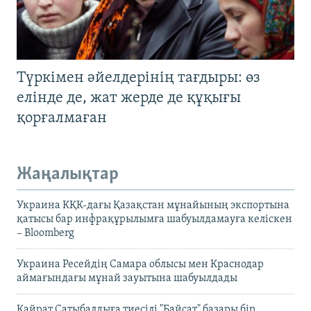
Түркімен әйелдерінің тағдыры: өз
елінде де, жат жерде де құқығы
қорғалмаған
Жаңалықтар
Украина КҚК-дағы Қазақстан мұнайының экспортына
қатысы бар инфрақұрылымға шабуылдамауға келіскен
– Bloomberg
Украина Ресейдің Самара облысы мен Краснодар
аймағындағы мұнай зауытына шабуылдады
Қайрат Сатыбалдыға тиесілі "Байсат" базары бір