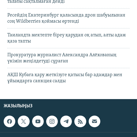
талабы сақталмаған дейді
Ресейдің Екатеринбург қаласында дрон шабуылынан
соң Wildberries қоймасы өртенді
Таиландта мектепте біреу қарудан оқ атып, алты адам
қаза тапты
Прокуратура журналист Александра Алёхованың
үкімін жеңілдетуді сұраған
АҚШ Кубаға қару жеткізуге қатысы бар адамдар мен
ұйымдарға санкция салды
ЖАЗЫЛЫҢЫЗ