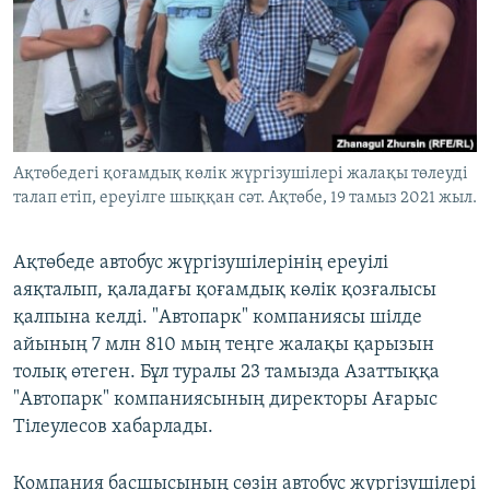
ЖАЗЫЛЫҢЫЗ
Басқа тілдерде
Ақтөбедегі қоғамдық көлік жүргізушілері жалақы төлеуді
талап етіп, ереуілге шыққан сәт. Ақтөбе, 19 тамыз 2021 жыл.
Ақтөбеде автобус жүргізушілерінің ереуілі
аяқталып, қаладағы қоғамдық көлік қозғалысы
қалпына келді. "Автопарк" компаниясы шілде
айының 7 млн 810 мың теңге жалақы қарызын
толық өтеген. Бұл туралы 23 тамызда Азаттыққа
"Автопарк" компаниясының директоры Ағарыс
Тілеулесов хабарлады.
Компания басшысының сөзін автобус жүргізушілері