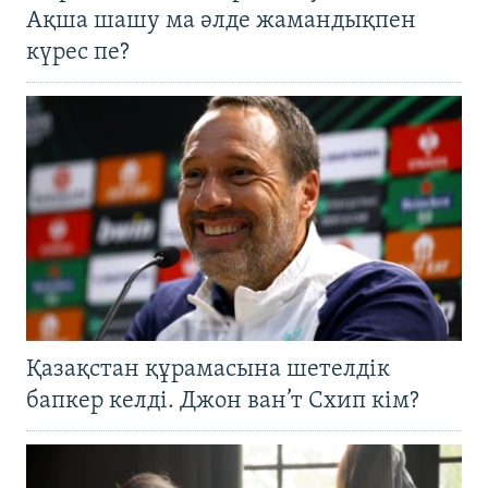
Ақша шашу ма әлде жамандықпен
күрес пе?
Қазақстан құрамасына шетелдік
бапкер келді. Джон ван’т Схип кім?