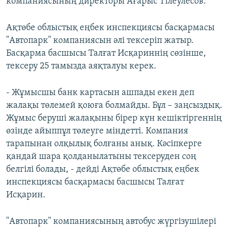
компаниясының директоры Ағарыс Тілеулесов.
Ақтөбе облыстық еңбек инспекциясы басқармасы
"Автопарк" компаниясын әлі тексеріп жатыр.
Басқарма басшысы Талғат Исқариннің сөзінше,
тексеру 25 тамызда аяқталуы керек.
- Жұмысшы банк картасын ашпады екен деп
жалақы төлемей қоюға болмайды. Бұл – заңсыздық.
Жұмыс беруші жалақыны бірер күн кешіктіргеннің
өзінде айыппұл төлеуге міндетті. Компания
тарапынан олқылық болғаны анық. Кәсіпкерге
қандай шара қолданылатыны тексеруден соң
белгілі болады, - дейді Ақтөбе облыстық еңбек
инспекциясы басқармасы басшысы Талғат
Исқарин.
"Автопарк" компаниясының автобус жүргізушілері