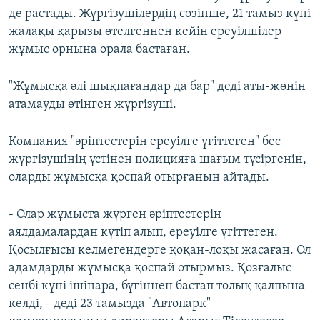
де растады. Жүргізушілердің сөзінше, 21 тамыз күні
жалақы қарызы өтелгеннен кейін ереуілшілер
жұмыс орнына орала бастаған.
"Жұмысқа әлі шықпағандар да бар" деді аты-жөнін
атамауды өтінген жүргізуші.
Компания "әріптестерін ереуілге үгіттеген" бес
жүргізушінің үстінен полицияға шағым түсіргенін,
оларды жұмысқа қоспай отырғанын айтады.
- Олар жұмыста жүрген әріптестерін
аялдамалардан күтіп алып, ереуілге үгіттеген.
Қосылғысы келмегендерге қоқан-лоқы жасаған. Ол
адамдарды жұмысқа қоспай отырмыз. Қозғалыс
сенбі күні ішінара, бүгіннен бастап толық қалпына
келді, - деді 23 тамызда "Автопарк"