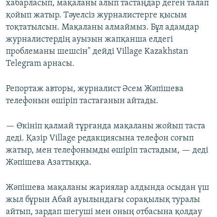
хабарласып, мақаланы алып тастаңдар деген талап
қойып жатыр. Тәуелсіз журналистерге қысым
тоқтатылсын. Мақаланы алмаймыз. Бұл адамдар
журналистердің ауызын жапқанша елдегі
проблеманы шешсін" дейді Village Kazakhstan
Telegram арнасы.
Репортаж авторы, журналист Әсем Жәпішева
телефонын өшіріп тастағанын айтады.
— Өкініп қалмай тұрғанда мақаланы жойып таста
деді. Қазір Village редакциясына телефон соғып
жатыр, мен телефонымды өшіріп тастадым, — деді
Жәпішева Азаттыққа.
Жәпішева мақаланы жариялар алдында осыдан үш
жыл бұрын Абай ауылындағы сорақылық туралы
айтып, зардап шегуші мен оның отбасына қолдау