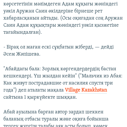
көрсететінін мәлімдеген Адам құқығы жөніндегі
уәкіл Аружан Саин өкілдеріне бірнеше рет
хабарласқанын айтады. (Осы оқиғадан соң Аружан
Саин Адам құқықтары жөніндегі уәкіл қызметіне
тағайындалған).
- Бірақ ол маған ескі сұқбатын жіберді, — дейді
Әсем Жәпішева.
"Абайдағы бала: Зорлық көргендердердің бастан
кешкендері. Үш жылдан кейін" ("Мальчик из Абая:
Как живут пострадавшие от насилия спустя три
года") деп аталаты мақала
Village Kazakhstan
сайтына 1 қыркүйекте шыққан.
Абай ауылына барған автор зардап шеккен
баланың отбасы туралы және оқиға бойынша
тергеу жүргізу талабы аяқ асты болып, көмек