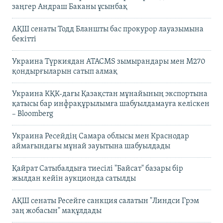
заңгер Андраш Баканы ұсынбақ
АҚШ сенаты Тодд Бланшты бас прокурор лауазымына
бекітті
Украина Түркиядан ATACMS зымырандары мен M270
қондырғыларын сатып алмақ
Украина КҚК-дағы Қазақстан мұнайының экспортына
қатысы бар инфрақұрылымға шабуылдамауға келіскен
– Bloomberg
Украина Ресейдің Самара облысы мен Краснодар
аймағындағы мұнай зауытына шабуылдады
Қайрат Сатыбалдыға тиесілі "Байсат" базары бір
жылдан кейін аукционда сатылды
АҚШ сенаты Ресейге санкция салатын "Линдси Грэм
заң жобасын" мақұлдады