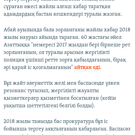
сұраған әжесі жайлы алғаш хабар таратқан
адамдардың бастан кешкендері туралы жазған.
Абай ауылында бала зорланғаны жайлы хабар 2018
жылы наурыз айында тараған. 60 жастағы әйел
Азаттыққа "немересі 2017 жылдан бері бірнеше рет
зорланғанын, ол туралы арызын жергілікті
полиция үшінші ретте зорға қабылдағанын, бірақ
әрі қарай іс қозғалмағанын"
айтқан еді.
Бұл жайт әлеуметтік желі мен баспасөзде үлкен
резонанс туғызып, жергілікті жауапты
қызметкерлер қызметінен босатылған (кейін
уақытша шеттетілгені белгілі болды).
2018 жылы тамызда бас прокуратура бұл іс
бойынша тергеу аяқталғанын хабарлаған. Баспасөз