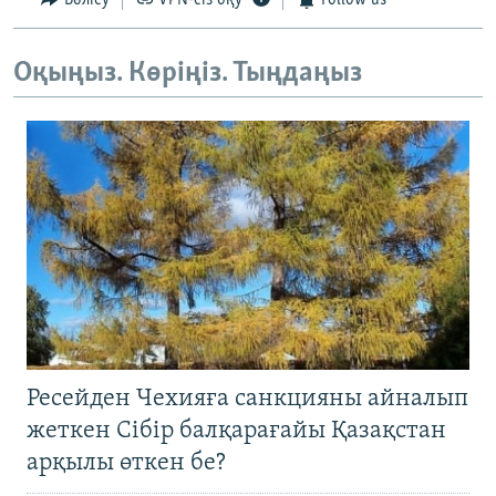
Бөлісу
VPN-сіз оқу
Follow us
Оқыңыз. Көріңіз. Тыңдаңыз
Ресейден Чехияға санкцияны айналып
жеткен Сібір балқарағайы Қазақстан
арқылы өткен бе?