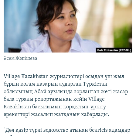
ЖАЗЫЛЫҢЫЗ
Басқа тілдерде
Әсем Жәпішева
Village Kazakhstan журналистері осыдан үш жыл
бұрын қоғам назарын аударған Түркістан
облысының Абай ауылында зорланған жеті жасар
бала туралы репортажынан кейін Village
Kazakhstan басылымын қорқытып-үркіту
әрекеттері жасалып жатқанын хабарлады.
"Дәл қазір түрлі ведомство атынан белгісіз адамдар