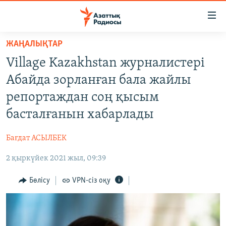
Accessibility
links
Skip
ЖАҢАЛЫҚТАР
to
ЖАҢАЛЫҚТАР
Village Kazakhstan журналистері
main
САЯСАТ
content
Абайда зорланған бала жайлы
AZATTYQTV
Skip
репортаждан соң қысым
to
ҚАҢТАР ОҚИҒАСЫ
басталғанын хабарлады
main
АДАМ ҚҰҚЫҚТАРЫ
Navigation
Бағдат АСЫЛБЕК
Skip
ӘЛЕУМЕТ
to
2 қыркүйек 2021 жыл, 09:39
ӘЛЕМ
Search
АРНАЙЫ ЖОБАЛАР
Бөлісу
VPN-сіз оқу
Русский