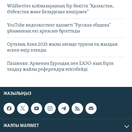
Wildberries қоймаларының бір бөлігін "Қазақстан,
Өзбекстан және Беларуське көшірмек"
YouTube видеохостинг қызметі "Русская община"
ұйымының екі арнасын бұғаттады
Орталық Азия 2025 жылы әлемде туризм ең жылдам
өскен өңір атанды
Пашинян: Армения Еуроодақ пен ЕАЭО-ның бірін
таңдау жайлы референдум өткізбейді
ЖАЗЫЛЫҢЫЗ
ЖАЛПЫ МӘЛІМЕТ