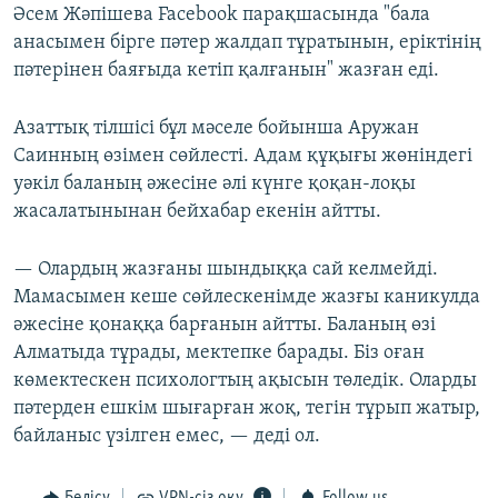
Әсем Жәпішева Facebook парақшасында "бала
анасымен бірге пәтер жалдап тұратынын, еріктінің
пәтерінен баяғыда кетіп қалғанын" жазған еді.
Азаттық тілшісі бұл мәселе бойынша Аружан
Саинның өзімен сөйлесті. Адам құқығы жөніндегі
уәкіл баланың әжесіне әлі күнге қоқан-лоқы
жасалатынынан бейхабар екенін айтты.
— Олардың жазғаны шындыққа сай келмейді.
Мамасымен кеше сөйлескенімде жазғы каникулда
әжесіне қонаққа барғанын айтты. Баланың өзі
Алматыда тұрады, мектепке барады. Біз оған
көмектескен психологтың ақысын төледік. Оларды
пәтерден ешкім шығарған жоқ, тегін тұрып жатыр,
байланыс үзілген емес, — деді ол.