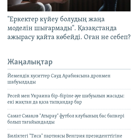
"Еркектер күйеу болудың жаңа
моделін шығармады". Қазақстанда
ажырасу қайта көбейді. Оған не себеп?
Жаңалықтар
Йемендік хуситтер Сауд Арабиясына дронмен
шабуылдады
Ресей мен Украина бір-біріне әуе шабуылын жасады:
екі жақтан да қаза тапқандар бар
Самат Смақов "Атырау" футбол клубының бас бапкері
болып тағайындалды
Биліктегі "Тиса" партиясы Венгрия президенттігіне