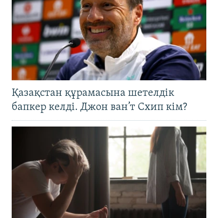
Қазақстан құрамасына шетелдік
бапкер келді. Джон ван’т Схип кім?