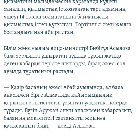
қызметінің мәлімдемесіне қарағанда күдікті
саналып, қылмыстық іс қозғалған төрт адамның
үшеуі 14 жасқа толмағанына байланысты
қылмыстық істен құтылған. Төртіншісі жеті жылға
бостандығынан айырылған.
Білім және ғылым вице-министрі Бибігүл Асылова
бала зорлыққа ұшыраған ауылда тұрып жатыр
деген хабарды теріске шығарды, бірақ әжесі сол
ауылда тұратынын растады.
— Қазір баланың әжесі Абай ауылында, ал бала
анасымен бірге Алматыда қайырымдылық
қорының еріктісі тегін ұсынған уақытша пәтерде
тұрады. Бүгін Аружан оның анасымен хабарласып,
баланың мектептегі салтанатты жиынға
қатысқанын білді, — дейді Асылова.