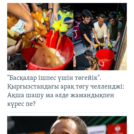
"Басқалар ішпес үшін төгейік".
Қырғызстандағы арақ төгу челленджі:
Ақша шашу ма әлде жамандықпен
күрес пе?