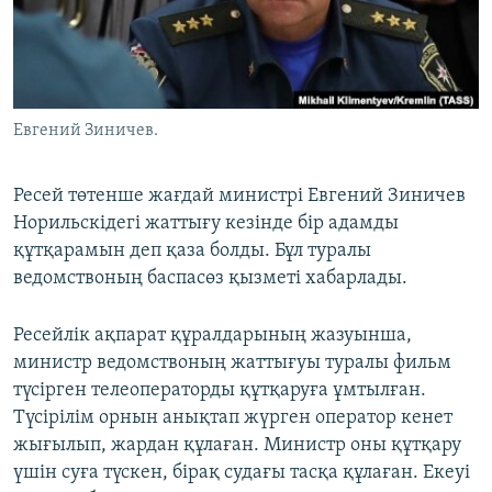
ЖАЗЫЛЫҢЫЗ
Басқа тілдерде
Евгений Зиничев.
Ресей төтенше жағдай министрі Евгений Зиничев
Норильскідегі жаттығу кезінде бір адамды
құтқарамын деп қаза болды. Бұл туралы
ведомствоның баспасөз қызметі хабарлады.
Ресейлік ақпарат құралдарының жазуынша,
министр ведомствоның жаттығуы туралы фильм
түсірген телеоператорды құтқаруға ұмтылған.
Түсірілім орнын анықтап жүрген оператор кенет
жығылып, жардан құлаған. Министр оны құтқару
үшін суға түскен, бірақ судағы тасқа құлаған. Екеуі