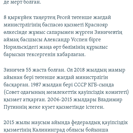
де мерт болған.
8 қыркүйек таңертең Ресей төтенше жағдай
министрлігінің баспасөз қызметі Краснояр
өлкесінде жұмыс сапарымен жүрген Зиничевтің
аймақ басшысы Александр Усспен бірге
Норильскідегі жаңа өрт бөлімінің құрылыс
барысын тексергенін хабарлаған.
Зиничев 55 жаста болған. Ол 2018 жылдың мамыр
айынан бері төтенше жағдай министрлігін
басқарған. 1987 жылдан бері СССР КГБ-сында
(Совет одағының мемлекеттік қауіпсіздік комитеті)
қызмет атқарған. 2006-2015 жылдары Владимир
Путиннің жеке күзет қызметінде істеген.
2015 жылы маусым айында федералдық қауіпсіздік
қызметінің Калининград облысы бойынша