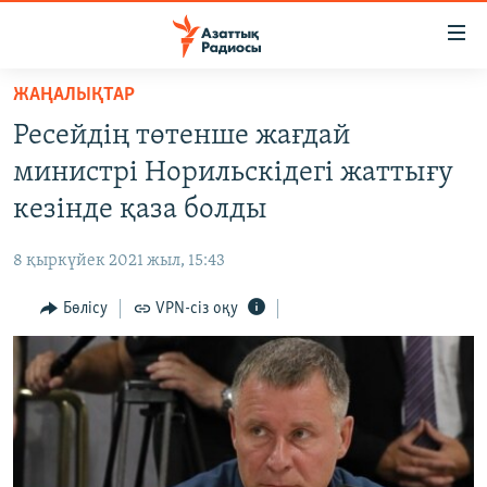
Accessibility
links
Skip
ЖАҢАЛЫҚТАР
to
ЖАҢАЛЫҚТАР
Ресейдің төтенше жағдай
main
САЯСАТ
content
министрі Норильскідегі жаттығу
AZATTYQTV
Skip
кезінде қаза болды
to
ҚАҢТАР ОҚИҒАСЫ
main
8 қыркүйек 2021 жыл, 15:43
АДАМ ҚҰҚЫҚТАРЫ
Navigation
Skip
Бөлісу
VPN-сіз оқу
ӘЛЕУМЕТ
to
ӘЛЕМ
Search
АРНАЙЫ ЖОБАЛАР
Русский