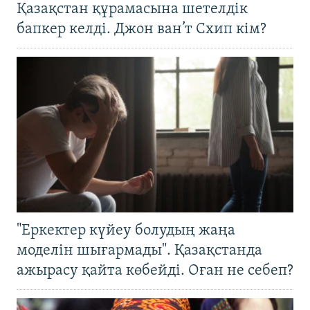
Қазақстан құрамасына шетелдік
бапкер келді. Джон ван’т Схип кім?
"Еркектер күйеу болудың жаңа
моделін шығармады". Қазақстанда
ажырасу қайта көбейді. Оған не себеп?