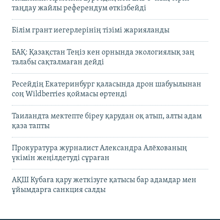
таңдау жайлы референдум өткізбейді
Білім грант иегерлерінің тізімі жарияланды
БАҚ: Қазақстан Теңіз кен орнында экологиялық заң
талабы сақталмаған дейді
Ресейдің Екатеринбург қаласында дрон шабуылынан
соң Wildberries қоймасы өртенді
Таиландта мектепте біреу қарудан оқ атып, алты адам
қаза тапты
Прокуратура журналист Александра Алёхованың
үкімін жеңілдетуді сұраған
АҚШ Кубаға қару жеткізуге қатысы бар адамдар мен
ұйымдарға санкция салды