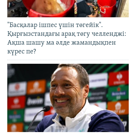
"Басқалар ішпес үшін төгейік".
Қырғызстандағы арақ төгу челленджі:
Ақша шашу ма әлде жамандықпен
күрес пе?