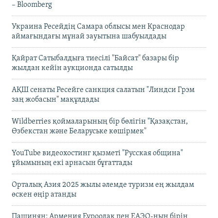
– Bloomberg
Украина Ресейдің Самара облысы мен Краснодар
аймағындағы мұнай зауытына шабуылдады
Қайрат Сатыбалдыға тиесілі "Байсат" базары бір
жылдан кейін аукционда сатылды
АҚШ сенаты Ресейге санкция салатын "Линдси Грэм
заң жобасын" мақұлдады
Wildberries қоймаларының бір бөлігін "Қазақстан,
Өзбекстан және Беларуське көшірмек"
YouTube видеохостинг қызметі "Русская община"
ұйымының екі арнасын бұғаттады
Орталық Азия 2025 жылы әлемде туризм ең жылдам
өскен өңір атанды
Пашинян: Армения Еуроодақ пен ЕАЭО-ның бірін