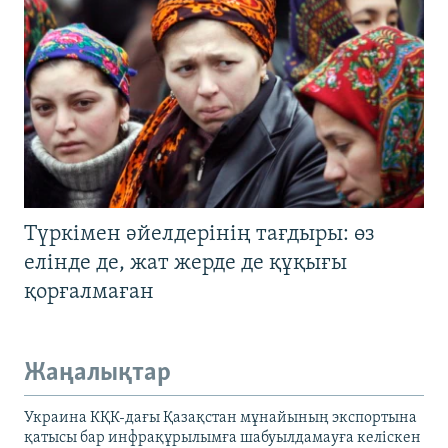
Түркімен әйелдерінің тағдыры: өз
елінде де, жат жерде де құқығы
қорғалмаған
Жаңалықтар
Украина КҚК-дағы Қазақстан мұнайының экспортына
қатысы бар инфрақұрылымға шабуылдамауға келіскен