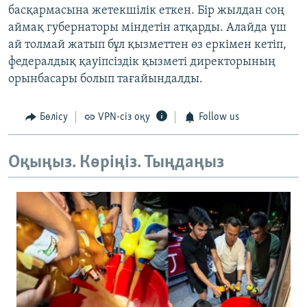
басқармасына жетекшілік еткен. Бір жылдан соң
аймақ губернаторы міндетін атқарды. Алайда үш
ай толмай жатып бұл қызметтен өз еркімен кетіп,
федералдық қауіпсіздік қызметі директорының
орынбасары болып тағайындалды.
Бөлісу
VPN-сіз оқу
Follow us
Оқыңыз. Көріңіз. Тыңдаңыз