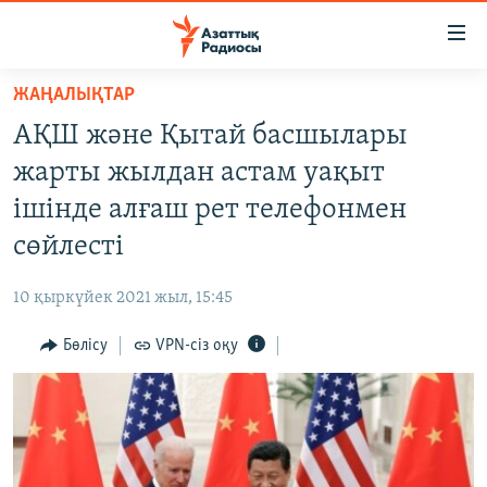
Accessibility
links
Skip
ЖАҢАЛЫҚТАР
to
ЖАҢАЛЫҚТАР
АҚШ және Қытай басшылары
main
САЯСАТ
content
жарты жылдан астам уақыт
AZATTYQTV
Skip
ішінде алғаш рет телефонмен
to
ҚАҢТАР ОҚИҒАСЫ
сөйлесті
main
АДАМ ҚҰҚЫҚТАРЫ
Navigation
10 қыркүйек 2021 жыл, 15:45
Skip
ӘЛЕУМЕТ
to
Бөлісу
VPN-сіз оқу
ӘЛЕМ
Search
АРНАЙЫ ЖОБАЛАР
Русский