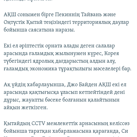
АҚШ сонымен бірге Пекиннің Тайвань және
Оңтүстік Қытай теңізіндегі территориялық даулар
бойынша саясатына наразы.
Екі ел әріптестік орната алады деген салалар
арасында ғаламдық жылынумен күрес, Корея
түбегіндегі ядролық дағдарыстың алдын алу,
ғаламдық экономика тұрақтылығы мәселелері бар.
Ақ үйдің хабарлауынша, Джо Байден АҚШ екі ел
арасында қақтығысқа ұласып кетпейтіндей дені
дұрыс, жауапты бәсеке болғанын қалайтынын
айқын жеткізген.
Қытайдың CCTV мемлекеттік арнасының келіссөз
бойынша таратқан хабарламасына қарағанда, Си