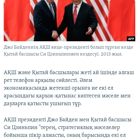
ЖАЗЫЛЫҢЫЗ
Басқа тілдерде
Джо Байденнің АҚШ вице-президенті болып тұрған кезде
Қытай басшысы Си Цзиньпинмен кездесуі. 2013 жыл.
АҚШ және Қытай басшылары жеті ай ішінде алғаш
рет телефон арқылы сөйлесті. Әлем
экономикасында жетекші орынға ие екі ел
арасындағы қарым-қатынас көптеген мәселе мен
дауларға қатысты ушығып тұр.
АҚШ президенті Джо Байден мен Қытай басшысы
Си Цзиньпин "терең, стратегиялық мәселелер
бойынша пікір алмасты, оның барысында екі ел