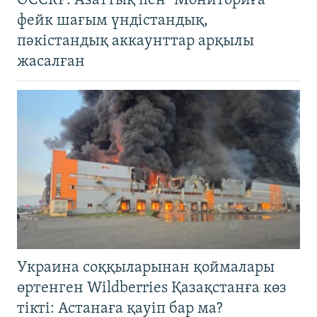
OCCRP: Азаттық пен "Мониториға"
фейк шағым үндістандық,
пәкістандық аккаунттар арқылы
жасалған
Украина соққыларынан қоймалары
өртенген Wildberries Қазақстанға көз
тікті: Астанаға қауіп бар ма?