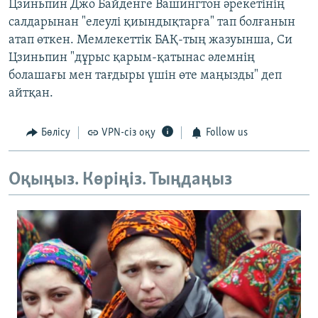
Цзиньпин Джо Байденге Вашингтон әрекетінің
салдарынан "елеулі қиындықтарға" тап болғанын
атап өткен. Мемлекеттік БАҚ-тың жазуынша, Си
Цзиньпин "дұрыс қарым-қатынас әлемнің
болашағы мен тағдыры үшін өте маңызды" деп
айтқан.
Бөлісу
VPN-сіз оқу
Follow us
Оқыңыз. Көріңіз. Тыңдаңыз