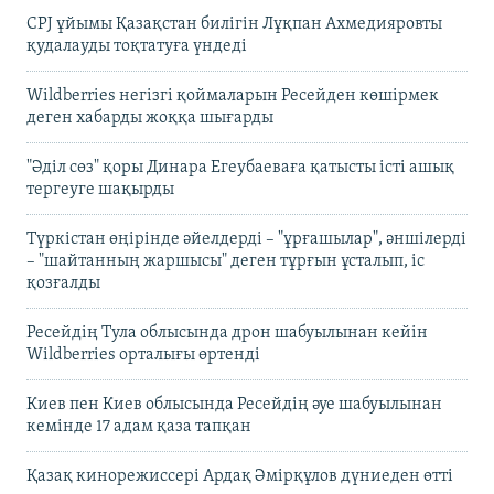
CPJ ұйымы Қазақстан билігін Лұқпан Ахмедияровты
қудалауды тоқтатуға үндеді
Wildberries негізгі қоймаларын Ресейден көшірмек
деген хабарды жоққа шығарды
"Әділ сөз" қоры Динара Егеубаеваға қатысты істі ашық
тергеуге шақырды
Түркістан өңірінде әйелдерді – "ұрғашылар", әншілерді
– "шайтанның жаршысы" деген тұрғын ұсталып, іс
қозғалды
Ресейдің Тула облысында дрон шабуылынан кейін
Wildberries орталығы өртенді
Киев пен Киев облысында Ресейдің әуе шабуылынан
кемінде 17 адам қаза тапқан
Қазақ кинорежиссері Ардақ Әмірқұлов дүниеден өтті