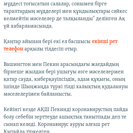
мүддесі тоғысатын салалар, сонымен бірге
тараптардың мүдделері мен құндылықтары сәйкес
келмейтін мәселелер де талқыланды" делінген Ақ
үй хабарламасында.
Қаңтар айынан бері екі ел басшысы
екінші рет
телефон
арқылы тілдесіп отыр.
Вашингтон мен Пекин арасындағы жағдайдың
бірнеше жылдан бері ушығуы өзге мәселелермен
қатар сауда, киберқауіпсіздік, адам құқығы, оның
ішінде Шыңжаңда түркі тілді халықтың қудалануы
мәселелерімен байланысты.
Кейінгі кезде АҚШ Пекинді коронавирустың пайда
болу себебін зерттеуде ашықтық танытпады деп те
сынап келеді. Коронавирус ауруы алғаш рет
Қытайда тіркелген.