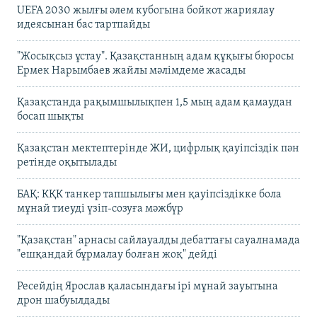
UEFA 2030 жылғы әлем кубогына бойкот жариялау
идеясынан бас тартпайды
"Жосықсыз ұстау". Қазақстанның адам құқығы бюросы
Ермек Нарымбаев жайлы мәлімдеме жасады
Қазақстанда рақымшылықпен 1,5 мың адам қамаудан
босап шықты
Қазақстан мектептерінде ЖИ, цифрлық қауіпсіздік пән
ретінде оқытылады
БАҚ: КҚК танкер тапшылығы мен қауіпсіздікке бола
мұнай тиеуді үзіп-созуға мәжбүр
"Қазақстан" арнасы сайлауалды дебаттағы сауалнамада
"ешқандай бұрмалау болған жоқ" дейді
Ресейдің Ярослав қаласындағы ірі мұнай зауытына
дрон шабуылдады