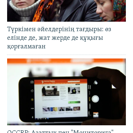
Түркімен әйелдерінің тағдыры: өз
елінде де, жат жерде де құқығы
қорғалмаған