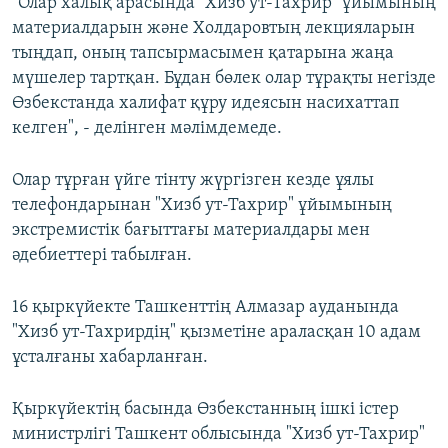
"Олар халық арасында "Хизб ут-Тахрир" ұйымының
материалдарын және Холдаровтың лекцияларын
тыңдап, оның тапсырмасымен қатарына жаңа
мүшелер тартқан. Бұдан бөлек олар тұрақты негізде
Өзбекстанда халифат құру идеясын насихаттап
келген", - делінген мәлімдемеде.
Олар тұрған үйге тінту жүргізген кезде ұялы
телефондарынан "Хизб ут-Тахрир" ұйымының
экстремистік бағыттағы материалдары мен
әдебиеттері табылған.
16 қыркүйекте Ташкенттің Алмазар ауданында
"Хизб ут-Тахрирдің" қызметіне араласқан 10 адам
ұсталғаны хабарланған.
Қыркүйектің басында Өзбекстанның ішкі істер
министрлігі Ташкент облысында "Хизб ут-Тахрир"