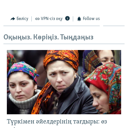
Бөлісу
VPN-сіз оқу
Follow us
Оқыңыз. Көріңіз. Тыңдаңыз
Түркімен әйелдерінің тағдыры: өз