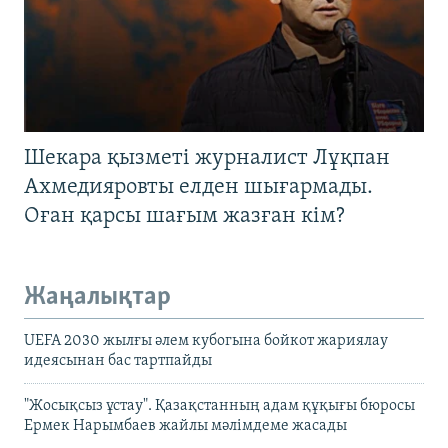
Шекара қызметі журналист Лұқпан
Ахмедияровты елден шығармады.
Оған қарсы шағым жазған кім?
Жаңалықтар
UEFA 2030 жылғы әлем кубогына бойкот жариялау
идеясынан бас тартпайды
"Жосықсыз ұстау". Қазақстанның адам құқығы бюросы
Ермек Нарымбаев жайлы мәлімдеме жасады