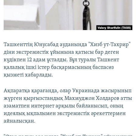
ЖАЗЫЛЫҢЫЗ
Басқа тілдерде
Ташкенттің Юнусабад ауданында "Хизб ут-Тахрир"
діни экстремистік ұйымына қатысы бар деген
күдікпен 12 адам ұсталды. Бұл туралы Ташкент
қалалық ішкі істер басқармасының баспасөз
қызметі хабарлады.
Ақпаратқа қарағанда, олар Украинада жасырынып
жүрген қырғызстандық Махмуджон Холдаров атты
азаматпен интернет арқылы байланысып, оның
идеялық ықпалымен экстремистік әрекеттермен
айналысқан.