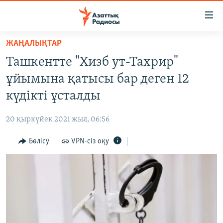
Accessibility
links
Skip
ЖАҢАЛЫҚТАР
to
ЖАҢАЛЫҚТАР
Ташкентте "Хизб ут-Тахрир"
main
САЯСАТ
content
ұйымына қатысы бар деген 12
AZATTYQTV
Skip
күдікті ұсталды
to
ҚАҢТАР ОҚИҒАСЫ
main
20 қыркүйек 2021 жыл, 06:56
АДАМ ҚҰҚЫҚТАРЫ
Navigation
Skip
Бөлісу
VPN-сіз оқу
ӘЛЕУМЕТ
to
ӘЛЕМ
Search
АРНАЙЫ ЖОБАЛАР
Русский