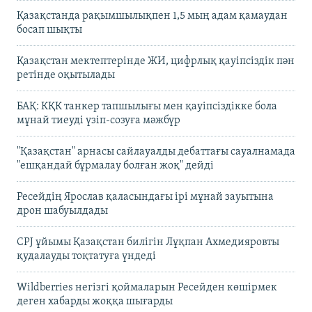
Қазақстанда рақымшылықпен 1,5 мың адам қамаудан
босап шықты
Қазақстан мектептерінде ЖИ, цифрлық қауіпсіздік пән
ретінде оқытылады
БАҚ: КҚК танкер тапшылығы мен қауіпсіздікке бола
мұнай тиеуді үзіп-созуға мәжбүр
"Қазақстан" арнасы сайлауалды дебаттағы сауалнамада
"ешқандай бұрмалау болған жоқ" дейді
Ресейдің Ярослав қаласындағы ірі мұнай зауытына
дрон шабуылдады
CPJ ұйымы Қазақстан билігін Лұқпан Ахмедияровты
қудалауды тоқтатуға үндеді
Wildberries негізгі қоймаларын Ресейден көшірмек
деген хабарды жоққа шығарды