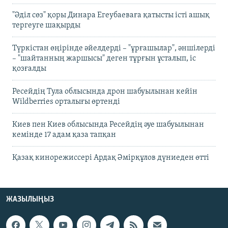
"Әділ сөз" қоры Динара Егеубаеваға қатысты істі ашық
тергеуге шақырды
Түркістан өңірінде әйелдерді – "ұрғашылар", әншілерді
– "шайтанның жаршысы" деген тұрғын ұсталып, іс
қозғалды
Ресейдің Тула облысында дрон шабуылынан кейін
Wildberries орталығы өртенді
Киев пен Киев облысында Ресейдің әуе шабуылынан
кемінде 17 адам қаза тапқан
Қазақ кинорежиссері Ардақ Әмірқұлов дүниеден өтті
ЖАЗЫЛЫҢЫЗ