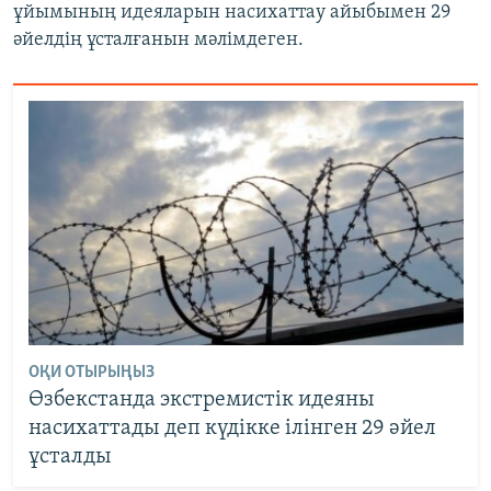
ұйымының идеяларын насихаттау айыбымен 29
әйелдің ұсталғанын мәлімдеген.
ОҚИ ОТЫРЫҢЫЗ
Өзбекстанда экстремистік идеяны
насихаттады деп күдікке ілінген 29 әйел
ұсталды