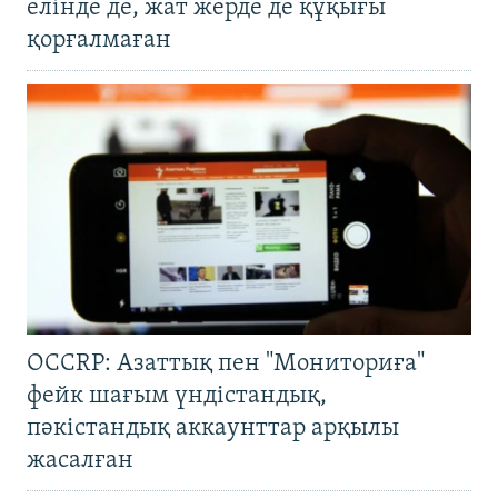
елінде де, жат жерде де құқығы
қорғалмаған
OCCRP: Азаттық пен "Мониториға"
фейк шағым үндістандық,
пәкістандық аккаунттар арқылы
жасалған