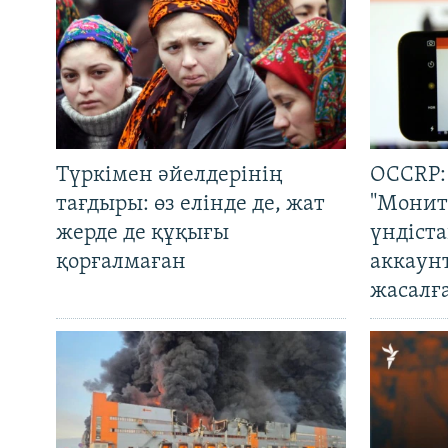
Түркімен әйелдерінің
OCCRP:
тағдыры: өз елінде де, жат
"Монит
жерде де құқығы
үндіст
қорғалмаған
аккаун
жасалғ