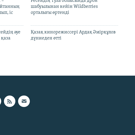
 –
Ресейдің Тула облысында дрон
шайтанның
шабуылынан кейін Wildberries
ып, іс
орталығы өртенді
ейдің әуе
Қазақ кинорежиссері Ардақ Әмірқұлов
 қаза
дүниеден өтті