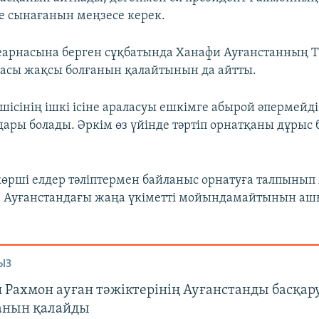
е сынағанын меңзесе керек.
елеарнасына берген сұқбатында Ханафи Ауғанстанның 
асы жақсы болғанын қалайтынын да айтты.
ршісінің ішкі ісіне араласуы ешкімге абырой әпермейді
дары болады. Әркім өз үйінде тәртіп орнатқаны дұрыс б
көрші елдер тәліптермен байланыс орнатуға талпынып 
а Ауғанстандағы жаңа үкіметті мойындамайтынын а
ЫЗ
 Рахмон ауған тәжіктерінің Ауғанстанды басқар
анын қалайды