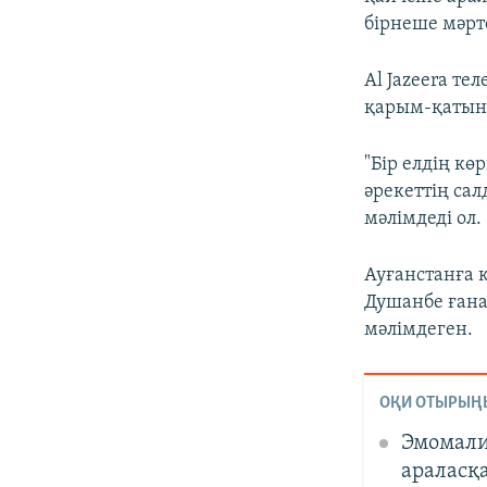
бірнеше мәрт
Al Jazeera т
қарым-қатын
"Бір елдің кө
әрекеттің сал
мәлімдеді ол.
Ауғанстанға 
Душанбе ған
мәлімдеген.
ОҚИ ОТЫРЫҢ
Эмомали
араласқ