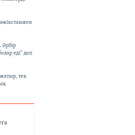
Тәжікстанмен
. Әрбір
олар еді" деп
жатыр, тек
шық
уға