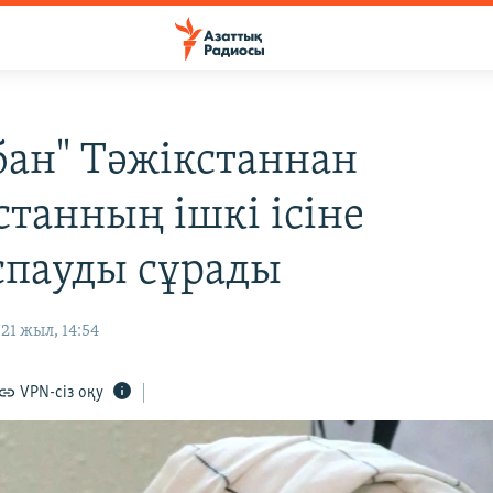
бан" Тәжікстаннан
станның ішкі ісіне
спауды сұрады
1 жыл, 14:54
VPN-сіз оқу