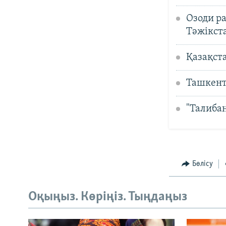
Озоди ра
Тәжікст
Қазақста
Ташкентт
"Талибан
Бөлісу
Оқыңыз. Көріңіз. Тыңдаңыз