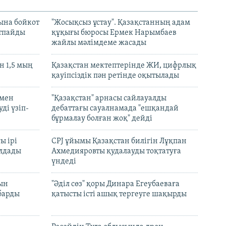
ына бойкот
"Жосықсыз ұстау". Қазақстанның адам
ртпайды
құқығы бюросы Ермек Нарымбаев
жайлы мәлімдеме жасады
 1,5 мың
Қазақстан мектептерінде ЖИ, цифрлық
қауіпсіздік пән ретінде оқытылады
 мен
"Қазақстан" арнасы сайлауалды
ді үзіп-
дебаттағы сауалнамада "ешқандай
бұрмалау болған жоқ" дейді
ы ірі
CPJ ұйымы Қазақстан билігін Лұқпан
лдады
Ахмедияровты қудалауды тоқтатуға
үндеді
рын
"Әділ сөз" қоры Динара Егеубаеваға
барды
қатысты істі ашық тергеуге шақырды