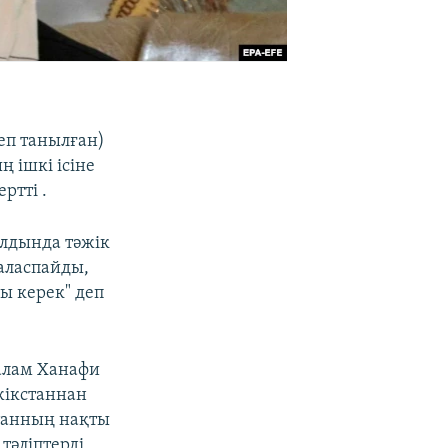
еп танылған)
 ішкі ісіне
ртті .
алдында тәжік
раласпайды,
ы керек" деп
салам Ханафи
жікстаннан
станның нақты
тәліптерді