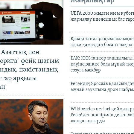
Жаңалықтар
UEFA 2030 жылғы әлем кубог
жариялау идеясынан бас та
Қазақстанда рақымшылықпен
адам қамаудан босап шықты
 Азаттық пен
БАҚ: КҚК танкер тапшылығы
ориға" фейк шағым
қауіпсіздікке бола мұнай тиеу
андық, пәкістандық
созуға мәжбүр
ттар арқылы
Ресейдің Ярослав қаласындағ
ан
мұнай зауытына дрон шабуы
Wildberries негізгі қоймала
Ресейден көшірмек деген ха
жоққа шығарды