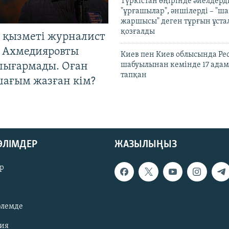
Түркістан өңірінде әйелдерді
"ұрғашылар", әншілерді – "
жаршысы" деген тұрғын ұстал
қозғалды
 қызметі журналист
 Ахмедияровты
Киев пен Киев облысында Рес
шығармады. Оған
шабуылынан кемінде 17 адам
тапқан
шағым жазған кім?
БӨЛІМДЕР
ЖАЗЫЛЫҢЫЗ
р
әлемде
зия