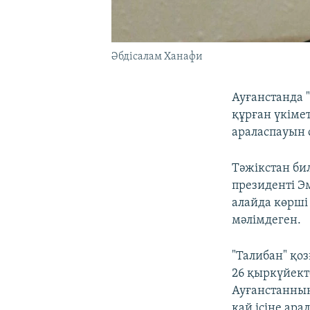
Әбдісалам Ханафи
Ауғанстанда 
құрған үкіме
араласпауын с
Тәжікстан би
президенті Э
алайда көрші
мәлімдеген.
"Талибан" қо
26 қыркүйект
Ауғанстанның
қай ісіне ар