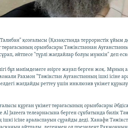
"Талибан" қозғалысы (Қазақстанда террористік ұйым д
т төрағасының орынбасары Тәжікстаннан Ауғанстанның
ұрап, әйтпесе "түрлі жағдайлар болуы мүмкін" деп еске
лігі бұл мәлімдемеге әзірге жауап берген жоқ. Мұның 
момали Рахмон "Тәжікстан Ауғанстанның ішкі ісіне а
 елдегі жағдайды реттеу үшін инклюзив үкімет құрылу
зғалысы құрған үкімет төрағасының орынбасары Әбді
е Al Jazeera телеарнасына берген сұхбатында билік Тә
 ішкі ісіне араласпауын сұрайды деді. Ханафи Тәжік
аласқанын айтпады, дегенмен ол президент Рахмонның 