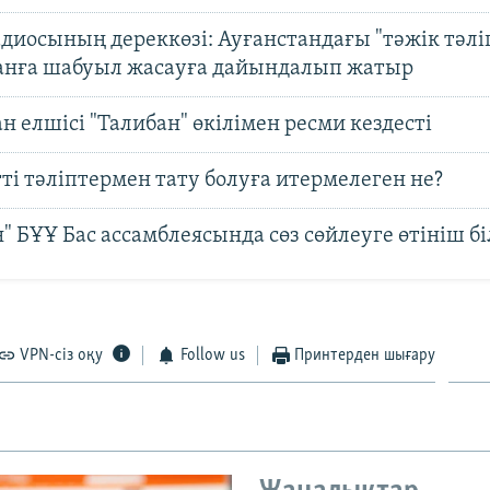
диосының дереккөзі: Ауғанстандағы "тәжік тәлі
анға шабуыл жасауға дайындалып жатыр
н елшісі "Талибан" өкілімен ресми кездесті
і тәліптермен тату болуға итермелеген не?
" БҰҰ Бас ассамблеясында сөз сөйлеуге өтініш бі
VPN-сіз оқу
Follow us
Принтерден шығару