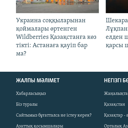
Украина соққыларынан
Шекара
қоймалары өртенген
Лұқпан
Wildberries Қазақстанға көз
елден 
тікті: Астанаға қауіп бар
қарсы 
ма?
ЖАЛПЫ МӘЛІМЕТ
НЕГІЗГІ 
Хабарласыңыз
Жаңалықта
Біз туралы
Қазақстан
Русский
Сайтымыз бұғатталса не істеу керек?
Қазақтар - 
Азаттық қосымшалары
Орталық А