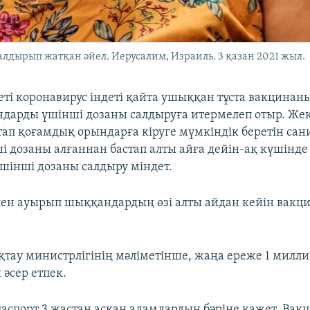
лдырып жатқан әйел. Иерусалим, Израиль. 3 қазан 2021 жыл.
еті коронавирус індеті қайта ушыққан тұста вакцинаны
ндарды үшінші дозаны салдыруға итермелеп отыр. Жек
тап қоғамдық орындарға кіруге мүмкіндік беретін са
ші дозаны алғаннан бастап алты айға дейін-ақ күшінде
үшінші дозаны салдыру міндет.
ен ауырып шыққандардың өзі алты айдан кейін вакц
қтау министрлігінің мәліметінше, жаңа ереже 1 милл
 әсер етпек.
аспорт 3 жастан асқан адамдардың бәріне қажет. Вак