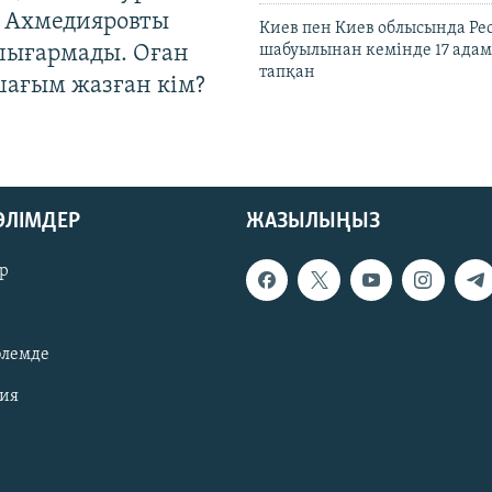
 Ахмедияровты
Киев пен Киев облысында Рес
шығармады. Оған
шабуылынан кемінде 17 адам
тапқан
шағым жазған кім?
БӨЛІМДЕР
ЖАЗЫЛЫҢЫЗ
р
әлемде
зия