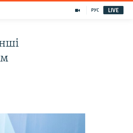
LIVE
РУС
інші
ым