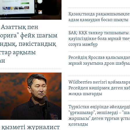
Қазақстанда рақымшылықпен
адам қамаудан босап шықты
 Азаттық пен
БАҚ: КҚК танкер тапшылығы
ориға" фейк шағым
қауіпсіздікке бола мұнай тиеу
андық, пәкістандық
созуға мәжбүр
ттар арқылы
Ресейдің Ярослав қаласындағ
ан
мұнай зауытына дрон шабуы
Wildberries негізгі қоймала
Ресейден көшірмек деген ха
жоққа шығарды
Түркістан өңірінде әйелдерді
"ұрғашылар", әншілерді – "
жаршысы" деген тұрғын ұстал
қозғалды
 қызметі журналист