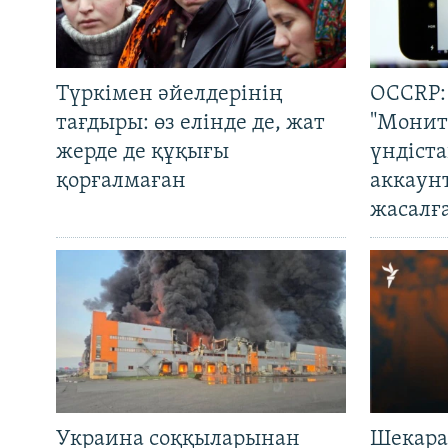
Түркімен әйелдерінің
OCCRP:
тағдыры: өз елінде де, жат
"Монит
жерде де құқығы
үндіст
қорғалмаған
аккаун
жасалғ
Украина соққыларынан
Шекара