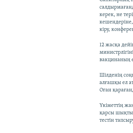
салдырмаған
керек, не те
кешендеріне,
кіру, конфер
12 жасқа дейі
министрлігін
вакцинаның е
Шілденің соң
алғашқы ел а
Оған қараған
Үкіметтің жа
қарсы шықты.
тестін тапсыр