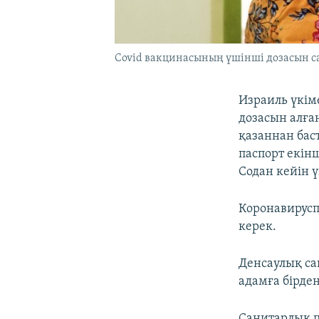
Covid вакцинасының үшінші дозасын са
Израиль үкім
дозасын алға
қазаннан бас
паспорт екін
Содан кейін 
Коронавирусп
керек.
Денсаулық са
адамға бірден
Санитарлық п