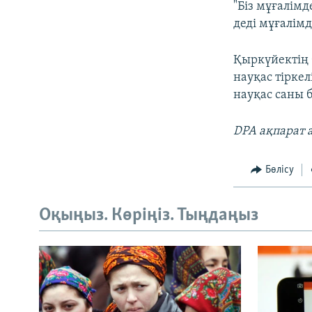
"Біз мұғалім
деді мұғалім
Қыркүйектің 
науқас тіркел
науқас саны б
DPA
ақпарат 
Бөлісу
Оқыңыз. Көріңіз. Тыңдаңыз