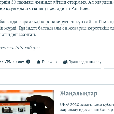
дердің 50 пайызы жөнінде айтып отырмыз. Ал олардың
дер қауымдастығының президенті Ран Ерес.
басында Израильді коронавируспен күн сайын 11 мың
іп жүрді. Бұл індет басталғалы ең жоғарғы көрсеткіш ед
іртіндеп азайған.
агенттігінің хабары
VPN-сіз оқу
Follow us
Принтерден шығару
Жаңалықтар
UEFA 2030 жылғы әлем кубог
жариялау идеясынан бас та