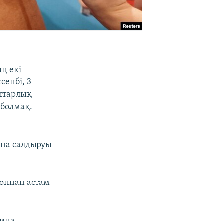
ң екі
сенбі, 3
нитарлық
 болмақ.
ина салдыруы
ионнан астам
цина