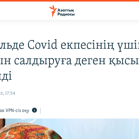
льде Covid екпесінің үш
ын салдыруға деген қыс
ді
, 17:54
VPN-сіз оқу