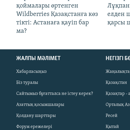
қоймалары өртенген
Лұқпан
Wildberries Қазақстанға көз
елден 
тікті: Астанаға қауіп бар
қарсы 
ма?
ЖАЛПЫ МӘЛІМЕТ
НЕГІЗГІ 
Хабарласыңыз
Жаңалықта
Біз туралы
Қазақстан
Русский
Сайтымыз бұғатталса не істеу керек?
Қазақтар - 
Азаттық қосымшалары
Орталық А
ЖАЗЫЛЫҢЫЗ
Қолдану шарттары
Ресей
Форум ережелері
Қытай