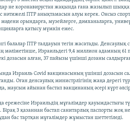
дар не коронавирустан жақында ғана жазылып шыққа
ріс нәтижелі ПТР анықтамасын алуы керек. Онсыз спор
 мәдени орындарға, музейлерге, дәмханаларға, униве
енцияларға қатысу мүмкін емес.
нгі балалар ПТР талдауын тегін жасатады. Денсаулық 
ің мәліметінше, Израильдегі 9,4 миллион адамның 61
кі дозасын алған, 37 пайызы үшінші дозаны салдырға
ында Израиль Covid вакцинасының үшінші дозасын сал
танды. Оған денсаулық министрлігінің жаңа дерегі түр
да, маусым айынан бастап вакцинаның әсері күрт әлсір
ңа ережесіне Израильдің мұғалімдер қауымдастығы тү
 Бірақ 3 қазаннан бастап санитарлық паспорты жоқ н
удан бас тартқан мұғалімдер жұмыстан шеттетіледі.