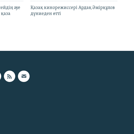
ейдің әуе
Қазақ кинорежиссері Ардақ Әмірқұлов
 қаза
дүниеден өтті