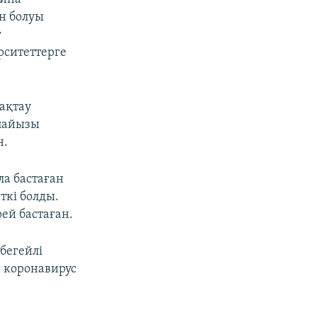
н болуы
т
рситеттерге
сақтау
 пайызы
н.
а бастаған
ткі болды.
ей бастаған.
бегейлі
е коронавирус