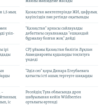
жайлы мәлімдеме жасады
 1,5 мың
Қазақстан мектептерінде ЖИ, цифрлық
қауіпсіздік пән ретінде оқытылады
 мен
"Қазақстан" арнасы сайлауалды
ді үзіп-
дебаттағы сауалнамада "ешқандай
бұрмалау болған жоқ" дейді
ы ірі
CPJ ұйымы Қазақстан билігін Лұқпан
лдады
Ахмедияровты қудалауды тоқтатуға
үндеді
рын
"Әділ сөз" қоры Динара Егеубаеваға
барды
қатысты істі ашық тергеуге шақырды
 –
Ресейдің Тула облысында дрон
шайтанның
шабуылынан кейін Wildberries
ып, іс
орталығы өртенді