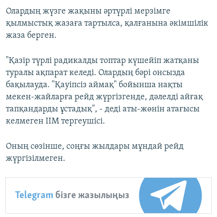
Олардың жүзге жақыны әртүрлі мерзімге
қылмыстық жазаға тартылса, қалғанына әкімшілік
жаза берген.
"Қазір түрлі радикалды топтар күшейіп жатқаны
туралы ақпарат келеді. Олардың бәрі онсызда
бақылауда. "Қауіпсіз аймақ" бойынша нақты
мекен-жайларға рейд жүргізгенде, дәлелді айғақ
тапқандарды ұстадық", - деді аты-жөнін атағысы
келмеген ІІМ тергеушісі.
Оның сөзінше, соңғы жылдары мұндай рейд
жүргізілмеген.
Telegram
бізге жазылыңыз