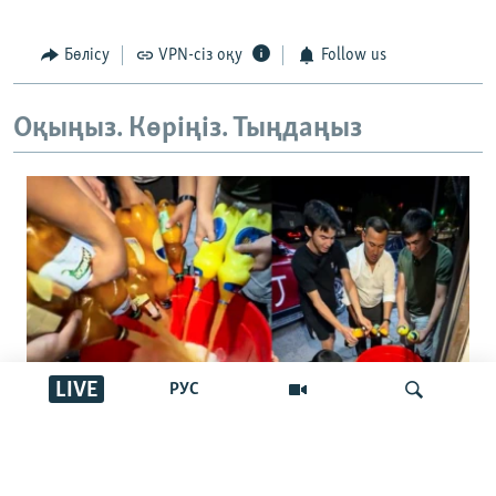
Бөлісу
VPN-сіз оқу
Follow us
Оқыңыз. Көріңіз. Тыңдаңыз
LIVE
РУС
"Басқалар ішпес үшін төгейік".
Қырғызстандағы арақ төгу челленджі: