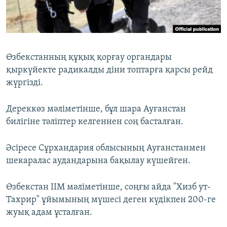
ЖАЗЫЛЫҢЫЗ
Басқа тілдерде
Өзбекстанның құқық қорғау органдары
қыркүйекте радикалды діни топтарға қарсы рейд
жүргізді.
Дереккөз мәліметінше, бұл шара Ауғанстан
билігіне тәліптер келгеннен соң басталған.
Әсіресе Сұрхандария облысының Ауғанстанмен
шекаралас аудандарына бақылау күшейген.
Өзбекстан ІІМ мәліметінше, соңғы айда "Хизб ут-
Тахрир" ұйымының мүшесі деген күдікпен 200-ге
жуық адам ұсталған.